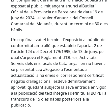
En compliment del tràmit d'informació pública s'ha
exposat al públic, mitjançant anunci alButlletí
Oficial de la Província de Barcelona de data 19 de
juny de 2024 i al tauler d'anuncis del Consell
Comarcal del Moianès, durant un termini de 30 dies
hàbils.
Un cop finalitzat el termini d'exposició al públic, de
conformitat amb allò que estableix l'apartat 2 de
l'article 124 del Decret 179/1995, de 13 de juny, pel
qual s'arpova el Reglament d'Obres, Activitats i
Serveis dels ens locals de Catalunya i en no havent-
se presentat cap al·legació a l'esmentada
actualització, s'ha emès el corresponent certificat
negatiu d'al·legacions i esdevé definitivament
aprovat, quedant subjecte la seva entrada en vigor,
a la publicació del text íntegre i definitiu al BOPB i al
transcurs de 15 dies hàbils posteriors a la
publicació.