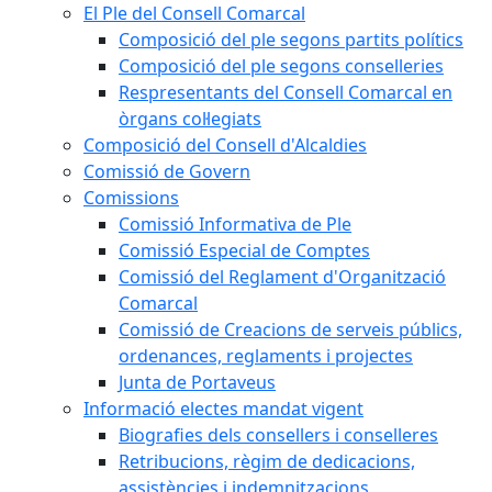
El Ple del Consell Comarcal
Composició del ple segons partits polítics
Composició del ple segons conselleries
Respresentants del Consell Comarcal en
òrgans col·legiats
Composició del Consell d'Alcaldies
Comissió de Govern
Comissions
Comissió Informativa de Ple
Comissió Especial de Comptes
Comissió del Reglament d'Organització
Comarcal
Comissió de Creacions de serveis públics,
ordenances, reglaments i projectes
Junta de Portaveus
Informació electes mandat vigent
Biografies dels consellers i conselleres
Retribucions, règim de dedicacions,
assistències i indemnitzacions