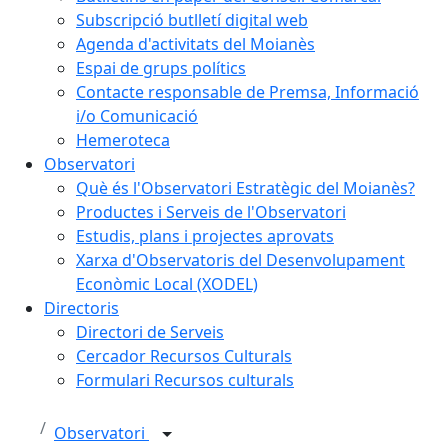
Subscripció butlletí digital web
Agenda d'activitats del Moianès
Espai de grups polítics
Contacte responsable de Premsa, Informació
i/o Comunicació
Hemeroteca
Observatori
Què és l'Observatori Estratègic del Moianès?
Productes i Serveis de l'Observatori
Estudis, plans i projectes aprovats
Xarxa d'Observatoris del Desenvolupament
Econòmic Local (XODEL)
Directoris
Directori de Serveis
Cercador Recursos Culturals
Formulari Recursos culturals
Observatori