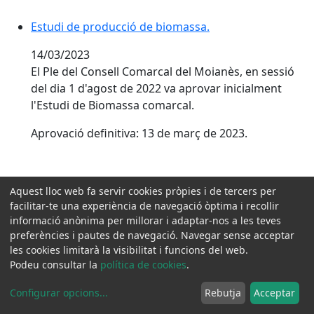
Estudi de producció de biomassa.
14/03/2023
El Ple del Consell Comarcal del Moianès, en sessió
del dia 1 d'agost de 2022 va aprovar inicialment
l'Estudi de Biomassa comarcal.
Aprovació definitiva: 13 de març de 2023.
Pla de prevenció del consum de substàncies i ús
Aquest lloc web fa servir cookies pròpies i de tercers per
problemàtic de les pantalles al Moianès 2022-2025.
facilitar-te una experiència de navegació òptima i recollir
informació anònima per millorar i adaptar-nos a les teves
23/02/2023
preferències i pautes de navegació. Navegar sense acceptar
les cookies limitarà la visibilitat i funcions del web.
El Ple del Consell Comarcal, en sessió del dia 28 de
Podeu consultar la
política de cookies
.
novembre de 2022, va aprovar el document del Pla
de prevenció del consum de substàncies i ús
Configurar opcions
...
Rebutja
Acceptar
problemàtic de les pantalles al Moianès 2022-2025.