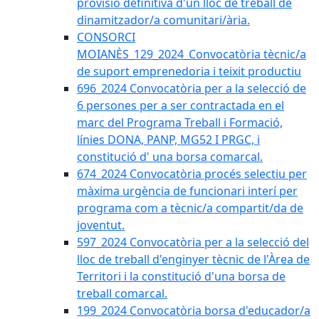
provisió definitiva d'un lloc de treball de
dinamitzador/a comunitari/ària.
CONSORCI
MOIANÈS_129_2024_Convocatòria tècnic/a
de suport emprenedoria i teixit productiu
696_2024 Convocatòria per a la selecció de
6 persones per a ser contractada en el
marc del Programa Treball i Formació,
línies DONA, PANP, MG52 I PRGC, i
constitució d' una borsa comarcal.
674_2024 Convocatòria procés selectiu per
màxima urgència de funcionari interí per
programa com a tècnic/a compartit/da de
joventut.
597_2024 Convocatòria per a la selecció del
lloc de treball d'enginyer tècnic de l'Àrea de
Territori i la constitució d'una borsa de
treball comarcal.
199_2024 Convocatòria borsa d'educador/a