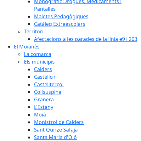
Monogràfic Drogues, Medicaments i
Pantalles
Maletes Pedagògiques
Catàleg Extraescolars
Territori
Afectacions a les parades de la línia e9 i 203
El Moianès
La comarca
Els municipis
Calders
Castellcir
Castellterçol
Collsuspina
Granera
L'Estany
Moià
Monistrol de Calders
Sant Quirze Safaja
Santa Maria d'Oló