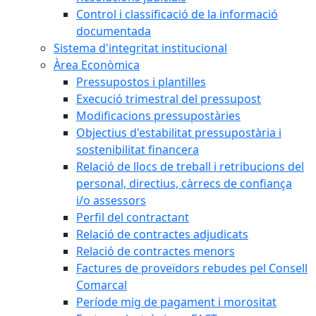
Control i classificació de la informació
documentada
Sistema d'integritat institucional
Àrea Econòmica
Pressupostos i plantilles
Execució trimestral del pressupost
Modificacions pressupostàries
Objectius d'estabilitat pressupostària i
sostenibilitat financera
Relació de llocs de treball i retribucions del
personal, directius, càrrecs de confiança
i/o assessors
Perfil del contractant
Relació de contractes adjudicats
Relació de contractes menors
Factures de proveïdors rebudes pel Consell
Comarcal
Període mig de pagament i morositat