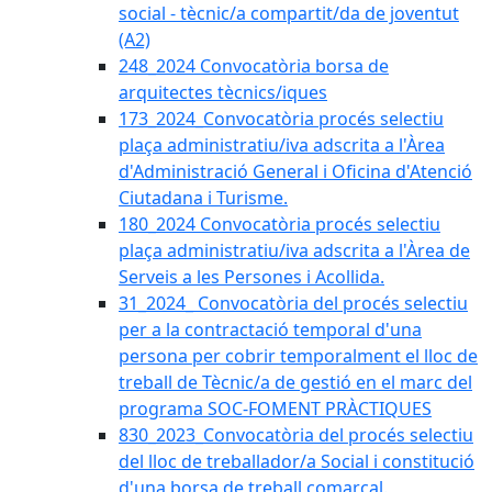
social - tècnic/a compartit/da de joventut
(A2)
248_2024 Convocatòria borsa de
arquitectes tècnics/iques
173_2024_Convocatòria procés selectiu
plaça administratiu/iva adscrita a l'Àrea
d'Administració General i Oficina d'Atenció
Ciutadana i Turisme.
180_2024 Convocatòria procés selectiu
plaça administratiu/iva adscrita a l'Àrea de
Serveis a les Persones i Acollida.
31_2024_ Convocatòria del procés selectiu
per a la contractació temporal d'una
persona per cobrir temporalment el lloc de
treball de Tècnic/a de gestió en el marc del
programa SOC-FOMENT PRÀCTIQUES
830_2023_Convocatòria del procés selectiu
del lloc de treballador/a Social i constitució
d'una borsa de treball comarcal.