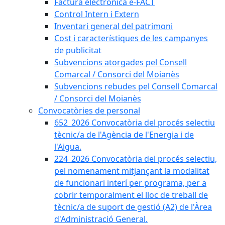
Factura electrònica e-FACT
Control Intern i Extern
Inventari general del patrimoni
Cost i característiques de les campanyes
de publicitat
Subvencions atorgades pel Consell
Comarcal / Consorci del Moianès
Subvencions rebudes pel Consell Comarcal
/ Consorci del Moianès
Convocatòries de personal
652_2026 Convocatòria del procés selectiu
tècnic/a de l'Agència de l'Energia i de
l'Aigua.
224_2026 Convocatòria del procés selectiu,
pel nomenament mitjançant la modalitat
de funcionari interí per programa, per a
cobrir temporalment el lloc de treball de
tècnic/a de suport de gestió (A2) de l'Àrea
d'Administració General.