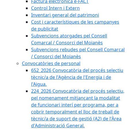
Factura electrònica e-FACT
Control Intern i Extern
Inventari general del patrimoni
Cost i característiques de les campanyes
de publicitat
Subvencions atorgades pel Consell
Comarcal / Consorci del Moianès
Subvencions rebudes pel Consell Comarcal
/ Consorci del Moianès
Convocatòries de personal
652_2026 Convocatòria del procés selectiu
tècnic/a de l'Agència de l'Energia i de
l'Aigua.
224_2026 Convocatòria del procés selectiu,
pel nomenament mitjançant la modalitat
de funcionari interí per programa, per a
cobrir temporalment el lloc de treball de
tècnic/a de suport de gestió (A2) de l'Àrea
d'Administració General.