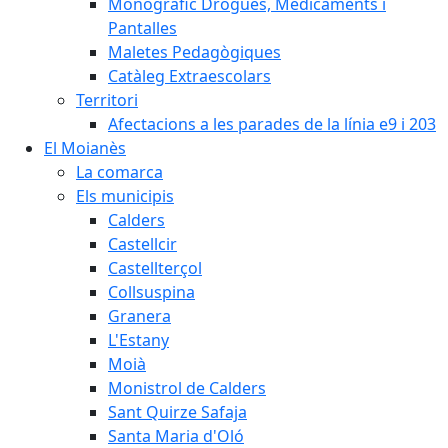
Monogràfic Drogues, Medicaments i
Pantalles
Maletes Pedagògiques
Catàleg Extraescolars
Territori
Afectacions a les parades de la línia e9 i 203
El Moianès
La comarca
Els municipis
Calders
Castellcir
Castellterçol
Collsuspina
Granera
L'Estany
Moià
Monistrol de Calders
Sant Quirze Safaja
Santa Maria d'Oló