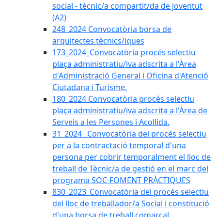
social - tècnic/a compartit/da de joventut
(A2)
248_2024 Convocatòria borsa de
arquitectes tècnics/iques
173_2024_Convocatòria procés selectiu
plaça administratiu/iva adscrita a l'Àrea
d'Administració General i Oficina d'Atenció
Ciutadana i Turisme.
180_2024 Convocatòria procés selectiu
plaça administratiu/iva adscrita a l'Àrea de
Serveis a les Persones i Acollida.
31_2024_ Convocatòria del procés selectiu
per a la contractació temporal d'una
persona per cobrir temporalment el lloc de
treball de Tècnic/a de gestió en el marc del
programa SOC-FOMENT PRÀCTIQUES
830_2023_Convocatòria del procés selectiu
del lloc de treballador/a Social i constitució
d'una borsa de treball comarcal.