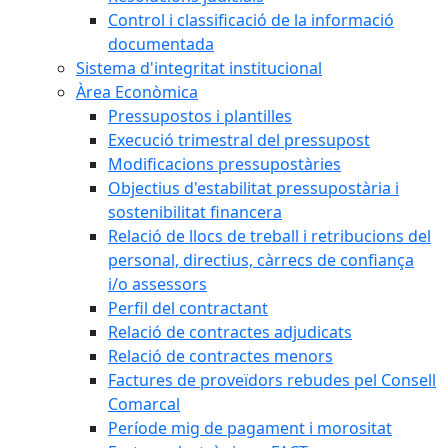
Control i classificació de la informació
documentada
Sistema d'integritat institucional
Àrea Econòmica
Pressupostos i plantilles
Execució trimestral del pressupost
Modificacions pressupostàries
Objectius d'estabilitat pressupostària i
sostenibilitat financera
Relació de llocs de treball i retribucions del
personal, directius, càrrecs de confiança
i/o assessors
Perfil del contractant
Relació de contractes adjudicats
Relació de contractes menors
Factures de proveïdors rebudes pel Consell
Comarcal
Període mig de pagament i morositat