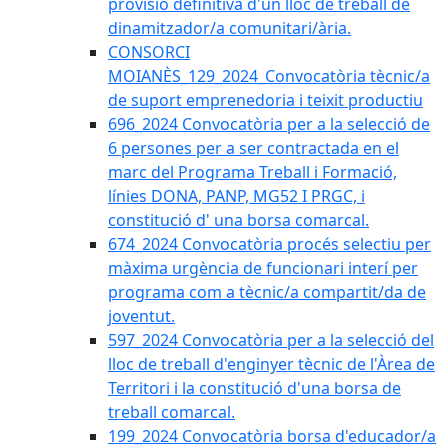
provisió definitiva d'un lloc de treball de
dinamitzador/a comunitari/ària.
CONSORCI
MOIANÈS_129_2024_Convocatòria tècnic/a
de suport emprenedoria i teixit productiu
696_2024 Convocatòria per a la selecció de
6 persones per a ser contractada en el
marc del Programa Treball i Formació,
línies DONA, PANP, MG52 I PRGC, i
constitució d' una borsa comarcal.
674_2024 Convocatòria procés selectiu per
màxima urgència de funcionari interí per
programa com a tècnic/a compartit/da de
joventut.
597_2024 Convocatòria per a la selecció del
lloc de treball d'enginyer tècnic de l'Àrea de
Territori i la constitució d'una borsa de
treball comarcal.
199_2024 Convocatòria borsa d'educador/a