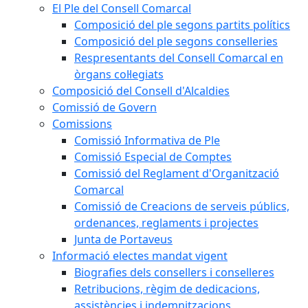
El Ple del Consell Comarcal
Composició del ple segons partits polítics
Composició del ple segons conselleries
Respresentants del Consell Comarcal en
òrgans col·legiats
Composició del Consell d'Alcaldies
Comissió de Govern
Comissions
Comissió Informativa de Ple
Comissió Especial de Comptes
Comissió del Reglament d'Organització
Comarcal
Comissió de Creacions de serveis públics,
ordenances, reglaments i projectes
Junta de Portaveus
Informació electes mandat vigent
Biografies dels consellers i conselleres
Retribucions, règim de dedicacions,
assistències i indemnitzacions