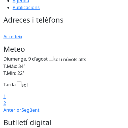
Agenda
Publicacions
Adreces i telèfons
Accedeix
Meteo
Diumenge, 9 d’agost
D
T.Màx: 34°
T
T.Min: 22°
T
Tarda
T
1
2
Anterior
Següent
Butlletí digital