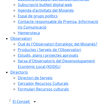
Subscripció butlletí digital web
Agenda d'activitats del Moianès
Espai de grups polítics
Contacte responsable de Premsa, Informació
i/o Comunicació
Hemeroteca
Observatori
Què és l'Observatori Estratègic del Moianès?
Productes i Serveis de l'Observatori
Estudis, plans i projectes aprovats
Xarxa d'Observatoris del Desenvolupament
Econòmic Local (XODEL)
Directoris
Directori de Serveis
Cercador Recursos Culturals
Formulari Recursos culturals
El Consell