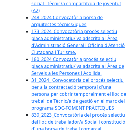
social - tècnic/a compartit/da de joventut
(A2)
248_2024 Convocatòria borsa de
arquitectes tècnics/iques
173_2024_Convocatòria procés selectiu
plaça administratiu/iva adscrita a l'Àrea
d'Administració General i Oficina d'Atenció
Ciutadana i Turisme.
180_2024 Convocatòria procés selectiu
plaça administratiu/iva adscrita a l'Àrea de
Serveis a les Persones i Acollida.
31_2024_ Convocatòria del procés selectiu
per a la contractació temporal d'una
persona per cobrir temporalment el lloc de
treball de Tècnic/a de gestió en el marc del
programa SOC-FOMENT PRÀCTIQUES
830_2023_Convocatòria del procés selectiu
del lloc de treballador/a Social i constitució
d'una borsa de treball comarcal.