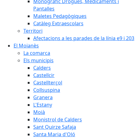
Monogràfic Drogues, Medicaments i
Pantalles
Maletes Pedagògiques
Catàleg Extraescolars
Territori
Afectacions a les parades de la línia e9 i 203
El Moianès
La comarca
Els municipis
Calders
Castellcir
Castellterçol
Collsuspina
Granera
L'Estany
Moià
Monistrol de Calders
Sant Quirze Safaja
Santa Maria d'Oló