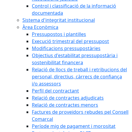
Control i classificació de la informació
documentada
Sistema d'integritat institucional
Àrea Econòmica
Pressupostos i plantilles
Execució trimestral del pressupost
Modificacions pressupostàries
Objectius d'estabilitat pressupostària i
sostenibilitat financera
Relació de llocs de treball i retribucions del
personal, directius, càrrecs de confiança
i/o assessors
Perfil del contractant
Relació de contractes adjudicats
Relació de contractes menors
Factures de proveïdors rebudes pel Consell
Comarcal
Període mig de pagament i morositat