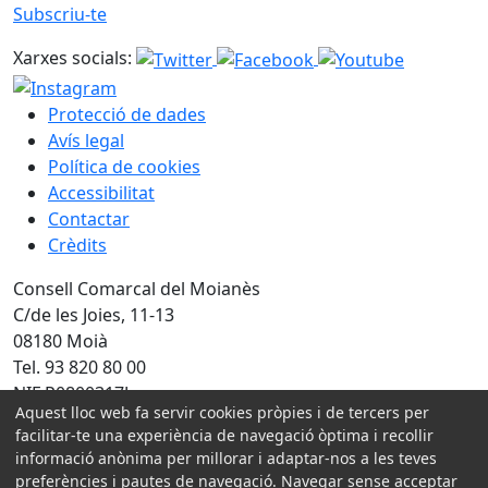
Subscriu-te
Xarxes socials:
Protecció de dades
Avís legal
Política de cookies
Accessibilitat
Contactar
Crèdits
Consell Comarcal del Moianès
C/de les Joies, 11-13
08180 Moià
Tel. 93 820 80 00
NIF P0800317J
Aquest lloc web fa servir cookies pròpies i de tercers per
facilitar-te una experiència de navegació òptima i recollir
Amb la col·laboració de:
informació anònima per millorar i adaptar-nos a les teves
preferències i pautes de navegació. Navegar sense acceptar