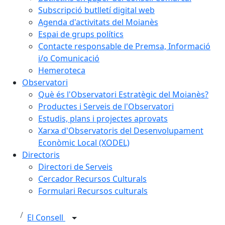
Subscripció butlletí digital web
Agenda d'activitats del Moianès
Espai de grups polítics
Contacte responsable de Premsa, Informació
i/o Comunicació
Hemeroteca
Observatori
Què és l'Observatori Estratègic del Moianès?
Productes i Serveis de l'Observatori
Estudis, plans i projectes aprovats
Xarxa d'Observatoris del Desenvolupament
Econòmic Local (XODEL)
Directoris
Directori de Serveis
Cercador Recursos Culturals
Formulari Recursos culturals
El Consell