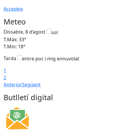
Accedeix
Meteo
Dissabte, 8 d’agost
D
T.Màx: 33°
T
T.Min: 18°
T
Tarda
1
2
Anterior
Següent
Butlletí digital