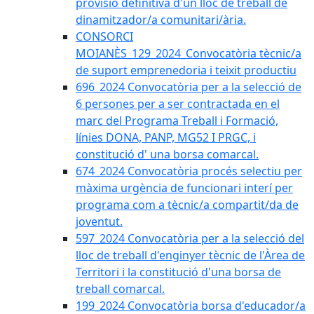
provisió definitiva d'un lloc de treball de
dinamitzador/a comunitari/ària.
CONSORCI
MOIANÈS_129_2024_Convocatòria tècnic/a
de suport emprenedoria i teixit productiu
696_2024 Convocatòria per a la selecció de
6 persones per a ser contractada en el
marc del Programa Treball i Formació,
línies DONA, PANP, MG52 I PRGC, i
constitució d' una borsa comarcal.
674_2024 Convocatòria procés selectiu per
màxima urgència de funcionari interí per
programa com a tècnic/a compartit/da de
joventut.
597_2024 Convocatòria per a la selecció del
lloc de treball d'enginyer tècnic de l'Àrea de
Territori i la constitució d'una borsa de
treball comarcal.
199_2024 Convocatòria borsa d'educador/a