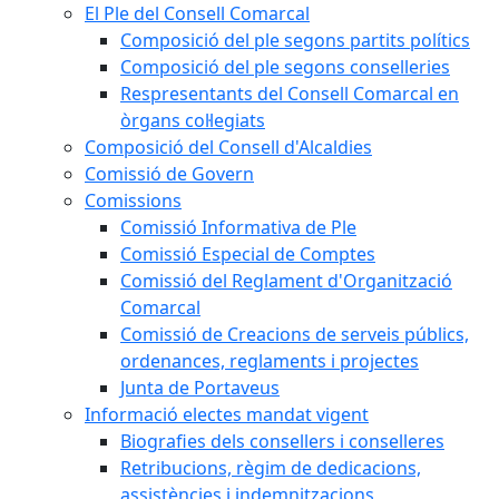
El Ple del Consell Comarcal
Composició del ple segons partits polítics
Composició del ple segons conselleries
Respresentants del Consell Comarcal en
òrgans col·legiats
Composició del Consell d'Alcaldies
Comissió de Govern
Comissions
Comissió Informativa de Ple
Comissió Especial de Comptes
Comissió del Reglament d'Organització
Comarcal
Comissió de Creacions de serveis públics,
ordenances, reglaments i projectes
Junta de Portaveus
Informació electes mandat vigent
Biografies dels consellers i conselleres
Retribucions, règim de dedicacions,
assistències i indemnitzacions