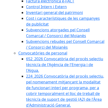
Factura electrònica e-FACT
Control Intern i Extern
Inventari general del patrimoni
Cost i característiques de les campanyes
de publicitat
Subvencions atorgades pel Consell
Comarcal / Consorci del Moianès
Subvencions rebudes pel Consell Comarcal
/ Consorci del Moianès
Convocatòries de personal
652_2026 Convocatòria del procés selectiu
tècnic/a de l'Agència de l'Energia i de
l'Aigua.
224_2026 Convocatòria del procés selectiu,
pel nomenament mitjançant la modalitat
de funcionari interí per programa, per a
cobrir temporalment el lloc de treball de
tècnic/a de suport de gestió (A2) de l'Àrea
d'Administració General.