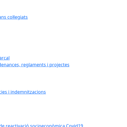
s col·legiats
arcal
denances, reglaments i projectes
cies i indemnitzacions
la de reactivació socioeconòmica Covid19