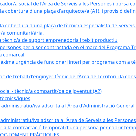
ador/a social de l'Àrea de Serveis a les Persones i borsa c
 cobertura d'una plaça d'arquitecte/a (A1), i provisió definit
a cobertura d'una plaça de tècnic/a especialista de Serveis 
r/a comunitari/ària.
cnic/a de suport emprenedoria i teixit productiu
 persones per a ser contractada en el marc del Programa Tre
a comarcal.
àxima urgència de funcionari interí per programa com a tè
c de treball d'enginyer tècnic de l'Àrea de Territori i la con
ial - tècnic/a compartit/da de joventut (A2)
tècnics/iques
dministratiu/iva adscrita a l'Àrea d'Administració General i
ministratiu/iva adscrita a l'Àrea de Serveis a les Persones 
r a la contractació temporal d'una persona per cobrir tempo
ma SOC-FOMENT PRÀCTIQUES