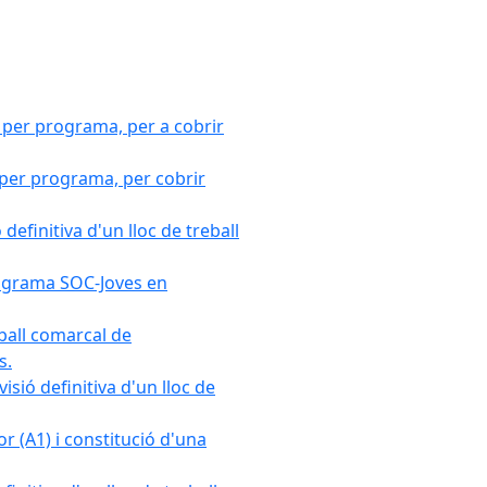
 per programa, per a cobrir
 per programa, per cobrir
efinitiva d'un lloc de treball
Programa SOC-Joves en
ball comarcal de
s.
sió definitiva d'un lloc de
r (A1) i constitució d'una