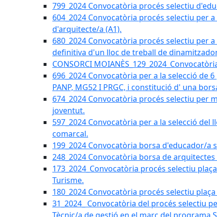
799_2024 Convocatòria procés selectiu d'educ
604_2024 Convocatòria procés selectiu per a la
d'arquitecte/a (A1).
680_2024 Convocatòria procés selectiu per a l
definitiva d'un lloc de treball de dinamitzado
CONSORCI MOIANÈS_129_2024_Convocatòria tè
696_2024 Convocatòria per a la selecció de 6
PANP, MG52 I PRGC, i constitució d' una bors
674_2024 Convocatòria procés selectiu per m
joventut.
597_2024 Convocatòria per a la selecció del llo
comarcal.
199_2024 Convocatòria borsa d'educador/a soc
248_2024 Convocatòria borsa de arquitectes 
173_2024_Convocatòria procés selectiu plaça a
Turisme.
180_2024 Convocatòria procés selectiu plaça ad
31_2024_ Convocatòria del procés selectiu pe
Tècnic/a de gestió en el marc del progra