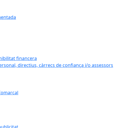
umentada
ibilitat financera
personal, directius, càrrecs de confiança i/o assessors
 Comarcal
ublicitat