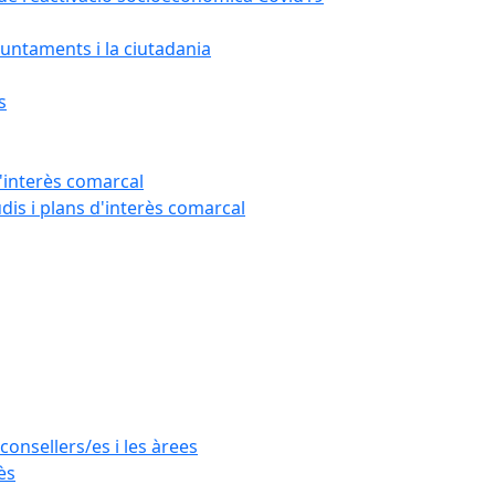
untaments i la ciutadania
s
'interès comarcal
udis i plans d'interès comarcal
consellers/es i les àrees
ès