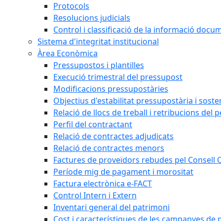
Protocols
Resolucions judicials
Control i classificació de la informació doc
Sistema d'integritat institucional
Àrea Econòmica
Pressupostos i plantilles
Execució trimestral del pressupost
Modificacions pressupostàries
Objectius d'estabilitat pressupostària i sosten
Relació de llocs de treball i retribucions del 
Perfil del contractant
Relació de contractes adjudicats
Relació de contractes menors
Factures de proveïdors rebudes pel Consell
Període mig de pagament i morositat
Factura electrònica e-FACT
Control Intern i Extern
Inventari general del patrimoni
Cost i característiques de les campanyes de p