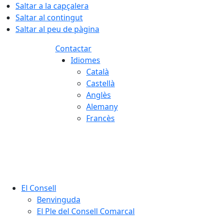
Saltar a la capçalera
Saltar al contingut
Saltar al peu de pàgina
Contactar
Idiomes
Català
Castellà
Anglès
Alemany
Francès
06.08.2026 | 20:32
El Consell
Benvinguda
El Ple del Consell Comarcal