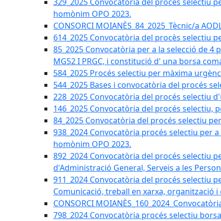
329_2025 Convocatòria del procés selectiu per 
homònim OPO 2023.
CONSORCI MOIANÈS_84_2025_Tècnic/a AODL d
614_2025 Convocatòria del procès selectiu pe
85_2025 Convocatòria per a la selecció de 4 
MG52 I PRGC, i constitució d' una borsa coma
584_2025 Procés selectiu per màxima urgènci
544_2025 Bases i convocatòria del procés sel
228_2025 Convocatòria del procés selectiu d'
146_2025 Convocatòria del procés selectiu, pe
84_2025 Convocatòria del procés selectiu per 
938_2024 Convocatòria procés selectiu per a la
homònim OPO 2023.
892_2024 Convocatòria del procés selectiu per
d'Administració General, Serveis a les Persone
911_2024 Convocatòria del procés selectiu per
Comunicació, treball en xarxa, organització i
CONSORCI MOIANÈS_160_2024_Convocatòria tèc
798_2024 Convocatòria procés selectiu borsa 