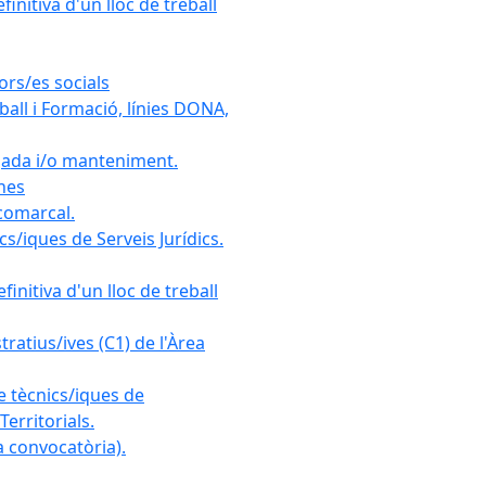
initiva d'un lloc de treball
ors/es socials
all i Formació, línies DONA,
gada i/o manteniment.
ones
 comarcal.
s/iques de Serveis Jurídics.
initiva d'un lloc de treball
ratius/ives (C1) de l'Àrea
e tècnics/iques de
erritorials.
 convocatòria).