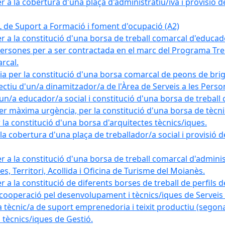
a la cobertura d'una plaça d'administratiu/iva i provisió def
e Suport a Formació i foment d'ocupació (A2)
r a la constitució d'una borsa de treball comarcal d'educad
persones per a ser contractada en el marc del Programa Treb
rcal.
a per la constitució d'una borsa comarcal de peons de bri
ectiu d'un/a dinamitzador/a de l'Àrea de Serveis a les Pers
un/a educador/a social i constitució d'una borsa de treball
r màxima urgència, per la constitució d'una borsa de tècnic
la constitució d'una borsa d'arquitectes tècnics/iques.
 cobertura d'una plaça de treballador/a social i provisió def
 a la constitució d'una borsa de treball comarcal d'administ
s, Territori, Acollida i Oficina de Turisme del Moianès.
 a la constitució de diferents borses de treball de perfils d
 cooperació pel desenvolupament i tècnics/iques de Serveis T
nic/a de suport emprenedoria i teixit productiu (segona
tècnics/iques de Gestió.