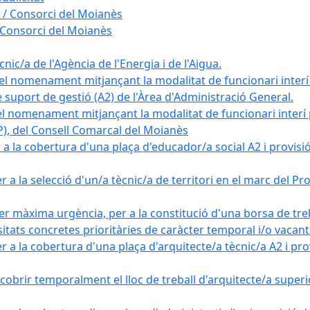
 / Consorci del Moianès
 Consorci del Moianès
ic/a de l'Agència de l'Energia i de l'Aigua.
el nomenament mitjançant la modalitat de funcionari interí
e suport de gestió (A2) de l'Àrea d'Administració General.
el nomenament mitjançant la modalitat de funcionari interí
AP), del Consell Comarcal del Moianès
 la cobertura d'una plaça d'educador/a social A2 i provisió d
 a la selecció d'un/a tècnic/a de territori en el marc del 
er màxima urgència, per a la constitució d'una borsa de tre
sitats concretes prioritàries de caràcter temporal i/o vacant
a la cobertura d'una plaça d'arquitecte/a tècnic/a A2 i provi
obrir temporalment el lloc de treball d'arquitecte/a superio