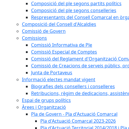
Composició del ple segons partits polítics
Composició del ple segons conselleries
Respresentants del Consell Comarcal en òrgan
Composició del Consell d'Alcaldies
Comissió de Govern
Comissions
Comissió Informativa de Ple
Comissió Especial de Comptes
Comissió del Reglament d'Organització Com
Comissió de Creacions de serveis públics, or
Junta de Portaveus
Informació electes mandat vigent
Biografies dels consellers i conselleres
Retribucions, règim de dedicacions, assistèn
Espai de grups polítics
Àrees i Organització
Pla de Govern - Pla d'Actuació Comarcal
Pla d'Actuació Comarcal 2023-2026
Pla d'Actuació Territorial 2014/2018 i P