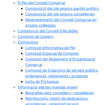
El Ple del Consell Comarcal
Composició del ple segons partits polítics
Composició del ple segons conselleries
Respresentants del Consell Comarcal en
òrgans col·legiats
Composició del Consell d'Alcaldies
Comissió de Govern
Comissions
Comissió Informativa de Ple
Comissió Especial de Comptes
Comissió del Reglament d'Organització
Comarcal
Comissió de Creacions de serveis públics,
ordenances, reglaments i projectes
Junta de Portaveus
Informació electes mandat vigent
Biografies dels consellers i conselleres
Retribucions, règim de dedicacions,
assistències i indemnitzacions