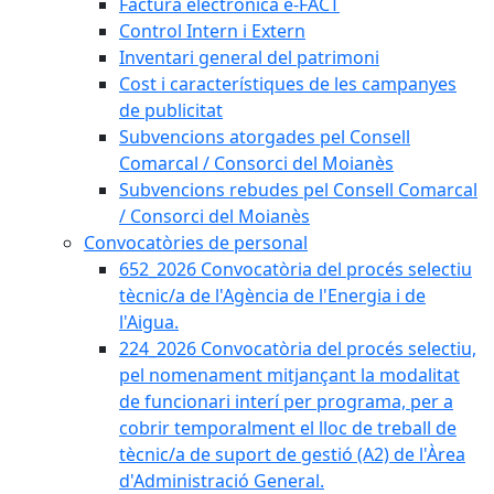
Factura electrònica e-FACT
Control Intern i Extern
Inventari general del patrimoni
Cost i característiques de les campanyes
de publicitat
Subvencions atorgades pel Consell
Comarcal / Consorci del Moianès
Subvencions rebudes pel Consell Comarcal
/ Consorci del Moianès
Convocatòries de personal
652_2026 Convocatòria del procés selectiu
tècnic/a de l'Agència de l'Energia i de
l'Aigua.
224_2026 Convocatòria del procés selectiu,
pel nomenament mitjançant la modalitat
de funcionari interí per programa, per a
cobrir temporalment el lloc de treball de
tècnic/a de suport de gestió (A2) de l'Àrea
d'Administració General.