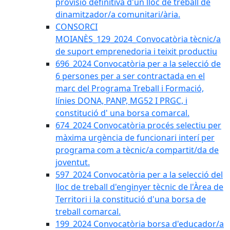
provisió definitiva d'un lloc de treball de
dinamitzador/a comunitari/ària.
CONSORCI
MOIANÈS_129_2024_Convocatòria tècnic/a
de suport emprenedoria i teixit productiu
696_2024 Convocatòria per a la selecció de
6 persones per a ser contractada en el
marc del Programa Treball i Formació,
línies DONA, PANP, MG52 I PRGC, i
constitució d' una borsa comarcal.
674_2024 Convocatòria procés selectiu per
màxima urgència de funcionari interí per
programa com a tècnic/a compartit/da de
joventut.
597_2024 Convocatòria per a la selecció del
lloc de treball d'enginyer tècnic de l'Àrea de
Territori i la constitució d'una borsa de
treball comarcal.
199_2024 Convocatòria borsa d'educador/a