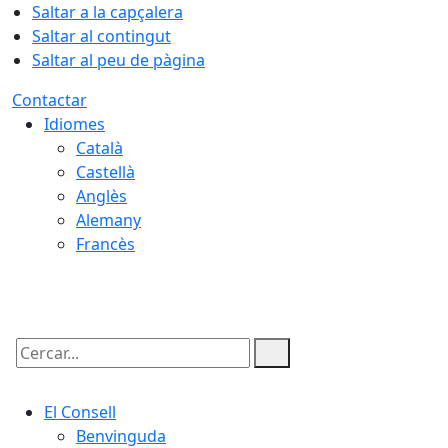
Saltar a la capçalera
Saltar al contingut
Saltar al peu de pàgina
Contactar
Idiomes
Català
Castellà
Anglès
Alemany
Francès
09.08.2026 | 05:05
Cercar:
El Consell
Benvinguda