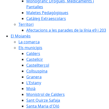
Monogràfic Drogues, Medicaments i
Pantalles
Maletes Pedagògiques
Catàleg Extraescolars
Territori
Afectacions a les parades de la línia e9 i 203
El Moianès
La comarca
Els municipis
Calders
Castellcir
Castellterçol
Collsuspina
Granera
L'Estany
Moià
Monistrol de Calders
Sant Quirze Safaja
Santa Maria d'Oló