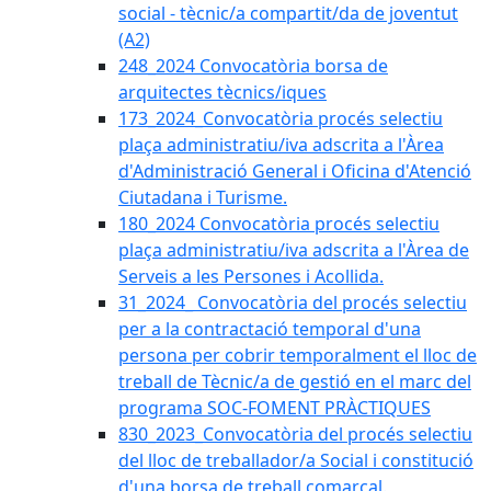
social - tècnic/a compartit/da de joventut
(A2)
248_2024 Convocatòria borsa de
arquitectes tècnics/iques
173_2024_Convocatòria procés selectiu
plaça administratiu/iva adscrita a l'Àrea
d'Administració General i Oficina d'Atenció
Ciutadana i Turisme.
180_2024 Convocatòria procés selectiu
plaça administratiu/iva adscrita a l'Àrea de
Serveis a les Persones i Acollida.
31_2024_ Convocatòria del procés selectiu
per a la contractació temporal d'una
persona per cobrir temporalment el lloc de
treball de Tècnic/a de gestió en el marc del
programa SOC-FOMENT PRÀCTIQUES
830_2023_Convocatòria del procés selectiu
del lloc de treballador/a Social i constitució
d'una borsa de treball comarcal.