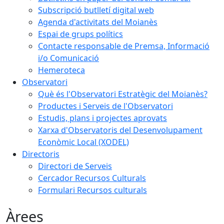
Subscripció butlletí digital web
Agenda d'activitats del Moianès
Espai de grups polítics
Contacte responsable de Premsa, Informació
i/o Comunicació
Hemeroteca
Observatori
Què és l'Observatori Estratègic del Moianès?
Productes i Serveis de l'Observatori
Estudis, plans i projectes aprovats
Xarxa d'Observatoris del Desenvolupament
Econòmic Local (XODEL)
Directoris
Directori de Serveis
Cercador Recursos Culturals
Formulari Recursos culturals
Àrees