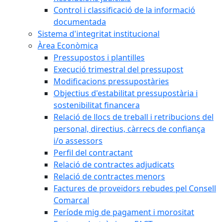
Control i classificació de la informació
documentada
Sistema d'integritat institucional
Àrea Econòmica
Pressupostos i plantilles
Execució trimestral del pressupost
Modificacions pressupostàries
Objectius d'estabilitat pressupostària i
sostenibilitat financera
Relació de llocs de treball i retribucions del
personal, directius, càrrecs de confiança
i/o assessors
Perfil del contractant
Relació de contractes adjudicats
Relació de contractes menors
Factures de proveïdors rebudes pel Consell
Comarcal
Període mig de pagament i morositat