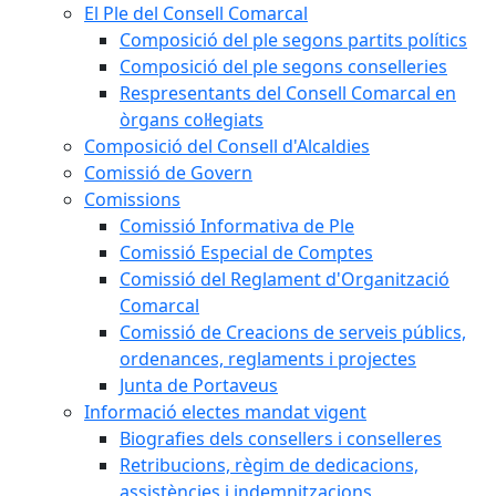
El Ple del Consell Comarcal
Composició del ple segons partits polítics
Composició del ple segons conselleries
Respresentants del Consell Comarcal en
òrgans col·legiats
Composició del Consell d'Alcaldies
Comissió de Govern
Comissions
Comissió Informativa de Ple
Comissió Especial de Comptes
Comissió del Reglament d'Organització
Comarcal
Comissió de Creacions de serveis públics,
ordenances, reglaments i projectes
Junta de Portaveus
Informació electes mandat vigent
Biografies dels consellers i conselleres
Retribucions, règim de dedicacions,
assistències i indemnitzacions