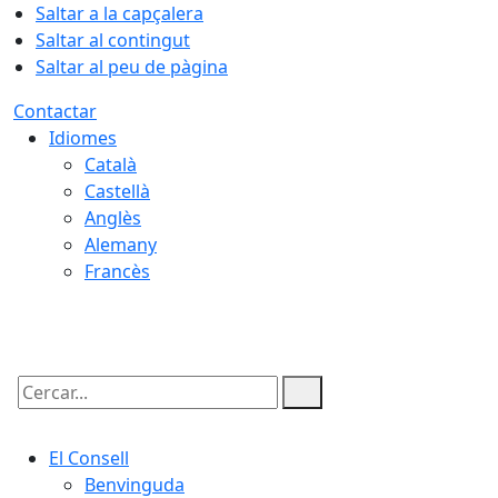
Saltar a la capçalera
Saltar al contingut
Saltar al peu de pàgina
Contactar
Idiomes
Català
Castellà
Anglès
Alemany
Francès
06.08.2026 | 02:49
Cercar:
El Consell
Benvinguda