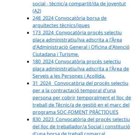
social - tècnic/a compartit/da de joventut
(A2)
248_2024 Convocatòria borsa de
arquitectes tècnics/iques
173_2024_Convocatòria procés selectiu
plaça administratiu/iva adscrita a l'Àrea
d'Administració General i Oficina d'Atenció
Ciutadana i Turisme.
180_2024 Convocatòria procés selectiu
plaça administratiu/iva adscrita a l'Àrea de
Serveis a les Persones i Acollida.
31_2024_ Convocatòria del procés selectiu
per a la contractació temporal d'una
persona per cobrir temporalment el lloc de
treball de Tècnic/a de gestió en el marc del
programa SOC-FOMENT PRÀCTIQUES
830_2023_Convocatòria del procés selectiu
del lloc de treballador/a Social i constitució
d'una borsa de treball comarcal.