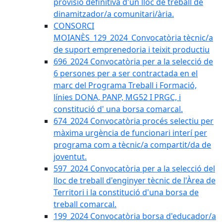
provisió definitiva d'un lloc de treball de
dinamitzador/a comunitari/ària.
CONSORCI
MOIANÈS_129_2024_Convocatòria tècnic/a
de suport emprenedoria i teixit productiu
696_2024 Convocatòria per a la selecció de
6 persones per a ser contractada en el
marc del Programa Treball i Formació,
línies DONA, PANP, MG52 I PRGC, i
constitució d' una borsa comarcal.
674_2024 Convocatòria procés selectiu per
màxima urgència de funcionari interí per
programa com a tècnic/a compartit/da de
joventut.
597_2024 Convocatòria per a la selecció del
lloc de treball d'enginyer tècnic de l'Àrea de
Territori i la constitució d'una borsa de
treball comarcal.
199_2024 Convocatòria borsa d'educador/a