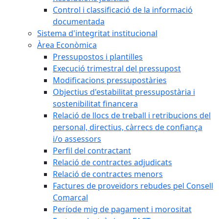
Control i classificació de la informació
documentada
Sistema d'integritat institucional
Àrea Econòmica
Pressupostos i plantilles
Execució trimestral del pressupost
Modificacions pressupostàries
Objectius d'estabilitat pressupostària i
sostenibilitat financera
Relació de llocs de treball i retribucions del
personal, directius, càrrecs de confiança
i/o assessors
Perfil del contractant
Relació de contractes adjudicats
Relació de contractes menors
Factures de proveïdors rebudes pel Consell
Comarcal
Període mig de pagament i morositat