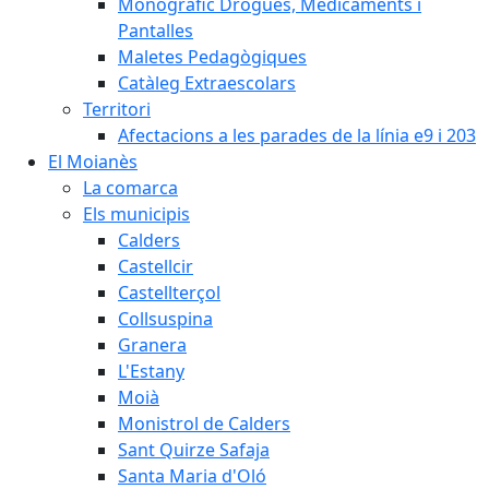
Monogràfic Drogues, Medicaments i
Pantalles
Maletes Pedagògiques
Catàleg Extraescolars
Territori
Afectacions a les parades de la línia e9 i 203
El Moianès
La comarca
Els municipis
Calders
Castellcir
Castellterçol
Collsuspina
Granera
L'Estany
Moià
Monistrol de Calders
Sant Quirze Safaja
Santa Maria d'Oló