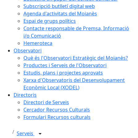
Subscripció butlletí digital web
Agenda d'activitats del Moianès
Espai de grups polítics
Contacte responsable de Premsa, Informació
i/o Comunicació
Hemeroteca
Observatori
Què és l'Observatori Estratègic del Moianès?
Productes i Serveis de l'Observatori
Estudis, plans i projectes aprovats
Xarxa d'Observatoris del Desenvolupament
Econòmic Local (XODEL)
Directoris
Directori de Serveis
Cercador Recursos Culturals
Formulari Recursos culturals
Serveis