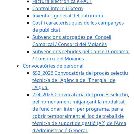
Factura electrònica e-FACT
Control Intern i Extern
Inventari general del patrimoni
Cost i característiques de les campanyes
de publicitat
Subvencions atorgades pel Consell
Comarcal / Consorci del Moianès
Subvencions rebudes pel Consell Comarcal
/ Consorci del Moianès
Convocatòries de personal
652_2026 Convocatòria del procés selectiu
tècnic/a de l'Agència de l'Energia i de
l'Aigua.
224_2026 Convocatòria del procés selectiu,
pel nomenament mitjançant la modalitat
de funcionari interí per programa, per a
cobrir temporalment el lloc de treball de
tècnic/a de suport de gestió (A2) de l'Àrea
d'Administració General.