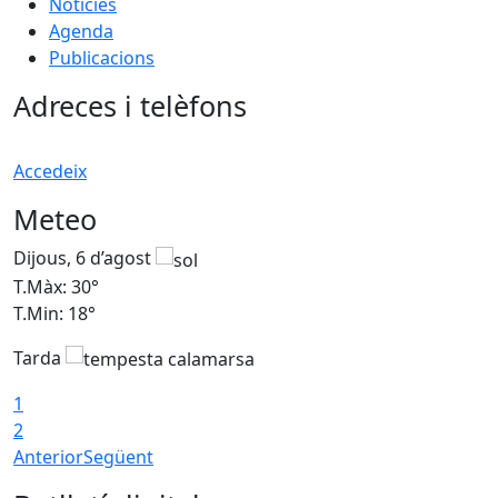
Notícies
Agenda
Publicacions
Adreces i telèfons
Accedeix
Meteo
Dijous, 6 d’agost
D
T.Màx: 30°
T
T.Min: 18°
T
Tarda
T
1
2
Anterior
Següent