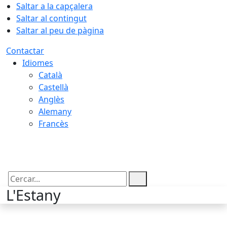
Saltar a la capçalera
Saltar al contingut
Saltar al peu de pàgina
Contactar
Idiomes
Català
Castellà
Anglès
Alemany
Francès
08.08.2026 | 00:51
Cercar:
L'Estany