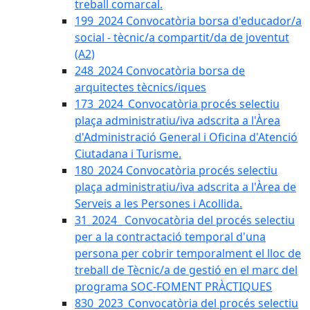
treball comarcal.
199_2024 Convocatòria borsa d'educador/a
social - tècnic/a compartit/da de joventut
(A2)
248_2024 Convocatòria borsa de
arquitectes tècnics/iques
173_2024_Convocatòria procés selectiu
plaça administratiu/iva adscrita a l'Àrea
d'Administració General i Oficina d'Atenció
Ciutadana i Turisme.
180_2024 Convocatòria procés selectiu
plaça administratiu/iva adscrita a l'Àrea de
Serveis a les Persones i Acollida.
31_2024_ Convocatòria del procés selectiu
per a la contractació temporal d'una
persona per cobrir temporalment el lloc de
treball de Tècnic/a de gestió en el marc del
programa SOC-FOMENT PRÀCTIQUES
830_2023_Convocatòria del procés selectiu