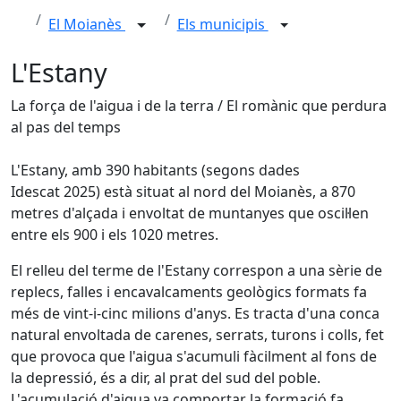
El Moianès
Els municipis
L'Estany
La força de l'aigua i de la terra / El romànic que perdura
al pas del temps
L'Estany, amb 390 habitants (segons dades
Idescat 2025) està situat al nord del Moianès, a 870
metres d'alçada i envoltat de muntanyes que oscil·len
entre els 900 i els 1020 metres.
El relleu del terme de l'Estany correspon a una sèrie de
replecs, falles i encavalcaments geològics formats fa
més de vint-i-cinc milions d'anys. Es tracta d'una conca
natural envoltada de carenes, serrats, turons i colls, fet
que provoca que l'aigua s'acumuli fàcilment al fons de
la depressió, és a dir, al prat del sud del poble.
L'acumulació d'aigua va comportar la formació fa