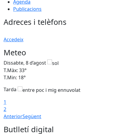
Agenda
Publicacions
Adreces i telèfons
Accedeix
Meteo
Dissabte, 8 d’agost
D
T.Màx: 33°
T
T.Min: 18°
T
Tarda
1
2
Anterior
Següent
Butlletí digital