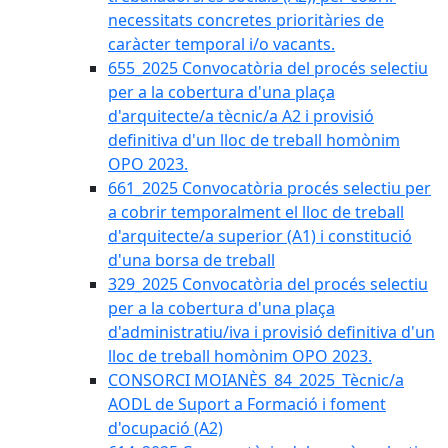
necessitats concretes prioritàries de
caràcter temporal i/o vacants.
655_2025 Convocatòria del procés selectiu
per a la cobertura d'una plaça
d'arquitecte/a tècnic/a A2 i provisió
definitiva d'un lloc de treball homònim
OPO 2023.
661_2025 Convocatòria procés selectiu per
a cobrir temporalment el lloc de treball
d'arquitecte/a superior (A1) i constitució
d'una borsa de treball
329_2025 Convocatòria del procés selectiu
per a la cobertura d'una plaça
d'administratiu/iva i provisió definitiva d'un
lloc de treball homònim OPO 2023.
CONSORCI MOIANÈS_84_2025_Tècnic/a
AODL de Suport a Formació i foment
d'ocupació (A2)