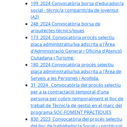
199_2024 Convocatòria borsa d'educador/a
social - tècnic/a compartit/da de joventut
(A2)
248_2024 Convocatòria borsa de
arquitectes tècnics/iques
173_2024_Convocatòria procés selectiu
plaça administratiu/iva adscrita a l'Àrea
d'Administració General i Oficina d'Atenció
Ciutadana i Turisme.
180_2024 Convocatòria procés selectiu
plaça administratiu/iva adscrita a l'Àrea de
Serveis a les Persones i Acollida.
31_2024_ Convocatòria del procés selectiu
per a la contractació temporal d'una
persona per cobrir temporalment el lloc de
treball de Tècnic/a de gestió en el marc del
programa SOC-FOMENT PRÀCTIQUES
830_2023_Convocatòria del procés selectiu
del lloc de treballador/a Social i constitució