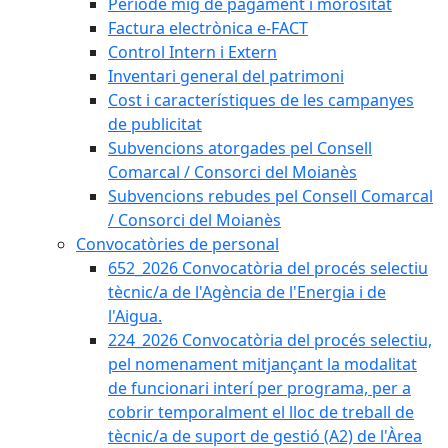
Període mig de pagament i morositat
Factura electrònica e-FACT
Control Intern i Extern
Inventari general del patrimoni
Cost i característiques de les campanyes
de publicitat
Subvencions atorgades pel Consell
Comarcal / Consorci del Moianès
Subvencions rebudes pel Consell Comarcal
/ Consorci del Moianès
Convocatòries de personal
652_2026 Convocatòria del procés selectiu
tècnic/a de l'Agència de l'Energia i de
l'Aigua.
224_2026 Convocatòria del procés selectiu,
pel nomenament mitjançant la modalitat
de funcionari interí per programa, per a
cobrir temporalment el lloc de treball de
tècnic/a de suport de gestió (A2) de l'Àrea