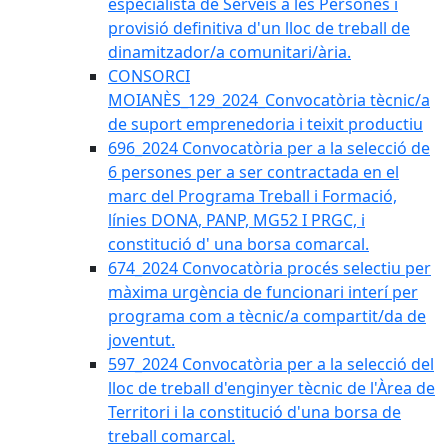
especialista de Serveis a les Persones i
provisió definitiva d'un lloc de treball de
dinamitzador/a comunitari/ària.
CONSORCI
MOIANÈS_129_2024_Convocatòria tècnic/a
de suport emprenedoria i teixit productiu
696_2024 Convocatòria per a la selecció de
6 persones per a ser contractada en el
marc del Programa Treball i Formació,
línies DONA, PANP, MG52 I PRGC, i
constitució d' una borsa comarcal.
674_2024 Convocatòria procés selectiu per
màxima urgència de funcionari interí per
programa com a tècnic/a compartit/da de
joventut.
597_2024 Convocatòria per a la selecció del
lloc de treball d'enginyer tècnic de l'Àrea de
Territori i la constitució d'una borsa de
treball comarcal.