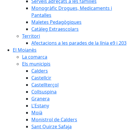
Serveis adreçats a les famílies
Monogràfic Drogues, Medicaments i
Pantalles
Maletes Pedagògiques
Catàleg Extraescolars
Territori
Afectacions a les parades de la línia e9 i 203
El Moianès
La comarca
Els municipis
Calders
Castellcir
Castellterçol
Collsuspina
Granera
L'Estany
Moià
Monistrol de Calders
Sant Quirze Safaja