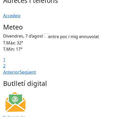
Adreces i telèfons
Accedeix
Meteo
Divendres, 7 d’agost
D
T.Màx: 32°
T
T.Min: 17°
T
1
T
2
Anterior
Següent
Butlletí digital