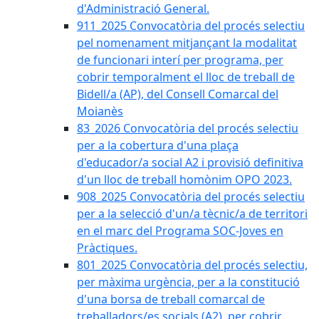
d'Administració General.
911_2025 Convocatòria del procés selectiu
pel nomenament mitjançant la modalitat
de funcionari interí per programa, per
cobrir temporalment el lloc de treball de
Bidell/a (AP), del Consell Comarcal del
Moianès
83_2026 Convocatòria del procés selectiu
per a la cobertura d'una plaça
d'educador/a social A2 i provisió definitiva
d'un lloc de treball homònim OPO 2023.
908_2025 Convocatòria del procés selectiu
per a la selecció d'un/a tècnic/a de territori
en el marc del Programa SOC-Joves en
Pràctiques.
801_2025 Convocatòria del procés selectiu,
per màxima urgència, per a la constitució
d'una borsa de treball comarcal de
treballadors/es socials (A2), per cobrir