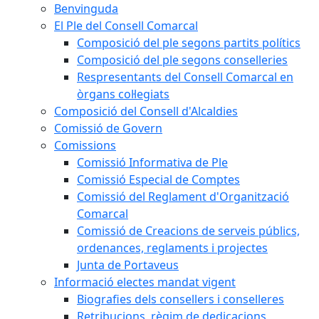
Benvinguda
El Ple del Consell Comarcal
Composició del ple segons partits polítics
Composició del ple segons conselleries
Respresentants del Consell Comarcal en
òrgans col·legiats
Composició del Consell d'Alcaldies
Comissió de Govern
Comissions
Comissió Informativa de Ple
Comissió Especial de Comptes
Comissió del Reglament d'Organització
Comarcal
Comissió de Creacions de serveis públics,
ordenances, reglaments i projectes
Junta de Portaveus
Informació electes mandat vigent
Biografies dels consellers i conselleres
Retribucions, règim de dedicacions,