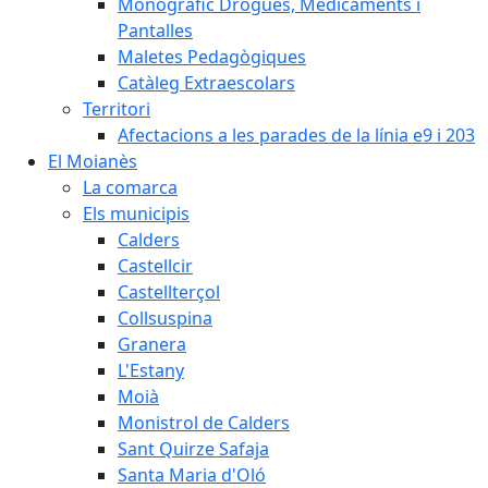
Monogràfic Drogues, Medicaments i
Pantalles
Maletes Pedagògiques
Catàleg Extraescolars
Territori
Afectacions a les parades de la línia e9 i 203
El Moianès
La comarca
Els municipis
Calders
Castellcir
Castellterçol
Collsuspina
Granera
L'Estany
Moià
Monistrol de Calders
Sant Quirze Safaja
Santa Maria d'Oló