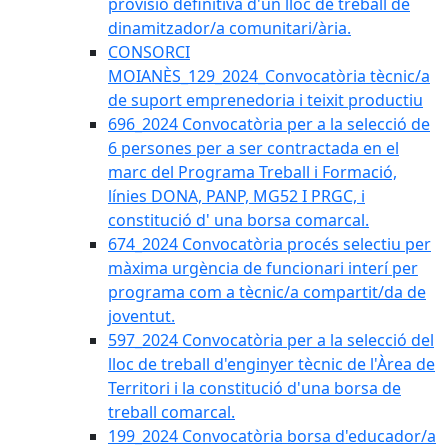
provisió definitiva d'un lloc de treball de
dinamitzador/a comunitari/ària.
CONSORCI
MOIANÈS_129_2024_Convocatòria tècnic/a
de suport emprenedoria i teixit productiu
696_2024 Convocatòria per a la selecció de
6 persones per a ser contractada en el
marc del Programa Treball i Formació,
línies DONA, PANP, MG52 I PRGC, i
constitució d' una borsa comarcal.
674_2024 Convocatòria procés selectiu per
màxima urgència de funcionari interí per
programa com a tècnic/a compartit/da de
joventut.
597_2024 Convocatòria per a la selecció del
lloc de treball d'enginyer tècnic de l'Àrea de
Territori i la constitució d'una borsa de
treball comarcal.
199_2024 Convocatòria borsa d'educador/a