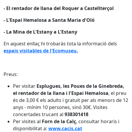
- El rentador de llana del Roquer a Castellterçol
- L'Espai Hemalosa a Santa Maria d'Oló
- La Mina de L'Estany a L'Estany
En aquest enllaç hi trobaràs tota la informació dels
espais visitables de l'Ecomuseu.
Preus:
Per visitar
Esplugues, les Poues de la Ginebreda,
el rentador de la llana i l'Espai Hemalosa
, el preu
és de 3,00 € els adults i gratuït per als menors de 12
anys - mínim 10 persones, sinó 30€. Visites
concertades trucant al
938301418
Per visites al
Forn de la Calç
, consultar horaris i
disponibilitat a:
www.cacis.cat