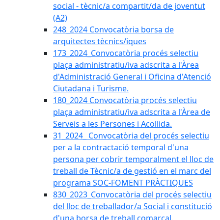
social - tècnic/a compartit/da de joventut
(A2)
248_2024 Convocatòria borsa de
arquitectes tècnics/iques
173_2024_Convocatòria procés selectiu
plaça administratiu/iva adscrita a l'Àrea
d'Administració General i Oficina d'Atenció
Ciutadana i Turisme.
180_2024 Convocatòria procés selectiu
plaça administratiu/iva adscrita a l'Àrea de
Serveis a les Persones i Acollida.
31_2024_ Convocatòria del procés selectiu
per a la contractació temporal d'una
persona per cobrir temporalment el lloc de
treball de Tècnic/a de gestió en el marc del
programa SOC-FOMENT PRÀCTIQUES
830_2023_Convocatòria del procés selectiu
del lloc de treballador/a Social i constitució
d'una borsa de treball comarcal.