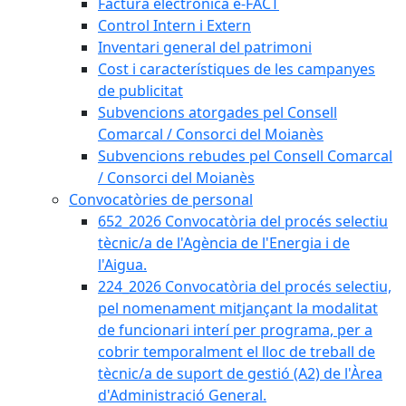
Factura electrònica e-FACT
Control Intern i Extern
Inventari general del patrimoni
Cost i característiques de les campanyes
de publicitat
Subvencions atorgades pel Consell
Comarcal / Consorci del Moianès
Subvencions rebudes pel Consell Comarcal
/ Consorci del Moianès
Convocatòries de personal
652_2026 Convocatòria del procés selectiu
tècnic/a de l'Agència de l'Energia i de
l'Aigua.
224_2026 Convocatòria del procés selectiu,
pel nomenament mitjançant la modalitat
de funcionari interí per programa, per a
cobrir temporalment el lloc de treball de
tècnic/a de suport de gestió (A2) de l'Àrea
d'Administració General.