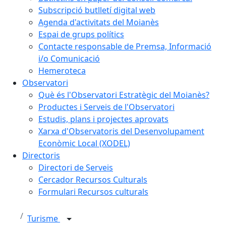
Subscripció butlletí digital web
Agenda d'activitats del Moianès
Espai de grups polítics
Contacte responsable de Premsa, Informació
i/o Comunicació
Hemeroteca
Observatori
Què és l'Observatori Estratègic del Moianès?
Productes i Serveis de l'Observatori
Estudis, plans i projectes aprovats
Xarxa d'Observatoris del Desenvolupament
Econòmic Local (XODEL)
Directoris
Directori de Serveis
Cercador Recursos Culturals
Formulari Recursos culturals
Turisme