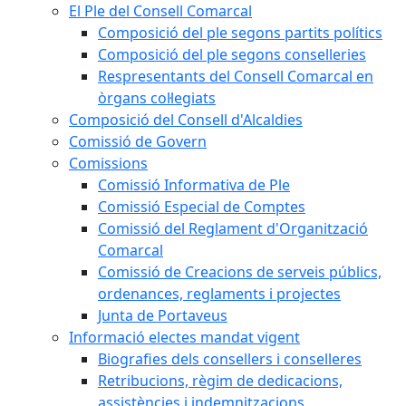
El Ple del Consell Comarcal
Composició del ple segons partits polítics
Composició del ple segons conselleries
Respresentants del Consell Comarcal en
òrgans col·legiats
Composició del Consell d'Alcaldies
Comissió de Govern
Comissions
Comissió Informativa de Ple
Comissió Especial de Comptes
Comissió del Reglament d'Organització
Comarcal
Comissió de Creacions de serveis públics,
ordenances, reglaments i projectes
Junta de Portaveus
Informació electes mandat vigent
Biografies dels consellers i conselleres
Retribucions, règim de dedicacions,
assistències i indemnitzacions