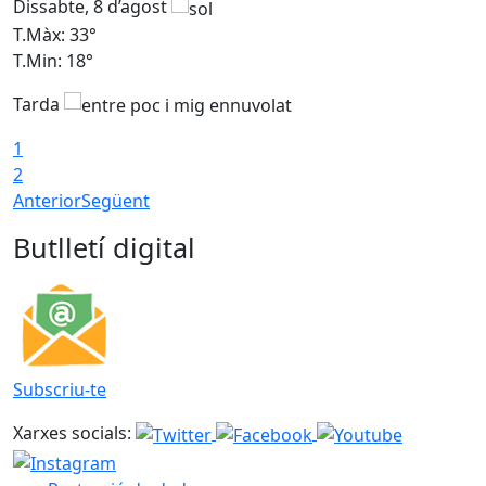
Dissabte, 8 d’agost
D
T.Màx: 33°
T
T.Min: 18°
T
Tarda
1
2
Anterior
Següent
Butlletí digital
Subscriu-te
Xarxes socials: