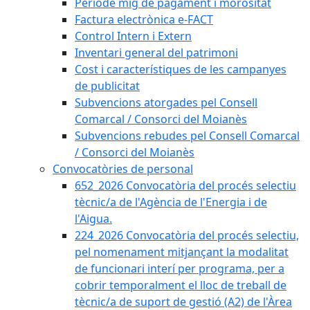
Període mig de pagament i morositat
Factura electrònica e-FACT
Control Intern i Extern
Inventari general del patrimoni
Cost i característiques de les campanyes
de publicitat
Subvencions atorgades pel Consell
Comarcal / Consorci del Moianès
Subvencions rebudes pel Consell Comarcal
/ Consorci del Moianès
Convocatòries de personal
652_2026 Convocatòria del procés selectiu
tècnic/a de l'Agència de l'Energia i de
l'Aigua.
224_2026 Convocatòria del procés selectiu,
pel nomenament mitjançant la modalitat
de funcionari interí per programa, per a
cobrir temporalment el lloc de treball de
tècnic/a de suport de gestió (A2) de l'Àrea