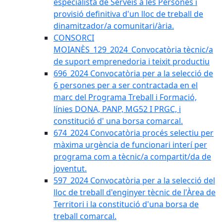
especialista de Serveis a les Persones i
provisió definitiva d'un lloc de treball de
dinamitzador/a comunitari/ària.
CONSORCI
MOIANÈS_129_2024_Convocatòria tècnic/a
de suport emprenedoria i teixit productiu
696_2024 Convocatòria per a la selecció de
6 persones per a ser contractada en el
marc del Programa Treball i Formació,
línies DONA, PANP, MG52 I PRGC, i
constitució d' una borsa comarcal.
674_2024 Convocatòria procés selectiu per
màxima urgència de funcionari interí per
programa com a tècnic/a compartit/da de
joventut.
597_2024 Convocatòria per a la selecció del
lloc de treball d'enginyer tècnic de l'Àrea de
Territori i la constitució d'una borsa de
treball comarcal.