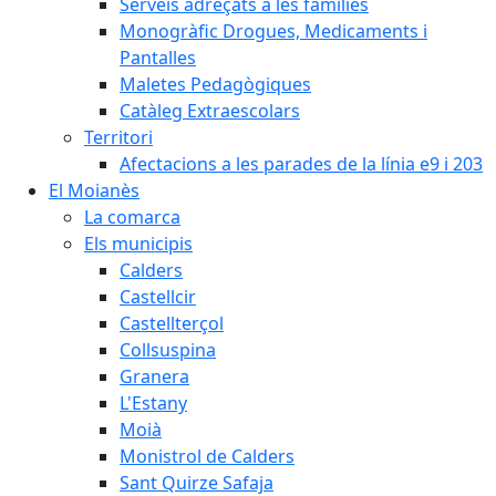
Serveis adreçats a les famílies
Monogràfic Drogues, Medicaments i
Pantalles
Maletes Pedagògiques
Catàleg Extraescolars
Territori
Afectacions a les parades de la línia e9 i 203
El Moianès
La comarca
Els municipis
Calders
Castellcir
Castellterçol
Collsuspina
Granera
L'Estany
Moià
Monistrol de Calders
Sant Quirze Safaja