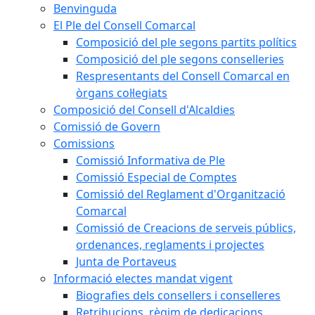
Benvinguda
El Ple del Consell Comarcal
Composició del ple segons partits polítics
Composició del ple segons conselleries
Respresentants del Consell Comarcal en
òrgans col·legiats
Composició del Consell d'Alcaldies
Comissió de Govern
Comissions
Comissió Informativa de Ple
Comissió Especial de Comptes
Comissió del Reglament d'Organització
Comarcal
Comissió de Creacions de serveis públics,
ordenances, reglaments i projectes
Junta de Portaveus
Informació electes mandat vigent
Biografies dels consellers i conselleres
Retribucions, règim de dedicacions,