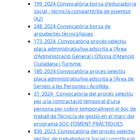
199_2024 Convocatòria borsa d'educador/a
social - tècnic/a compartit/da de joventut
(A2)
248_2024 Convocatòria borsa de
arquitectes tècnics/iques
173_2024_Convocatòria procés selectiu
plaça administratiu/iva adscrita a l'Àrea
d'Administració General i Oficina d'Atenció
Ciutadana i Turisme.
180_2024 Convocatòria procés selectiu
plaça administratiu/iva adscrita a l'Àrea de
Serveis a les Persones i Acollida.
31_2024_ Convocatòria del procés selectiu
per a la contractació temporal d'una
persona per cobrir temporalment el lloc de
treball de Tècnic/a de gestió en el marc del
programa SOC-FOMENT PRÀCTIQUES
830_2023_Convocatòria del procés selectiu
del lloc de treballador/a Social i constitució