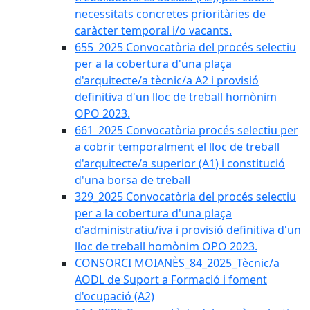
necessitats concretes prioritàries de
caràcter temporal i/o vacants.
655_2025 Convocatòria del procés selectiu
per a la cobertura d'una plaça
d'arquitecte/a tècnic/a A2 i provisió
definitiva d'un lloc de treball homònim
OPO 2023.
661_2025 Convocatòria procés selectiu per
a cobrir temporalment el lloc de treball
d'arquitecte/a superior (A1) i constitució
d'una borsa de treball
329_2025 Convocatòria del procés selectiu
per a la cobertura d'una plaça
d'administratiu/iva i provisió definitiva d'un
lloc de treball homònim OPO 2023.
CONSORCI MOIANÈS_84_2025_Tècnic/a
AODL de Suport a Formació i foment
d'ocupació (A2)