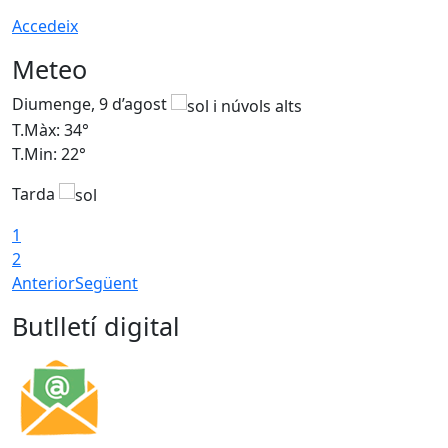
Accedeix
Meteo
Diumenge, 9 d’agost
D
T.Màx: 34°
T
T.Min: 22°
T
Tarda
T
1
2
Anterior
Següent
Butlletí digital