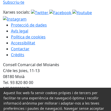
Subscriu-te
Xarxes socials:
Protecció de dades
Avís legal
Política de cookies
Accessibilitat
Contactar
Crèdits
Consell Comarcal del Moianès
C/de les Joies, 11-13
08180 Moià
Tel. 93 820 80 00
NIF P0800317J
Aquest lloc web fa servir cookies pròpies i de tercers per
facilitar-te una experiència de navegació òptima i recollir
Amb la col·laboració de:
informació anònima per millorar i adaptar-nos a les teves
preferències i pautes de navegació. Navegar sense acceptar