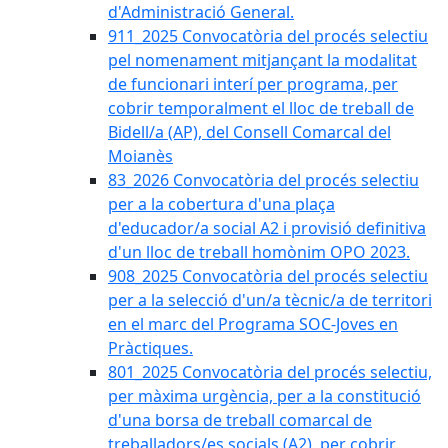
d'Administració General.
911_2025 Convocatòria del procés selectiu
pel nomenament mitjançant la modalitat
de funcionari interí per programa, per
cobrir temporalment el lloc de treball de
Bidell/a (AP), del Consell Comarcal del
Moianès
83_2026 Convocatòria del procés selectiu
per a la cobertura d'una plaça
d'educador/a social A2 i provisió definitiva
d'un lloc de treball homònim OPO 2023.
908_2025 Convocatòria del procés selectiu
per a la selecció d'un/a tècnic/a de territori
en el marc del Programa SOC-Joves en
Pràctiques.
801_2025 Convocatòria del procés selectiu,
per màxima urgència, per a la constitució
d'una borsa de treball comarcal de
treballadors/es socials (A2), per cobrir