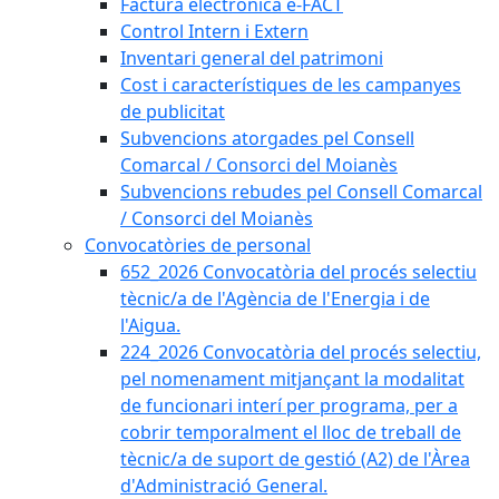
Factura electrònica e-FACT
Control Intern i Extern
Inventari general del patrimoni
Cost i característiques de les campanyes
de publicitat
Subvencions atorgades pel Consell
Comarcal / Consorci del Moianès
Subvencions rebudes pel Consell Comarcal
/ Consorci del Moianès
Convocatòries de personal
652_2026 Convocatòria del procés selectiu
tècnic/a de l'Agència de l'Energia i de
l'Aigua.
224_2026 Convocatòria del procés selectiu,
pel nomenament mitjançant la modalitat
de funcionari interí per programa, per a
cobrir temporalment el lloc de treball de
tècnic/a de suport de gestió (A2) de l'Àrea
d'Administració General.