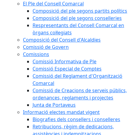
El Ple del Consell Comarcal
Composició del ple segons partits polítics
Composició del ple segons conselleries
Respresentants del Consell Comarcal en
òrgans col·legiats
Composició del Consell d'Alcaldies
Comissió de Govern
Comissions
Comissió Informativa de Ple
Comissió Especial de Comptes
Comissió del Reglament d'Organització
Comarcal
Comissió de Creacions de serveis públics,
ordenances, reglaments i projectes
Junta de Portaveus
Informació electes mandat vigent
Biografies dels consellers i conselleres
Retribucions, règim de dedicacions,
assistències i indemnitzacions