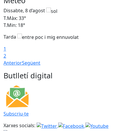
Meteo
Dissabte, 8 d’agost
D
T.Màx: 33°
T
T.Min: 18°
T
Tarda
1
2
Anterior
Següent
Butlletí digital
Subscriu-te
Xarxes socials: