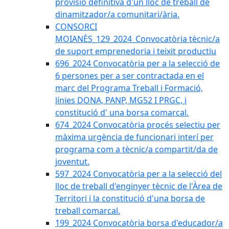
provisió definitiva d'un lloc de treball de
dinamitzador/a comunitari/ària.
CONSORCI
MOIANÈS_129_2024_Convocatòria tècnic/a
de suport emprenedoria i teixit productiu
696_2024 Convocatòria per a la selecció de
6 persones per a ser contractada en el
marc del Programa Treball i Formació,
línies DONA, PANP, MG52 I PRGC, i
constitució d' una borsa comarcal.
674_2024 Convocatòria procés selectiu per
màxima urgència de funcionari interí per
programa com a tècnic/a compartit/da de
joventut.
597_2024 Convocatòria per a la selecció del
lloc de treball d'enginyer tècnic de l'Àrea de
Territori i la constitució d'una borsa de
treball comarcal.
199_2024 Convocatòria borsa d'educador/a