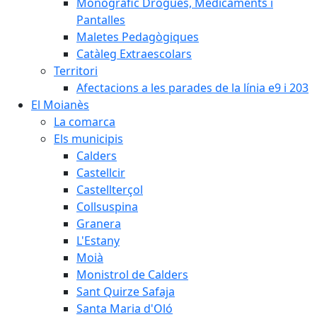
Monogràfic Drogues, Medicaments i
Pantalles
Maletes Pedagògiques
Catàleg Extraescolars
Territori
Afectacions a les parades de la línia e9 i 203
El Moianès
La comarca
Els municipis
Calders
Castellcir
Castellterçol
Collsuspina
Granera
L'Estany
Moià
Monistrol de Calders
Sant Quirze Safaja
Santa Maria d'Oló