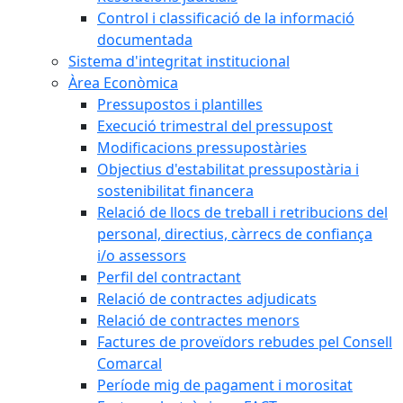
Control i classificació de la informació
documentada
Sistema d'integritat institucional
Àrea Econòmica
Pressupostos i plantilles
Execució trimestral del pressupost
Modificacions pressupostàries
Objectius d'estabilitat pressupostària i
sostenibilitat financera
Relació de llocs de treball i retribucions del
personal, directius, càrrecs de confiança
i/o assessors
Perfil del contractant
Relació de contractes adjudicats
Relació de contractes menors
Factures de proveïdors rebudes pel Consell
Comarcal
Període mig de pagament i morositat