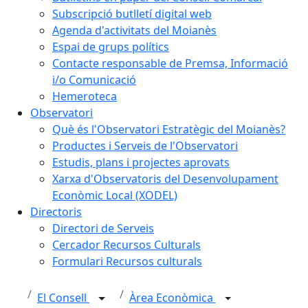
Subscripció butlletí digital web
Agenda d'activitats del Moianès
Espai de grups polítics
Contacte responsable de Premsa, Informació
i/o Comunicació
Hemeroteca
Observatori
Què és l'Observatori Estratègic del Moianès?
Productes i Serveis de l'Observatori
Estudis, plans i projectes aprovats
Xarxa d'Observatoris del Desenvolupament
Econòmic Local (XODEL)
Directoris
Directori de Serveis
Cercador Recursos Culturals
Formulari Recursos culturals
El Consell
Àrea Econòmica