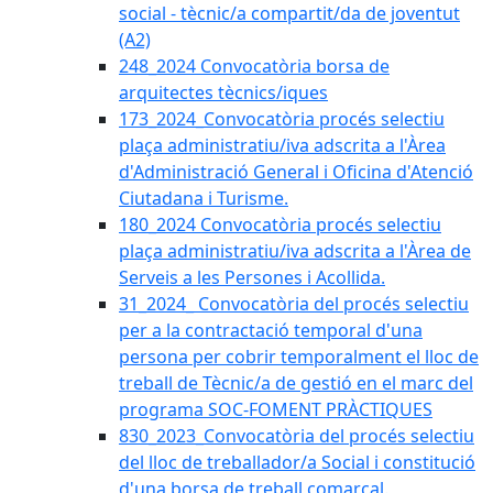
social - tècnic/a compartit/da de joventut
(A2)
248_2024 Convocatòria borsa de
arquitectes tècnics/iques
173_2024_Convocatòria procés selectiu
plaça administratiu/iva adscrita a l'Àrea
d'Administració General i Oficina d'Atenció
Ciutadana i Turisme.
180_2024 Convocatòria procés selectiu
plaça administratiu/iva adscrita a l'Àrea de
Serveis a les Persones i Acollida.
31_2024_ Convocatòria del procés selectiu
per a la contractació temporal d'una
persona per cobrir temporalment el lloc de
treball de Tècnic/a de gestió en el marc del
programa SOC-FOMENT PRÀCTIQUES
830_2023_Convocatòria del procés selectiu
del lloc de treballador/a Social i constitució
d'una borsa de treball comarcal.