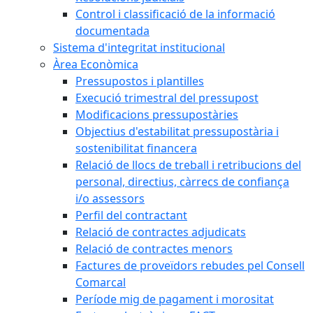
Control i classificació de la informació
documentada
Sistema d'integritat institucional
Àrea Econòmica
Pressupostos i plantilles
Execució trimestral del pressupost
Modificacions pressupostàries
Objectius d'estabilitat pressupostària i
sostenibilitat financera
Relació de llocs de treball i retribucions del
personal, directius, càrrecs de confiança
i/o assessors
Perfil del contractant
Relació de contractes adjudicats
Relació de contractes menors
Factures de proveïdors rebudes pel Consell
Comarcal
Període mig de pagament i morositat