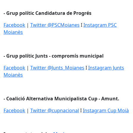
- Grup polític Candidatura de Progrés
Facebook
|
Twitter @PSCMoianes
I
Instagram PSC
Moianès
- Grup polític Junts - compromís municipal
Facebook
|
Twitter @Junts_Moianes
I
Instagram Junts
Moianès
- Coalició Alternativa Municipalista Cup - Amunt.
Facebook
|
Twitter @cupnacional
I
Instagram Cup Moià