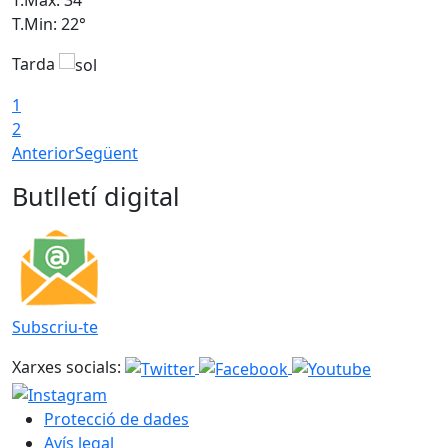
T.Min: 22°
T
Tarda
T
1
2
Anterior
Següent
Butlletí digital
Subscriu-te
Xarxes socials:
Protecció de dades
Avís legal