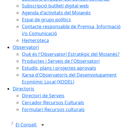
Subscripció butlletí digital web
Agenda d'activitats del Moianès
Espai de grups polítics
Contacte responsable de Premsa, Informació
i/o Comunicació
Hemeroteca
Observatori
Què és l'Observatori Estratègic del Moianès?
Productes i Serveis de l'Observatori
Estudis, plans i projectes aprovats
Xarxa d'Observatoris del Desenvolupament
Econòmic Local (XODEL)
Directoris
Directori de Serveis
Cercador Recursos Culturals
Formulari Recursos culturals
El Consell