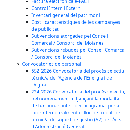
Factura electrònica e-FACT
Control Intern i Extern
Inventari general del patrimoni
Cost i característiques de les campanyes
de publicitat
Subvencions atorgades pel Consell
Comarcal / Consorci del Moianès
Subvencions rebudes pel Consell Comarcal
/ Consorci del Moianès
Convocatòries de personal
652_2026 Convocatòria del procés selectiu
tècnic/a de l'Agència de l'Energia i de
l'Aigua.
224_2026 Convocatòria del procés selectiu,
pel nomenament mitjançant la modalitat
de funcionari interí per programa, per a
cobrir temporalment el lloc de treball de
tècnic/a de suport de gestió (A2) de l'Àrea
d'Administració General.