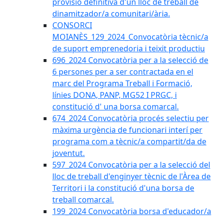
provisió definitiva d'un lloc de treball de
dinamitzador/a comunitari/ària.
CONSORCI
MOIANÈS_129_2024_Convocatòria tècnic/a
de suport emprenedoria i teixit productiu
696_2024 Convocatòria per a la selecció de
6 persones per a ser contractada en el
marc del Programa Treball i Formació,
línies DONA, PANP, MG52 I PRGC, i
constitució d' una borsa comarcal.
674_2024 Convocatòria procés selectiu per
màxima urgència de funcionari interí per
programa com a tècnic/a compartit/da de
joventut.
597_2024 Convocatòria per a la selecció del
lloc de treball d'enginyer tècnic de l'Àrea de
Territori i la constitució d'una borsa de
treball comarcal.
199_2024 Convocatòria borsa d'educador/a