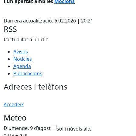
I un apartat amb les
Mocions
X
Darrera actualització: 6.02.2026 | 20:21
RSS
L'actualitat a un clic
Avisos
Notícies
Agenda
Publicacions
Adreces i telèfons
Accedeix
Meteo
Diumenge, 9 d’agost
D
T.Màx: 34°
T