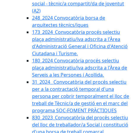
social - tècnic/a compartit/da de joventut
(A2)
248_2024 Convocatòria borsa de
arquitectes tècnics/iques
173_2024_Convocatòria procés selectiu
plaça administratiu/iva adscrita a l'Àrea
d'Administració General i Oficina d'Atenció
Ciutadana i Turisme.
180_2024 Convocatòria procés selectiu
plaça administratiu/iva adscrita a l'Àrea de
Serveis a les Persones i Acollida.
31_2024_ Convocatòria del procés selectiu
per a la contractació temporal d'una
persona per cobrir temporalment el lloc de
treball de Tècnic/a de gestió en el marc del
programa SOC-FOMENT PRÀCTIQUES
830_2023_Convocatòria del procés selectiu
del lloc de treballador/a Social i constitució
d'una borsa de treball comarcal.