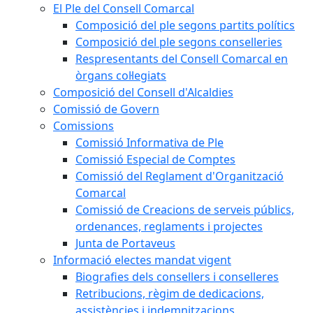
El Ple del Consell Comarcal
Composició del ple segons partits polítics
Composició del ple segons conselleries
Respresentants del Consell Comarcal en
òrgans col·legiats
Composició del Consell d'Alcaldies
Comissió de Govern
Comissions
Comissió Informativa de Ple
Comissió Especial de Comptes
Comissió del Reglament d'Organització
Comarcal
Comissió de Creacions de serveis públics,
ordenances, reglaments i projectes
Junta de Portaveus
Informació electes mandat vigent
Biografies dels consellers i conselleres
Retribucions, règim de dedicacions,
assistències i indemnitzacions