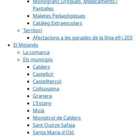
Monogràfic Drogues, Medicaments i
Pantalles
Maletes Pedagògiques
Catàleg Extraescolars
Territori
Afectacions a les parades de la línia e9 i 203
El Moianès
La comarca
Els municipis
Calders
Castellcir
Castellterçol
Collsuspina
Granera
L'Estany
Moià
Monistrol de Calders
Sant Quirze Safaja
Santa Maria d'Oló