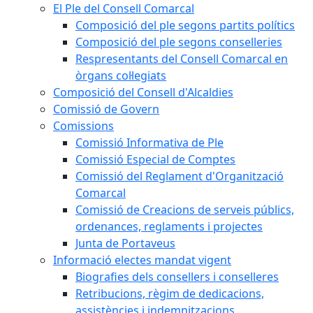
El Ple del Consell Comarcal
Composició del ple segons partits polítics
Composició del ple segons conselleries
Respresentants del Consell Comarcal en
òrgans col·legiats
Composició del Consell d'Alcaldies
Comissió de Govern
Comissions
Comissió Informativa de Ple
Comissió Especial de Comptes
Comissió del Reglament d'Organització
Comarcal
Comissió de Creacions de serveis públics,
ordenances, reglaments i projectes
Junta de Portaveus
Informació electes mandat vigent
Biografies dels consellers i conselleres
Retribucions, règim de dedicacions,
assistències i indemnitzacions