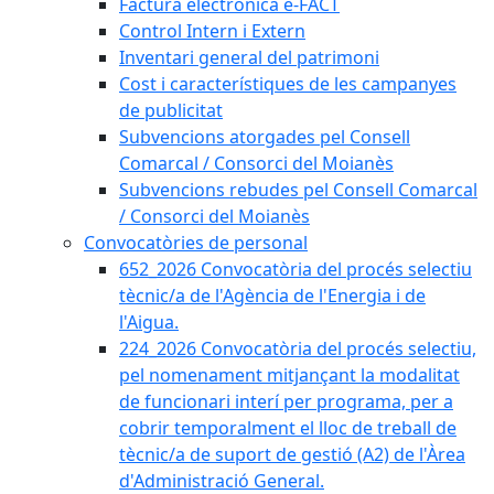
Factura electrònica e-FACT
Control Intern i Extern
Inventari general del patrimoni
Cost i característiques de les campanyes
de publicitat
Subvencions atorgades pel Consell
Comarcal / Consorci del Moianès
Subvencions rebudes pel Consell Comarcal
/ Consorci del Moianès
Convocatòries de personal
652_2026 Convocatòria del procés selectiu
tècnic/a de l'Agència de l'Energia i de
l'Aigua.
224_2026 Convocatòria del procés selectiu,
pel nomenament mitjançant la modalitat
de funcionari interí per programa, per a
cobrir temporalment el lloc de treball de
tècnic/a de suport de gestió (A2) de l'Àrea
d'Administració General.