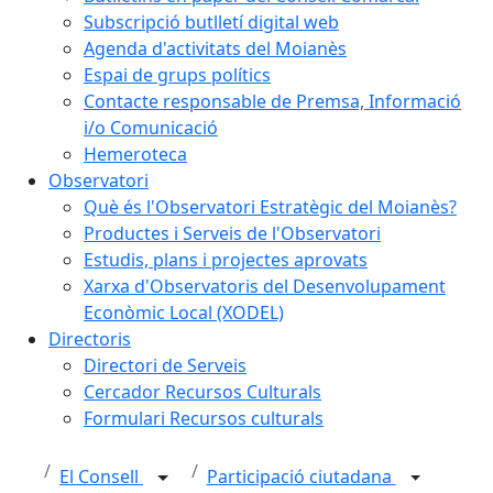
Subscripció butlletí digital web
Agenda d'activitats del Moianès
Espai de grups polítics
Contacte responsable de Premsa, Informació
i/o Comunicació
Hemeroteca
Observatori
Què és l'Observatori Estratègic del Moianès?
Productes i Serveis de l'Observatori
Estudis, plans i projectes aprovats
Xarxa d'Observatoris del Desenvolupament
Econòmic Local (XODEL)
Directoris
Directori de Serveis
Cercador Recursos Culturals
Formulari Recursos culturals
El Consell
Participació ciutadana