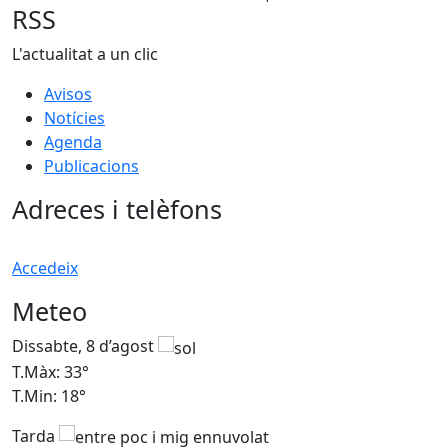
RSS
L'actualitat a un clic
Avisos
Notícies
Agenda
Publicacions
Adreces i telèfons
Accedeix
Meteo
Dissabte, 8 d’agost
D
T.Màx: 33°
T
T.Min: 18°
T
Tarda