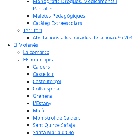
Monogràfic Drogues, Medicaments i
Pantalles
Maletes Pedagògiques
Catàleg Extraescolars
Territori
Afectacions a les parades de la línia e9 i 203
El Moianès
La comarca
Els municipis
Calders
Castellcir
Castellterçol
Collsuspina
Granera
L'Estany
Moià
Monistrol de Calders
Sant Quirze Safaja
Santa Maria d'Oló