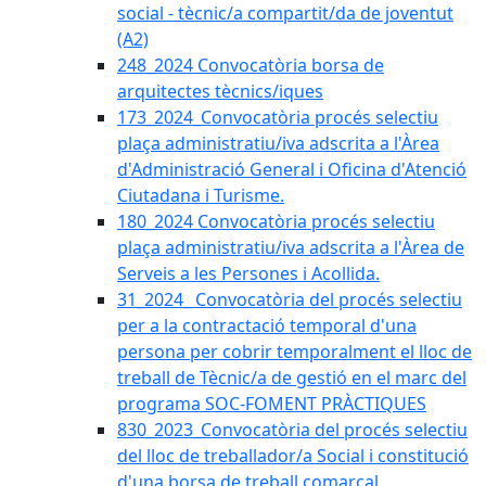
social - tècnic/a compartit/da de joventut
(A2)
248_2024 Convocatòria borsa de
arquitectes tècnics/iques
173_2024_Convocatòria procés selectiu
plaça administratiu/iva adscrita a l'Àrea
d'Administració General i Oficina d'Atenció
Ciutadana i Turisme.
180_2024 Convocatòria procés selectiu
plaça administratiu/iva adscrita a l'Àrea de
Serveis a les Persones i Acollida.
31_2024_ Convocatòria del procés selectiu
per a la contractació temporal d'una
persona per cobrir temporalment el lloc de
treball de Tècnic/a de gestió en el marc del
programa SOC-FOMENT PRÀCTIQUES
830_2023_Convocatòria del procés selectiu
del lloc de treballador/a Social i constitució
d'una borsa de treball comarcal.