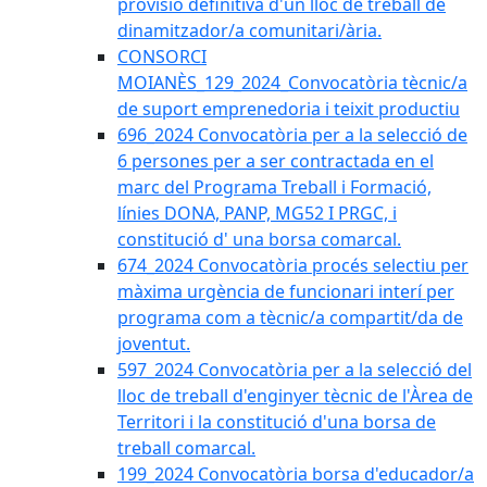
provisió definitiva d'un lloc de treball de
dinamitzador/a comunitari/ària.
CONSORCI
MOIANÈS_129_2024_Convocatòria tècnic/a
de suport emprenedoria i teixit productiu
696_2024 Convocatòria per a la selecció de
6 persones per a ser contractada en el
marc del Programa Treball i Formació,
línies DONA, PANP, MG52 I PRGC, i
constitució d' una borsa comarcal.
674_2024 Convocatòria procés selectiu per
màxima urgència de funcionari interí per
programa com a tècnic/a compartit/da de
joventut.
597_2024 Convocatòria per a la selecció del
lloc de treball d'enginyer tècnic de l'Àrea de
Territori i la constitució d'una borsa de
treball comarcal.
199_2024 Convocatòria borsa d'educador/a