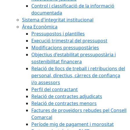
Control i classificació de la informació
documentada
Sistema d'integritat institucional
Àrea Econòmica
Pressupostos i plantilles
Execució trimestral del pressupost
Modificacions pressupostàries
Objectius d'estabilitat pressupostària i
sostenibilitat financera
Relació de llocs de treball i retribucions del
personal, directius, càrrecs de confiança
i/o assessors
Perfil del contractant
Relació de contractes adjudicats
Relació de contractes menors
Factures de proveïdors rebudes pel Consell
Comarcal
Període mig de pagament i morositat