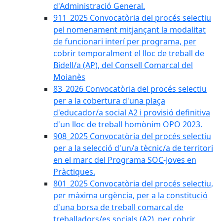
d'Administració General.
911_2025 Convocatòria del procés selectiu
pel nomenament mitjançant la modalitat
de funcionari interí per programa, per
cobrir temporalment el lloc de treball de
Bidell/a (AP), del Consell Comarcal del
Moianès
83_2026 Convocatòria del procés selectiu
per a la cobertura d'una plaça
d'educador/a social A2 i provisió definitiva
d'un lloc de treball homònim OPO 2023.
908_2025 Convocatòria del procés selectiu
per a la selecció d'un/a tècnic/a de territori
en el marc del Programa SOC-Joves en
Pràctiques.
801_2025 Convocatòria del procés selectiu,
per màxima urgència, per a la constitució
d'una borsa de treball comarcal de
treballadors/es socials (A2), per cobrir