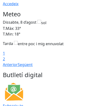
Accedeix
Meteo
Dissabte, 8 d’agost
D
T.Màx: 33°
T
T.Min: 18°
T
Tarda
1
2
Anterior
Següent
Butlletí digital
Subscriu-te