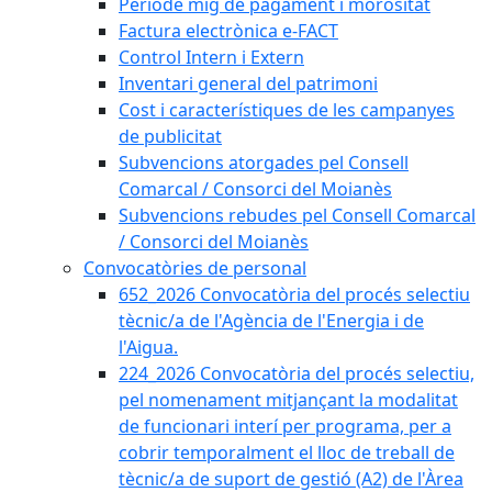
Període mig de pagament i morositat
Factura electrònica e-FACT
Control Intern i Extern
Inventari general del patrimoni
Cost i característiques de les campanyes
de publicitat
Subvencions atorgades pel Consell
Comarcal / Consorci del Moianès
Subvencions rebudes pel Consell Comarcal
/ Consorci del Moianès
Convocatòries de personal
652_2026 Convocatòria del procés selectiu
tècnic/a de l'Agència de l'Energia i de
l'Aigua.
224_2026 Convocatòria del procés selectiu,
pel nomenament mitjançant la modalitat
de funcionari interí per programa, per a
cobrir temporalment el lloc de treball de
tècnic/a de suport de gestió (A2) de l'Àrea