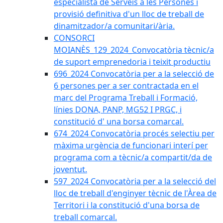
especialista de Serveis a les Persones i
provisió definitiva d'un lloc de treball de
dinamitzador/a comunitari/ària.
CONSORCI
MOIANÈS_129_2024_Convocatòria tècnic/a
de suport emprenedoria i teixit productiu
696_2024 Convocatòria per a la selecció de
6 persones per a ser contractada en el
marc del Programa Treball i Formació,
línies DONA, PANP, MG52 I PRGC, i
constitució d' una borsa comarcal.
674_2024 Convocatòria procés selectiu per
màxima urgència de funcionari interí per
programa com a tècnic/a compartit/da de
joventut.
597_2024 Convocatòria per a la selecció del
lloc de treball d'enginyer tècnic de l'Àrea de
Territori i la constitució d'una borsa de
treball comarcal.