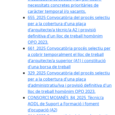
necessitats concretes prioritàries de
caràcter temporal i/o vacants.
655_2025 Convocatòria del procés selectiu
per a la cobertura d'una plaça
d'arquitecte/a tècnic/a A2 i provisió
definitiva d'un lloc de treball homònim
OPO 2023.
661_2025 Convocatòria procés selectiu per
a cobrir temporalment el lloc de treball
d'arquitecte/a superior (A1) i constitució
d'una borsa de treball
329_2025 Convocatòria del procés selectiu
per a la cobertura d'una plaça
d'administratiu/iva i provisió definitiva d'un
lloc de treball homònim OPO 2023.
CONSORCI MOIANÈS_84_2025_Tècnic/a
AODL de Suport a Formació i foment
d'ocupació (A2)