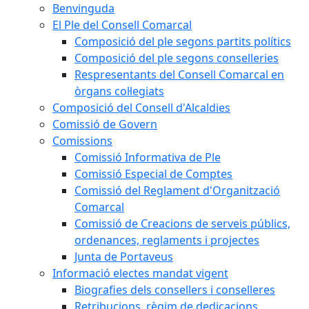
Benvinguda
El Ple del Consell Comarcal
Composició del ple segons partits polítics
Composició del ple segons conselleries
Respresentants del Consell Comarcal en
òrgans col·legiats
Composició del Consell d'Alcaldies
Comissió de Govern
Comissions
Comissió Informativa de Ple
Comissió Especial de Comptes
Comissió del Reglament d'Organització
Comarcal
Comissió de Creacions de serveis públics,
ordenances, reglaments i projectes
Junta de Portaveus
Informació electes mandat vigent
Biografies dels consellers i conselleres
Retribucions, règim de dedicacions,