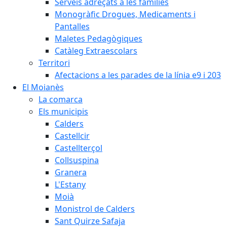
Serveis adreçats a les famílies
Monogràfic Drogues, Medicaments i
Pantalles
Maletes Pedagògiques
Catàleg Extraescolars
Territori
Afectacions a les parades de la línia e9 i 203
El Moianès
La comarca
Els municipis
Calders
Castellcir
Castellterçol
Collsuspina
Granera
L'Estany
Moià
Monistrol de Calders
Sant Quirze Safaja