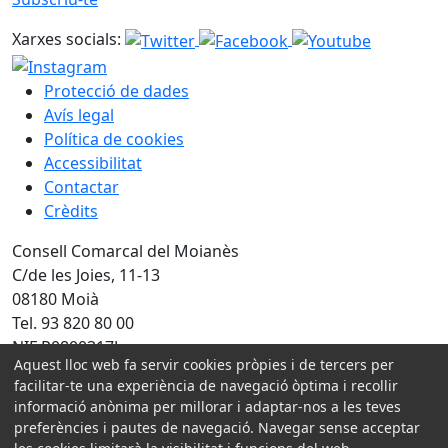
Xarxes socials:
Protecció de dades
Avís legal
Política de cookies
Accessibilitat
Contactar
Crèdits
Consell Comarcal del Moianès
C/de les Joies, 11-13
08180 Moià
Tel. 93 820 80 00
NIF P0800317J
Aquest lloc web fa servir cookies pròpies i de tercers per
facilitar-te una experiència de navegació òptima i recollir
Amb la col·laboració de:
informació anònima per millorar i adaptar-nos a les teves
preferències i pautes de navegació. Navegar sense acceptar