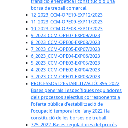
transició energètica i constitució d'una
borsa de treball comarcal.
12_2023_CCM-OPE10-EXP12/2023
11_2023_CCM-OPE09-EXP11/2023
10_2023_CCM-OPE08-EXP10/2023
9_2023_CCM-OPE07-EXP09/2023
8_2023_CCM-OPE06-EXP08/2023
7_2023_CCM-OPE05-EXP07/2023
6_2023_CCM-OPE04-EXP06/2023
5_2023_CCM-OPE03-EXP05/2023
4_2023_CCM-OPE02-EXP04/2023
3_2023_CCM-OPE01-EXP03/2023
PROCESSOS D'ESTABILITZACIÓ: 895_2022
Bases generals i específiques reguladores
dels processos selectius corresponents a
l'oferta pública d'estabilització de
l'ocupació temporal de l'any 2022 i la
constitució de les borses de treball.
725_2022_Bases reguladores del procés