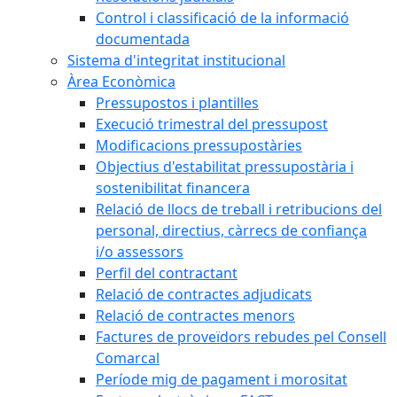
Control i classificació de la informació
documentada
Sistema d'integritat institucional
Àrea Econòmica
Pressupostos i plantilles
Execució trimestral del pressupost
Modificacions pressupostàries
Objectius d'estabilitat pressupostària i
sostenibilitat financera
Relació de llocs de treball i retribucions del
personal, directius, càrrecs de confiança
i/o assessors
Perfil del contractant
Relació de contractes adjudicats
Relació de contractes menors
Factures de proveïdors rebudes pel Consell
Comarcal
Període mig de pagament i morositat