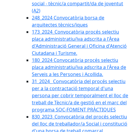
social - tècnic/a compartit/da de joventut
(A2)
248_2024 Convocatòria borsa de
arquitectes tècnics/iques
173_2024_Convocatòria procés selectiu
plaça administratiu/iva adscrita a l'Àrea
d'Administració General i Oficina d'Atenció
Ciutadana i Turisme.
180_2024 Convocatòria procés selectiu
plaça administratiu/iva adscrita a l'Àrea de
Serveis a les Persones i Acollida.
31_2024_ Convocatòria del procés selectiu
per a la contractació temporal d'una
persona per cobrir temporalment el lloc de
treball de Tècnic/a de gestió en el marc del
programa SOC-FOMENT PRÀCTIQUES
830_2023_Convocatòria del procés selectiu
del lloc de treballador/a Social i constitució
d'una borsa de treball comarcal.