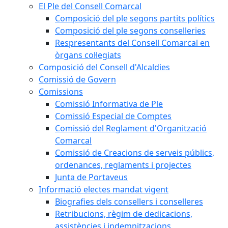
El Ple del Consell Comarcal
Composició del ple segons partits polítics
Composició del ple segons conselleries
Respresentants del Consell Comarcal en
òrgans col·legiats
Composició del Consell d'Alcaldies
Comissió de Govern
Comissions
Comissió Informativa de Ple
Comissió Especial de Comptes
Comissió del Reglament d'Organització
Comarcal
Comissió de Creacions de serveis públics,
ordenances, reglaments i projectes
Junta de Portaveus
Informació electes mandat vigent
Biografies dels consellers i conselleres
Retribucions, règim de dedicacions,
assistències i indemnitzacions