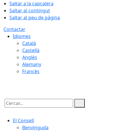
Saltar a la capçalera
Saltar al contingut
Saltar al peu de pàgina
Contactar
Idiomes
Català
Castellà
Anglès
Alemany
Francès
09.08.2026 | 07:01
Cercar:
El Consell
Benvinguda