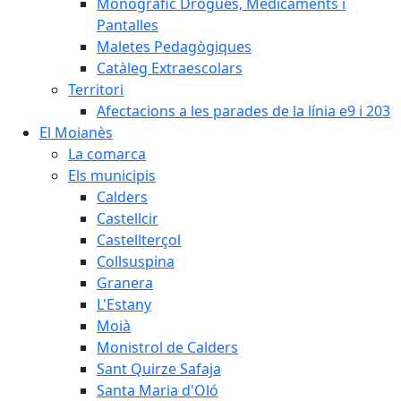
Monogràfic Drogues, Medicaments i
Pantalles
Maletes Pedagògiques
Catàleg Extraescolars
Territori
Afectacions a les parades de la línia e9 i 203
El Moianès
La comarca
Els municipis
Calders
Castellcir
Castellterçol
Collsuspina
Granera
L'Estany
Moià
Monistrol de Calders
Sant Quirze Safaja
Santa Maria d'Oló