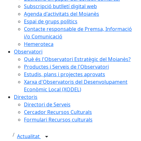
Subscripció butlletí digital web
Agenda d'activitats del Moianès
Espai de grups polítics
Contacte responsable de Premsa, Informació
i/o Comunicació
Hemeroteca
Observatori
Què és l'Observatori Estratègic del Moianès?
Productes i Serveis de l'Observatori
Estudis, plans i projectes aprovats
Xarxa d'Observatoris del Desenvolupament
Econòmic Local (XODEL)
Directoris
Directori de Serveis
Cercador Recursos Culturals
Formulari Recursos culturals
Actualitat