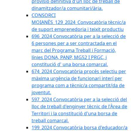
provisió definitiva d'un lloc de treball de
dinamitzador/a comunitari/ària.
CONSORCI
MOIANÈS_129_2024_Convocatòria tècnic/a
de suport emprenedoria i teixit productiu
696_2024 Convocatòria per a la selecció de
6 persones per a ser contractada en el
marc del Programa Treball i Formació,
línies DONA, PANP, MG52 I PRGC, i
constitució d' una borsa comarcal.
674_2024 Convocatòria procés selectiu per
màxima urgència de funcionari interí per
programa com a tècnic/a compartit/da de
joventut.
597_2024 Convocatòria per a la selecció del
lloc de treball d'enginyer tècnic de l'Àrea de
Territori i la constitució d'una borsa de
treball comarcal.
199_2024 Convocatòria borsa d'educador/a