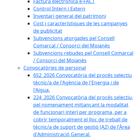
Factura electrònica e-FACT
Control Intern i Extern
Inventari general del patrimoni
Cost i característiques de les campanyes
de publicitat
Subvencions atorgades pel Consell
Comarcal / Consorci del Moianès
Subvencions rebudes pel Consell Comarcal
/ Consorci del Moianès
Convocatòries de personal
652_2026 Convocatòria del procés selectiu
tècnic/a de l'Agència de l'Energia i de
l'Aigua.
224_2026 Convocatòria del procés selectiu,
pel nomenament mitjançant la modalitat
de funcionari interí per programa, per a
cobrir temporalment el lloc de treball de
tècnic/a de suport de gestió (A2) de l'Àrea
d'Administració General.