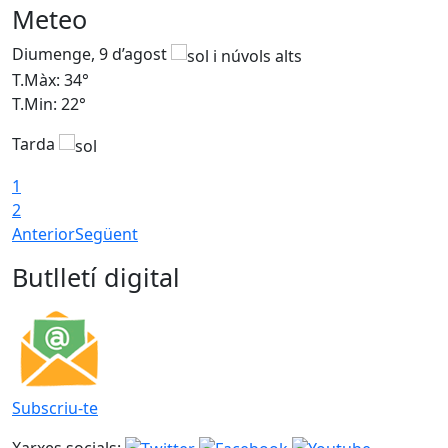
Meteo
Diumenge, 9 d’agost
D
T.Màx: 34°
T
T.Min: 22°
T
Tarda
T
1
2
Anterior
Següent
Butlletí digital
Subscriu-te
Xarxes socials: