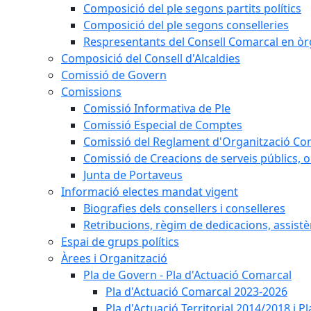
Composició del ple segons partits polítics
Composició del ple segons conselleries
Respresentants del Consell Comarcal en òrg
Composició del Consell d'Alcaldies
Comissió de Govern
Comissions
Comissió Informativa de Ple
Comissió Especial de Comptes
Comissió del Reglament d'Organització Co
Comissió de Creacions de serveis públics, 
Junta de Portaveus
Informació electes mandat vigent
Biografies dels consellers i conselleres
Retribucions, règim de dedicacions, assistè
Espai de grups polítics
Àrees i Organització
Pla de Govern - Pla d'Actuació Comarcal
Pla d'Actuació Comarcal 2023-2026
Pla d'Actuació Territorial 2014/2018 i 