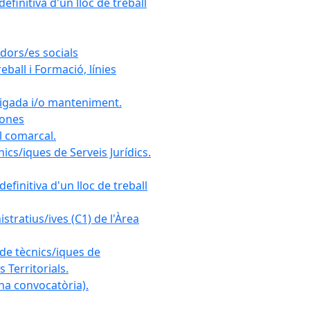
finitiva d'un lloc de treball
dors/es socials
ball i Formació, línies
rigada i/o manteniment.
sones
l comarcal.
cs/iques de Serveis Jurídics.
efinitiva d'un lloc de treball
tratius/ives (C1) de l'Àrea
 de tècnics/iques de
 Territorials.
a convocatòria).