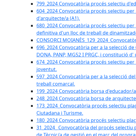
799_2024 Convocatòria procés selectiu d'edu
604_2024 Convocatòria procés selectiu per a l
d'arquitecte/a (A1).
680_2024 Convocatòria procés selectiu per a
definitiva d'un lloc de treball de dinamitza
CONSORCI MOIANÈS_129_2024_Convocatòria t
696_2024 Convocatòria per a la selecció de 
DONA, PANP, MG52 I PRGC, i constitució d'
674_2024 Convocatòria procés selectiu per
joventut.
597_2024 Convocatòria per a la selecció del l
treball comarcal.
199_2024 Convocatòria borsa d'educador/a s
248_2024 Convocatòria borsa de arquitecte
173_2024_Convocatòria procés selectiu plaça
Ciutadana i Turisme.
180_2024 Convocatòria procés selectiu plaça 
31_2024_ Convocatòria del procés selectiu p
de Tècnic/a de gestió en el marc del pr