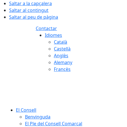
Saltar a la capçalera
Saltar al contingut
Saltar al peu de pàgina
Contactar
Idiomes
Català
Castellà
Anglès
Alemany
Francès
07.08.2026 | 10:28
El Consell
Benvinguda
El Ple del Consell Comarcal