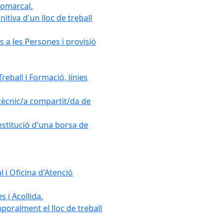
comarcal.
itiva d'un lloc de treball
 a les Persones i provisió
eball i Formació, línies
tècnic/a compartit/da de
onstitució d'una borsa de
 i Oficina d'Atenció
 i Acollida.
poralment el lloc de treball