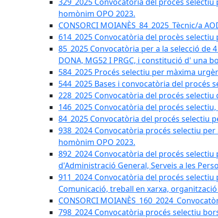
329_2025 Convocatòria del procés selectiu pe
homònim OPO 2023.
CONSORCI MOIANÈS_84_2025_Tècnic/a AODL 
614_2025 Convocatòria del procès selectiu p
85_2025 Convocatòria per a la selecció de 4
DONA, MG52 I PRGC, i constitució d' una b
584_2025 Procés selectiu per màxima urgèn
544_2025 Bases i convocatòria del procés se
228_2025 Convocatòria del procés selectiu d
146_2025 Convocatòria del procés selectiu, 
84_2025 Convocatòria del procés selectiu pe
938_2024 Convocatòria procés selectiu per a 
homònim OPO 2023.
892_2024 Convocatòria del procés selectiu p
d'Administració General, Serveis a les Perso
911_2024 Convocatòria del procés selectiu pe
Comunicació, treball en xarxa, organització
CONSORCI MOIANÈS_160_2024_Convocatòria t
798_2024 Convocatòria procés selectiu bors