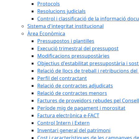
Protocols
Resolucions judicials
Control i classificació de la informació do
Sistema d'integritat institucional
Àrea Econòmica
Pressupostos i plantilles
Execució trimestral del pressupost
Modificacions pressupostàries
Objectius d'estabilitat pressupostària i sost
Relació de llocs de treball i retribucions de
Perfil del contractant
Relació de contractes adjudicats
Relació de contractes menors
Factures de proveïdors rebudes pel Consel
Període mig de pagament i morositat
Factura electrònica e-FACT
Control Intern i Extern
Inventari general del patrimoni
Cost i característiques de les campanyes de