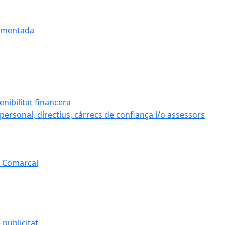
cumentada
enibilitat financera
l personal, directius, càrrecs de confiança i/o assessors
l Comarcal
 publicitat