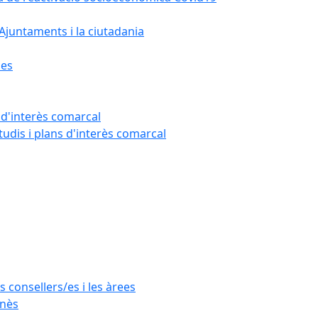
Ajuntaments i la ciutadania
nes
 d'interès comarcal
tudis i plans d'interès comarcal
s consellers/es i les àrees
anès