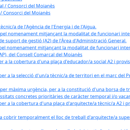
l / Consorci del Moianès
/ Consorci del Moianès
cnic/a de l'Agència de l'Energia i de l'Aigua.
 pel nomenament mitjançant la modalitat de funcionari inte
de suport de gestió (A2) de l'Àrea d'Administració General.
pel nomenament mitjançant la modalitat de funcionari inter
 (AP), del Consell Comarcal del Moianès
 a la cobertura d'una plaça d'educador/a social A2 i provisi
er a la selecció d'un/a tècnic/a de territori en el marc de
 per màxima urgència, per a la constitució d'una borsa de t
essitats concretes prioritàries de caràcter temporal i/o vaca
r a la cobertura d'una plaça d'arquitecte/a tècnic/a A2 i pro
 cobrir temporalment el lloc de treball d'arquitecte/a super