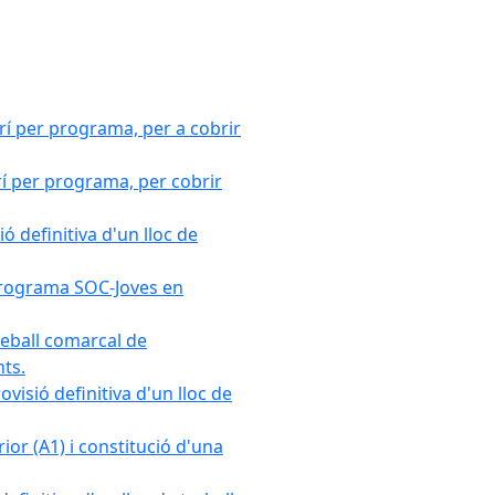
rí per programa, per a cobrir
í per programa, per cobrir
ó definitiva d'un lloc de
l Programa SOC-Joves en
reball comarcal de
nts.
visió definitiva d'un lloc de
ior (A1) i constitució d'una