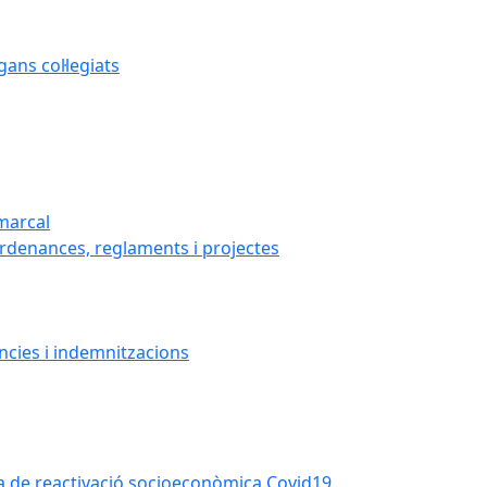
ans col·legiats
marcal
ordenances, reglaments i projectes
ncies i indemnitzacions
Pla de reactivació socioeconòmica Covid19