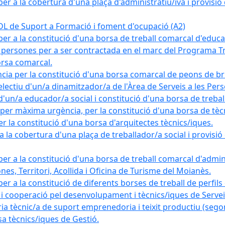
r a la cobertura d'una plaça d'administratiu/iva i provisió de
de Suport a Formació i foment d'ocupació (A2)
er a la constitució d'una borsa de treball comarcal d'educa
 persones per a ser contractada en el marc del Programa Tre
orsa comarcal.
cia per la constitució d'una borsa comarcal de peons de b
lectiu d'un/a dinamitzador/a de l'Àrea de Serveis a les Per
'un/a educador/a social i constitució d'una borsa de trebal
per màxima urgència, per la constitució d'una borsa de tècni
r la constitució d'una borsa d'arquitectes tècnics/iques.
la cobertura d'una plaça de treballador/a social i provisió d
er a la constitució d'una borsa de treball comarcal d'adminis
nes, Territori, Acollida i Oficina de Turisme del Moianès.
r a la constitució de diferents borses de treball de perfils
 i cooperació pel desenvolupament i tècnics/iques de Serveis
ècnic/a de suport emprenedoria i teixit productiu (segon
a tècnics/iques de Gestió.