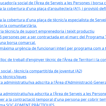
cador/a social de l'Àrea de Serveis a les Persones i borsa 
a cobertura d'una plaça d'arquitecte/a (A1), i provisió defin
 la cobertura d'una plaça de tècnic/a especialista de Serveis
dor/a comunitari/ària.
ècnic/a de suport emprenedoria i teixit productiu
6 persones per a ser contractada en el marc del Programa Tr
 una borsa comarcal.
 màxima urgència de funcionari interí per programa com a 
loc de treball d'enginyer tècnic de l'Àrea de Territori i la c
ocial - tècnic/a compartit/da de joventut (A2)
s tècnics/iques
 administratiu/iva adscrita a l'Àrea d'Administració General
administratiu/iva adscrita a l'Àrea de Serveis a les Persones
er a la contractació temporal d'una persona per cobrir tem
ograma SOC-FOMENT PRÀCTIQUES