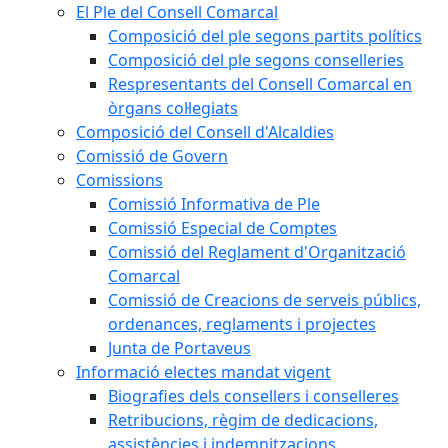
El Ple del Consell Comarcal
Composició del ple segons partits polítics
Composició del ple segons conselleries
Respresentants del Consell Comarcal en
òrgans col·legiats
Composició del Consell d'Alcaldies
Comissió de Govern
Comissions
Comissió Informativa de Ple
Comissió Especial de Comptes
Comissió del Reglament d'Organització
Comarcal
Comissió de Creacions de serveis públics,
ordenances, reglaments i projectes
Junta de Portaveus
Informació electes mandat vigent
Biografies dels consellers i conselleres
Retribucions, règim de dedicacions,
assistències i indemnitzacions