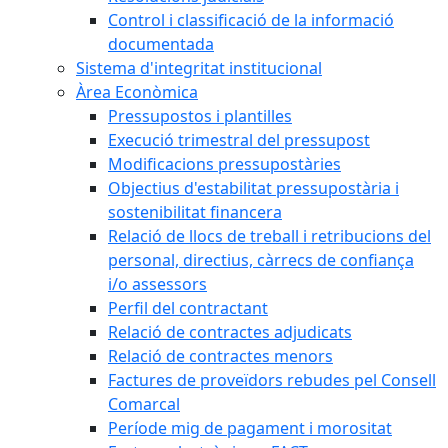
Control i classificació de la informació
documentada
Sistema d'integritat institucional
Àrea Econòmica
Pressupostos i plantilles
Execució trimestral del pressupost
Modificacions pressupostàries
Objectius d'estabilitat pressupostària i
sostenibilitat financera
Relació de llocs de treball i retribucions del
personal, directius, càrrecs de confiança
i/o assessors
Perfil del contractant
Relació de contractes adjudicats
Relació de contractes menors
Factures de proveïdors rebudes pel Consell
Comarcal
Període mig de pagament i morositat