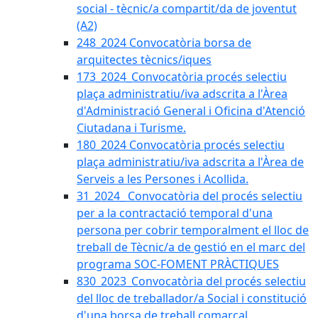
social - tècnic/a compartit/da de joventut
(A2)
248_2024 Convocatòria borsa de
arquitectes tècnics/iques
173_2024_Convocatòria procés selectiu
plaça administratiu/iva adscrita a l'Àrea
d'Administració General i Oficina d'Atenció
Ciutadana i Turisme.
180_2024 Convocatòria procés selectiu
plaça administratiu/iva adscrita a l'Àrea de
Serveis a les Persones i Acollida.
31_2024_ Convocatòria del procés selectiu
per a la contractació temporal d'una
persona per cobrir temporalment el lloc de
treball de Tècnic/a de gestió en el marc del
programa SOC-FOMENT PRÀCTIQUES
830_2023_Convocatòria del procés selectiu
del lloc de treballador/a Social i constitució
d'una borsa de treball comarcal.