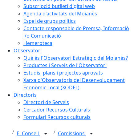
Subscripció butlletí digital web
Agenda d'activitats del Moianès
Espai de grups polítics
Contacte responsable de Premsa, Informació
i/o Comunicació
Hemeroteca
Observatori
Què és l'Observatori Estratègic del Moianès?
Productes i Serveis de l'Observatori
Estudis, plans i projectes aprovats
Xarxa d'Observatoris del Desenvolupament
Econòmic Local (XODEL)
Directoris
Directori de Serveis
Cercador Recursos Culturals
Formulari Recursos culturals
El Consell
Comissions