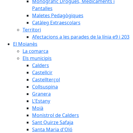
Monogràfic Drogues, Medicaments i
Pantalles
Maletes Pedagògiques
Catàleg Extraescolars
Territori
Afectacions a les parades de la línia e9 i 203
El Moianès
La comarca
Els municipis
Calders
Castellcir
Castellterçol
Collsuspina
Granera
L'Estany
Moià
Monistrol de Calders
Sant Quirze Safaja
Santa Maria d'Oló