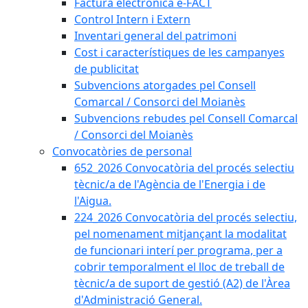
Factura electrònica e-FACT
Control Intern i Extern
Inventari general del patrimoni
Cost i característiques de les campanyes
de publicitat
Subvencions atorgades pel Consell
Comarcal / Consorci del Moianès
Subvencions rebudes pel Consell Comarcal
/ Consorci del Moianès
Convocatòries de personal
652_2026 Convocatòria del procés selectiu
tècnic/a de l'Agència de l'Energia i de
l'Aigua.
224_2026 Convocatòria del procés selectiu,
pel nomenament mitjançant la modalitat
de funcionari interí per programa, per a
cobrir temporalment el lloc de treball de
tècnic/a de suport de gestió (A2) de l'Àrea
d'Administració General.