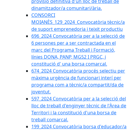
provisió definitiva d'un lloc de treball de
dinamitzador/a comunitari/ària.
CONSORCI
MOIANÈS_129_2024_Convocatòria tècnic/a
de suport emprenedoria i teixit productiu
696_2024 Convocatòria per a la selecció de
6 persones per a ser contractada en el
marc del Programa Treball i Formació,
línies DONA, PANP, MG52 I PRGC, i
constitució d' una borsa comarcal.
674_2024 Convocatòria procés selectiu per
màxima urgència de funcionari interí per
programa com a tècnic/a compartit/da de
joventut.
597_2024 Convocatòria per a la selecció del
lloc de treball d'enginyer tècnic de l'Àrea de
Territori i la constitució d'una borsa de
treball comarcal.
199_2024 Convocatòria borsa d'educador/a