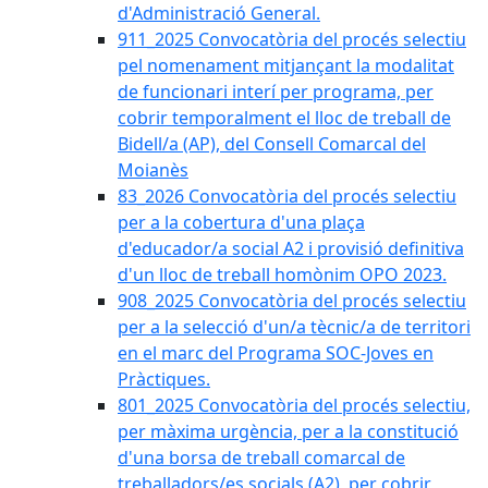
d'Administració General.
911_2025 Convocatòria del procés selectiu
pel nomenament mitjançant la modalitat
de funcionari interí per programa, per
cobrir temporalment el lloc de treball de
Bidell/a (AP), del Consell Comarcal del
Moianès
83_2026 Convocatòria del procés selectiu
per a la cobertura d'una plaça
d'educador/a social A2 i provisió definitiva
d'un lloc de treball homònim OPO 2023.
908_2025 Convocatòria del procés selectiu
per a la selecció d'un/a tècnic/a de territori
en el marc del Programa SOC-Joves en
Pràctiques.
801_2025 Convocatòria del procés selectiu,
per màxima urgència, per a la constitució
d'una borsa de treball comarcal de
treballadors/es socials (A2), per cobrir