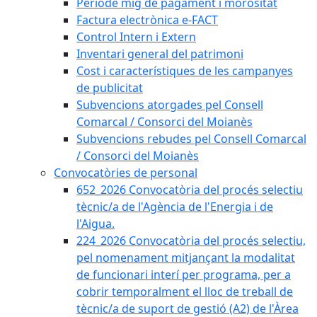
Període mig de pagament i morositat
Factura electrònica e-FACT
Control Intern i Extern
Inventari general del patrimoni
Cost i característiques de les campanyes
de publicitat
Subvencions atorgades pel Consell
Comarcal / Consorci del Moianès
Subvencions rebudes pel Consell Comarcal
/ Consorci del Moianès
Convocatòries de personal
652_2026 Convocatòria del procés selectiu
tècnic/a de l'Agència de l'Energia i de
l'Aigua.
224_2026 Convocatòria del procés selectiu,
pel nomenament mitjançant la modalitat
de funcionari interí per programa, per a
cobrir temporalment el lloc de treball de
tècnic/a de suport de gestió (A2) de l'Àrea