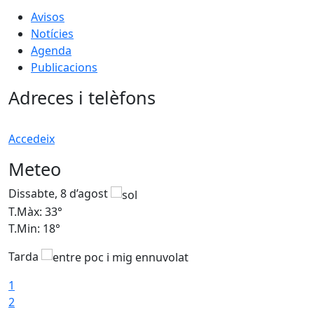
Avisos
Notícies
Agenda
Publicacions
Adreces i telèfons
Accedeix
Meteo
Dissabte, 8 d’agost
D
T.Màx: 33°
T
T.Min: 18°
T
Tarda
1
2