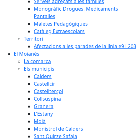
Serveis adreçats a les famílies
Monogràfic Drogues, Medicaments i
Pantalles
Maletes Pedagògiques
Catàleg Extraescolars
Territori
Afectacions a les parades de la línia e9 i 203
El Moianès
La comarca
Els municipis
Calders
Castellcir
Castellterçol
Collsuspina
Granera
L'Estany
Moià
Monistrol de Calders
Sant Quirze Safaja