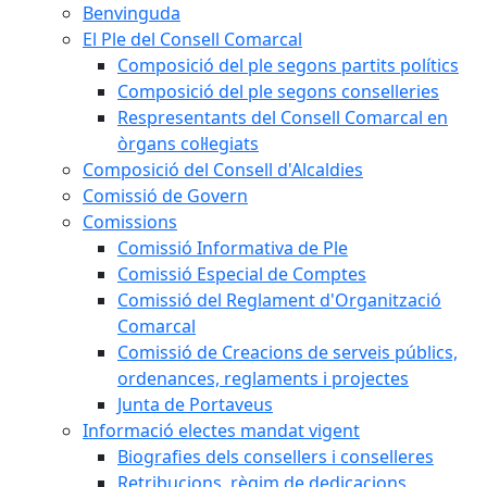
Benvinguda
El Ple del Consell Comarcal
Composició del ple segons partits polítics
Composició del ple segons conselleries
Respresentants del Consell Comarcal en
òrgans col·legiats
Composició del Consell d'Alcaldies
Comissió de Govern
Comissions
Comissió Informativa de Ple
Comissió Especial de Comptes
Comissió del Reglament d'Organització
Comarcal
Comissió de Creacions de serveis públics,
ordenances, reglaments i projectes
Junta de Portaveus
Informació electes mandat vigent
Biografies dels consellers i conselleres
Retribucions, règim de dedicacions,