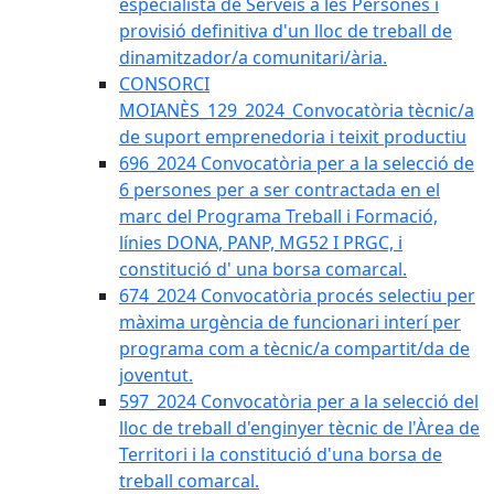
especialista de Serveis a les Persones i
provisió definitiva d'un lloc de treball de
dinamitzador/a comunitari/ària.
CONSORCI
MOIANÈS_129_2024_Convocatòria tècnic/a
de suport emprenedoria i teixit productiu
696_2024 Convocatòria per a la selecció de
6 persones per a ser contractada en el
marc del Programa Treball i Formació,
línies DONA, PANP, MG52 I PRGC, i
constitució d' una borsa comarcal.
674_2024 Convocatòria procés selectiu per
màxima urgència de funcionari interí per
programa com a tècnic/a compartit/da de
joventut.
597_2024 Convocatòria per a la selecció del
lloc de treball d'enginyer tècnic de l'Àrea de
Territori i la constitució d'una borsa de
treball comarcal.