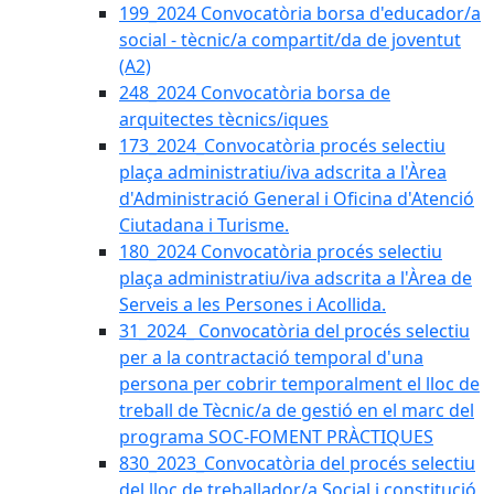
199_2024 Convocatòria borsa d'educador/a
social - tècnic/a compartit/da de joventut
(A2)
248_2024 Convocatòria borsa de
arquitectes tècnics/iques
173_2024_Convocatòria procés selectiu
plaça administratiu/iva adscrita a l'Àrea
d'Administració General i Oficina d'Atenció
Ciutadana i Turisme.
180_2024 Convocatòria procés selectiu
plaça administratiu/iva adscrita a l'Àrea de
Serveis a les Persones i Acollida.
31_2024_ Convocatòria del procés selectiu
per a la contractació temporal d'una
persona per cobrir temporalment el lloc de
treball de Tècnic/a de gestió en el marc del
programa SOC-FOMENT PRÀCTIQUES
830_2023_Convocatòria del procés selectiu
del lloc de treballador/a Social i constitució