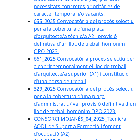
necessitats concretes prioritàries de
caràcter temporal i/o vacants.
655_2025 Convocatòria del procés selectiu
per a la cobertura d'una plaça
d'arquitecte/a tècnic/a A2 i provisió
definitiva d'un lloc de treball homònim
OPO 2023.
661_2025 Convocatòria procés selectiu per
a cobrir temporalment el lloc de treball
d'arquitecte/a superior (A1) i constitució
d'una borsa de treball
329_2025 Convocatòria del procés selectiu
per a la cobertura d'una plaça
d'administratiu/iva i provisió definitiva d'un
lloc de treball homònim OPO 2023.
CONSORCI MOIANÈS_84_2025_Tècnic/a
AODL de Suport a Formació i foment
d'ocupació (A2)