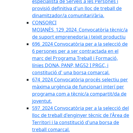
especialista de Serveis a les Persones i
provisió definitiva d'un lloc de treball de
dinamitzador/a comunitari/ària.
CONSORCI
MOIANÈS_129_2024_Convocatòria tècnic/a
de suport emprenedoria i teixit productiu
696_2024 Convocatòria per a la selecció de
6 persones per a ser contractada en el
marc del Programa Treball i Formació,
línies DONA, PANP, MG52 I PRGC, i
constitució d' una borsa comarcal.
674_2024 Convocatòria procés selectiu per
màxima urgència de funcionari interí per
programa com a tècnic/a compartit/da de
joventut.
597_2024 Convocatòria per a la selecció del
lloc de treball d'enginyer tècnic de l'Àrea de
Territori i la constitució d'una borsa de
treball comarcal.