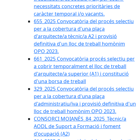
necessitats concretes prioritàries de
caràcter temporal i/o vacants.
655_2025 Convocatòria del procés selectiu
per a la cobertura d'una plaça
d'arquitecte/a tècnic/a A2 i provisió
definitiva d'un lloc de treball homònim
OPO 2023.
661_2025 Convocatòria procés selectiu per
a cobrir temporalment el lloc de treball
d'arquitecte/a superior (A1) i constitució
d'una borsa de treball
329_2025 Convocatòria del procés selectiu
per a la cobertura d'una plaça
d'administratiu/iva i provisió definitiva d'un
lloc de treball homònim OPO 2023.
CONSORCI MOIANÈS_84_2025_Tècnic/a
AODL de Suport a Formació i foment
d'ocupació (A2)