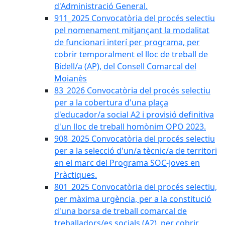
d'Administració General.
911_2025 Convocatòria del procés selectiu
pel nomenament mitjançant la modalitat
de funcionari interí per programa, per
cobrir temporalment el lloc de treball de
Bidell/a (AP), del Consell Comarcal del
Moianès
83_2026 Convocatòria del procés selectiu
per a la cobertura d'una plaça
d'educador/a social A2 i provisió definitiva
d'un lloc de treball homònim OPO 2023.
908_2025 Convocatòria del procés selectiu
per a la selecció d'un/a tècnic/a de territori
en el marc del Programa SOC-Joves en
Pràctiques.
801_2025 Convocatòria del procés selectiu,
per màxima urgència, per a la constitució
d'una borsa de treball comarcal de
treballadors/es socials (A2), per cobrir