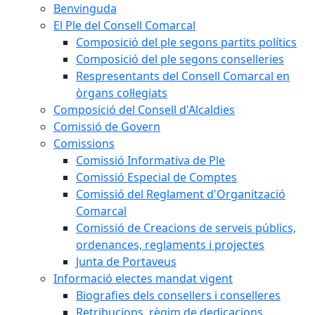
Benvinguda
El Ple del Consell Comarcal
Composició del ple segons partits polítics
Composició del ple segons conselleries
Respresentants del Consell Comarcal en
òrgans col·legiats
Composició del Consell d'Alcaldies
Comissió de Govern
Comissions
Comissió Informativa de Ple
Comissió Especial de Comptes
Comissió del Reglament d'Organització
Comarcal
Comissió de Creacions de serveis públics,
ordenances, reglaments i projectes
Junta de Portaveus
Informació electes mandat vigent
Biografies dels consellers i conselleres
Retribucions, règim de dedicacions,