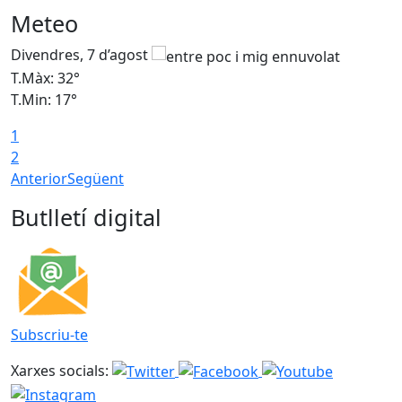
Meteo
Divendres, 7 d’agost
D
T.Màx: 32°
T
T.Min: 17°
T
1
T
2
Anterior
Següent
Butlletí digital
Subscriu-te
Xarxes socials: