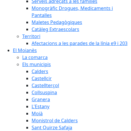
Serveis adreçats a les famílies
Monogràfic Drogues, Medicaments i
Pantalles
Maletes Pedagògiques
Catàleg Extraescolars
Territori
Afectacions a les parades de la línia e9 i 203
El Moianès
La comarca
Els municipis
Calders
Castellcir
Castellterçol
Collsuspina
Granera
L'Estany
Moià
Monistrol de Calders
Sant Quirze Safaja