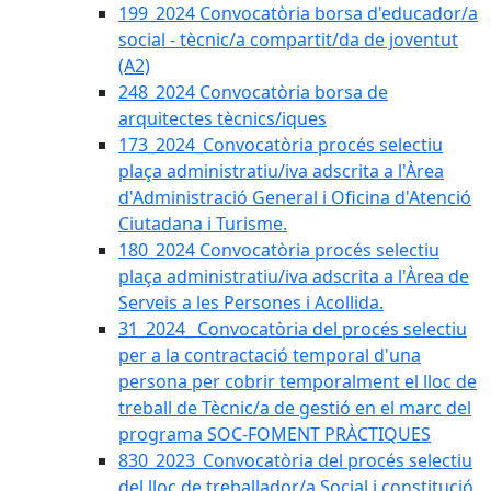
199_2024 Convocatòria borsa d'educador/a
social - tècnic/a compartit/da de joventut
(A2)
248_2024 Convocatòria borsa de
arquitectes tècnics/iques
173_2024_Convocatòria procés selectiu
plaça administratiu/iva adscrita a l'Àrea
d'Administració General i Oficina d'Atenció
Ciutadana i Turisme.
180_2024 Convocatòria procés selectiu
plaça administratiu/iva adscrita a l'Àrea de
Serveis a les Persones i Acollida.
31_2024_ Convocatòria del procés selectiu
per a la contractació temporal d'una
persona per cobrir temporalment el lloc de
treball de Tècnic/a de gestió en el marc del
programa SOC-FOMENT PRÀCTIQUES
830_2023_Convocatòria del procés selectiu
del lloc de treballador/a Social i constitució