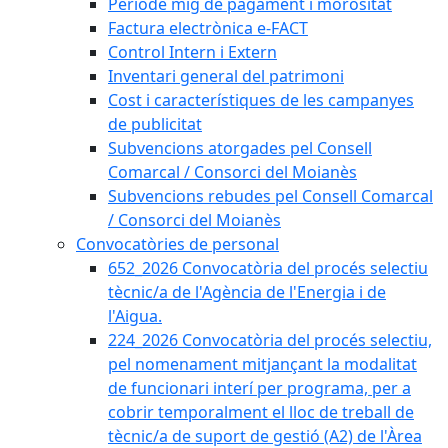
Període mig de pagament i morositat
Factura electrònica e-FACT
Control Intern i Extern
Inventari general del patrimoni
Cost i característiques de les campanyes
de publicitat
Subvencions atorgades pel Consell
Comarcal / Consorci del Moianès
Subvencions rebudes pel Consell Comarcal
/ Consorci del Moianès
Convocatòries de personal
652_2026 Convocatòria del procés selectiu
tècnic/a de l'Agència de l'Energia i de
l'Aigua.
224_2026 Convocatòria del procés selectiu,
pel nomenament mitjançant la modalitat
de funcionari interí per programa, per a
cobrir temporalment el lloc de treball de
tècnic/a de suport de gestió (A2) de l'Àrea