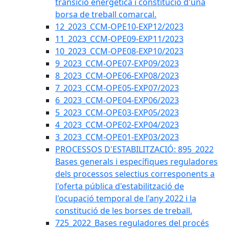
transició energètica i constitució d'una
borsa de treball comarcal.
12_2023_CCM-OPE10-EXP12/2023
11_2023_CCM-OPE09-EXP11/2023
10_2023_CCM-OPE08-EXP10/2023
9_2023_CCM-OPE07-EXP09/2023
8_2023_CCM-OPE06-EXP08/2023
7_2023_CCM-OPE05-EXP07/2023
6_2023_CCM-OPE04-EXP06/2023
5_2023_CCM-OPE03-EXP05/2023
4_2023_CCM-OPE02-EXP04/2023
3_2023_CCM-OPE01-EXP03/2023
PROCESSOS D'ESTABILITZACIÓ: 895_2022
Bases generals i específiques reguladores
dels processos selectius corresponents a
l'oferta pública d'estabilització de
l'ocupació temporal de l'any 2022 i la
constitució de les borses de treball.
725_2022_Bases reguladores del procés