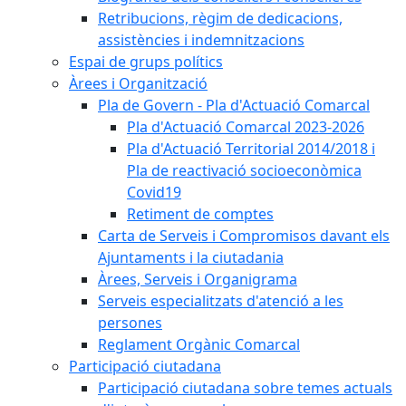
Retribucions, règim de dedicacions,
assistències i indemnitzacions
Espai de grups polítics
Àrees i Organització
Pla de Govern - Pla d'Actuació Comarcal
Pla d'Actuació Comarcal 2023-2026
Pla d'Actuació Territorial 2014/2018 i
Pla de reactivació socioeconòmica
Covid19
Retiment de comptes
Carta de Serveis i Compromisos davant els
Ajuntaments i la ciutadania
Àrees, Serveis i Organigrama
Serveis especialitzats d'atenció a les
persones
Reglament Orgànic Comarcal
Participació ciutadana
Participació ciutadana sobre temes actuals