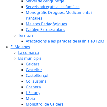
Servei de canguratge
Serveis adreçats a les famílies
Monogràfic Drogues, Medicaments i
Pantalles
Maletes Pedagògiques
Catàleg Extraescolars
Territori
Afectacions a les parades de la línia e9 i 203
El Moianès
La comarca
Els municipis
Calders
Castellcir
Castellterçol
Collsuspina
Granera
L'Estany
Moià
Monistrol de Calders