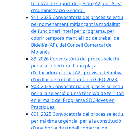
tècnic/a de suport de gestió (A2) de l'Àrea
d'Administració General.
911_2025 Convocatòria del procés selectiu
pel nomenament mitjançant la modalitat
de funcionari interí per programa, per
cobrir temporalment el lloc de treball de
Bidell/a (AP), del Consell Comarcal del
Moianès
83_2026 Convocatòria del procés selectiu
per a la cobertura d'una plaça
d'educador/a social A2 i provisió definitiva
d'un lloc de treball homònim OPO 2023.
908_2025 Convocatòria del procés selectiu
per a la selecció d'un/a tècnic/a de territori
en el marc del Programa SOC-Joves en
Pràctiques.
801_2025 Convocatòria del procés selectiu,
per màxima urgència, per a la constitució
d'una borsa de treball comarcal de