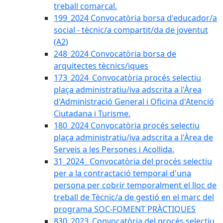
treball comarcal.
199_2024 Convocatòria borsa d'educador/a
social - tècnic/a compartit/da de joventut
(A2)
248_2024 Convocatòria borsa de
arquitectes tècnics/iques
173_2024_Convocatòria procés selectiu
plaça administratiu/iva adscrita a l'Àrea
d'Administració General i Oficina d'Atenció
Ciutadana i Turisme.
180_2024 Convocatòria procés selectiu
plaça administratiu/iva adscrita a l'Àrea de
Serveis a les Persones i Acollida.
31_2024_ Convocatòria del procés selectiu
per a la contractació temporal d'una
persona per cobrir temporalment el lloc de
treball de Tècnic/a de gestió en el marc del
programa SOC-FOMENT PRÀCTIQUES
830_2023_Convocatòria del procés selectiu