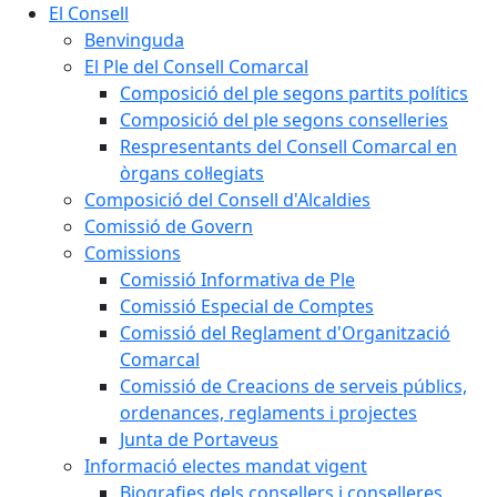
El Consell
Benvinguda
El Ple del Consell Comarcal
Composició del ple segons partits polítics
Composició del ple segons conselleries
Respresentants del Consell Comarcal en
òrgans col·legiats
Composició del Consell d'Alcaldies
Comissió de Govern
Comissions
Comissió Informativa de Ple
Comissió Especial de Comptes
Comissió del Reglament d'Organització
Comarcal
Comissió de Creacions de serveis públics,
ordenances, reglaments i projectes
Junta de Portaveus
Informació electes mandat vigent
Biografies dels consellers i conselleres