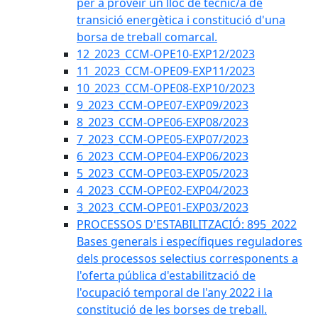
per a proveir un lloc de tècnic/a de
transició energètica i constitució d'una
borsa de treball comarcal.
12_2023_CCM-OPE10-EXP12/2023
11_2023_CCM-OPE09-EXP11/2023
10_2023_CCM-OPE08-EXP10/2023
9_2023_CCM-OPE07-EXP09/2023
8_2023_CCM-OPE06-EXP08/2023
7_2023_CCM-OPE05-EXP07/2023
6_2023_CCM-OPE04-EXP06/2023
5_2023_CCM-OPE03-EXP05/2023
4_2023_CCM-OPE02-EXP04/2023
3_2023_CCM-OPE01-EXP03/2023
PROCESSOS D'ESTABILITZACIÓ: 895_2022
Bases generals i específiques reguladores
dels processos selectius corresponents a
l'oferta pública d'estabilització de
l'ocupació temporal de l'any 2022 i la
constitució de les borses de treball.