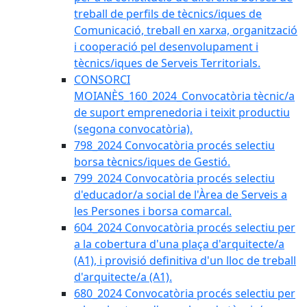
treball de perfils de tècnics/iques de
Comunicació, treball en xarxa, organització
i cooperació pel desenvolupament i
tècnics/iques de Serveis Territorials.
CONSORCI
MOIANÈS_160_2024_Convocatòria tècnic/a
de suport emprenedoria i teixit productiu
(segona convocatòria).
798_2024 Convocatòria procés selectiu
borsa tècnics/iques de Gestió.
799_2024 Convocatòria procés selectiu
d'educador/a social de l'Àrea de Serveis a
les Persones i borsa comarcal.
604_2024 Convocatòria procés selectiu per
a la cobertura d'una plaça d'arquitecte/a
(A1), i provisió definitiva d'un lloc de treball
d'arquitecte/a (A1).
680_2024 Convocatòria procés selectiu per