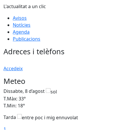
L'actualitat a un clic
Avisos
Notícies
Agenda
Publicacions
Adreces i telèfons
Accedeix
Meteo
Dissabte, 8 d’agost
D
T.Màx: 33°
T
T.Min: 18°
T
Tarda
1