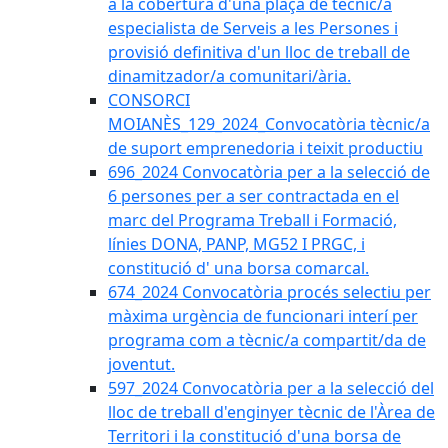
a la cobertura d'una plaça de tècnic/a
especialista de Serveis a les Persones i
provisió definitiva d'un lloc de treball de
dinamitzador/a comunitari/ària.
CONSORCI
MOIANÈS_129_2024_Convocatòria tècnic/a
de suport emprenedoria i teixit productiu
696_2024 Convocatòria per a la selecció de
6 persones per a ser contractada en el
marc del Programa Treball i Formació,
línies DONA, PANP, MG52 I PRGC, i
constitució d' una borsa comarcal.
674_2024 Convocatòria procés selectiu per
màxima urgència de funcionari interí per
programa com a tècnic/a compartit/da de
joventut.
597_2024 Convocatòria per a la selecció del
lloc de treball d'enginyer tècnic de l'Àrea de
Territori i la constitució d'una borsa de