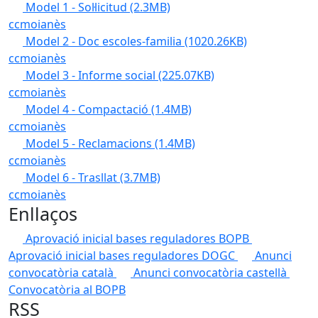
Model 1 - Sol·licitud
(2.3MB)
ccmoianès
Model 2 - Doc escoles-familia
(1020.26KB)
ccmoianès
Model 3 - Informe social
(225.07KB)
ccmoianès
Model 4 - Compactació
(1.4MB)
ccmoianès
Model 5 - Reclamacions
(1.4MB)
ccmoianès
Model 6 - Trasllat
(3.7MB)
ccmoianès
Enllaços
Aprovació inicial bases reguladores BOPB
Aprovació inicial bases reguladores DOGC
Anunci
convocatòria català
Anunci convocatòria castellà
Convocatòria al BOPB
RSS