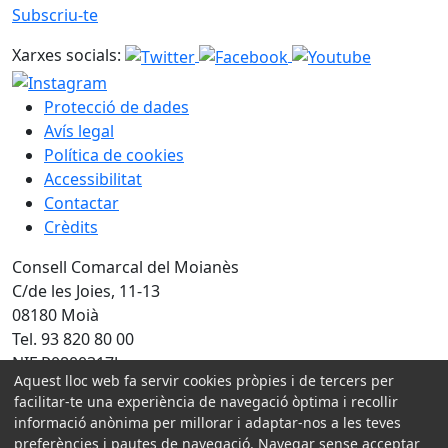
Subscriu-te
Xarxes socials:
Protecció de dades
Avís legal
Política de cookies
Accessibilitat
Contactar
Crèdits
Consell Comarcal del Moianès
C/de les Joies, 11-13
08180 Moià
Tel. 93 820 80 00
NIF P0800317J
Aquest lloc web fa servir cookies pròpies i de tercers per
facilitar-te una experiència de navegació òptima i recollir
Amb la col·laboració de:
informació anònima per millorar i adaptar-nos a les teves
preferències i pautes de navegació. Navegar sense acceptar