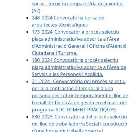
social - tècnic/a compartit/da de joventut
(A2)
248_2024 Convocatòria borsa de
arquitectes tècnics/iques
173_2024_Convocatòria procés selectiu
plaça administratiu/iva adscrita a l'Àrea
d'Administració General i Oficina d'Atenció
Ciutadana i Turisme.
180_2024 Convocatòria procés selectiu
plaça administratiu/iva adscrita a l'Àrea de
Serveis a les Persones i Acollida.
31_2024_ Convocatòria del procés selectiu
per a la contractació temporal d'una
persona per cobrir temporalment el lloc de
treball de Tècnic/a de gestió en el marc del
programa SOC-FOMENT PRÀCTIQUES
830_2023_Convocatòria del procés selectiu
del lloc de treballador/a Social i constitució
d'una borsa de treball comarcal.