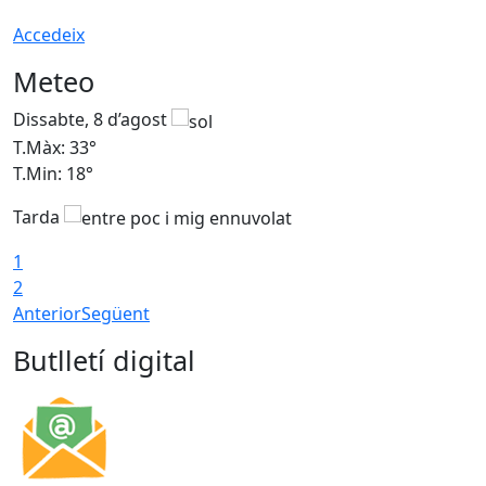
Accedeix
Meteo
Dissabte, 8 d’agost
D
T.Màx: 33°
T
T.Min: 18°
T
Tarda
1
2
Anterior
Següent
Butlletí digital