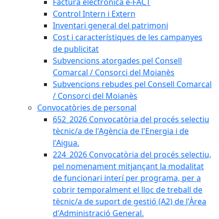
Factura electrònica e-FACT
Control Intern i Extern
Inventari general del patrimoni
Cost i característiques de les campanyes
de publicitat
Subvencions atorgades pel Consell
Comarcal / Consorci del Moianès
Subvencions rebudes pel Consell Comarcal
/ Consorci del Moianès
Convocatòries de personal
652_2026 Convocatòria del procés selectiu
tècnic/a de l'Agència de l'Energia i de
l'Aigua.
224_2026 Convocatòria del procés selectiu,
pel nomenament mitjançant la modalitat
de funcionari interí per programa, per a
cobrir temporalment el lloc de treball de
tècnic/a de suport de gestió (A2) de l'Àrea
d'Administració General.