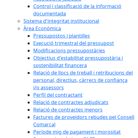
Control i classificació de la informació
documentada
Sistema d'integritat institucional
Àrea Econòmica
Pressupostos i plantilles
Execució trimestral del pressupost
Modificacions pressupostàries
Objectius d'estabilitat pressupostària i
sostenibilitat financera
Relació de llocs de treball i retribucions del
personal, directius, càrrecs de confiança
i/o assessors
Perfil del contractant
Relació de contractes adjudicats
Relació de contractes menors
Factures de proveïdors rebudes pel Consell
Comarcal
Període mig de pagament i morositat