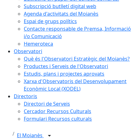
Subscripció butlletí digital web
Agenda d'activitats del Moianès
Espai de grups polítics
Contacte responsable de Premsa, Informació
i/o Comunicació
Hemeroteca
Observatori
Què és l'Observatori Estratègic del Moianès?
Productes i Serveis de l'Observatori
Estudis, plans i projectes aprovats
Xarxa d'Observatoris del Desenvolupament
Econòmic Local (XODEL)
Directoris
Directori de Serveis
Cercador Recursos Culturals
Formulari Recursos culturals
El Moianès