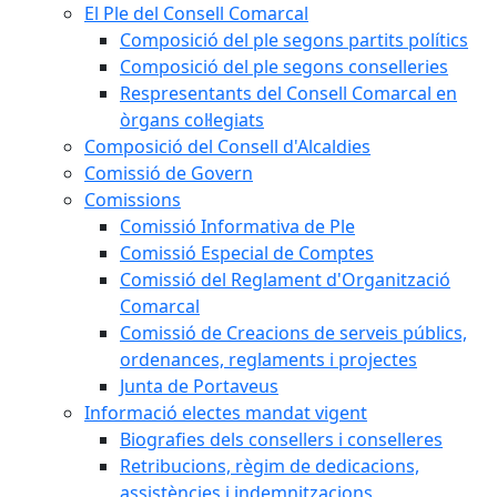
El Ple del Consell Comarcal
Composició del ple segons partits polítics
Composició del ple segons conselleries
Respresentants del Consell Comarcal en
òrgans col·legiats
Composició del Consell d'Alcaldies
Comissió de Govern
Comissions
Comissió Informativa de Ple
Comissió Especial de Comptes
Comissió del Reglament d'Organització
Comarcal
Comissió de Creacions de serveis públics,
ordenances, reglaments i projectes
Junta de Portaveus
Informació electes mandat vigent
Biografies dels consellers i conselleres
Retribucions, règim de dedicacions,
assistències i indemnitzacions