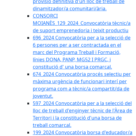
provisió definitiva d'un lloc de treball de
dinamitzador/a comunitari/ària.
CONSORCI
MOIANÈS_129_2024_Convocatòria tècnic/a
de suport emprenedoria i teixit productiu
696_2024 Convocatòria per a la selecció de
6 persones per a ser contractada en el
marc del Programa Treball i Formació,
línies DONA, PANP, MG52 I PRGC, i
constitució d' una borsa comarcal.
674_2024 Convocatòria procés selectiu per
màxima urgència de funcionari interí per
programa com a tècnic/a compartit/da de
joventut.
597_2024 Convocatòria per a la selecció del
lloc de treball d'enginyer tècnic de l'Àrea de
Territori i la constitució d'una borsa de
treball comarcal.
199_2024 Convocatòria borsa d'educador/a