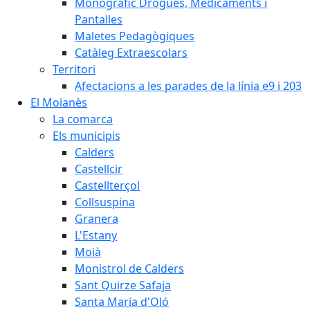
Monogràfic Drogues, Medicaments i
Pantalles
Maletes Pedagògiques
Catàleg Extraescolars
Territori
Afectacions a les parades de la línia e9 i 203
El Moianès
La comarca
Els municipis
Calders
Castellcir
Castellterçol
Collsuspina
Granera
L'Estany
Moià
Monistrol de Calders
Sant Quirze Safaja
Santa Maria d'Oló