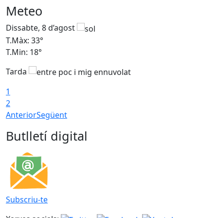
Meteo
Dissabte, 8 d’agost
D
T.Màx: 33°
T
T.Min: 18°
T
Tarda
1
2
Anterior
Següent
Butlletí digital
Subscriu-te