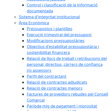
Control i classificació de la informació
documentada
Sistema d'integritat institucional
Àrea Econòmica
Pressupostos i plantilles
Execució trimestral del pressupost
Modificacions pressupostàries
Objectius d'estabilitat pressupostària i
sostenibilitat financera
Relació de llocs de treball i retribucions del
personal, directius, càrrecs de confiança
i/o assessors
Perfil del contractant
Relació de contractes adjudicats
Relació de contractes menors
Factures de proveïdors rebudes pel Consell
Comarcal
Període mig de pagament i morositat