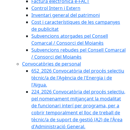
Factura electrònica e-FACT
Control Intern i Extern
Inventari general del patrimoni
Cost i característiques de les campanyes
de publicitat
Subvencions atorgades pel Consell
Comarcal / Consorci del Moianès
Subvencions rebudes pel Consell Comarcal
/ Consorci del Moianès
Convocatòries de personal
652_2026 Convocatòria del procés selectiu
tècnic/a de l'Agència de l'Energia i de
l'Aigua.
224_2026 Convocatòria del procés selectiu,
pel nomenament mitjançant la modalitat
de funcionari interí per programa, per a
cobrir temporalment el lloc de treball de
tècnic/a de suport de gestió (A2) de l'Àrea
d'Administració General.