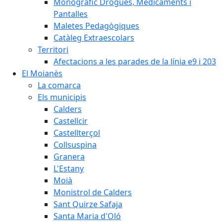
Monogràfic Drogues, Medicaments i
Pantalles
Maletes Pedagògiques
Catàleg Extraescolars
Territori
Afectacions a les parades de la línia e9 i 203
El Moianès
La comarca
Els municipis
Calders
Castellcir
Castellterçol
Collsuspina
Granera
L'Estany
Moià
Monistrol de Calders
Sant Quirze Safaja
Santa Maria d'Oló