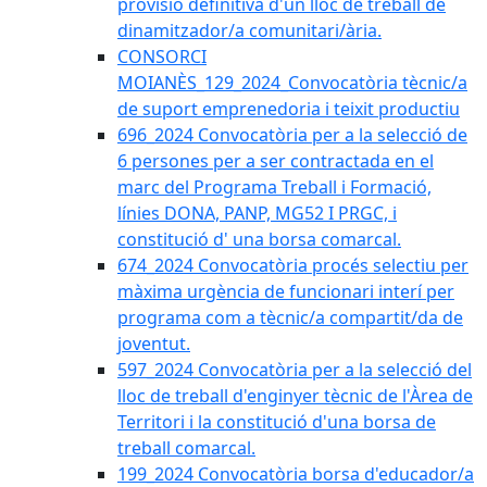
provisió definitiva d'un lloc de treball de
dinamitzador/a comunitari/ària.
CONSORCI
MOIANÈS_129_2024_Convocatòria tècnic/a
de suport emprenedoria i teixit productiu
696_2024 Convocatòria per a la selecció de
6 persones per a ser contractada en el
marc del Programa Treball i Formació,
línies DONA, PANP, MG52 I PRGC, i
constitució d' una borsa comarcal.
674_2024 Convocatòria procés selectiu per
màxima urgència de funcionari interí per
programa com a tècnic/a compartit/da de
joventut.
597_2024 Convocatòria per a la selecció del
lloc de treball d'enginyer tècnic de l'Àrea de
Territori i la constitució d'una borsa de
treball comarcal.
199_2024 Convocatòria borsa d'educador/a