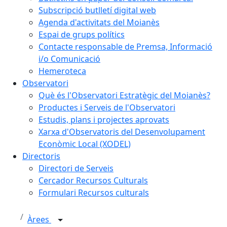
Subscripció butlletí digital web
Agenda d'activitats del Moianès
Espai de grups polítics
Contacte responsable de Premsa, Informació
i/o Comunicació
Hemeroteca
Observatori
Què és l'Observatori Estratègic del Moianès?
Productes i Serveis de l'Observatori
Estudis, plans i projectes aprovats
Xarxa d'Observatoris del Desenvolupament
Econòmic Local (XODEL)
Directoris
Directori de Serveis
Cercador Recursos Culturals
Formulari Recursos culturals
Àrees