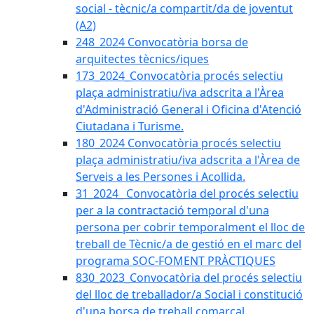
social - tècnic/a compartit/da de joventut
(A2)
248_2024 Convocatòria borsa de
arquitectes tècnics/iques
173_2024_Convocatòria procés selectiu
plaça administratiu/iva adscrita a l'Àrea
d'Administració General i Oficina d'Atenció
Ciutadana i Turisme.
180_2024 Convocatòria procés selectiu
plaça administratiu/iva adscrita a l'Àrea de
Serveis a les Persones i Acollida.
31_2024_ Convocatòria del procés selectiu
per a la contractació temporal d'una
persona per cobrir temporalment el lloc de
treball de Tècnic/a de gestió en el marc del
programa SOC-FOMENT PRÀCTIQUES
830_2023_Convocatòria del procés selectiu
del lloc de treballador/a Social i constitució
d'una borsa de treball comarcal.