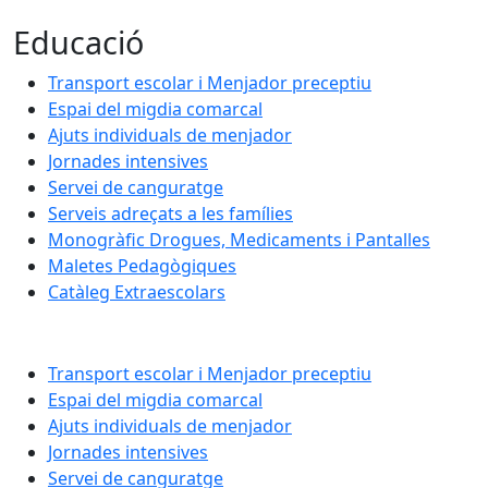
Educació
Transport escolar i Menjador preceptiu
Espai del migdia comarcal
Ajuts individuals de menjador
Jornades intensives
Servei de canguratge
Serveis adreçats a les famílies
Monogràfic Drogues, Medicaments i Pantalles
Maletes Pedagògiques
Catàleg Extraescolars
Transport escolar i Menjador preceptiu
Espai del migdia comarcal
Ajuts individuals de menjador
Jornades intensives
Servei de canguratge