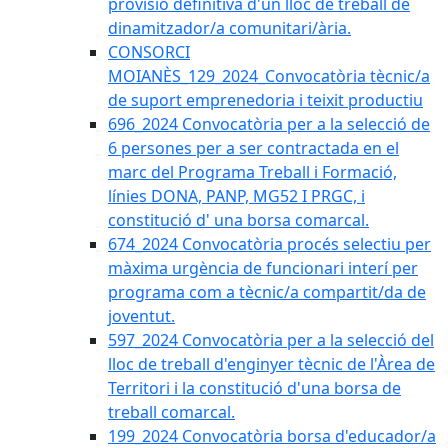
provisió definitiva d'un lloc de treball de
dinamitzador/a comunitari/ària.
CONSORCI
MOIANÈS_129_2024_Convocatòria tècnic/a
de suport emprenedoria i teixit productiu
696_2024 Convocatòria per a la selecció de
6 persones per a ser contractada en el
marc del Programa Treball i Formació,
línies DONA, PANP, MG52 I PRGC, i
constitució d' una borsa comarcal.
674_2024 Convocatòria procés selectiu per
màxima urgència de funcionari interí per
programa com a tècnic/a compartit/da de
joventut.
597_2024 Convocatòria per a la selecció del
lloc de treball d'enginyer tècnic de l'Àrea de
Territori i la constitució d'una borsa de
treball comarcal.
199_2024 Convocatòria borsa d'educador/a