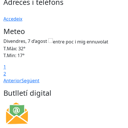
Adreces i telèfons
Accedeix
Meteo
Divendres, 7 d’agost
D
T.Màx: 32°
T
T.Min: 17°
T
1
T
2
Anterior
Següent
Butlletí digital