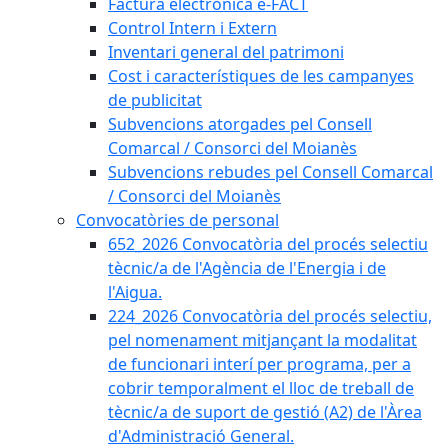
Factura electrònica e-FACT
Control Intern i Extern
Inventari general del patrimoni
Cost i característiques de les campanyes
de publicitat
Subvencions atorgades pel Consell
Comarcal / Consorci del Moianès
Subvencions rebudes pel Consell Comarcal
/ Consorci del Moianès
Convocatòries de personal
652_2026 Convocatòria del procés selectiu
tècnic/a de l'Agència de l'Energia i de
l'Aigua.
224_2026 Convocatòria del procés selectiu,
pel nomenament mitjançant la modalitat
de funcionari interí per programa, per a
cobrir temporalment el lloc de treball de
tècnic/a de suport de gestió (A2) de l'Àrea
d'Administració General.