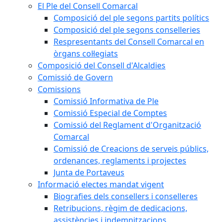
El Ple del Consell Comarcal
Composició del ple segons partits polítics
Composició del ple segons conselleries
Respresentants del Consell Comarcal en
òrgans col·legiats
Composició del Consell d'Alcaldies
Comissió de Govern
Comissions
Comissió Informativa de Ple
Comissió Especial de Comptes
Comissió del Reglament d'Organització
Comarcal
Comissió de Creacions de serveis públics,
ordenances, reglaments i projectes
Junta de Portaveus
Informació electes mandat vigent
Biografies dels consellers i conselleres
Retribucions, règim de dedicacions,
assistències i indemnitzacions