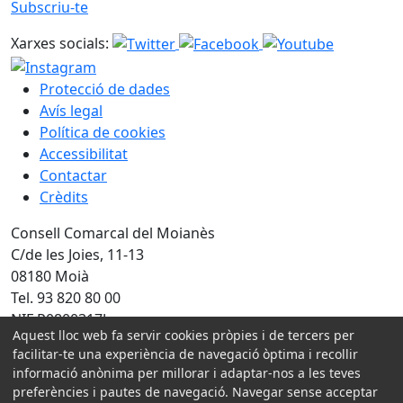
Subscriu-te
Xarxes socials:
Protecció de dades
Avís legal
Política de cookies
Accessibilitat
Contactar
Crèdits
Consell Comarcal del Moianès
C/de les Joies, 11-13
08180 Moià
Tel. 93 820 80 00
NIF P0800317J
Aquest lloc web fa servir cookies pròpies i de tercers per
facilitar-te una experiència de navegació òptima i recollir
Amb la col·laboració de:
informació anònima per millorar i adaptar-nos a les teves
preferències i pautes de navegació. Navegar sense acceptar