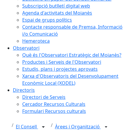
Subscripció butlletí digital web
Agenda d'activitats del Moianès
Espai de grups polítics
Contacte responsable de Premsa, Informació
i/o Comunicació
Hemeroteca
Observatori
Què és l'Observatori Estratègic del Moianès?
Productes i Serveis de l'Observatori
Estudis, plans i projectes aprovats
Xarxa d'Observatoris del Desenvolupament
Econòmic Local (XODEL)
Directoris
Directori de Serveis
Cercador Recursos Culturals
Formulari Recursos culturals
El Consell
Àrees i Organització