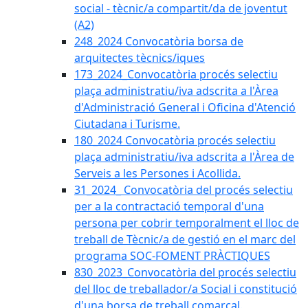
social - tècnic/a compartit/da de joventut
(A2)
248_2024 Convocatòria borsa de
arquitectes tècnics/iques
173_2024_Convocatòria procés selectiu
plaça administratiu/iva adscrita a l'Àrea
d'Administració General i Oficina d'Atenció
Ciutadana i Turisme.
180_2024 Convocatòria procés selectiu
plaça administratiu/iva adscrita a l'Àrea de
Serveis a les Persones i Acollida.
31_2024_ Convocatòria del procés selectiu
per a la contractació temporal d'una
persona per cobrir temporalment el lloc de
treball de Tècnic/a de gestió en el marc del
programa SOC-FOMENT PRÀCTIQUES
830_2023_Convocatòria del procés selectiu
del lloc de treballador/a Social i constitució
d'una borsa de treball comarcal.