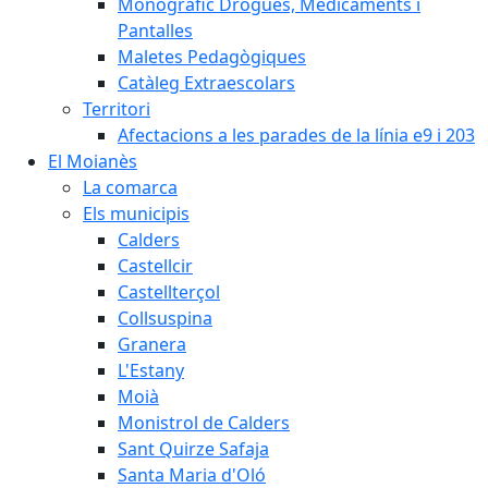
Monogràfic Drogues, Medicaments i
Pantalles
Maletes Pedagògiques
Catàleg Extraescolars
Territori
Afectacions a les parades de la línia e9 i 203
El Moianès
La comarca
Els municipis
Calders
Castellcir
Castellterçol
Collsuspina
Granera
L'Estany
Moià
Monistrol de Calders
Sant Quirze Safaja
Santa Maria d'Oló