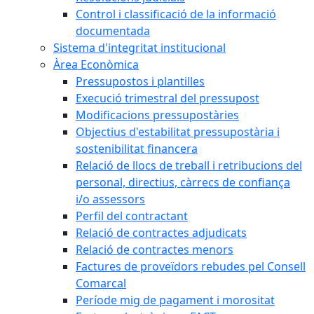
Control i classificació de la informació
documentada
Sistema d'integritat institucional
Àrea Econòmica
Pressupostos i plantilles
Execució trimestral del pressupost
Modificacions pressupostàries
Objectius d'estabilitat pressupostària i
sostenibilitat financera
Relació de llocs de treball i retribucions del
personal, directius, càrrecs de confiança
i/o assessors
Perfil del contractant
Relació de contractes adjudicats
Relació de contractes menors
Factures de proveïdors rebudes pel Consell
Comarcal
Període mig de pagament i morositat