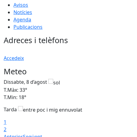
Avisos
Notícies
Agenda
Publicacions
Adreces i telèfons
Accedeix
Meteo
Dissabte, 8 d’agost
D
T.Màx: 33°
T
T.Min: 18°
T
Tarda
1
2
Anterior
Següent