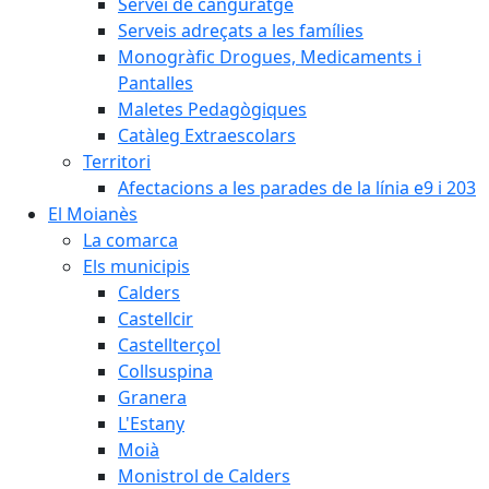
Servei de canguratge
Serveis adreçats a les famílies
Monogràfic Drogues, Medicaments i
Pantalles
Maletes Pedagògiques
Catàleg Extraescolars
Territori
Afectacions a les parades de la línia e9 i 203
El Moianès
La comarca
Els municipis
Calders
Castellcir
Castellterçol
Collsuspina
Granera
L'Estany
Moià
Monistrol de Calders