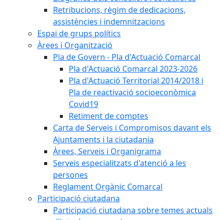
Retribucions, règim de dedicacions,
assistències i indemnitzacions
Espai de grups polítics
Àrees i Organització
Pla de Govern - Pla d'Actuació Comarcal
Pla d'Actuació Comarcal 2023-2026
Pla d'Actuació Territorial 2014/2018 i
Pla de reactivació socioeconòmica
Covid19
Retiment de comptes
Carta de Serveis i Compromisos davant els
Ajuntaments i la ciutadania
Àrees, Serveis i Organigrama
Serveis especialitzats d'atenció a les
persones
Reglament Orgànic Comarcal
Participació ciutadana
Participació ciutadana sobre temes actuals