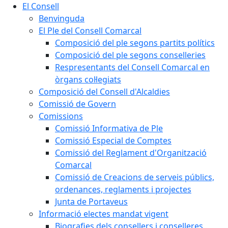
El Consell
Benvinguda
El Ple del Consell Comarcal
Composició del ple segons partits polítics
Composició del ple segons conselleries
Respresentants del Consell Comarcal en
òrgans col·legiats
Composició del Consell d'Alcaldies
Comissió de Govern
Comissions
Comissió Informativa de Ple
Comissió Especial de Comptes
Comissió del Reglament d'Organització
Comarcal
Comissió de Creacions de serveis públics,
ordenances, reglaments i projectes
Junta de Portaveus
Informació electes mandat vigent
Biografies dels consellers i conselleres