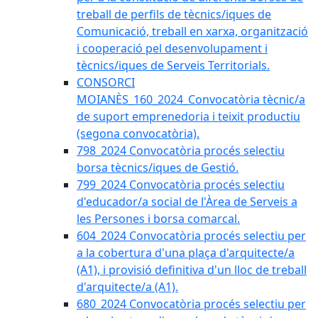
treball de perfils de tècnics/iques de
Comunicació, treball en xarxa, organització
i cooperació pel desenvolupament i
tècnics/iques de Serveis Territorials.
CONSORCI
MOIANÈS_160_2024_Convocatòria tècnic/a
de suport emprenedoria i teixit productiu
(segona convocatòria).
798_2024 Convocatòria procés selectiu
borsa tècnics/iques de Gestió.
799_2024 Convocatòria procés selectiu
d'educador/a social de l'Àrea de Serveis a
les Persones i borsa comarcal.
604_2024 Convocatòria procés selectiu per
a la cobertura d'una plaça d'arquitecte/a
(A1), i provisió definitiva d'un lloc de treball
d'arquitecte/a (A1).
680_2024 Convocatòria procés selectiu per