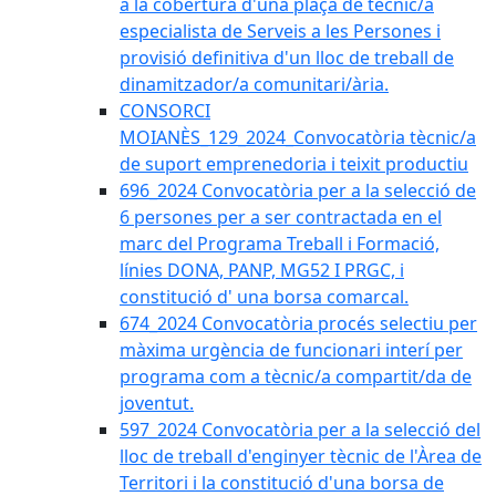
a la cobertura d'una plaça de tècnic/a
especialista de Serveis a les Persones i
provisió definitiva d'un lloc de treball de
dinamitzador/a comunitari/ària.
CONSORCI
MOIANÈS_129_2024_Convocatòria tècnic/a
de suport emprenedoria i teixit productiu
696_2024 Convocatòria per a la selecció de
6 persones per a ser contractada en el
marc del Programa Treball i Formació,
línies DONA, PANP, MG52 I PRGC, i
constitució d' una borsa comarcal.
674_2024 Convocatòria procés selectiu per
màxima urgència de funcionari interí per
programa com a tècnic/a compartit/da de
joventut.
597_2024 Convocatòria per a la selecció del
lloc de treball d'enginyer tècnic de l'Àrea de
Territori i la constitució d'una borsa de