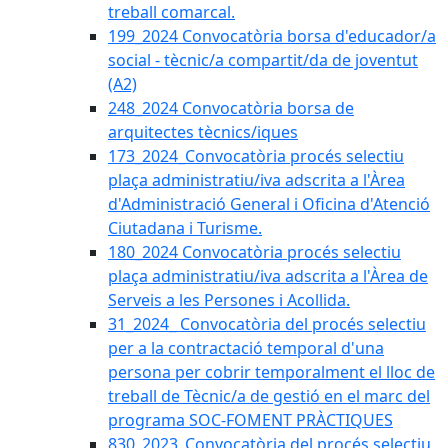
treball comarcal.
199_2024 Convocatòria borsa d'educador/a
social - tècnic/a compartit/da de joventut
(A2)
248_2024 Convocatòria borsa de
arquitectes tècnics/iques
173_2024_Convocatòria procés selectiu
plaça administratiu/iva adscrita a l'Àrea
d'Administració General i Oficina d'Atenció
Ciutadana i Turisme.
180_2024 Convocatòria procés selectiu
plaça administratiu/iva adscrita a l'Àrea de
Serveis a les Persones i Acollida.
31_2024_ Convocatòria del procés selectiu
per a la contractació temporal d'una
persona per cobrir temporalment el lloc de
treball de Tècnic/a de gestió en el marc del
programa SOC-FOMENT PRÀCTIQUES
830_2023_Convocatòria del procés selectiu