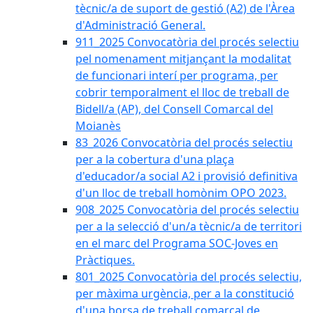
tècnic/a de suport de gestió (A2) de l'Àrea
d'Administració General.
911_2025 Convocatòria del procés selectiu
pel nomenament mitjançant la modalitat
de funcionari interí per programa, per
cobrir temporalment el lloc de treball de
Bidell/a (AP), del Consell Comarcal del
Moianès
83_2026 Convocatòria del procés selectiu
per a la cobertura d'una plaça
d'educador/a social A2 i provisió definitiva
d'un lloc de treball homònim OPO 2023.
908_2025 Convocatòria del procés selectiu
per a la selecció d'un/a tècnic/a de territori
en el marc del Programa SOC-Joves en
Pràctiques.
801_2025 Convocatòria del procés selectiu,
per màxima urgència, per a la constitució
d'una borsa de treball comarcal de