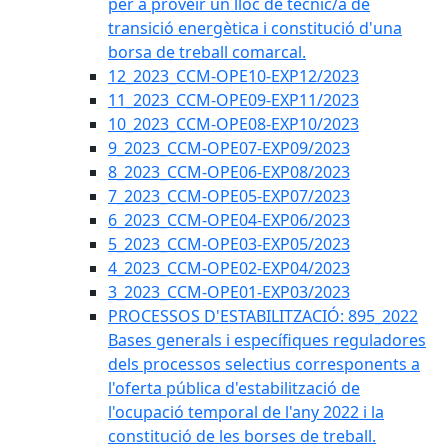
per a proveir un lloc de tècnic/a de
transició energètica i constitució d'una
borsa de treball comarcal.
12_2023_CCM-OPE10-EXP12/2023
11_2023_CCM-OPE09-EXP11/2023
10_2023_CCM-OPE08-EXP10/2023
9_2023_CCM-OPE07-EXP09/2023
8_2023_CCM-OPE06-EXP08/2023
7_2023_CCM-OPE05-EXP07/2023
6_2023_CCM-OPE04-EXP06/2023
5_2023_CCM-OPE03-EXP05/2023
4_2023_CCM-OPE02-EXP04/2023
3_2023_CCM-OPE01-EXP03/2023
PROCESSOS D'ESTABILITZACIÓ: 895_2022
Bases generals i específiques reguladores
dels processos selectius corresponents a
l'oferta pública d'estabilització de
l'ocupació temporal de l'any 2022 i la
constitució de les borses de treball.