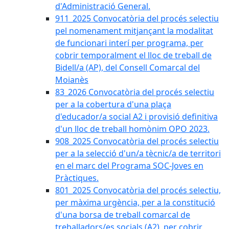
d'Administració General.
911_2025 Convocatòria del procés selectiu
pel nomenament mitjançant la modalitat
de funcionari interí per programa, per
cobrir temporalment el lloc de treball de
Bidell/a (AP), del Consell Comarcal del
Moianès
83_2026 Convocatòria del procés selectiu
per a la cobertura d'una plaça
d'educador/a social A2 i provisió definitiva
d'un lloc de treball homònim OPO 2023.
908_2025 Convocatòria del procés selectiu
per a la selecció d'un/a tècnic/a de territori
en el marc del Programa SOC-Joves en
Pràctiques.
801_2025 Convocatòria del procés selectiu,
per màxima urgència, per a la constitució
d'una borsa de treball comarcal de
treballadors/es socials (A2), per cobrir