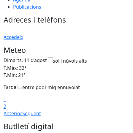
Publicacions
Adreces i telèfons
Accedeix
Meteo
Dimarts, 11 d’agost
D
T.Màx: 32°
T
T.Min: 21°
T
Tarda
T
1
2
Anterior
Següent
Butlletí digital