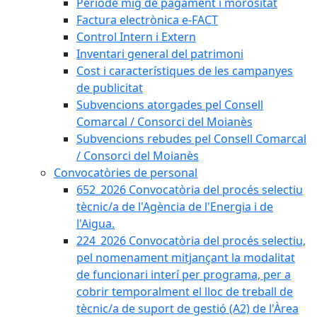
Període mig de pagament i morositat
Factura electrònica e-FACT
Control Intern i Extern
Inventari general del patrimoni
Cost i característiques de les campanyes
de publicitat
Subvencions atorgades pel Consell
Comarcal / Consorci del Moianès
Subvencions rebudes pel Consell Comarcal
/ Consorci del Moianès
Convocatòries de personal
652_2026 Convocatòria del procés selectiu
tècnic/a de l'Agència de l'Energia i de
l'Aigua.
224_2026 Convocatòria del procés selectiu,
pel nomenament mitjançant la modalitat
de funcionari interí per programa, per a
cobrir temporalment el lloc de treball de
tècnic/a de suport de gestió (A2) de l'Àrea