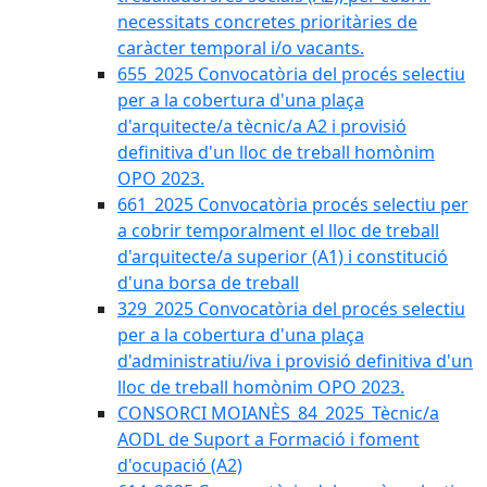
necessitats concretes prioritàries de
caràcter temporal i/o vacants.
655_2025 Convocatòria del procés selectiu
per a la cobertura d'una plaça
d'arquitecte/a tècnic/a A2 i provisió
definitiva d'un lloc de treball homònim
OPO 2023.
661_2025 Convocatòria procés selectiu per
a cobrir temporalment el lloc de treball
d'arquitecte/a superior (A1) i constitució
d'una borsa de treball
329_2025 Convocatòria del procés selectiu
per a la cobertura d'una plaça
d'administratiu/iva i provisió definitiva d'un
lloc de treball homònim OPO 2023.
CONSORCI MOIANÈS_84_2025_Tècnic/a
AODL de Suport a Formació i foment
d'ocupació (A2)