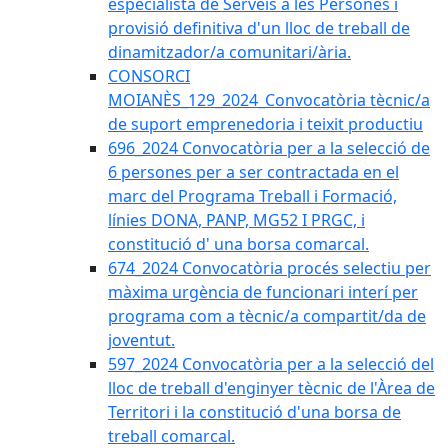
especialista de Serveis a les Persones i
provisió definitiva d'un lloc de treball de
dinamitzador/a comunitari/ària.
CONSORCI
MOIANÈS_129_2024_Convocatòria tècnic/a
de suport emprenedoria i teixit productiu
696_2024 Convocatòria per a la selecció de
6 persones per a ser contractada en el
marc del Programa Treball i Formació,
línies DONA, PANP, MG52 I PRGC, i
constitució d' una borsa comarcal.
674_2024 Convocatòria procés selectiu per
màxima urgència de funcionari interí per
programa com a tècnic/a compartit/da de
joventut.
597_2024 Convocatòria per a la selecció del
lloc de treball d'enginyer tècnic de l'Àrea de
Territori i la constitució d'una borsa de
treball comarcal.