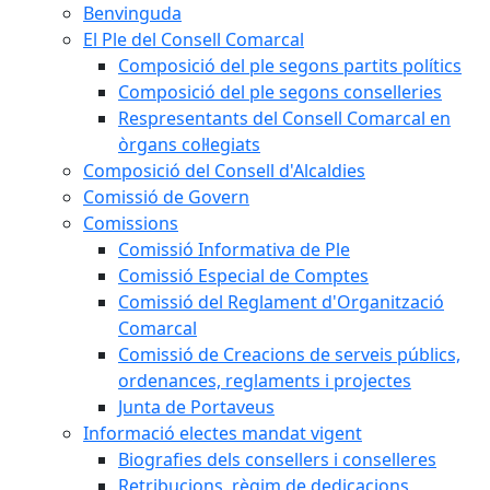
Benvinguda
El Ple del Consell Comarcal
Composició del ple segons partits polítics
Composició del ple segons conselleries
Respresentants del Consell Comarcal en
òrgans col·legiats
Composició del Consell d'Alcaldies
Comissió de Govern
Comissions
Comissió Informativa de Ple
Comissió Especial de Comptes
Comissió del Reglament d'Organització
Comarcal
Comissió de Creacions de serveis públics,
ordenances, reglaments i projectes
Junta de Portaveus
Informació electes mandat vigent
Biografies dels consellers i conselleres
Retribucions, règim de dedicacions,