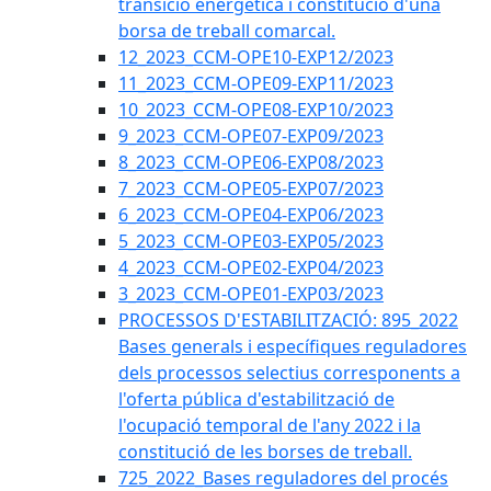
transició energètica i constitució d'una
borsa de treball comarcal.
12_2023_CCM-OPE10-EXP12/2023
11_2023_CCM-OPE09-EXP11/2023
10_2023_CCM-OPE08-EXP10/2023
9_2023_CCM-OPE07-EXP09/2023
8_2023_CCM-OPE06-EXP08/2023
7_2023_CCM-OPE05-EXP07/2023
6_2023_CCM-OPE04-EXP06/2023
5_2023_CCM-OPE03-EXP05/2023
4_2023_CCM-OPE02-EXP04/2023
3_2023_CCM-OPE01-EXP03/2023
PROCESSOS D'ESTABILITZACIÓ: 895_2022
Bases generals i específiques reguladores
dels processos selectius corresponents a
l'oferta pública d'estabilització de
l'ocupació temporal de l'any 2022 i la
constitució de les borses de treball.
725_2022_Bases reguladores del procés