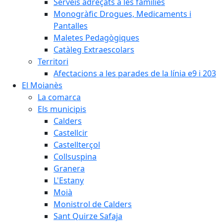
Serveis adreçats a les famílies
Monogràfic Drogues, Medicaments i
Pantalles
Maletes Pedagògiques
Catàleg Extraescolars
Territori
Afectacions a les parades de la línia e9 i 203
El Moianès
La comarca
Els municipis
Calders
Castellcir
Castellterçol
Collsuspina
Granera
L'Estany
Moià
Monistrol de Calders
Sant Quirze Safaja