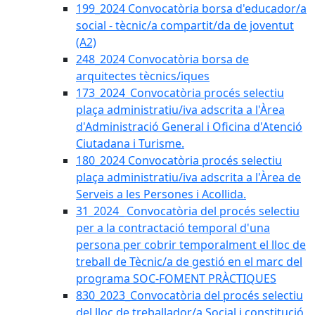
199_2024 Convocatòria borsa d'educador/a
social - tècnic/a compartit/da de joventut
(A2)
248_2024 Convocatòria borsa de
arquitectes tècnics/iques
173_2024_Convocatòria procés selectiu
plaça administratiu/iva adscrita a l'Àrea
d'Administració General i Oficina d'Atenció
Ciutadana i Turisme.
180_2024 Convocatòria procés selectiu
plaça administratiu/iva adscrita a l'Àrea de
Serveis a les Persones i Acollida.
31_2024_ Convocatòria del procés selectiu
per a la contractació temporal d'una
persona per cobrir temporalment el lloc de
treball de Tècnic/a de gestió en el marc del
programa SOC-FOMENT PRÀCTIQUES
830_2023_Convocatòria del procés selectiu
del lloc de treballador/a Social i constitució