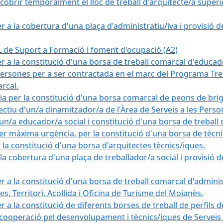
obrir temporalment el lloc de treball d'arquitecte/a superio
a la cobertura d'una plaça d'administratiu/iva i provisió def
e Suport a Formació i foment d'ocupació (A2)
r a la constitució d'una borsa de treball comarcal d'educad
persones per a ser contractada en el marc del Programa Treb
rcal.
a per la constitució d'una borsa comarcal de peons de bri
ectiu d'un/a dinamitzador/a de l'Àrea de Serveis a les Pers
un/a educador/a social i constitució d'una borsa de treball
r màxima urgència, per la constitució d'una borsa de tècnic
la constitució d'una borsa d'arquitectes tècnics/iques.
 cobertura d'una plaça de treballador/a social i provisió def
 a la constitució d'una borsa de treball comarcal d'administ
s, Territori, Acollida i Oficina de Turisme del Moianès.
 a la constitució de diferents borses de treball de perfils d
 cooperació pel desenvolupament i tècnics/iques de Serveis T