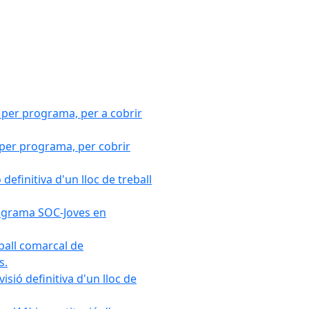
 per programa, per a cobrir
 per programa, per cobrir
efinitiva d'un lloc de treball
Programa SOC-Joves en
ball comarcal de
s.
sió definitiva d'un lloc de