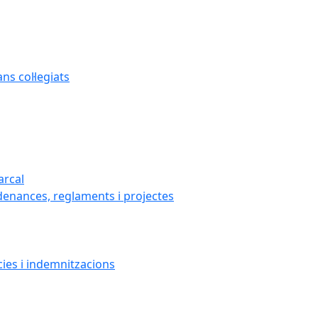
s col·legiats
arcal
denances, reglaments i projectes
cies i indemnitzacions