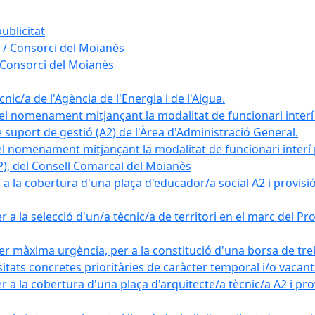
ublicitat
 / Consorci del Moianès
 Consorci del Moianès
ic/a de l'Agència de l'Energia i de l'Aigua.
el nomenament mitjançant la modalitat de funcionari interí
e suport de gestió (A2) de l'Àrea d'Administració General.
el nomenament mitjançant la modalitat de funcionari interí
AP), del Consell Comarcal del Moianès
 la cobertura d'una plaça d'educador/a social A2 i provisió d
 a la selecció d'un/a tècnic/a de territori en el marc del 
er màxima urgència, per a la constitució d'una borsa de tre
sitats concretes prioritàries de caràcter temporal i/o vacant
a la cobertura d'una plaça d'arquitecte/a tècnic/a A2 i provi