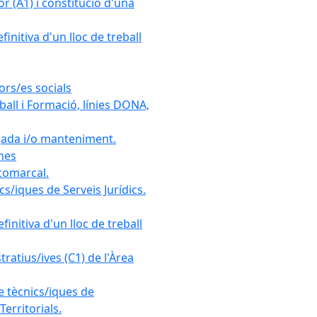
r (A1) i constitució d'una
initiva d'un lloc de treball
ors/es socials
all i Formació, línies DONA,
gada i/o manteniment.
ones
 comarcal.
s/iques de Serveis Jurídics.
initiva d'un lloc de treball
ratius/ives (C1) de l'Àrea
e tècnics/iques de
erritorials.