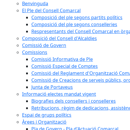
Benvinguda
El Ple del Consell Comarcal
Composició del ple segons partits polítics
Composició del ple segons conselleries
Respresentants del Consell Comarcal en òrgan
Composició del Consell d'Alcaldies
Comissió de Govern
Comissions
Comissió Informativa de Ple
Comissió Especial de Comptes
Comissió del Reglament d'Organització Com
Comissió de Creacions de serveis públics, or
Junta de Portaveus
Informació electes mandat vigent
Biografies dels consellers i conselleres
Retribucions, règim de dedicacions, assistèn
Espai de grups polítics
Àrees i Organització
Pla de Govern - Pla d'Actuació Comarcal