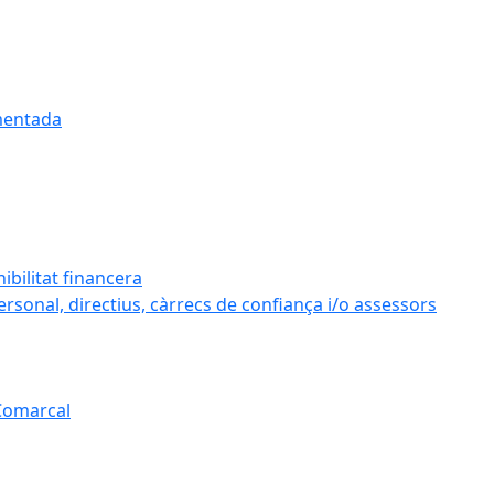
umentada
ibilitat financera
personal, directius, càrrecs de confiança i/o assessors
 Comarcal