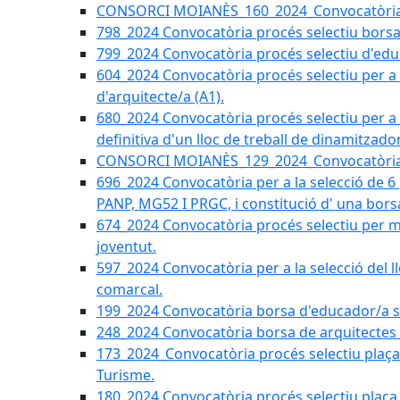
CONSORCI MOIANÈS_160_2024_Convocatòria tèc
798_2024 Convocatòria procés selectiu borsa 
799_2024 Convocatòria procés selectiu d'educ
604_2024 Convocatòria procés selectiu per a la
d'arquitecte/a (A1).
680_2024 Convocatòria procés selectiu per a l
definitiva d'un lloc de treball de dinamitzado
CONSORCI MOIANÈS_129_2024_Convocatòria tè
696_2024 Convocatòria per a la selecció de 6
PANP, MG52 I PRGC, i constitució d' una bors
674_2024 Convocatòria procés selectiu per m
joventut.
597_2024 Convocatòria per a la selecció del llo
comarcal.
199_2024 Convocatòria borsa d'educador/a soc
248_2024 Convocatòria borsa de arquitectes 
173_2024_Convocatòria procés selectiu plaça a
Turisme.
180_2024 Convocatòria procés selectiu plaça ad