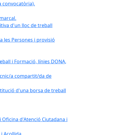
 convocatòria).
omarcal.
iva d'un lloc de treball
a les Persones i provisió
ball i Formació, línies DONA,
cnic/a compartit/da de
stitució d'una borsa de treball
 Oficina d'Atenció Ciutadana i
i Acollida.