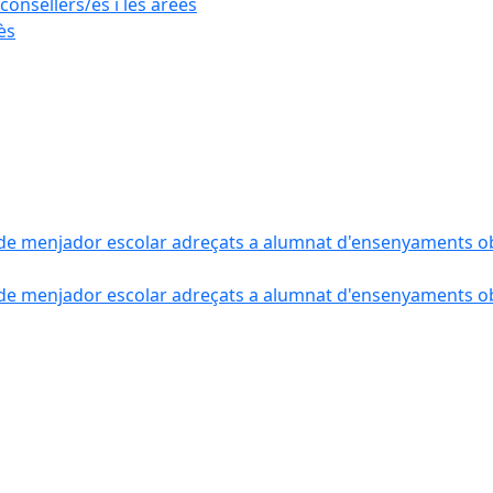
consellers/es i les àrees
ès
de menjador escolar adreçats a alumnat d'ensenyaments obli
de menjador escolar adreçats a alumnat d'ensenyaments obli