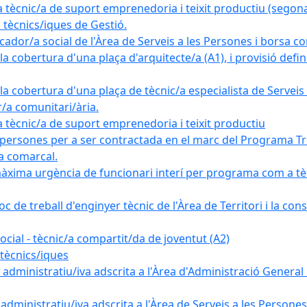
nic/a de suport emprenedoria i teixit productiu (segona
tècnics/iques de Gestió.
ador/a social de l'Àrea de Serveis a les Persones i borsa c
 cobertura d'una plaça d'arquitecte/a (A1), i provisió definit
a cobertura d'una plaça de tècnic/a especialista de Serveis 
r/a comunitari/ària.
cnic/a de suport emprenedoria i teixit productiu
 persones per a ser contractada en el marc del Programa Tre
a comarcal.
àxima urgència de funcionari interí per programa com a tè
c de treball d'enginyer tècnic de l'Àrea de Territori i la con
ial - tècnic/a compartit/da de joventut (A2)
tècnics/iques
dministratiu/iva adscrita a l'Àrea d'Administració General i
ministratiu/iva adscrita a l'Àrea de Serveis a les Persones 