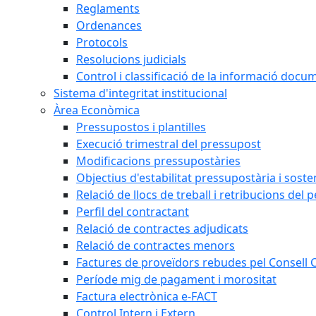
Reglaments
Ordenances
Protocols
Resolucions judicials
Control i classificació de la informació doc
Sistema d'integritat institucional
Àrea Econòmica
Pressupostos i plantilles
Execució trimestral del pressupost
Modificacions pressupostàries
Objectius d'estabilitat pressupostària i sosten
Relació de llocs de treball i retribucions del 
Perfil del contractant
Relació de contractes adjudicats
Relació de contractes menors
Factures de proveïdors rebudes pel Consell
Període mig de pagament i morositat
Factura electrònica e-FACT
Control Intern i Extern