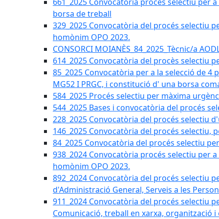
661_2025 Convocatòria procés selectiu per a c
borsa de treball
329_2025 Convocatòria del procés selectiu per 
homònim OPO 2023.
CONSORCI MOIANÈS_84_2025_Tècnic/a AODL d
614_2025 Convocatòria del procès selectiu pe
85_2025 Convocatòria per a la selecció de 4 
MG52 I PRGC, i constitució d' una borsa coma
584_2025 Procés selectiu per màxima urgènci
544_2025 Bases i convocatòria del procés sel
228_2025 Convocatòria del procés selectiu d'
146_2025 Convocatòria del procés selectiu, pe
84_2025 Convocatòria del procés selectiu per 
938_2024 Convocatòria procés selectiu per a la
homònim OPO 2023.
892_2024 Convocatòria del procés selectiu per
d'Administració General, Serveis a les Persone
911_2024 Convocatòria del procés selectiu per
Comunicació, treball en xarxa, organització i