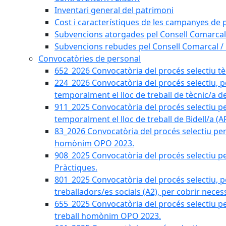
Inventari general del patrimoni
Cost i característiques de les campanyes de p
Subvencions atorgades pel Consell Comarcal
Subvencions rebudes pel Consell Comarcal /
Convocatòries de personal
652_2026 Convocatòria del procés selectiu tècn
224_2026 Convocatòria del procés selectiu, p
temporalment el lloc de treball de tècnic/a d
911_2025 Convocatòria del procés selectiu p
temporalment el lloc de treball de Bidell/a (
83_2026 Convocatòria del procés selectiu per a
homònim OPO 2023.
908_2025 Convocatòria del procés selectiu per
Pràctiques.
801_2025 Convocatòria del procés selectiu, p
treballadors/es socials (A2), per cobrir neces
655_2025 Convocatòria del procés selectiu per 
treball homònim OPO 2023.