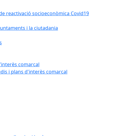
la de reactivació socioeconòmica Covid19
untaments i la ciutadania
s
'interès comarcal
udis i plans d'interès comarcal