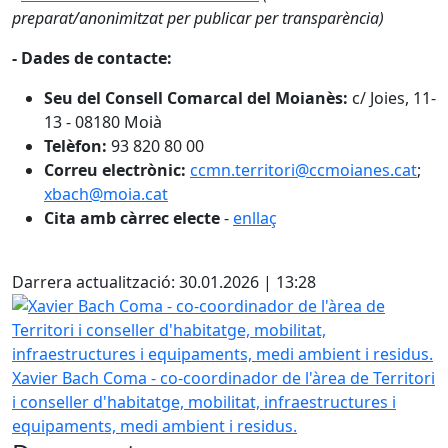
preparat/anonimitzat per publicar per transparència)
- Dades de contacte:
Seu del Consell Comarcal del Moianès:
c/ Joies, 11-
13 - 08180 Moià
Telèfon:
93 820 80 00
Correu electrònic:
ccmn.territori@ccmoianes.cat
;
xbach@moia.cat
Cita amb càrrec electe
-
enllaç
X
Darrera actualització: 30.01.2026 | 13:28
Xavier Bach Coma - co-coordinador de l'àrea de Territori i
Xavier Bach Coma - co-coordinador de l'àrea de Territori
i conseller d'habitatge, mobilitat, infraestructures i
equipaments, medi ambient i residus.