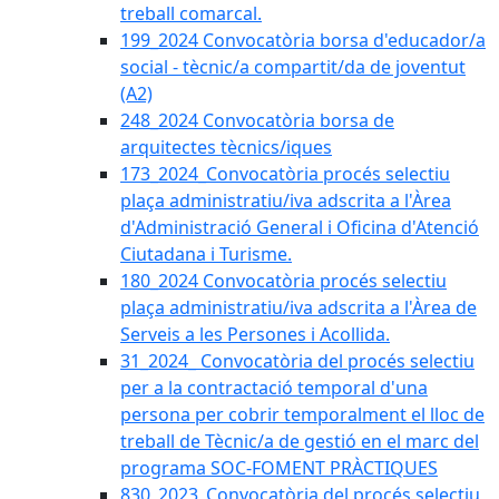
treball comarcal.
199_2024 Convocatòria borsa d'educador/a
social - tècnic/a compartit/da de joventut
(A2)
248_2024 Convocatòria borsa de
arquitectes tècnics/iques
173_2024_Convocatòria procés selectiu
plaça administratiu/iva adscrita a l'Àrea
d'Administració General i Oficina d'Atenció
Ciutadana i Turisme.
180_2024 Convocatòria procés selectiu
plaça administratiu/iva adscrita a l'Àrea de
Serveis a les Persones i Acollida.
31_2024_ Convocatòria del procés selectiu
per a la contractació temporal d'una
persona per cobrir temporalment el lloc de
treball de Tècnic/a de gestió en el marc del
programa SOC-FOMENT PRÀCTIQUES
830_2023_Convocatòria del procés selectiu