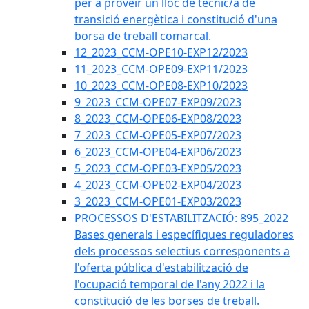
per a proveir un lloc de tècnic/a de
transició energètica i constitució d'una
borsa de treball comarcal.
12_2023_CCM-OPE10-EXP12/2023
11_2023_CCM-OPE09-EXP11/2023
10_2023_CCM-OPE08-EXP10/2023
9_2023_CCM-OPE07-EXP09/2023
8_2023_CCM-OPE06-EXP08/2023
7_2023_CCM-OPE05-EXP07/2023
6_2023_CCM-OPE04-EXP06/2023
5_2023_CCM-OPE03-EXP05/2023
4_2023_CCM-OPE02-EXP04/2023
3_2023_CCM-OPE01-EXP03/2023
PROCESSOS D'ESTABILITZACIÓ: 895_2022
Bases generals i específiques reguladores
dels processos selectius corresponents a
l'oferta pública d'estabilització de
l'ocupació temporal de l'any 2022 i la
constitució de les borses de treball.