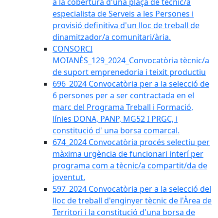
a la cobertura d'una plaça de tècnic/a
especialista de Serveis a les Persones i
provisió definitiva d'un lloc de treball de
dinamitzador/a comunitari/ària.
CONSORCI
MOIANÈS_129_2024_Convocatòria tècnic/a
de suport emprenedoria i teixit productiu
696_2024 Convocatòria per a la selecció de
6 persones per a ser contractada en el
marc del Programa Treball i Formació,
línies DONA, PANP, MG52 I PRGC, i
constitució d' una borsa comarcal.
674_2024 Convocatòria procés selectiu per
màxima urgència de funcionari interí per
programa com a tècnic/a compartit/da de
joventut.
597_2024 Convocatòria per a la selecció del
lloc de treball d'enginyer tècnic de l'Àrea de
Territori i la constitució d'una borsa de