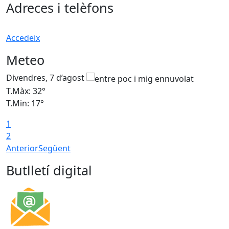
Adreces i telèfons
Accedeix
Meteo
Divendres, 7 d’agost
D
T.Màx: 32°
T
T.Min: 17°
T
1
T
2
Anterior
Següent
Butlletí digital