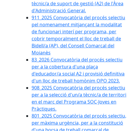
tècnic/a de suport de gestió (A2) de l'Àrea
d'Administració General.
911_2025 Convocatòria del procés selectiu
pel nomenament mitjançant la modalitat
de funcionari interí per programa, per
cobrir temporalment el lloc de treball de
Bidell/a (AP), del Consell Comarcal del
Moianès
83_2026 Convocatòria del procés selectiu
per a la cobertura d'una plaça
d'educador/a social A2 i provisió definitiva
d'un lloc de treball homònim OPO 2023.
908_2025 Convocatòria del procés selectiu
per a la selecció d'un/a tècnic/a de territori
en el marc del Programa SOC-Joves en
Pràctiques.
801_2025 Convocatòria del procés selectiu,
per màxima urgència, per a la constitució
d'una borsa de treball comarcal de