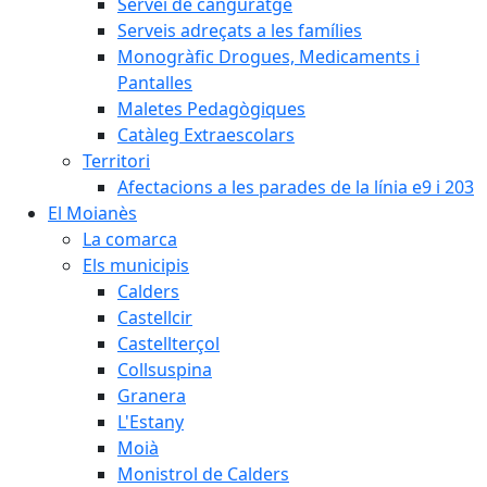
Servei de canguratge
Serveis adreçats a les famílies
Monogràfic Drogues, Medicaments i
Pantalles
Maletes Pedagògiques
Catàleg Extraescolars
Territori
Afectacions a les parades de la línia e9 i 203
El Moianès
La comarca
Els municipis
Calders
Castellcir
Castellterçol
Collsuspina
Granera
L'Estany
Moià
Monistrol de Calders