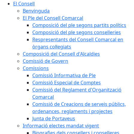
El Consell
Benvinguda
El Ple del Consell Comarcal
Composició del ple segons partits polítics
Composició del ple segons conselleries
Respresentants del Consell Comarcal en
òrgans col·legiats
Composició del Consell d'Alcaldies
Comissió de Govern
Comissions
Comissió Informativa de Ple
Comissió Especial de Comptes
Comissió del Reglament d'Organització
Comarcal
Comissió de Creacions de serveis públics,
ordenances, reglaments i projectes
Junta de Portaveus
Informació electes mandat vigent
Biografies dels consellers i conselleres