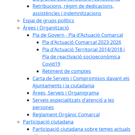
Retribucions, règim de dedicacions,
assistències i indemnitzacions
Espai de grups polítics
Àrees i Organització
Pla de Govern - Pla d'Actuació Comarcal
Pla d'Actuació Comarcal 2023-2026
Pla d'Actuació Territorial 2014/2018 i
Pla de reactivació socioeconòmica
Covid19
Retiment de comptes
Carta de Serveis i Compromisos davant els
Ajuntaments i la ciutadania
Àrees, Serveis i Organigrama
Serveis especialitzats d'atenció a les
persones
Reglament Orgànic Comarcal
Participació ciutadana
Participació ciutadana sobre temes actuals