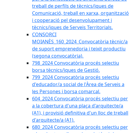
treball de perfils de tècnics/iques de
Comunicació, treball en xarxa, organització
i cooperació pel desenvolupament i
tècnics/iques de Serveis Territorials.
CONSORCI
MOIANÈS_160_2024_Convocatòria tècnic/a
de suport emprenedoria i teixit productiu
(segona convocatòria).
798_2024 Convocatòria procés selectiu
borsa tècnics/iques de Gestió.
799_2024 Convocatòria procés selectiu
d'educador/a social de l'Àrea de Serveis a
les Persones i borsa comarcal.
604_2024 Convocatòria procés selectiu per
a la cobertura d'una plaça d'arquitecte/a
(A1), i provisió definitiva d'un lloc de treball
d'arquitecte/a (A1).
680_2024 Convocatòria procés selectiu per