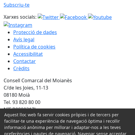
Subscriu-te
Xarxes socials:
Protecció de dades
Avís legal
Política de cookies
Accessibilitat
Contactar
Crèdits
Consell Comarcal del Moianès
C/de les Joies, 11-13
08180 Moià
Tel. 93 820 80 00
NIF P0800317J
Aquest lloc web fa servir cookies pròpies i de tercers per
facilitar-te una experiència de navegació òptima i recollir
Amb la col·laboració de:
informació anònima per millorar i adaptar-nos a les teves
preferències i pautes de navegació. Navegar sense acceptar