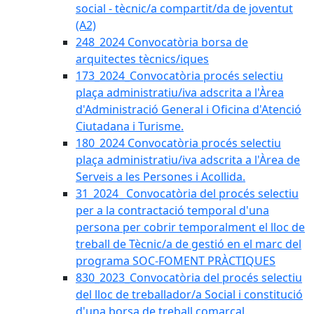
social - tècnic/a compartit/da de joventut
(A2)
248_2024 Convocatòria borsa de
arquitectes tècnics/iques
173_2024_Convocatòria procés selectiu
plaça administratiu/iva adscrita a l'Àrea
d'Administració General i Oficina d'Atenció
Ciutadana i Turisme.
180_2024 Convocatòria procés selectiu
plaça administratiu/iva adscrita a l'Àrea de
Serveis a les Persones i Acollida.
31_2024_ Convocatòria del procés selectiu
per a la contractació temporal d'una
persona per cobrir temporalment el lloc de
treball de Tècnic/a de gestió en el marc del
programa SOC-FOMENT PRÀCTIQUES
830_2023_Convocatòria del procés selectiu
del lloc de treballador/a Social i constitució
d'una borsa de treball comarcal.