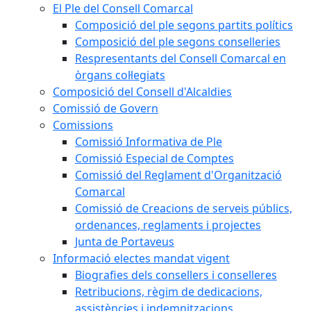
El Ple del Consell Comarcal
Composició del ple segons partits polítics
Composició del ple segons conselleries
Respresentants del Consell Comarcal en
òrgans col·legiats
Composició del Consell d'Alcaldies
Comissió de Govern
Comissions
Comissió Informativa de Ple
Comissió Especial de Comptes
Comissió del Reglament d'Organització
Comarcal
Comissió de Creacions de serveis públics,
ordenances, reglaments i projectes
Junta de Portaveus
Informació electes mandat vigent
Biografies dels consellers i conselleres
Retribucions, règim de dedicacions,
assistències i indemnitzacions