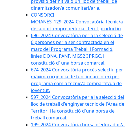
provisió definitiva d'un lloc de treball de
dinamitzador/a comunitari/ària.
CONSORCI
MOIANÈS_129_2024_Convocatòria tècnic/a
de suport emprenedoria i teixit productiu
696_2024 Convocatòria per a la selecció de
6 persones per a ser contractada en el
marc del Programa Treball i Formació,
línies DONA, PANP, MG52 I PRGC, i
constitució d' una borsa comarcal.
674_2024 Convocatòria procés selectiu per
màxima urgència de funcionari interí per
programa com a tècnic/a compartit/da de
joventut.
597_2024 Convocatòria per a la selecció del
lloc de treball d'enginyer tècnic de l'Àrea de
Territori i la constitució d'una borsa de
treball comarcal.
199_2024 Convocatòria borsa d'educador/a