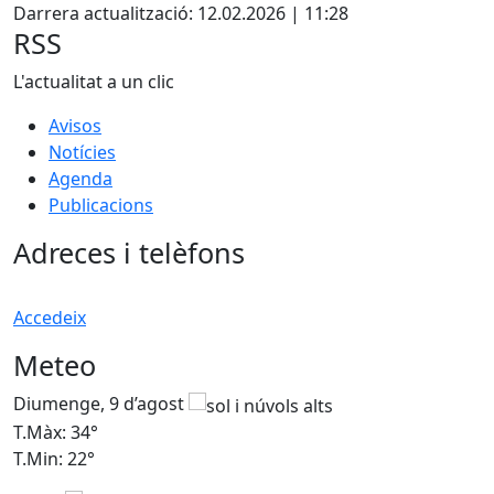
Darrera actualització: 12.02.2026 | 11:28
RSS
L'actualitat a un clic
Avisos
Notícies
Agenda
Publicacions
Adreces i telèfons
Accedeix
Meteo
Diumenge, 9 d’agost
D
T.Màx: 34°
T
T.Min: 22°
T