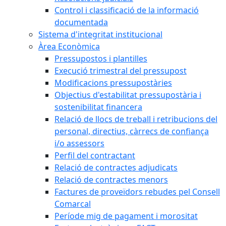
Control i classificació de la informació
documentada
Sistema d'integritat institucional
Àrea Econòmica
Pressupostos i plantilles
Execució trimestral del pressupost
Modificacions pressupostàries
Objectius d'estabilitat pressupostària i
sostenibilitat financera
Relació de llocs de treball i retribucions del
personal, directius, càrrecs de confiança
i/o assessors
Perfil del contractant
Relació de contractes adjudicats
Relació de contractes menors
Factures de proveïdors rebudes pel Consell
Comarcal
Període mig de pagament i morositat