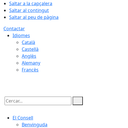
Saltar a la capçalera
Saltar al contingut
Saltar al peu de pàgina
Contactar
Idiomes
Català
Castellà
Anglès
Alemany
Francès
09.08.2026 | 02:16
Cercar:
El Consell
Benvinguda