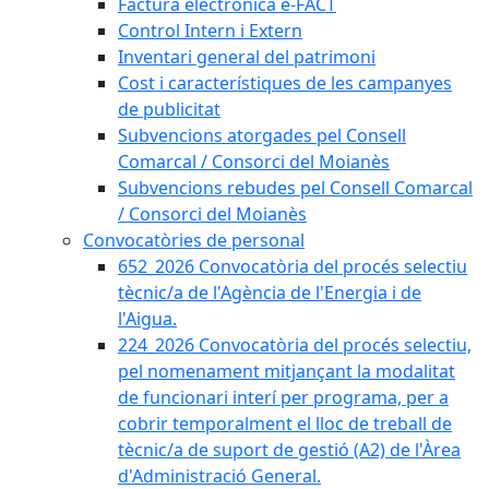
Factura electrònica e-FACT
Control Intern i Extern
Inventari general del patrimoni
Cost i característiques de les campanyes
de publicitat
Subvencions atorgades pel Consell
Comarcal / Consorci del Moianès
Subvencions rebudes pel Consell Comarcal
/ Consorci del Moianès
Convocatòries de personal
652_2026 Convocatòria del procés selectiu
tècnic/a de l'Agència de l'Energia i de
l'Aigua.
224_2026 Convocatòria del procés selectiu,
pel nomenament mitjançant la modalitat
de funcionari interí per programa, per a
cobrir temporalment el lloc de treball de
tècnic/a de suport de gestió (A2) de l'Àrea
d'Administració General.