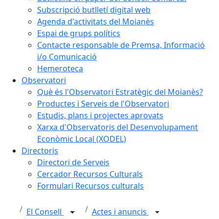
Subscripció butlletí digital web
Agenda d'activitats del Moianès
Espai de grups polítics
Contacte responsable de Premsa, Informació
i/o Comunicació
Hemeroteca
Observatori
Què és l'Observatori Estratègic del Moianès?
Productes i Serveis de l'Observatori
Estudis, plans i projectes aprovats
Xarxa d'Observatoris del Desenvolupament
Econòmic Local (XODEL)
Directoris
Directori de Serveis
Cercador Recursos Culturals
Formulari Recursos culturals
El Consell
Actes i anuncis