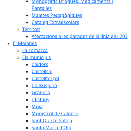
Monogràfic Drogues, Medicaments i
Pantalles
Maletes Pedagògiques
Catàleg Extraescolars
Territori
Afectacions a les parades de la línia e9 i 203
El Moianès
La comarca
Els municipis
Calders
Castellcir
Castellterçol
Collsuspina
Granera
L'Estany
Moià
Monistrol de Calders
Sant Quirze Safaja
Santa Maria d'Oló