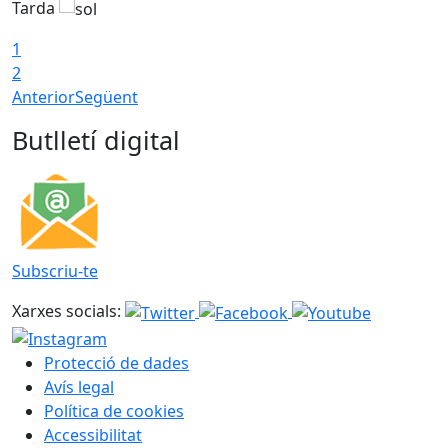
Tarda
T
1
2
Anterior
Següent
Butlletí digital
Subscriu-te
Xarxes socials:
Protecció de dades
Avís legal
Política de cookies
Accessibilitat