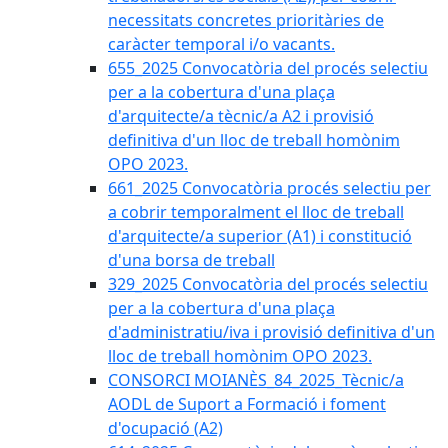
necessitats concretes prioritàries de
caràcter temporal i/o vacants.
655_2025 Convocatòria del procés selectiu
per a la cobertura d'una plaça
d'arquitecte/a tècnic/a A2 i provisió
definitiva d'un lloc de treball homònim
OPO 2023.
661_2025 Convocatòria procés selectiu per
a cobrir temporalment el lloc de treball
d'arquitecte/a superior (A1) i constitució
d'una borsa de treball
329_2025 Convocatòria del procés selectiu
per a la cobertura d'una plaça
d'administratiu/iva i provisió definitiva d'un
lloc de treball homònim OPO 2023.
CONSORCI MOIANÈS_84_2025_Tècnic/a
AODL de Suport a Formació i foment
d'ocupació (A2)