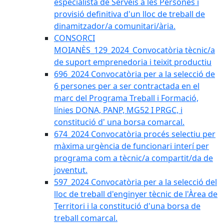
especialista de Serveis a les Persones i
provisió definitiva d'un lloc de treball de
dinamitzador/a comunitari/ària.
CONSORCI
MOIANÈS_129_2024_Convocatòria tècnic/a
de suport emprenedoria i teixit productiu
696_2024 Convocatòria per a la selecció de
6 persones per a ser contractada en el
marc del Programa Treball i Formació,
línies DONA, PANP, MG52 I PRGC, i
constitució d' una borsa comarcal.
674_2024 Convocatòria procés selectiu per
màxima urgència de funcionari interí per
programa com a tècnic/a compartit/da de
joventut.
597_2024 Convocatòria per a la selecció del
lloc de treball d'enginyer tècnic de l'Àrea de
Territori i la constitució d'una borsa de
treball comarcal.