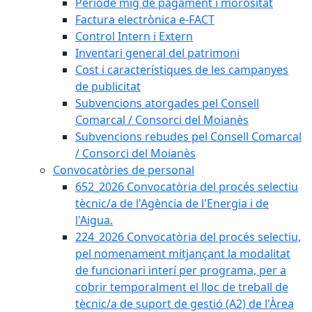
Període mig de pagament i morositat
Factura electrònica e-FACT
Control Intern i Extern
Inventari general del patrimoni
Cost i característiques de les campanyes
de publicitat
Subvencions atorgades pel Consell
Comarcal / Consorci del Moianès
Subvencions rebudes pel Consell Comarcal
/ Consorci del Moianès
Convocatòries de personal
652_2026 Convocatòria del procés selectiu
tècnic/a de l'Agència de l'Energia i de
l'Aigua.
224_2026 Convocatòria del procés selectiu,
pel nomenament mitjançant la modalitat
de funcionari interí per programa, per a
cobrir temporalment el lloc de treball de
tècnic/a de suport de gestió (A2) de l'Àrea