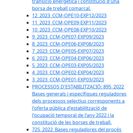
transició energètica i constitució d'una
borsa de treball comarcal.
12_2023_CCM-OPE10-EXP12/2023
11_2023_CCM-OPE09-EXP11/2023
10_2023_CCM-OPE08-EXP10/2023
9_2023_CCM-OPE07-EXP09/2023
8_2023_CCM-OPE06-EXP08/2023
7_2023_CCM-OPE05-EXP07/2023
6_2023_CCM-OPE04-EXP06/2023
5_2023_CCM-OPE03-EXP05/2023
4_2023_CCM-OPE02-EXP04/2023
3_2023_CCM-OPE01-EXP03/2023
PROCESSOS D'ESTABILITZACIÓ: 895_2022
Bases generals i específiques reguladores
dels processos selectius corresponents a
l'oferta pública d'estabilització de
l'ocupació temporal de l'any 2022 i la
constitució de les borses de treball.
725_2022_Bases reguladores del procés