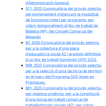
d'Administració General.
911_2025 Convocatòria del procés selectiu
pel nomenament mitjançant la modalitat
de funcionari interí per programa, per
cobrir temporalment el lloc de treball de
Bidell/a (AP), del Consell Comarcal del
Moianès
83_2026 Convocatòria del procés selectiu
per a la cobertura d'una plaça
d'educador/a social A2 i provisió definitiva
d'un lloc de treball homònim OPO 2023.
908_2025 Convocatòria del procés selectiu
per a la selecció d'un/a tècnic/a de territori
en el marc del Programa SOC-Joves en
Pràctiques.
801_2025 Convocatòria del procés selectiu,
per màxima urgència, per a la constitució
d'una borsa de treball comarcal de
treballadors/es socials (A2), per cobrir