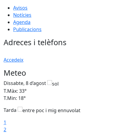
Avisos
Notícies
Agenda
Publicacions
Adreces i telèfons
Accedeix
Meteo
Dissabte, 8 d’agost
D
T.Màx: 33°
T
T.Min: 18°
T
Tarda
1
2