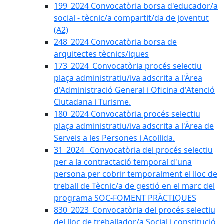
199_2024 Convocatòria borsa d'educador/a
social - tècnic/a compartit/da de joventut
(A2)
248_2024 Convocatòria borsa de
arquitectes tècnics/iques
173_2024_Convocatòria procés selectiu
plaça administratiu/iva adscrita a l'Àrea
d'Administració General i Oficina d'Atenció
Ciutadana i Turisme.
180_2024 Convocatòria procés selectiu
plaça administratiu/iva adscrita a l'Àrea de
Serveis a les Persones i Acollida.
31_2024_ Convocatòria del procés selectiu
per a la contractació temporal d'una
persona per cobrir temporalment el lloc de
treball de Tècnic/a de gestió en el marc del
programa SOC-FOMENT PRÀCTIQUES
830_2023_Convocatòria del procés selectiu
del lloc de treballador/a Social i constitució