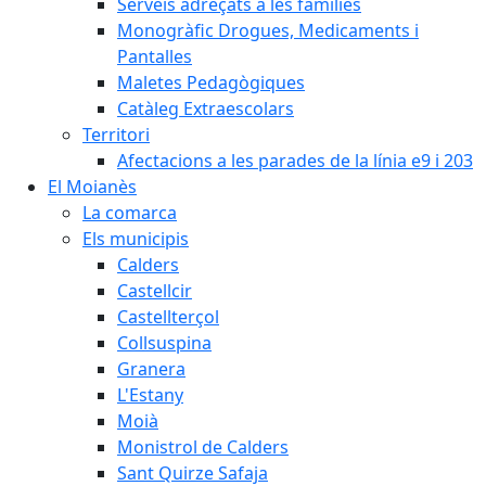
Serveis adreçats a les famílies
Monogràfic Drogues, Medicaments i
Pantalles
Maletes Pedagògiques
Catàleg Extraescolars
Territori
Afectacions a les parades de la línia e9 i 203
El Moianès
La comarca
Els municipis
Calders
Castellcir
Castellterçol
Collsuspina
Granera
L'Estany
Moià
Monistrol de Calders
Sant Quirze Safaja