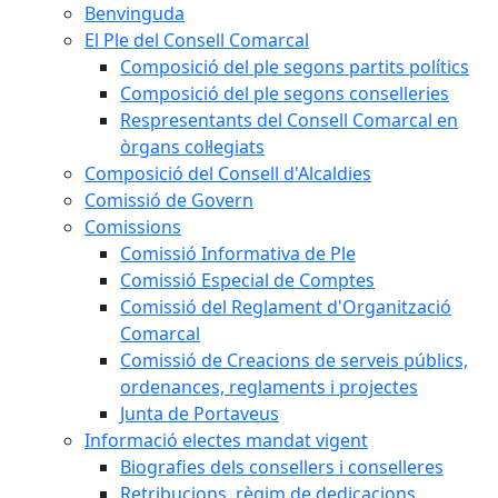
Benvinguda
El Ple del Consell Comarcal
Composició del ple segons partits polítics
Composició del ple segons conselleries
Respresentants del Consell Comarcal en
òrgans col·legiats
Composició del Consell d'Alcaldies
Comissió de Govern
Comissions
Comissió Informativa de Ple
Comissió Especial de Comptes
Comissió del Reglament d'Organització
Comarcal
Comissió de Creacions de serveis públics,
ordenances, reglaments i projectes
Junta de Portaveus
Informació electes mandat vigent
Biografies dels consellers i conselleres
Retribucions, règim de dedicacions,