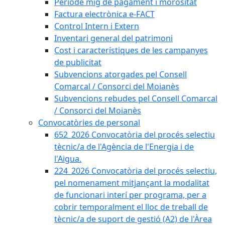
Període mig de pagament i morositat
Factura electrònica e-FACT
Control Intern i Extern
Inventari general del patrimoni
Cost i característiques de les campanyes
de publicitat
Subvencions atorgades pel Consell
Comarcal / Consorci del Moianès
Subvencions rebudes pel Consell Comarcal
/ Consorci del Moianès
Convocatòries de personal
652_2026 Convocatòria del procés selectiu
tècnic/a de l'Agència de l'Energia i de
l'Aigua.
224_2026 Convocatòria del procés selectiu,
pel nomenament mitjançant la modalitat
de funcionari interí per programa, per a
cobrir temporalment el lloc de treball de
tècnic/a de suport de gestió (A2) de l'Àrea