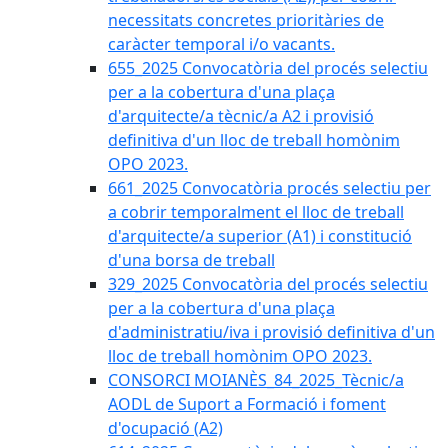
necessitats concretes prioritàries de
caràcter temporal i/o vacants.
655_2025 Convocatòria del procés selectiu
per a la cobertura d'una plaça
d'arquitecte/a tècnic/a A2 i provisió
definitiva d'un lloc de treball homònim
OPO 2023.
661_2025 Convocatòria procés selectiu per
a cobrir temporalment el lloc de treball
d'arquitecte/a superior (A1) i constitució
d'una borsa de treball
329_2025 Convocatòria del procés selectiu
per a la cobertura d'una plaça
d'administratiu/iva i provisió definitiva d'un
lloc de treball homònim OPO 2023.
CONSORCI MOIANÈS_84_2025_Tècnic/a
AODL de Suport a Formació i foment
d'ocupació (A2)