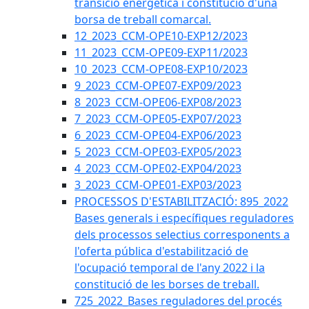
transició energètica i constitució d'una
borsa de treball comarcal.
12_2023_CCM-OPE10-EXP12/2023
11_2023_CCM-OPE09-EXP11/2023
10_2023_CCM-OPE08-EXP10/2023
9_2023_CCM-OPE07-EXP09/2023
8_2023_CCM-OPE06-EXP08/2023
7_2023_CCM-OPE05-EXP07/2023
6_2023_CCM-OPE04-EXP06/2023
5_2023_CCM-OPE03-EXP05/2023
4_2023_CCM-OPE02-EXP04/2023
3_2023_CCM-OPE01-EXP03/2023
PROCESSOS D'ESTABILITZACIÓ: 895_2022
Bases generals i específiques reguladores
dels processos selectius corresponents a
l'oferta pública d'estabilització de
l'ocupació temporal de l'any 2022 i la
constitució de les borses de treball.
725_2022_Bases reguladores del procés