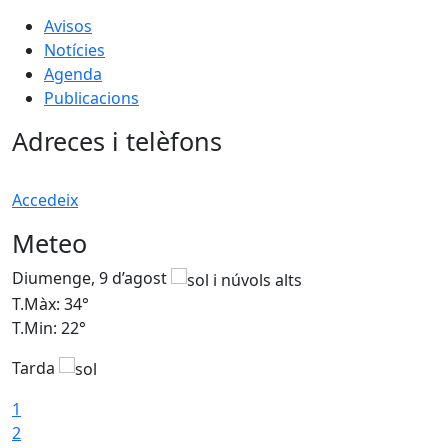
Avisos
Notícies
Agenda
Publicacions
Adreces i telèfons
Accedeix
Meteo
Diumenge, 9 d’agost
D
T.Màx: 34°
T
T.Min: 22°
T
Tarda
T
1
2