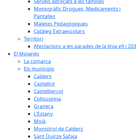
Serveis adreçats a les famílies
Monogràfic Drogues, Medicaments i
Pantalles
Maletes Pedagògiques
Catàleg Extraescolars
Territori
Afectacions a les parades de la línia e9 i 203
El Moianès
La comarca
Els municipis
Calders
Castellcir
Castellterçol
Collsuspina
Granera
L'Estany
Moià
Monistrol de Calders
Sant Quirze Safaja