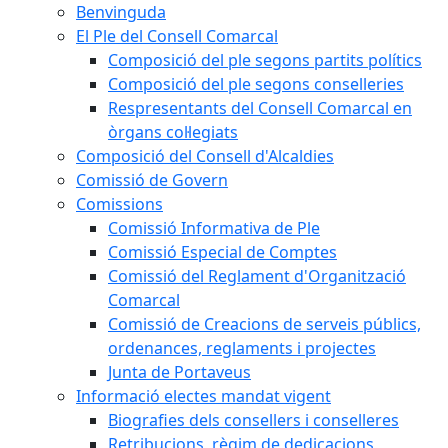
Benvinguda
El Ple del Consell Comarcal
Composició del ple segons partits polítics
Composició del ple segons conselleries
Respresentants del Consell Comarcal en
òrgans col·legiats
Composició del Consell d'Alcaldies
Comissió de Govern
Comissions
Comissió Informativa de Ple
Comissió Especial de Comptes
Comissió del Reglament d'Organització
Comarcal
Comissió de Creacions de serveis públics,
ordenances, reglaments i projectes
Junta de Portaveus
Informació electes mandat vigent
Biografies dels consellers i conselleres
Retribucions, règim de dedicacions,