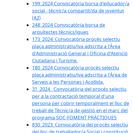
199_2024 Convocatòria borsa d'educador/a
social - tècnic/a compartit/da de joventut
(A2)
248_2024 Convocatòria borsa de
arquitectes tècnics/iques
173_2024_Convocatòria procés selectiu
plaça administratiu/iva adscrita a l'Àrea
d'Administració General i Oficina d'Atenció
Ciutadana i Turisme.
180_2024 Convocatòria procés selectiu
plaça administratiu/iva adscrita a l'Àrea de
Serveis a les Persones i Acollida.
31_2024_ Convocatòria del procés selectiu
per a la contractació temporal d'una
persona per cobrir temporalment el lloc de
treball de Tècnic/a de gestió en el marc del
programa SOC-FOMENT PRÀCTIQUES
830_2023_Convocatòria del procés selectiu
del lloc de treballador/a Social i constitució