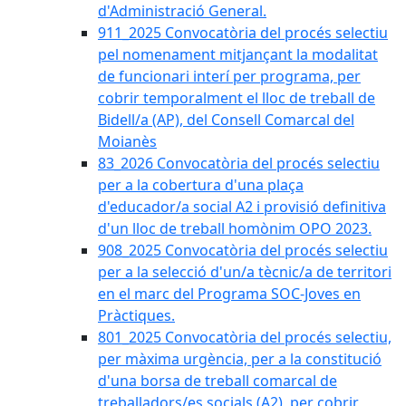
d'Administració General.
911_2025 Convocatòria del procés selectiu
pel nomenament mitjançant la modalitat
de funcionari interí per programa, per
cobrir temporalment el lloc de treball de
Bidell/a (AP), del Consell Comarcal del
Moianès
83_2026 Convocatòria del procés selectiu
per a la cobertura d'una plaça
d'educador/a social A2 i provisió definitiva
d'un lloc de treball homònim OPO 2023.
908_2025 Convocatòria del procés selectiu
per a la selecció d'un/a tècnic/a de territori
en el marc del Programa SOC-Joves en
Pràctiques.
801_2025 Convocatòria del procés selectiu,
per màxima urgència, per a la constitució
d'una borsa de treball comarcal de
treballadors/es socials (A2), per cobrir