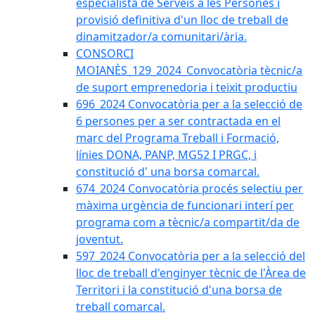
especialista de Serveis a les Persones i
provisió definitiva d'un lloc de treball de
dinamitzador/a comunitari/ària.
CONSORCI
MOIANÈS_129_2024_Convocatòria tècnic/a
de suport emprenedoria i teixit productiu
696_2024 Convocatòria per a la selecció de
6 persones per a ser contractada en el
marc del Programa Treball i Formació,
línies DONA, PANP, MG52 I PRGC, i
constitució d' una borsa comarcal.
674_2024 Convocatòria procés selectiu per
màxima urgència de funcionari interí per
programa com a tècnic/a compartit/da de
joventut.
597_2024 Convocatòria per a la selecció del
lloc de treball d'enginyer tècnic de l'Àrea de
Territori i la constitució d'una borsa de
treball comarcal.