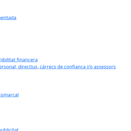
umentada
ibilitat financera
personal, directius, càrrecs de confiança i/o assessors
 Comarcal
ublicitat