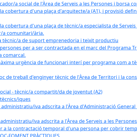
ador/a social de l'Àrea de Serveis a les Persones i borsa c
 cobertura d'una plaça d'arquitecte/a (A1), i provisió definit
a cobertura d'una plaça de tècnic/a especialista de Serveis 
r/a comunitari/ària.
cnic/a de suport emprenedoria i teixit productiu
 persones per a ser contractada en el marc del Programa Tre
a comarcal.
àxima urgència de funcionari interí per programa com a tè
c de treball d'enginyer tècnic de l'Àrea de Territori i la con
ial - tècnic/a compartit/da de joventut (A2)
tècnics/iques
dministratiu/iva adscrita a l'Àrea d'Administració General i
ministratiu/iva adscrita a l'Àrea de Serveis a les Persones 
r a la contractació temporal d'una persona per cobrir tempo
ma SOC-FOMENT PRÀCTIQUES