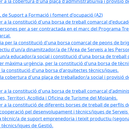
a la cobertura d'una plaça d'administratiu/iva i provisió def
e Suport a Formació i foment d'ocupació (A2)
r a la constitució d'una borsa de treball comarcal d'educad
persones per a ser contractada en el marc del Programa Treb
rcal.
a per la constitució d'una borsa comarcal de peons de bri
ectiu d'un/a dinamitzador/a de l'Àrea de Serveis a les Pers
un/a educador/a social i constitució d'una borsa de treball
r màxima urgència, per la constitució d'una borsa de tècnic
la constitució d'una borsa d'arquitectes tècnics/iques.
 cobertura d'una plaça de treballador/a social i provisió def
 a la constitució d'una borsa de treball comarcal d'administ
s, Territori, Acollida i Oficina de Turisme del Moianès.
 a la constitució de diferents borses de treball de perfils d
 cooperació pel desenvolupament i tècnics/iques de Serveis T
nic/a de suport emprenedoria i teixit productiu (segona
tècnics/iques de Gestió.