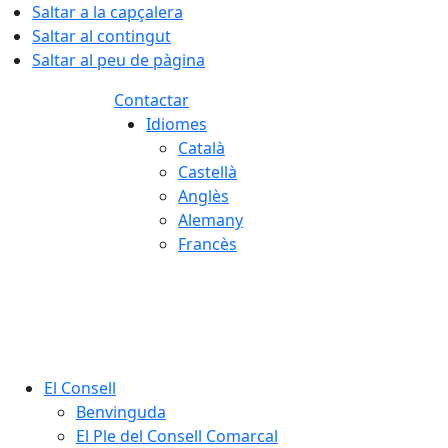
Saltar a la capçalera
Saltar al contingut
Saltar al peu de pàgina
Contactar
Idiomes
Català
Castellà
Anglès
Alemany
Francès
08.08.2026 | 16:11
El Consell
Benvinguda
El Ple del Consell Comarcal