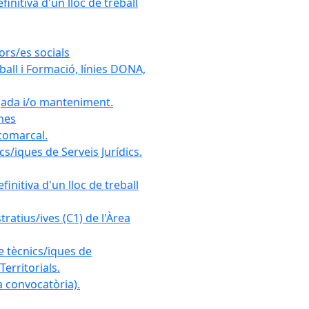
initiva d'un lloc de treball
ors/es socials
all i Formació, línies DONA,
gada i/o manteniment.
ones
 comarcal.
s/iques de Serveis Jurídics.
initiva d'un lloc de treball
ratius/ives (C1) de l'Àrea
e tècnics/iques de
erritorials.
 convocatòria).