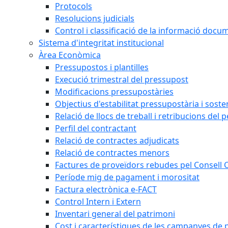
Protocols
Resolucions judicials
Control i classificació de la informació doc
Sistema d'integritat institucional
Àrea Econòmica
Pressupostos i plantilles
Execució trimestral del pressupost
Modificacions pressupostàries
Objectius d'estabilitat pressupostària i sosten
Relació de llocs de treball i retribucions del 
Perfil del contractant
Relació de contractes adjudicats
Relació de contractes menors
Factures de proveïdors rebudes pel Consell
Període mig de pagament i morositat
Factura electrònica e-FACT
Control Intern i Extern
Inventari general del patrimoni
Cost i característiques de les campanyes de p