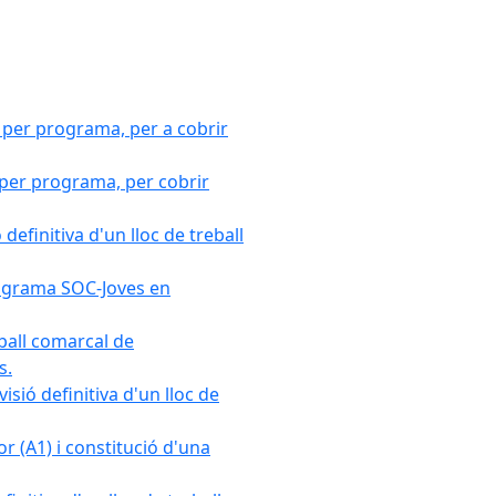
 per programa, per a cobrir
 per programa, per cobrir
efinitiva d'un lloc de treball
Programa SOC-Joves en
ball comarcal de
s.
sió definitiva d'un lloc de
r (A1) i constitució d'una