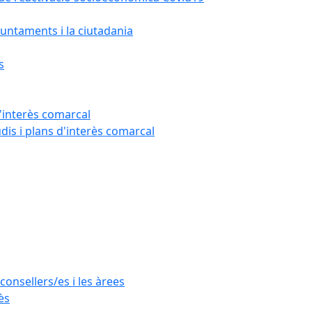
untaments i la ciutadania
s
'interès comarcal
udis i plans d'interès comarcal
consellers/es i les àrees
ès