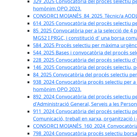
329_2025 Convocatòria del procés selectiu per 
homònim OPO 2023.
CONSORCI MOIANÈS_84_2025_Tècnic/a AODL d
614_2025 Convocatòria del procès selectiu pe
85_2025 Convocatòria per a la selecció de 4 
MG52 I PRGC, i constitució d' una borsa coma
584_2025 Procés selectiu per màxima urgènci
544_2025 Bases i convocatòria del procés sel
228_2025 Convocatòria del procés selectiu d'
146_2025 Convocatòria del procés selectiu, pe
84_2025 Convocatòria del procés selectiu per 
938_2024 Convocatòria procés selectiu per a la
homònim OPO 2023.
892_2024 Convocatòria del procés selectiu per
d'Administració General, Serveis a les Persone
911_2024 Convocatòria del procés selectiu per
Comunicació, treball en xarxa, organització i
CONSORCI MOIANÈS_160_2024_Convocatòria tèc
798_2024 Convocatòria procés selectiu borsa 