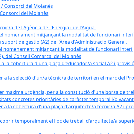
 / Consorci del Moianès
 Consorci del Moianès
ic/a de l'Agència de l'Energia i de l'Aigua.
el nomenament mitjançant la modalitat de funcionari interí
e suport de gestió (A2) de l'Àrea d'Administració General.
el nomenament mitjançant la modalitat de funcionari interí
AP), del Consell Comarcal del Moianès
 la cobertura d'una plaça d'educador/a social A2 i provisió d
 a la selecció d'un/a tècnic/a de territori en el marc del 
er màxima urgència, per a la constitució d'una borsa de tre
sitats concretes prioritàries de caràcter temporal i/o vacant
a la cobertura d'una plaça d'arquitecte/a tècnic/a A2 i provi
obrir temporalment el lloc de treball d'arquitecte/a superio