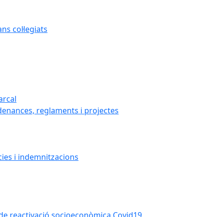
s col·legiats
arcal
denances, reglaments i projectes
cies i indemnitzacions
la de reactivació socioeconòmica Covid19