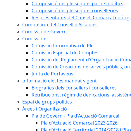
Composició del ple segons partits polítics
Composició del ple segons conselleries
Respresentants del Consell Comarcal en òrgan
Composició del Consell d'Alcaldies
Comissió de Govern
Comissions
Comissió Informativa de Ple
Comissió Especial de Comptes
Comissió del Reglament d'Organització Com
Comissió de Creacions de serveis públics, or
Junta de Portaveus
Informació electes mandat vigent
Biografies dels consellers i conselleres
Retribucions, règim de dedicacions, assistèn
Espai de grups polítics
Àrees i Organització
Pla de Govern - Pla d'Actuació Comarcal
Pla d'Actuació Comarcal 2023-2026
Pla d'Actuació Territorial 2014/2018 i P