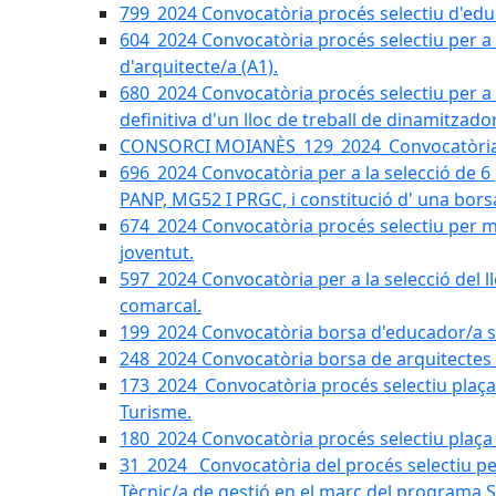
799_2024 Convocatòria procés selectiu d'educ
604_2024 Convocatòria procés selectiu per a la
d'arquitecte/a (A1).
680_2024 Convocatòria procés selectiu per a l
definitiva d'un lloc de treball de dinamitzado
CONSORCI MOIANÈS_129_2024_Convocatòria tè
696_2024 Convocatòria per a la selecció de 6
PANP, MG52 I PRGC, i constitució d' una bors
674_2024 Convocatòria procés selectiu per m
joventut.
597_2024 Convocatòria per a la selecció del llo
comarcal.
199_2024 Convocatòria borsa d'educador/a soc
248_2024 Convocatòria borsa de arquitectes 
173_2024_Convocatòria procés selectiu plaça a
Turisme.
180_2024 Convocatòria procés selectiu plaça ad
31_2024_ Convocatòria del procés selectiu pe
Tècnic/a de gestió en el marc del progra