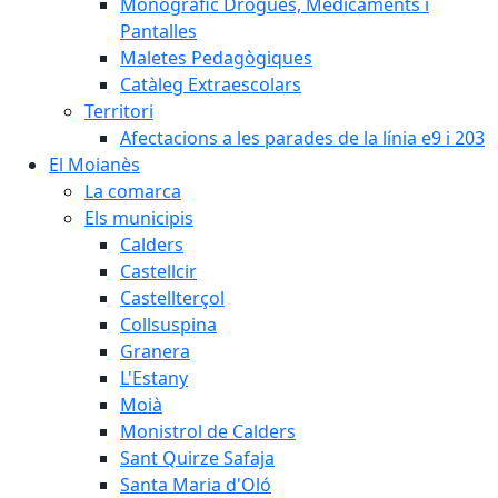
Monogràfic Drogues, Medicaments i
Pantalles
Maletes Pedagògiques
Catàleg Extraescolars
Territori
Afectacions a les parades de la línia e9 i 203
El Moianès
La comarca
Els municipis
Calders
Castellcir
Castellterçol
Collsuspina
Granera
L'Estany
Moià
Monistrol de Calders
Sant Quirze Safaja
Santa Maria d'Oló