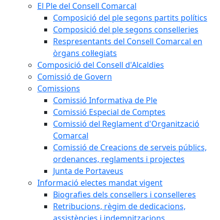
El Ple del Consell Comarcal
Composició del ple segons partits polítics
Composició del ple segons conselleries
Respresentants del Consell Comarcal en
òrgans col·legiats
Composició del Consell d'Alcaldies
Comissió de Govern
Comissions
Comissió Informativa de Ple
Comissió Especial de Comptes
Comissió del Reglament d'Organització
Comarcal
Comissió de Creacions de serveis públics,
ordenances, reglaments i projectes
Junta de Portaveus
Informació electes mandat vigent
Biografies dels consellers i conselleres
Retribucions, règim de dedicacions,
assistències i indemnitzacions