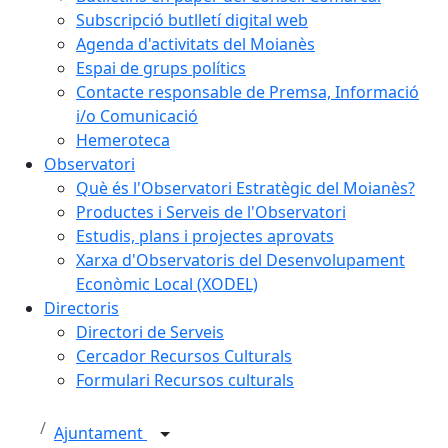
Subscripció butlletí digital web
Agenda d'activitats del Moianès
Espai de grups polítics
Contacte responsable de Premsa, Informació
i/o Comunicació
Hemeroteca
Observatori
Què és l'Observatori Estratègic del Moianès?
Productes i Serveis de l'Observatori
Estudis, plans i projectes aprovats
Xarxa d'Observatoris del Desenvolupament
Econòmic Local (XODEL)
Directoris
Directori de Serveis
Cercador Recursos Culturals
Formulari Recursos culturals
Ajuntament