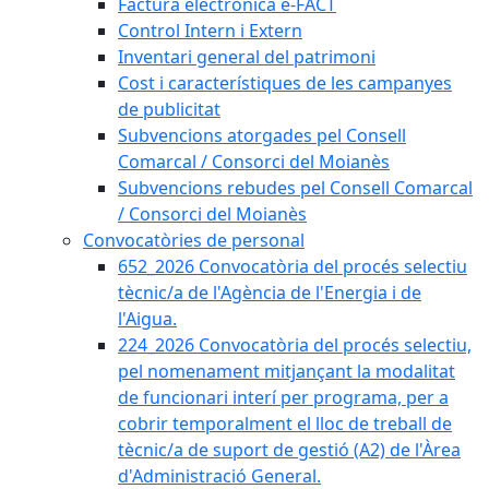
Factura electrònica e-FACT
Control Intern i Extern
Inventari general del patrimoni
Cost i característiques de les campanyes
de publicitat
Subvencions atorgades pel Consell
Comarcal / Consorci del Moianès
Subvencions rebudes pel Consell Comarcal
/ Consorci del Moianès
Convocatòries de personal
652_2026 Convocatòria del procés selectiu
tècnic/a de l'Agència de l'Energia i de
l'Aigua.
224_2026 Convocatòria del procés selectiu,
pel nomenament mitjançant la modalitat
de funcionari interí per programa, per a
cobrir temporalment el lloc de treball de
tècnic/a de suport de gestió (A2) de l'Àrea
d'Administració General.