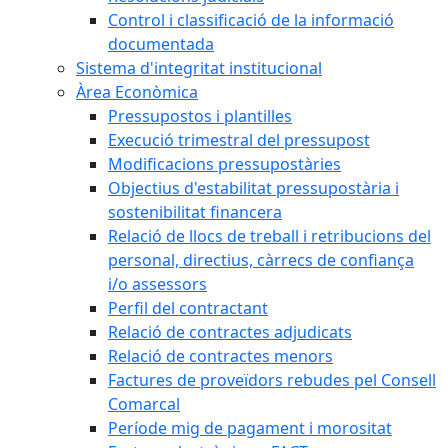
Control i classificació de la informació
documentada
Sistema d'integritat institucional
Àrea Econòmica
Pressupostos i plantilles
Execució trimestral del pressupost
Modificacions pressupostàries
Objectius d'estabilitat pressupostària i
sostenibilitat financera
Relació de llocs de treball i retribucions del
personal, directius, càrrecs de confiança
i/o assessors
Perfil del contractant
Relació de contractes adjudicats
Relació de contractes menors
Factures de proveïdors rebudes pel Consell
Comarcal
Període mig de pagament i morositat