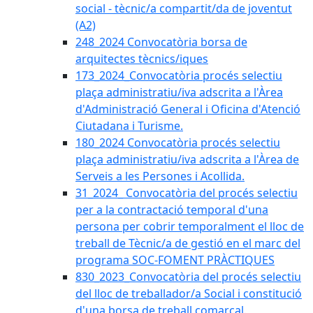
social - tècnic/a compartit/da de joventut
(A2)
248_2024 Convocatòria borsa de
arquitectes tècnics/iques
173_2024_Convocatòria procés selectiu
plaça administratiu/iva adscrita a l'Àrea
d'Administració General i Oficina d'Atenció
Ciutadana i Turisme.
180_2024 Convocatòria procés selectiu
plaça administratiu/iva adscrita a l'Àrea de
Serveis a les Persones i Acollida.
31_2024_ Convocatòria del procés selectiu
per a la contractació temporal d'una
persona per cobrir temporalment el lloc de
treball de Tècnic/a de gestió en el marc del
programa SOC-FOMENT PRÀCTIQUES
830_2023_Convocatòria del procés selectiu
del lloc de treballador/a Social i constitució
d'una borsa de treball comarcal.