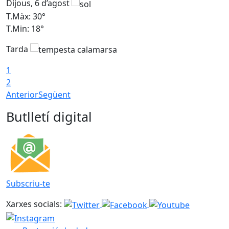
Dijous, 6 d’agost
D
T.Màx: 30°
T
T.Min: 18°
T
Tarda
T
1
2
Anterior
Següent
Butlletí digital
Subscriu-te
Xarxes socials: