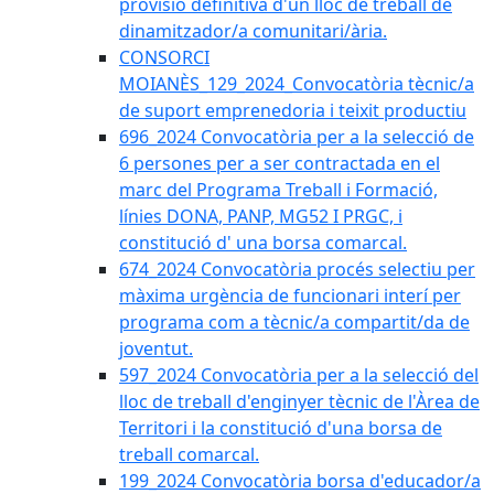
provisió definitiva d'un lloc de treball de
dinamitzador/a comunitari/ària.
CONSORCI
MOIANÈS_129_2024_Convocatòria tècnic/a
de suport emprenedoria i teixit productiu
696_2024 Convocatòria per a la selecció de
6 persones per a ser contractada en el
marc del Programa Treball i Formació,
línies DONA, PANP, MG52 I PRGC, i
constitució d' una borsa comarcal.
674_2024 Convocatòria procés selectiu per
màxima urgència de funcionari interí per
programa com a tècnic/a compartit/da de
joventut.
597_2024 Convocatòria per a la selecció del
lloc de treball d'enginyer tècnic de l'Àrea de
Territori i la constitució d'una borsa de
treball comarcal.
199_2024 Convocatòria borsa d'educador/a