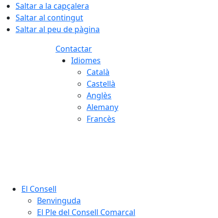
Saltar a la capçalera
Saltar al contingut
Saltar al peu de pàgina
Contactar
Idiomes
Català
Castellà
Anglès
Alemany
Francès
08.08.2026 | 07:47
El Consell
Benvinguda
El Ple del Consell Comarcal