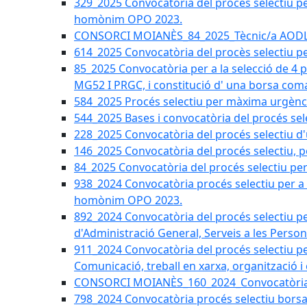
329_2025 Convocatòria del procés selectiu per 
homònim OPO 2023.
CONSORCI MOIANÈS_84_2025_Tècnic/a AODL d
614_2025 Convocatòria del procès selectiu pe
85_2025 Convocatòria per a la selecció de 4 
MG52 I PRGC, i constitució d' una borsa coma
584_2025 Procés selectiu per màxima urgènci
544_2025 Bases i convocatòria del procés sel
228_2025 Convocatòria del procés selectiu d'
146_2025 Convocatòria del procés selectiu, pe
84_2025 Convocatòria del procés selectiu per 
938_2024 Convocatòria procés selectiu per a la
homònim OPO 2023.
892_2024 Convocatòria del procés selectiu per
d'Administració General, Serveis a les Persone
911_2024 Convocatòria del procés selectiu per
Comunicació, treball en xarxa, organització i
CONSORCI MOIANÈS_160_2024_Convocatòria tèc
798_2024 Convocatòria procés selectiu borsa 