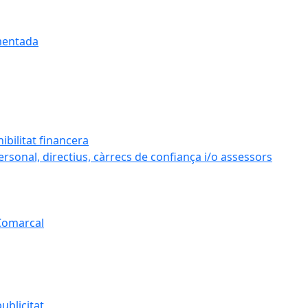
umentada
ibilitat financera
personal, directius, càrrecs de confiança i/o assessors
 Comarcal
ublicitat