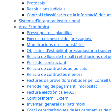
Protocols
Resolucions judicials
Control i classificació de la informació doc
Sistema d'integritat institucional
Àrea Econòmica
Pressupostos i plantilles
Execució trimestral del pressupost
Modificacions pressupostàries
Objectius d'estabilitat pressupostària i sosten
Relació de llocs de treball i retribucions del 
Perfil del contractant
Relació de contractes adjudicats
Relació de contractes menors
Factures de proveïdors rebudes pel Consell
Període mig de pagament i morositat
Factura electrònica e-FACT
Control Intern i Extern
Inventari general del patrimoni
Cost i característiques de les campanyes de p