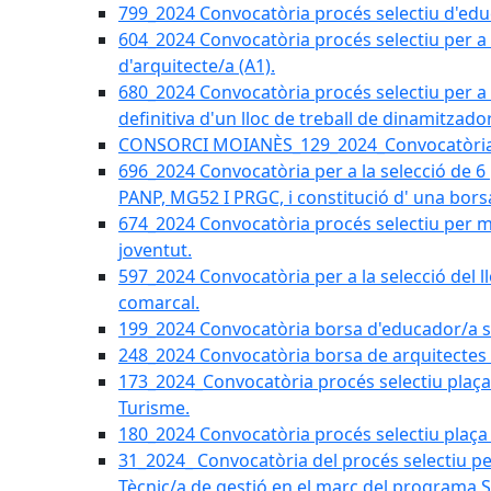
799_2024 Convocatòria procés selectiu d'educ
604_2024 Convocatòria procés selectiu per a la
d'arquitecte/a (A1).
680_2024 Convocatòria procés selectiu per a l
definitiva d'un lloc de treball de dinamitzado
CONSORCI MOIANÈS_129_2024_Convocatòria tè
696_2024 Convocatòria per a la selecció de 6
PANP, MG52 I PRGC, i constitució d' una bors
674_2024 Convocatòria procés selectiu per m
joventut.
597_2024 Convocatòria per a la selecció del llo
comarcal.
199_2024 Convocatòria borsa d'educador/a soc
248_2024 Convocatòria borsa de arquitectes 
173_2024_Convocatòria procés selectiu plaça a
Turisme.
180_2024 Convocatòria procés selectiu plaça ad
31_2024_ Convocatòria del procés selectiu pe
Tècnic/a de gestió en el marc del progra