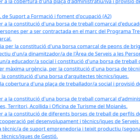
a la cobertura d'una plaça d'administratiu/iva i provisió def
e Suport a Formació i foment d'ocupació (A2)
r a la constitució d'una borsa de treball comarcal d'educad
persones per a ser contractada en el marc del Programa Treb
rcal.
a per la constitució d'una borsa comarcal de peons de bri
ectiu d'un/a dinamitzador/a de l'Àrea de Serveis a les Pers
un/a educador/a social i constitució d'una borsa de treball
r màxima urgència, per la constitució d'una borsa de tècnic
la constitució d'una borsa d'arquitectes tècnics/iques.
 cobertura d'una plaça de treballador/a social i provisió def
 a la constitució d'una borsa de treball comarcal d'administ
s, Territori, Acollida i Oficina de Turisme del Moianès.
 a la constitució de diferents borses de treball de perfils d
 cooperació pel desenvolupament i tècnics/iques de Serveis T
nic/a de suport emprenedoria i teixit productiu (segona
tècnics/iques de Gestió.