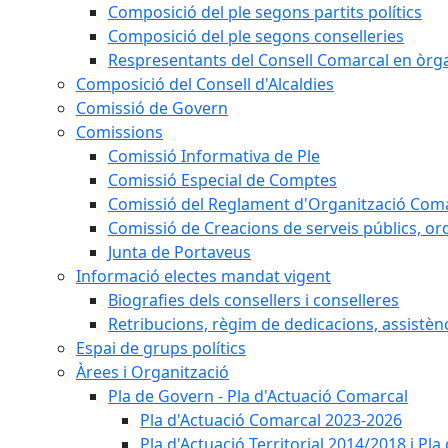
Composició del ple segons partits polítics
Composició del ple segons conselleries
Respresentants del Consell Comarcal en òrgan
Composició del Consell d'Alcaldies
Comissió de Govern
Comissions
Comissió Informativa de Ple
Comissió Especial de Comptes
Comissió del Reglament d'Organització Com
Comissió de Creacions de serveis públics, or
Junta de Portaveus
Informació electes mandat vigent
Biografies dels consellers i conselleres
Retribucions, règim de dedicacions, assistèn
Espai de grups polítics
Àrees i Organització
Pla de Govern - Pla d'Actuació Comarcal
Pla d'Actuació Comarcal 2023-2026
Pla d'Actuació Territorial 2014/2018 i P