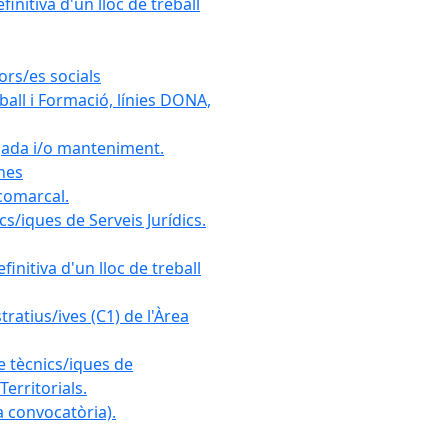
initiva d'un lloc de treball
ors/es socials
all i Formació, línies DONA,
gada i/o manteniment.
ones
 comarcal.
s/iques de Serveis Jurídics.
initiva d'un lloc de treball
ratius/ives (C1) de l'Àrea
e tècnics/iques de
erritorials.
 convocatòria).