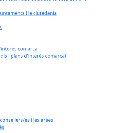
untaments i la ciutadania
s
'interès comarcal
udis i plans d'interès comarcal
consellers/es i les àrees
ès