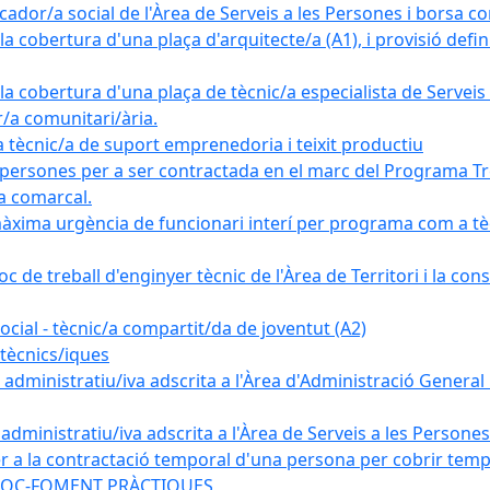
ador/a social de l'Àrea de Serveis a les Persones i borsa c
 cobertura d'una plaça d'arquitecte/a (A1), i provisió definit
a cobertura d'una plaça de tècnic/a especialista de Serveis 
r/a comunitari/ària.
cnic/a de suport emprenedoria i teixit productiu
 persones per a ser contractada en el marc del Programa Tre
a comarcal.
àxima urgència de funcionari interí per programa com a tè
c de treball d'enginyer tècnic de l'Àrea de Territori i la con
ial - tècnic/a compartit/da de joventut (A2)
tècnics/iques
dministratiu/iva adscrita a l'Àrea d'Administració General i
ministratiu/iva adscrita a l'Àrea de Serveis a les Persones 
r a la contractació temporal d'una persona per cobrir tempo
ma SOC-FOMENT PRÀCTIQUES