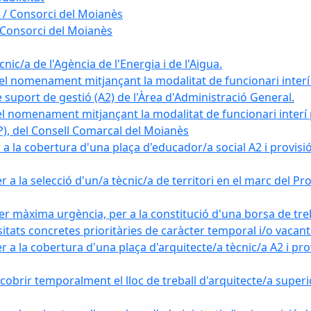
 / Consorci del Moianès
 Consorci del Moianès
ic/a de l'Agència de l'Energia i de l'Aigua.
el nomenament mitjançant la modalitat de funcionari interí
e suport de gestió (A2) de l'Àrea d'Administració General.
el nomenament mitjançant la modalitat de funcionari interí
AP), del Consell Comarcal del Moianès
 la cobertura d'una plaça d'educador/a social A2 i provisió d
 a la selecció d'un/a tècnic/a de territori en el marc del 
er màxima urgència, per a la constitució d'una borsa de tre
sitats concretes prioritàries de caràcter temporal i/o vacant
a la cobertura d'una plaça d'arquitecte/a tècnic/a A2 i provi
obrir temporalment el lloc de treball d'arquitecte/a superio