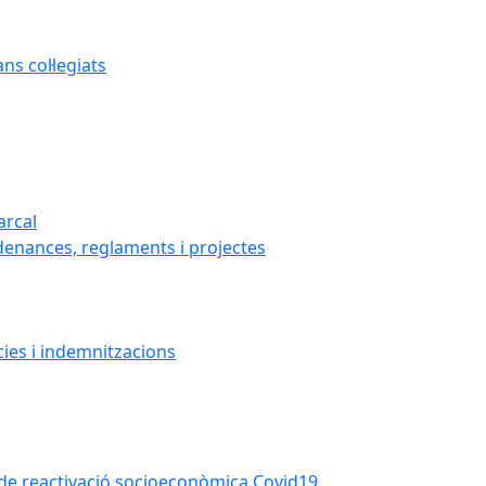
s col·legiats
arcal
denances, reglaments i projectes
cies i indemnitzacions
la de reactivació socioeconòmica Covid19