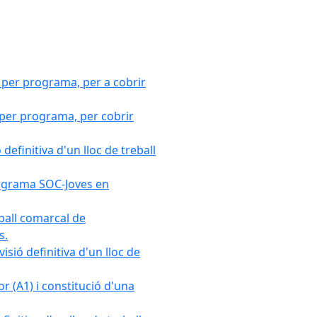
 per programa, per a cobrir
 per programa, per cobrir
efinitiva d'un lloc de treball
Programa SOC-Joves en
ball comarcal de
s.
sió definitiva d'un lloc de
r (A1) i constitució d'una