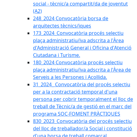
social - tècnic/a compartit/da de joventut
(A2)
248_2024 Convocatòria borsa de
arquitectes tècnics/iques
173_2024_Convocatòria procés selectiu
plaça administratiu/iva adscrita a l'Àrea
d'Administració General i Oficina d'Atenció
Ciutadana i Turisme.
180_2024 Convocatòria procés selectiu
plaça administratiu/iva adscrita a l'Àrea de
Serveis a les Persones i Acollida.
31_2024_ Convocatòria del procés selectiu
per a la contractació temporal d'una
persona per cobrir temporalment el lloc de
treball de Tècnic/a de gestió en el marc del
programa SOC-FOMENT PRÀCTIQUES
830_2023_Convocatòria del procés selectiu
del lloc de treballador/a Social i constitució
d'una borsa de treball comarcal.