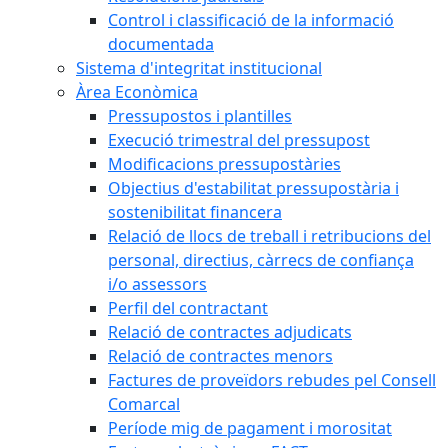
Control i classificació de la informació
documentada
Sistema d'integritat institucional
Àrea Econòmica
Pressupostos i plantilles
Execució trimestral del pressupost
Modificacions pressupostàries
Objectius d'estabilitat pressupostària i
sostenibilitat financera
Relació de llocs de treball i retribucions del
personal, directius, càrrecs de confiança
i/o assessors
Perfil del contractant
Relació de contractes adjudicats
Relació de contractes menors
Factures de proveïdors rebudes pel Consell
Comarcal
Període mig de pagament i morositat