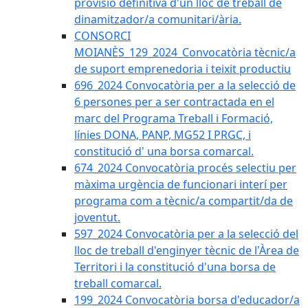
provisió definitiva d'un lloc de treball de
dinamitzador/a comunitari/ària.
CONSORCI
MOIANÈS_129_2024_Convocatòria tècnic/a
de suport emprenedoria i teixit productiu
696_2024 Convocatòria per a la selecció de
6 persones per a ser contractada en el
marc del Programa Treball i Formació,
línies DONA, PANP, MG52 I PRGC, i
constitució d' una borsa comarcal.
674_2024 Convocatòria procés selectiu per
màxima urgència de funcionari interí per
programa com a tècnic/a compartit/da de
joventut.
597_2024 Convocatòria per a la selecció del
lloc de treball d'enginyer tècnic de l'Àrea de
Territori i la constitució d'una borsa de
treball comarcal.
199_2024 Convocatòria borsa d'educador/a