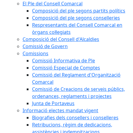
El Ple del Consell Comarcal
Composició del ple segons partits polítics
Composició del ple segons conselleries
Respresentants del Consell Comarcal en
òrgans col·legiats
Composició del Consell d'Alcaldies
Comissió de Govern
Comissions
Comissió Informativa de Ple
Comissió Especial de Comptes
Comissió del Reglament d'Organització
Comarcal
Comissió de Creacions de serveis públics,
ordenances, reglaments i projectes
Junta de Portaveus
Informació electes mandat vigent
Biografies dels consellers i conselleres
Retribucions, règim de dedicacions,
assistències i indemnitzacions