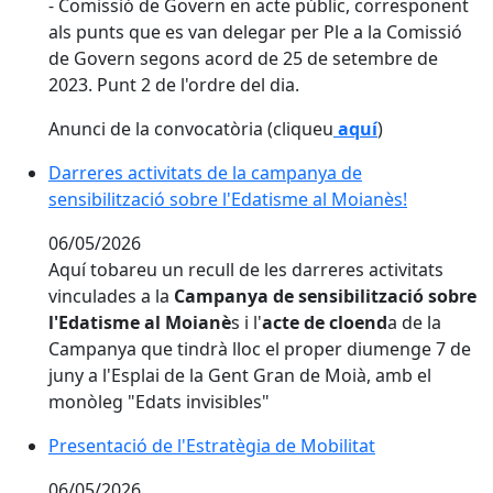
- Comissió de Govern en acte públic, corresponent
als punts que es van delegar per Ple a la Comissió
de Govern segons acord de 25 de setembre de
2023. Punt 2 de l'ordre del dia.
Anunci de la convocatòria (cliqueu
aquí
)
Darreres activitats de la campanya de sensibilització 
Darreres activitats de la campanya de
sensibilització sobre l'Edatisme al Moianès!
06/05/2026
Aquí tobareu un recull de les darreres activitats
vinculades a la
Campanya de sensibilització sobre
l'Edatisme al Moianè
s i l'
acte de cloend
a de la
Campanya que tindrà lloc el proper diumenge 7 de
juny a l'Esplai de la Gent Gran de Moià, amb el
monòleg "Edats invisibles"
Presentació de l'Estratègia de Mobilitat
Presentació de l'Estratègia de Mobilitat
06/05/2026