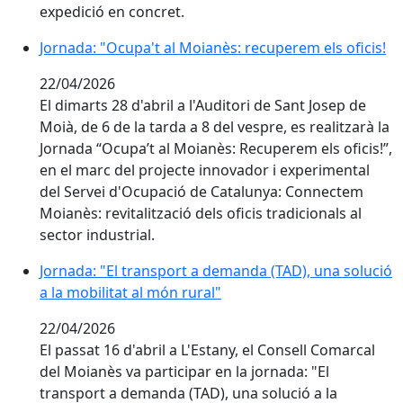
expedició en concret.
Jornada: "Ocupa't al Moianès: recuperem els oficis!
Jornada: "Ocupa't al Moianès: recuperem els oficis!
22/04/2026
El dimarts 28 d'abril a l'Auditori de Sant Josep de
Moià, de 6 de la tarda a 8 del vespre, es realitzarà la
Jornada “Ocupa’t al Moianès: Recuperem els oficis!”,
en el marc del projecte innovador i experimental
del Servei d'Ocupació de Catalunya: Connectem
Moianès: revitalització dels oficis tradicionals al
sector industrial.
Jornada: "El transport a demanda (TAD), una solució a 
Jornada: "El transport a demanda (TAD), una solució
a la mobilitat al món rural"
22/04/2026
El passat 16 d'abril a L'Estany, el Consell Comarcal
del Moianès va participar en la jornada: "El
transport a demanda (TAD), una solució a la