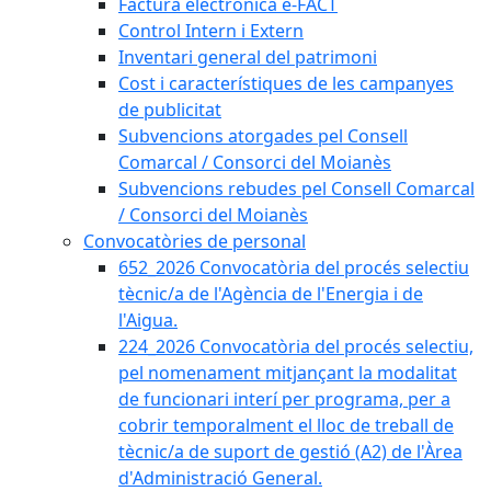
Factura electrònica e-FACT
Control Intern i Extern
Inventari general del patrimoni
Cost i característiques de les campanyes
de publicitat
Subvencions atorgades pel Consell
Comarcal / Consorci del Moianès
Subvencions rebudes pel Consell Comarcal
/ Consorci del Moianès
Convocatòries de personal
652_2026 Convocatòria del procés selectiu
tècnic/a de l'Agència de l'Energia i de
l'Aigua.
224_2026 Convocatòria del procés selectiu,
pel nomenament mitjançant la modalitat
de funcionari interí per programa, per a
cobrir temporalment el lloc de treball de
tècnic/a de suport de gestió (A2) de l'Àrea
d'Administració General.