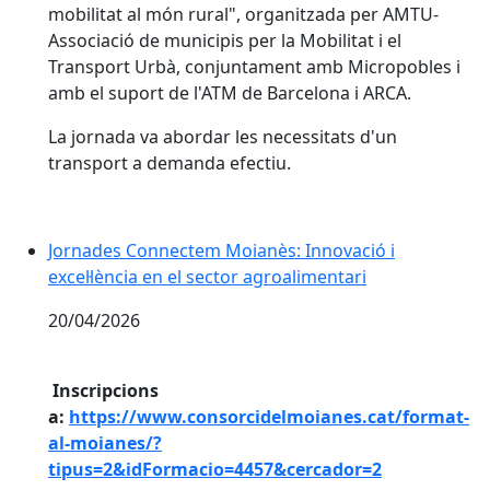
mobilitat al món rural", organitzada per AMTU-
Associació de municipis per la Mobilitat i el
Transport Urbà, conjuntament amb Micropobles i
amb el suport de l'ATM de Barcelona i ARCA.
La jornada va abordar les necessitats d'un
transport a demanda efectiu.
Jornades Connectem Moianès: Innovació i excel·lència
Jornades Connectem Moianès: Innovació i
excel·lència en el sector agroalimentari
20/04/2026
Inscripcions
a:
https://www.consorcidelmoianes.cat/format-
al-moianes/?
tipus=2&idFormacio=4457&cercador=2