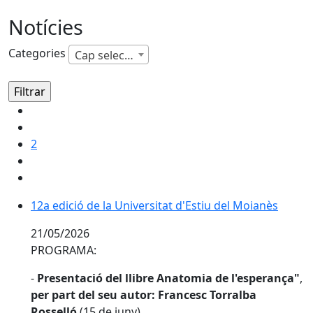
Notícies
Categories
Cap selecció
2
12a edició de la Universitat d'Estiu del Moianès
12a edició de la Universitat d'Estiu del Moianès
21/05/2026
PROGRAMA:
-
Presentació del llibre Anatomia de l'esperança"
,
per part del seu autor: Francesc Torralba
Rosselló
(15 de juny)