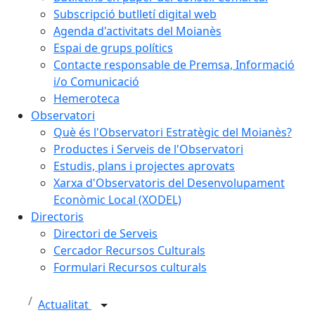
Subscripció butlletí digital web
Agenda d'activitats del Moianès
Espai de grups polítics
Contacte responsable de Premsa, Informació
i/o Comunicació
Hemeroteca
Observatori
Què és l'Observatori Estratègic del Moianès?
Productes i Serveis de l'Observatori
Estudis, plans i projectes aprovats
Xarxa d'Observatoris del Desenvolupament
Econòmic Local (XODEL)
Directoris
Directori de Serveis
Cercador Recursos Culturals
Formulari Recursos culturals
Actualitat