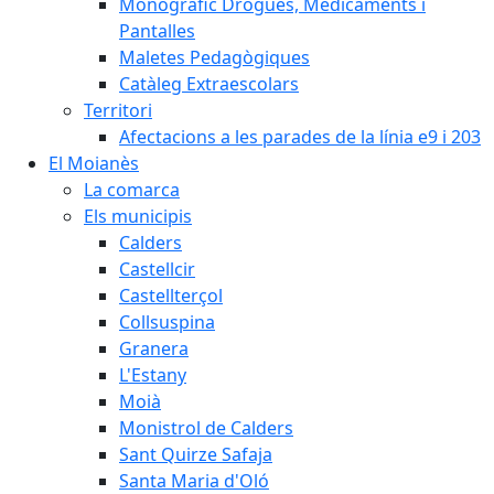
Monogràfic Drogues, Medicaments i
Pantalles
Maletes Pedagògiques
Catàleg Extraescolars
Territori
Afectacions a les parades de la línia e9 i 203
El Moianès
La comarca
Els municipis
Calders
Castellcir
Castellterçol
Collsuspina
Granera
L'Estany
Moià
Monistrol de Calders
Sant Quirze Safaja
Santa Maria d'Oló