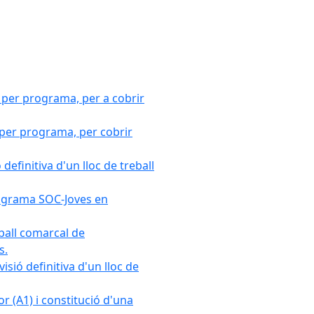
 per programa, per a cobrir
 per programa, per cobrir
efinitiva d'un lloc de treball
Programa SOC-Joves en
ball comarcal de
s.
sió definitiva d'un lloc de
r (A1) i constitució d'una