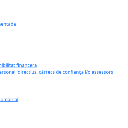
umentada
ibilitat financera
personal, directius, càrrecs de confiança i/o assessors
 Comarcal