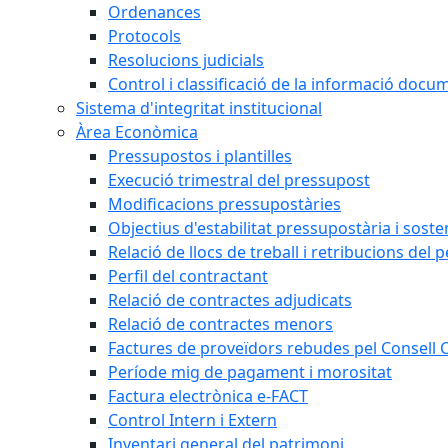
Ordenances
Protocols
Resolucions judicials
Control i classificació de la informació doc
Sistema d'integritat institucional
Àrea Econòmica
Pressupostos i plantilles
Execució trimestral del pressupost
Modificacions pressupostàries
Objectius d'estabilitat pressupostària i sosten
Relació de llocs de treball i retribucions del 
Perfil del contractant
Relació de contractes adjudicats
Relació de contractes menors
Factures de proveïdors rebudes pel Consell
Període mig de pagament i morositat
Factura electrònica e-FACT
Control Intern i Extern
Inventari general del patrimoni