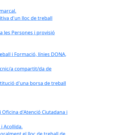
omarcal.
iva d'un lloc de treball
a les Persones i provisió
ball i Formació, línies DONA,
cnic/a compartit/da de
stitució d'una borsa de treball
 Oficina d'Atenció Ciutadana i
i Acollida.
ralment el lloc de treball de