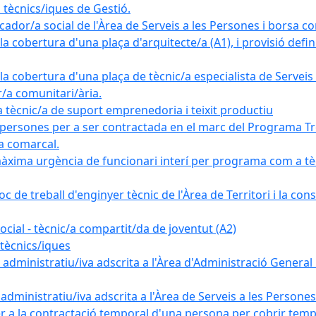
tècnics/iques de Gestió.
ador/a social de l'Àrea de Serveis a les Persones i borsa c
 cobertura d'una plaça d'arquitecte/a (A1), i provisió definit
a cobertura d'una plaça de tècnic/a especialista de Serveis 
r/a comunitari/ària.
cnic/a de suport emprenedoria i teixit productiu
 persones per a ser contractada en el marc del Programa Tre
a comarcal.
àxima urgència de funcionari interí per programa com a tè
c de treball d'enginyer tècnic de l'Àrea de Territori i la con
ial - tècnic/a compartit/da de joventut (A2)
tècnics/iques
dministratiu/iva adscrita a l'Àrea d'Administració General i
ministratiu/iva adscrita a l'Àrea de Serveis a les Persones 
r a la contractació temporal d'una persona per cobrir tempo