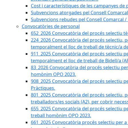
Cost i característiques de les campanyes de p
Subvencions atorgades pel Consell Comarcal
Subvencions rebudes pel Consell Comarcal /
Convocatòries de personal
652_2026 Convocatòria del procés selectiu tècn
224_2026 Convocatòria del procés selectiu, p
temporalment el lloc de treball de tècnic/a d
911_2025 Convocatòria del procés selectiu p
temporalment el lloc de treball de Bidell/a (
83_2026 Convocatòria del procés selectiu per a
homònim OPO 2023.
908_2025 Convocatòria del procés selectiu per
Pràctiques.
801_2025 Convocatòria del procés selectiu, p
treballadors/es socials (A2), per cobrir neces
655_2025 Convocatòria del procés selectiu per 
treball homònim OPO 2023.
661_2025 Convocatòria procés selectiu per a c