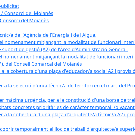
ublicitat
 / Consorci del Moianès
 Consorci del Moianès
ic/a de l'Agència de l'Energia i de l'Aigua.
el nomenament mitjançant la modalitat de funcionari interí
e suport de gestió (A2) de l'Àrea d'Administració General.
el nomenament mitjançant la modalitat de funcionari interí
AP), del Consell Comarcal del Moianès
 la cobertura d'una plaça d'educador/a social A2 i provisió d
 a la selecció d'un/a tècnic/a de territori en el marc del 
er màxima urgència, per a la constitució d'una borsa de tre
sitats concretes prioritàries de caràcter temporal i/o vacant
a la cobertura d'una plaça d'arquitecte/a tècnic/a A2 i provi
obrir temporalment el lloc de treball d'arquitecte/a superio