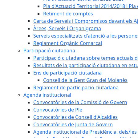
Pla d'Actuació Territorial 2014/2018 i P
Retiment de comptes
Carta de Serveis i Compromisos davant els Aj
Àrees, Serveis i Organigrama
Serveis especialitzats d'atenció a les persone
Reglament Orgànic Comarcal
Participació ciutadana
Participació ciutadana sobre temes actuals d
Resultats de la participació ciutadana en est
Ens de participació ciutadana
Consell de la Gent Gran del Moianès
Reglament de participació ciutadana
Agenda institucional
Convocatòries de la Comissió de Govern
Convocatòries de Ple
Convocatòries de Consell d'Alcaldies
Convocatòries de Junta de Govern
Agenda institucional de Presidència, dels/les 