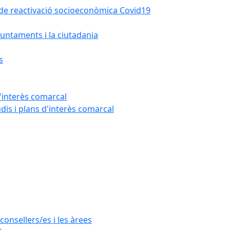
la de reactivació socioeconòmica Covid19
untaments i la ciutadania
s
'interès comarcal
udis i plans d'interès comarcal
consellers/es i les àrees