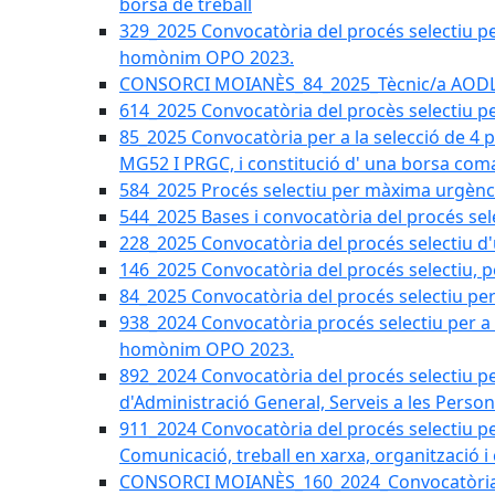
borsa de treball
329_2025 Convocatòria del procés selectiu per 
homònim OPO 2023.
CONSORCI MOIANÈS_84_2025_Tècnic/a AODL d
614_2025 Convocatòria del procès selectiu pe
85_2025 Convocatòria per a la selecció de 4 
MG52 I PRGC, i constitució d' una borsa coma
584_2025 Procés selectiu per màxima urgènci
544_2025 Bases i convocatòria del procés sel
228_2025 Convocatòria del procés selectiu d'
146_2025 Convocatòria del procés selectiu, pe
84_2025 Convocatòria del procés selectiu per 
938_2024 Convocatòria procés selectiu per a la
homònim OPO 2023.
892_2024 Convocatòria del procés selectiu per
d'Administració General, Serveis a les Persone
911_2024 Convocatòria del procés selectiu per
Comunicació, treball en xarxa, organització i
CONSORCI MOIANÈS_160_2024_Convocatòria tèc