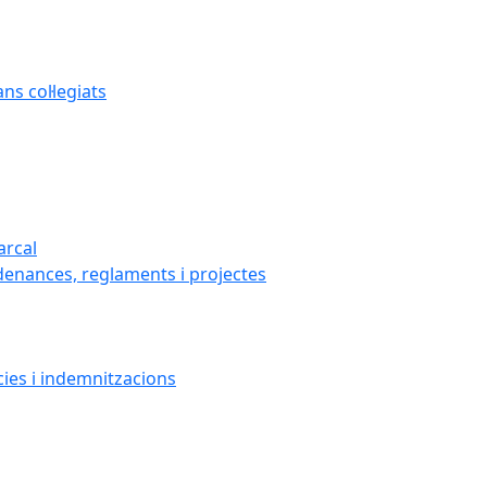
s col·legiats
arcal
denances, reglaments i projectes
cies i indemnitzacions