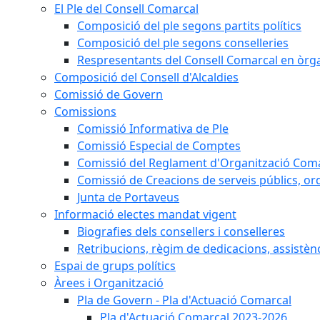
El Ple del Consell Comarcal
Composició del ple segons partits polítics
Composició del ple segons conselleries
Respresentants del Consell Comarcal en òrgan
Composició del Consell d'Alcaldies
Comissió de Govern
Comissions
Comissió Informativa de Ple
Comissió Especial de Comptes
Comissió del Reglament d'Organització Com
Comissió de Creacions de serveis públics, or
Junta de Portaveus
Informació electes mandat vigent
Biografies dels consellers i conselleres
Retribucions, règim de dedicacions, assistèn
Espai de grups polítics
Àrees i Organització
Pla de Govern - Pla d'Actuació Comarcal
Pla d'Actuació Comarcal 2023-2026