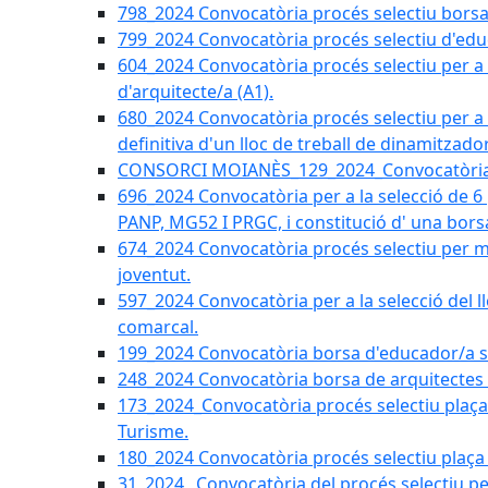
798_2024 Convocatòria procés selectiu borsa 
799_2024 Convocatòria procés selectiu d'educ
604_2024 Convocatòria procés selectiu per a la
d'arquitecte/a (A1).
680_2024 Convocatòria procés selectiu per a l
definitiva d'un lloc de treball de dinamitzado
CONSORCI MOIANÈS_129_2024_Convocatòria tè
696_2024 Convocatòria per a la selecció de 6
PANP, MG52 I PRGC, i constitució d' una bors
674_2024 Convocatòria procés selectiu per m
joventut.
597_2024 Convocatòria per a la selecció del llo
comarcal.
199_2024 Convocatòria borsa d'educador/a soc
248_2024 Convocatòria borsa de arquitectes 
173_2024_Convocatòria procés selectiu plaça a
Turisme.
180_2024 Convocatòria procés selectiu plaça ad
31_2024_ Convocatòria del procés selectiu pe