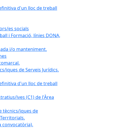
initiva d'un lloc de treball
ors/es socials
all i Formació, línies DONA,
gada i/o manteniment.
ones
 comarcal.
s/iques de Serveis Jurídics.
initiva d'un lloc de treball
ratius/ives (C1) de l'Àrea
e tècnics/iques de
erritorials.
 convocatòria).