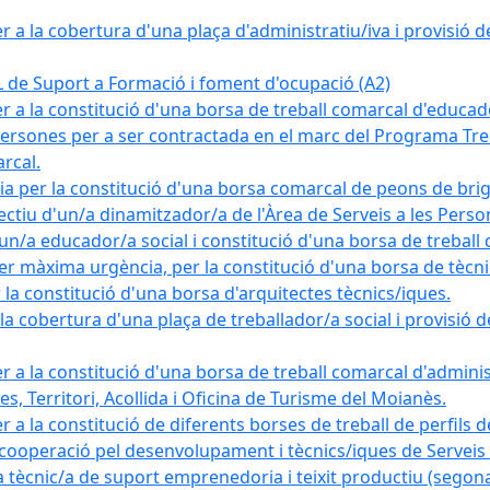
a la cobertura d'una plaça d'administratiu/iva i provisió def
e Suport a Formació i foment d'ocupació (A2)
r a la constitució d'una borsa de treball comarcal d'educad
persones per a ser contractada en el marc del Programa Treb
rcal.
a per la constitució d'una borsa comarcal de peons de bri
ectiu d'un/a dinamitzador/a de l'Àrea de Serveis a les Pers
un/a educador/a social i constitució d'una borsa de treball
r màxima urgència, per la constitució d'una borsa de tècnic
la constitució d'una borsa d'arquitectes tècnics/iques.
 cobertura d'una plaça de treballador/a social i provisió def
 a la constitució d'una borsa de treball comarcal d'administ
s, Territori, Acollida i Oficina de Turisme del Moianès.
 a la constitució de diferents borses de treball de perfils d
 cooperació pel desenvolupament i tècnics/iques de Serveis T
nic/a de suport emprenedoria i teixit productiu (segona