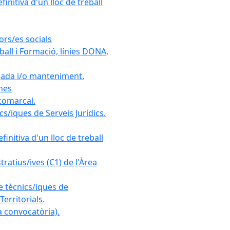
initiva d'un lloc de treball
ors/es socials
all i Formació, línies DONA,
gada i/o manteniment.
ones
 comarcal.
s/iques de Serveis Jurídics.
initiva d'un lloc de treball
ratius/ives (C1) de l'Àrea
e tècnics/iques de
erritorials.
 convocatòria).