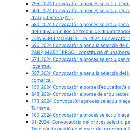
799_2024 Convocatòria procés selectiu d'educ
604_2024 Convocatòria procés selectiu per a la
d'arquitecte/a (A1).
680_2024 Convocatòria procés selectiu per a l
definitiva d'un lloc de treball de dinamitzado
CONSORCI MOIANÈS_129_2024_Convocatòria tè
696_2024 Convocatòria per a la selecció de 6
PANP, MG52 I PRGC, i constitució d' una bors
674_2024 Convocatòria procés selectiu per m
joventut.
597_2024 Convocatòria per a la selecció del llo
comarcal.
199_2024 Convocatòria borsa d'educador/a soc
248_2024 Convocatòria borsa de arquitectes 
173_2024_Convocatòria procés selectiu plaça a
Turisme.
180_2024 Convocatòria procés selectiu plaça ad
31_2024_ Convocatòria del procés selectiu pe
Tècnic/a de gestió en el marc del progra