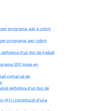
 per programa, per a cobrir
 per programa, per cobrir
efinitiva d'un lloc de treball
Programa SOC-Joves en
ball comarcal de
s.
sió definitiva d'un lloc de
r (A1) i constitució d'una