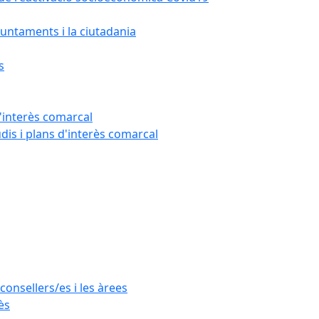
untaments i la ciutadania
s
'interès comarcal
udis i plans d'interès comarcal
consellers/es i les àrees
ès