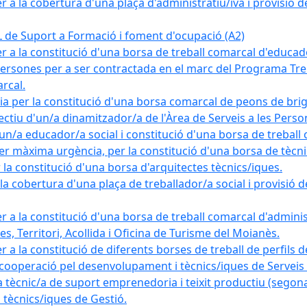
a la cobertura d'una plaça d'administratiu/iva i provisió def
e Suport a Formació i foment d'ocupació (A2)
r a la constitució d'una borsa de treball comarcal d'educad
persones per a ser contractada en el marc del Programa Treb
rcal.
a per la constitució d'una borsa comarcal de peons de bri
ectiu d'un/a dinamitzador/a de l'Àrea de Serveis a les Pers
un/a educador/a social i constitució d'una borsa de treball
r màxima urgència, per la constitució d'una borsa de tècnic
la constitució d'una borsa d'arquitectes tècnics/iques.
 cobertura d'una plaça de treballador/a social i provisió def
 a la constitució d'una borsa de treball comarcal d'administ
s, Territori, Acollida i Oficina de Turisme del Moianès.
 a la constitució de diferents borses de treball de perfils d
 cooperació pel desenvolupament i tècnics/iques de Serveis T
nic/a de suport emprenedoria i teixit productiu (segona
tècnics/iques de Gestió.