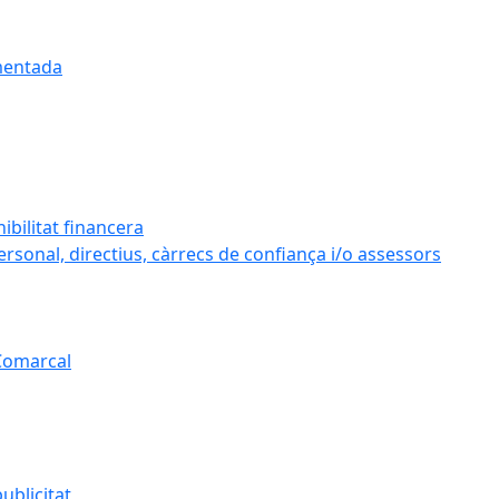
umentada
ibilitat financera
personal, directius, càrrecs de confiança i/o assessors
 Comarcal
ublicitat