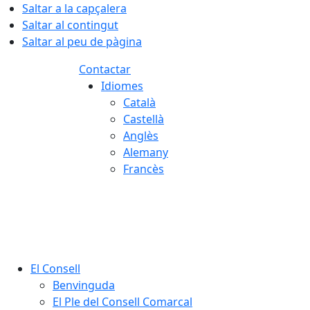
Saltar a la capçalera
Saltar al contingut
Saltar al peu de pàgina
Contactar
Idiomes
Català
Castellà
Anglès
Alemany
Francès
07.08.2026 | 20:21
El Consell
Benvinguda
El Ple del Consell Comarcal