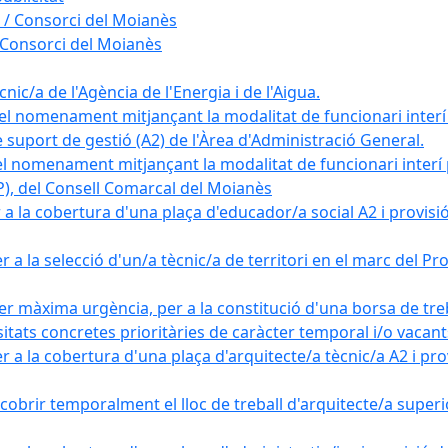
 / Consorci del Moianès
 Consorci del Moianès
ic/a de l'Agència de l'Energia i de l'Aigua.
el nomenament mitjançant la modalitat de funcionari interí
e suport de gestió (A2) de l'Àrea d'Administració General.
el nomenament mitjançant la modalitat de funcionari interí
AP), del Consell Comarcal del Moianès
 la cobertura d'una plaça d'educador/a social A2 i provisió d
 a la selecció d'un/a tècnic/a de territori en el marc del 
er màxima urgència, per a la constitució d'una borsa de tre
sitats concretes prioritàries de caràcter temporal i/o vacant
a la cobertura d'una plaça d'arquitecte/a tècnic/a A2 i provi
obrir temporalment el lloc de treball d'arquitecte/a superio