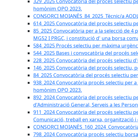
329_2025 Convocatòria del procés selectiu per 
homònim OPO 2023.
CONSORCI MOIANÈS_84_2025_Tècnic/a AODL d
614_2025 Convocatòria del procès selectiu pe
85_2025 Convocatòria per a la selecció de 4 
MG52 I PRGC, i constitució d' una borsa coma
584_2025 Procés selectiu per màxima urgènci
544_2025 Bases i convocatòria del procés sel
228_2025 Convocatòria del procés selectiu d'
146_2025 Convocatòria del procés selectiu, pe
84_2025 Convocatòria del procés selectiu per 
938_2024 Convocatòria procés selectiu per a la
homònim OPO 2023.
892_2024 Convocatòria del procés selectiu per
d'Administració General, Serveis a les Persone
911_2024 Convocatòria del procés selectiu per
Comunicació, treball en xarxa, organització i
CONSORCI MOIANÈS_160_2024_Convocatòria tèc
798_2024 Convocatòria procés selectiu borsa 