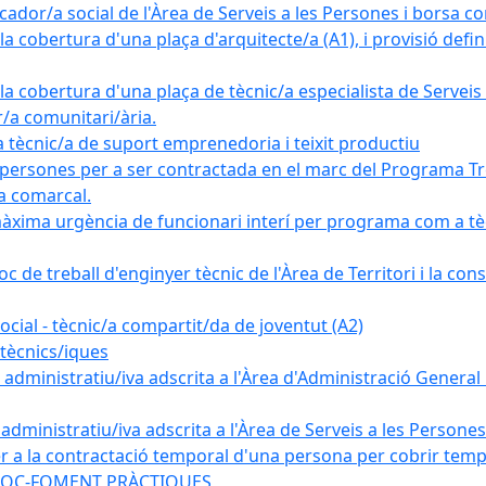
ador/a social de l'Àrea de Serveis a les Persones i borsa c
 cobertura d'una plaça d'arquitecte/a (A1), i provisió definit
a cobertura d'una plaça de tècnic/a especialista de Serveis 
r/a comunitari/ària.
cnic/a de suport emprenedoria i teixit productiu
 persones per a ser contractada en el marc del Programa Tre
a comarcal.
àxima urgència de funcionari interí per programa com a tè
c de treball d'enginyer tècnic de l'Àrea de Territori i la con
ial - tècnic/a compartit/da de joventut (A2)
tècnics/iques
dministratiu/iva adscrita a l'Àrea d'Administració General i
ministratiu/iva adscrita a l'Àrea de Serveis a les Persones 
r a la contractació temporal d'una persona per cobrir tempo
ma SOC-FOMENT PRÀCTIQUES