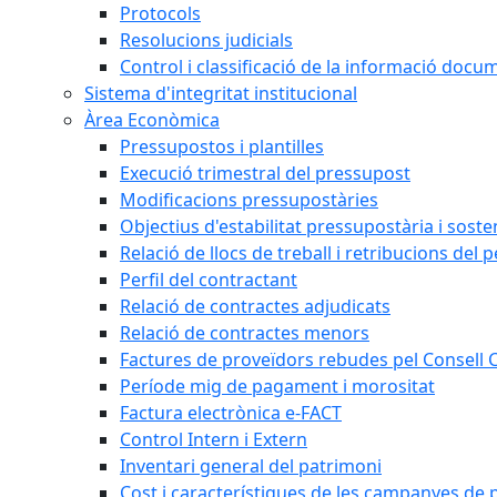
Protocols
Resolucions judicials
Control i classificació de la informació doc
Sistema d'integritat institucional
Àrea Econòmica
Pressupostos i plantilles
Execució trimestral del pressupost
Modificacions pressupostàries
Objectius d'estabilitat pressupostària i sosten
Relació de llocs de treball i retribucions del 
Perfil del contractant
Relació de contractes adjudicats
Relació de contractes menors
Factures de proveïdors rebudes pel Consell
Període mig de pagament i morositat
Factura electrònica e-FACT
Control Intern i Extern
Inventari general del patrimoni
Cost i característiques de les campanyes de p