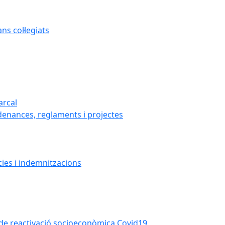
s col·legiats
arcal
denances, reglaments i projectes
cies i indemnitzacions
la de reactivació socioeconòmica Covid19