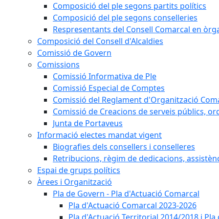
Composició del ple segons partits polítics
Composició del ple segons conselleries
Respresentants del Consell Comarcal en òrgan
Composició del Consell d'Alcaldies
Comissió de Govern
Comissions
Comissió Informativa de Ple
Comissió Especial de Comptes
Comissió del Reglament d'Organització Com
Comissió de Creacions de serveis públics, or
Junta de Portaveus
Informació electes mandat vigent
Biografies dels consellers i conselleres
Retribucions, règim de dedicacions, assistèn
Espai de grups polítics
Àrees i Organització
Pla de Govern - Pla d'Actuació Comarcal
Pla d'Actuació Comarcal 2023-2026
Pla d'Actuació Territorial 2014/2018 i P