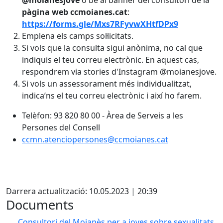
@moianesjove
o bé al banner del consultori de la
pàgina web ccmoianes.cat
:
https://forms.gle/Mxs7RFyvwXHtfDPx9
Emplena els camps sol·licitats.
Si vols que la consulta sigui anònima, no cal que
indiquis el teu correu electrònic. En aquest cas,
respondrem via stories d'Instagram @moianesjove.
Si vols un assessorament més individualitzat,
indica’ns el teu correu electrònic i així ho farem.
Telèfon: 93 820 80 00 - Àrea de Serveis a les
Persones del Consell
ccmn.atenciopersones@ccmoianes.cat
X
Darrera actualització: 10.05.2023 | 20:39
Documents
Consultori del Moianès per a joves sobre sexualitats