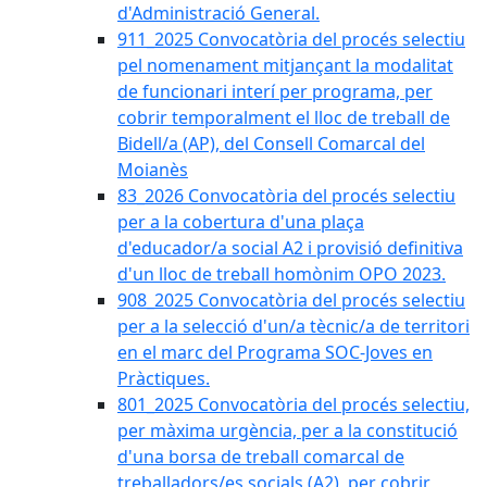
d'Administració General.
911_2025 Convocatòria del procés selectiu
pel nomenament mitjançant la modalitat
de funcionari interí per programa, per
cobrir temporalment el lloc de treball de
Bidell/a (AP), del Consell Comarcal del
Moianès
83_2026 Convocatòria del procés selectiu
per a la cobertura d'una plaça
d'educador/a social A2 i provisió definitiva
d'un lloc de treball homònim OPO 2023.
908_2025 Convocatòria del procés selectiu
per a la selecció d'un/a tècnic/a de territori
en el marc del Programa SOC-Joves en
Pràctiques.
801_2025 Convocatòria del procés selectiu,
per màxima urgència, per a la constitució
d'una borsa de treball comarcal de
treballadors/es socials (A2), per cobrir