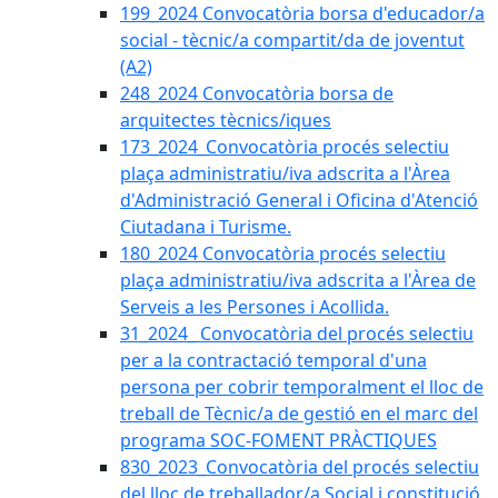
199_2024 Convocatòria borsa d'educador/a
social - tècnic/a compartit/da de joventut
(A2)
248_2024 Convocatòria borsa de
arquitectes tècnics/iques
173_2024_Convocatòria procés selectiu
plaça administratiu/iva adscrita a l'Àrea
d'Administració General i Oficina d'Atenció
Ciutadana i Turisme.
180_2024 Convocatòria procés selectiu
plaça administratiu/iva adscrita a l'Àrea de
Serveis a les Persones i Acollida.
31_2024_ Convocatòria del procés selectiu
per a la contractació temporal d'una
persona per cobrir temporalment el lloc de
treball de Tècnic/a de gestió en el marc del
programa SOC-FOMENT PRÀCTIQUES
830_2023_Convocatòria del procés selectiu
del lloc de treballador/a Social i constitució