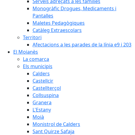
Serveis adreçats a les famílies
Monogràfic Drogues, Medicaments i
Pantalles
Maletes Pedagògiques
Catàleg Extraescolars
Territori
Afectacions a les parades de la línia e9 i 203
El Moianès
La comarca
Els municipis
Calders
Castellcir
Castellterçol
Collsuspina
Granera
L'Estany
Moià
Monistrol de Calders
Sant Quirze Safaja