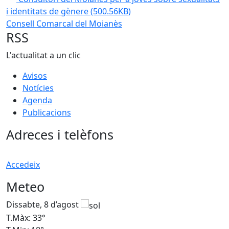
i identitats de gènere
(500.56KB)
Consell Comarcal del Moianès
RSS
L'actualitat a un clic
Avisos
Notícies
Agenda
Publicacions
Adreces i telèfons
Accedeix
Meteo
Dissabte, 8 d’agost
D
T.Màx: 33°
T