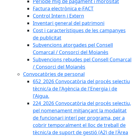
Període mig de pagament i morositat
Factura electrònica e-FACT
Control Intern i Extern
Inventari general del patrimoni
Cost i característiques de les campanyes
de publicitat
Subvencions atorgades pel Consell
Comarcal / Consorci del Moianès
Subvencions rebudes pel Consell Comarcal
/ Consorci del Moianès
Convocatòries de personal
652_2026 Convocatòria del procés selectiu
tècnic/a de l'Agència de l'Energia i de
l'Aigua.
224_2026 Convocatòria del procés selectiu,
pel nomenament mitjançant la modalitat
de funcionari interí per programa, per a
cobrir temporalment el lloc de treball de
tècnic/a de suport de gestió (A2) de l'Àrea