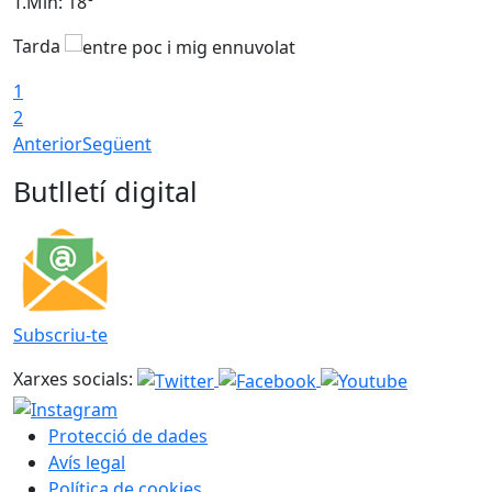
T.Min: 18°
T
Tarda
1
2
Anterior
Següent
Butlletí digital
Subscriu-te
Xarxes socials:
Protecció de dades
Avís legal
Política de cookies