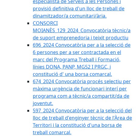
especialista de Serveis a les Persones i
provisió definitiva d'un lloc de treball de
dinamitzador/a comunitari/ària.
CONSORCI
MOIANÈS_129_2024_Convocatòria tècnic/a
de suport emprenedoria i teixit productiu
696_2024 Convocatòria per a la selecció de
6 persones per a ser contractada en el
marc del Programa Treball i Formació,
línies DONA, PANP, MG52 I PRGC, i
constitució d' una borsa comarcal.
674_2024 Convocatòria procés selectiu per
màxima urgència de funcionari interí per
programa com a tècnic/a compartit/da de
joventut.
597_2024 Convocatòria per a la selecció del
lloc de treball d'enginyer tècnic de l'Àrea de
Territori i la constitució d'una borsa de
treball comarcal.