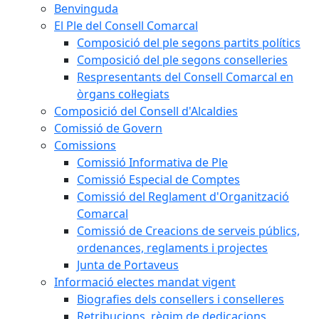
Benvinguda
El Ple del Consell Comarcal
Composició del ple segons partits polítics
Composició del ple segons conselleries
Respresentants del Consell Comarcal en
òrgans col·legiats
Composició del Consell d'Alcaldies
Comissió de Govern
Comissions
Comissió Informativa de Ple
Comissió Especial de Comptes
Comissió del Reglament d'Organització
Comarcal
Comissió de Creacions de serveis públics,
ordenances, reglaments i projectes
Junta de Portaveus
Informació electes mandat vigent
Biografies dels consellers i conselleres
Retribucions, règim de dedicacions,