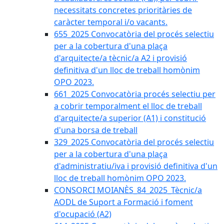
necessitats concretes prioritàries de
caràcter temporal i/o vacants.
655_2025 Convocatòria del procés selectiu
per a la cobertura d'una plaça
d'arquitecte/a tècnic/a A2 i provisió
definitiva d'un lloc de treball homònim
OPO 2023.
661_2025 Convocatòria procés selectiu per
a cobrir temporalment el lloc de treball
d'arquitecte/a superior (A1) i constitució
d'una borsa de treball
329_2025 Convocatòria del procés selectiu
per a la cobertura d'una plaça
d'administratiu/iva i provisió definitiva d'un
lloc de treball homònim OPO 2023.
CONSORCI MOIANÈS_84_2025_Tècnic/a
AODL de Suport a Formació i foment
d'ocupació (A2)