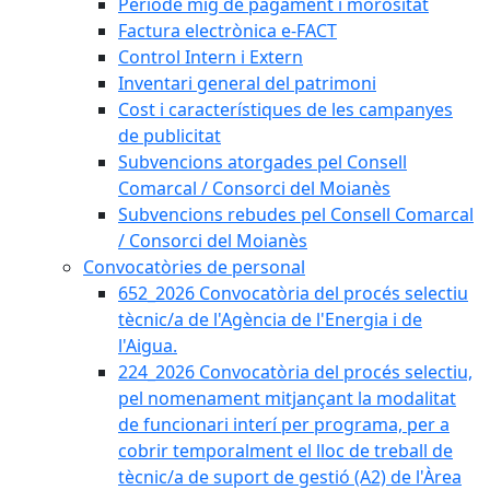
Període mig de pagament i morositat
Factura electrònica e-FACT
Control Intern i Extern
Inventari general del patrimoni
Cost i característiques de les campanyes
de publicitat
Subvencions atorgades pel Consell
Comarcal / Consorci del Moianès
Subvencions rebudes pel Consell Comarcal
/ Consorci del Moianès
Convocatòries de personal
652_2026 Convocatòria del procés selectiu
tècnic/a de l'Agència de l'Energia i de
l'Aigua.
224_2026 Convocatòria del procés selectiu,
pel nomenament mitjançant la modalitat
de funcionari interí per programa, per a
cobrir temporalment el lloc de treball de
tècnic/a de suport de gestió (A2) de l'Àrea