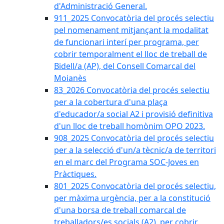
d'Administració General.
911_2025 Convocatòria del procés selectiu
pel nomenament mitjançant la modalitat
de funcionari interí per programa, per
cobrir temporalment el lloc de treball de
Bidell/a (AP), del Consell Comarcal del
Moianès
83_2026 Convocatòria del procés selectiu
per a la cobertura d'una plaça
d'educador/a social A2 i provisió definitiva
d'un lloc de treball homònim OPO 2023.
908_2025 Convocatòria del procés selectiu
per a la selecció d'un/a tècnic/a de territori
en el marc del Programa SOC-Joves en
Pràctiques.
801_2025 Convocatòria del procés selectiu,
per màxima urgència, per a la constitució
d'una borsa de treball comarcal de
treballadors/es socials (A2), per cobrir