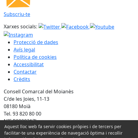
Subscriu-te
Xarxes socials:
Protecció de dades
Avís legal
Política de cookies
Accessibilitat
Contactar
Crèdits
Consell Comarcal del Moianès
C/de les Joies, 11-13
08180 Moià
Tel. 93 820 80 00
NIF P0800317J
Aquest lloc web fa servir cookies pròpies i de tercers per
facilitar-te una experiència de navegació òptima i recollir
Amb la col·laboració de: