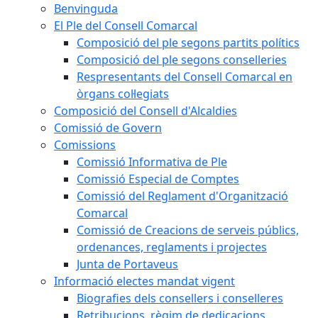
Benvinguda
El Ple del Consell Comarcal
Composició del ple segons partits polítics
Composició del ple segons conselleries
Respresentants del Consell Comarcal en
òrgans col·legiats
Composició del Consell d'Alcaldies
Comissió de Govern
Comissions
Comissió Informativa de Ple
Comissió Especial de Comptes
Comissió del Reglament d'Organització
Comarcal
Comissió de Creacions de serveis públics,
ordenances, reglaments i projectes
Junta de Portaveus
Informació electes mandat vigent
Biografies dels consellers i conselleres
Retribucions, règim de dedicacions,