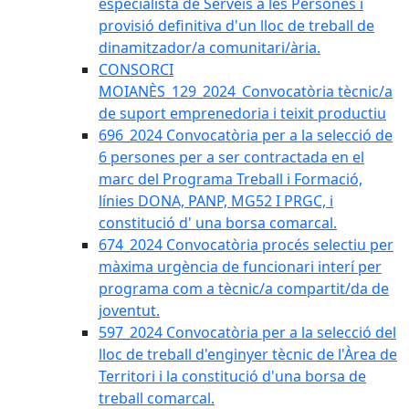
especialista de Serveis a les Persones i
provisió definitiva d'un lloc de treball de
dinamitzador/a comunitari/ària.
CONSORCI
MOIANÈS_129_2024_Convocatòria tècnic/a
de suport emprenedoria i teixit productiu
696_2024 Convocatòria per a la selecció de
6 persones per a ser contractada en el
marc del Programa Treball i Formació,
línies DONA, PANP, MG52 I PRGC, i
constitució d' una borsa comarcal.
674_2024 Convocatòria procés selectiu per
màxima urgència de funcionari interí per
programa com a tècnic/a compartit/da de
joventut.
597_2024 Convocatòria per a la selecció del
lloc de treball d'enginyer tècnic de l'Àrea de
Territori i la constitució d'una borsa de
treball comarcal.