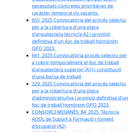
necessitats concretes prioritàries de
caràcter temporal i/o vacants.
655_2025 Convocatòria del procés selectiu
per a la cobertura d'una plaça
d'arquitecte/a tècnic/a A2 i provisió
definitiva d'un lloc de treball homònim
OPO 2023.
661_2025 Convocatòria procés selectiu per
a cobrir temporalment el lloc de treball
d'arquitecte/a superior (A1) i constitució
d'una borsa de treball
329_2025 Convocatòria del procés selectiu
per a la cobertura d'una plaça
d'administratiu/iva i provisió definitiva d'un
lloc de treball homònim OPO 2023.
CONSORCI MOIANÈS_84_2025_Tècnic/a
AODL de Suport a Formació i foment
d'ocupació (A2)