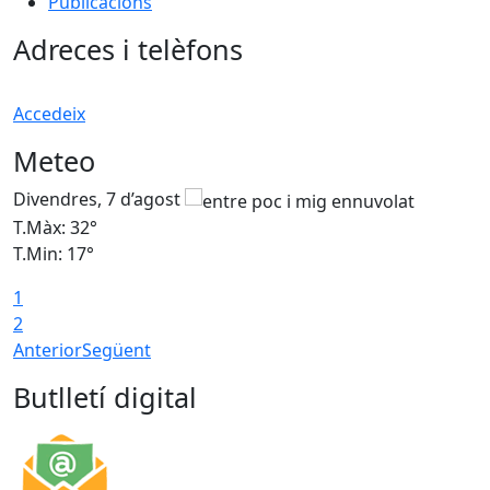
Publicacions
Adreces i telèfons
Accedeix
Meteo
Divendres, 7 d’agost
D
T.Màx: 32°
T
T.Min: 17°
T
1
T
2
Anterior
Següent
Butlletí digital