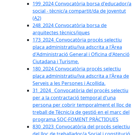
199_2024 Convocatòria borsa d'educador/a
social - tècnic/a compartit/da de joventut
(A2)
248_2024 Convocatòria borsa de
arquitectes tècnics/iques
173_2024_Convocatòria procés selectiu
plaça administratiu/iva adscrita a l'Àrea
d'Administració General i Oficina d'Atenció
Ciutadana i Turisme.
180_2024 Convocatòria procés selectiu
plaça administratiu/iva adscrita a l'Àrea de
Serveis a les Persones i Acollida.
31_2024_ Convocatòria del procés selectiu
per a la contractació temporal d'una
persona per cobrir temporalment el lloc de
treball de Tècnic/a de gestió en el marc del
programa SOC-FOMENT PRÀCTIQUES
830_2023_Convocatòria del procés selectiu
del lloc de treballador/a Social i constitució