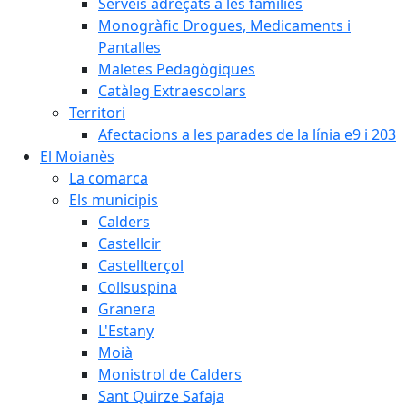
Serveis adreçats a les famílies
Monogràfic Drogues, Medicaments i
Pantalles
Maletes Pedagògiques
Catàleg Extraescolars
Territori
Afectacions a les parades de la línia e9 i 203
El Moianès
La comarca
Els municipis
Calders
Castellcir
Castellterçol
Collsuspina
Granera
L'Estany
Moià
Monistrol de Calders
Sant Quirze Safaja