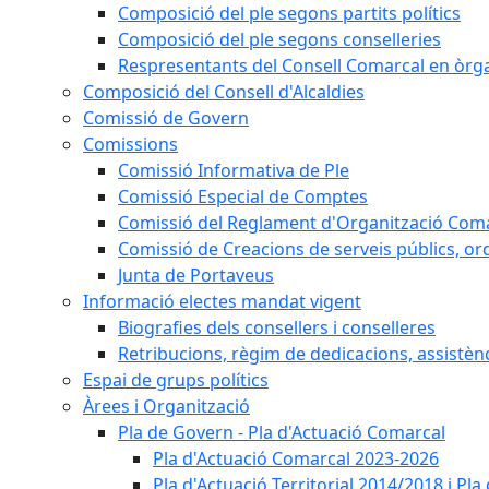
Composició del ple segons partits polítics
Composició del ple segons conselleries
Respresentants del Consell Comarcal en òrgan
Composició del Consell d'Alcaldies
Comissió de Govern
Comissions
Comissió Informativa de Ple
Comissió Especial de Comptes
Comissió del Reglament d'Organització Com
Comissió de Creacions de serveis públics, or
Junta de Portaveus
Informació electes mandat vigent
Biografies dels consellers i conselleres
Retribucions, règim de dedicacions, assistèn
Espai de grups polítics
Àrees i Organització
Pla de Govern - Pla d'Actuació Comarcal
Pla d'Actuació Comarcal 2023-2026
Pla d'Actuació Territorial 2014/2018 i P