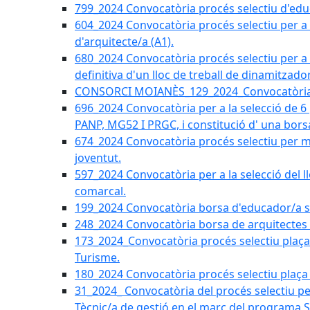
799_2024 Convocatòria procés selectiu d'educ
604_2024 Convocatòria procés selectiu per a la
d'arquitecte/a (A1).
680_2024 Convocatòria procés selectiu per a l
definitiva d'un lloc de treball de dinamitzado
CONSORCI MOIANÈS_129_2024_Convocatòria tè
696_2024 Convocatòria per a la selecció de 6
PANP, MG52 I PRGC, i constitució d' una bors
674_2024 Convocatòria procés selectiu per m
joventut.
597_2024 Convocatòria per a la selecció del llo
comarcal.
199_2024 Convocatòria borsa d'educador/a soc
248_2024 Convocatòria borsa de arquitectes 
173_2024_Convocatòria procés selectiu plaça a
Turisme.
180_2024 Convocatòria procés selectiu plaça ad
31_2024_ Convocatòria del procés selectiu pe
Tècnic/a de gestió en el marc del progra