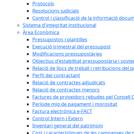
Protocols
Resolucions judicials
Control i classificació de la informació doc
Sistema d'integritat institucional
Àrea Econòmica
Pressupostos i plantilles
Execució trimestral del pressupost
Modificacions pressupostàries
Objectius d'estabilitat pressupostària i sosten
Relació de llocs de treball i retribucions del 
Perfil del contractant
Relació de contractes adjudicats
Relació de contractes menors
Factures de proveïdors rebudes pel Consell
Període mig de pagament i morositat
Factura electrònica e-FACT
Control Intern i Extern
Inventari general del patrimoni
Cost i característiques de les campanyes de p