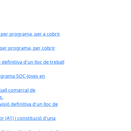
 per programa, per a cobrir
 per programa, per cobrir
efinitiva d'un lloc de treball
Programa SOC-Joves en
ball comarcal de
s.
sió definitiva d'un lloc de
r (A1) i constitució d'una