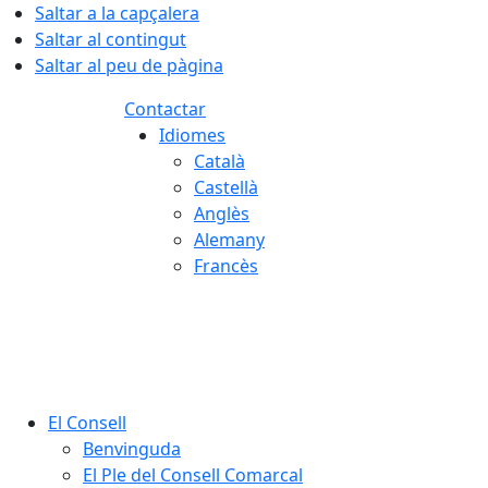
Saltar a la capçalera
Saltar al contingut
Saltar al peu de pàgina
Contactar
Idiomes
Català
Castellà
Anglès
Alemany
Francès
07.08.2026 | 23:03
El Consell
Benvinguda
El Ple del Consell Comarcal