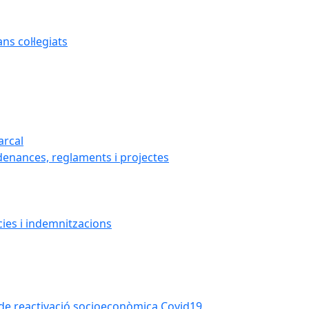
s col·legiats
arcal
denances, reglaments i projectes
cies i indemnitzacions
la de reactivació socioeconòmica Covid19