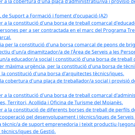
a la cobertura d'una plaça d'administratiu/iva i provisió def
e Suport a Formació i foment d'ocupació (A2)
r a la constitució d'una borsa de treball comarcal d'educad
persones per a ser contractada en el marc del Programa Treb
rcal.
a per la constitució d'una borsa comarcal de peons de bri
ectiu d'un/a dinamitzador/a de l'Àrea de Serveis a les Pers
un/a educador/a social i constitució d'una borsa de treball
r màxima urgència, per la constitució d'una borsa de tècnic
la constitució d'una borsa d'arquitectes tècnics/iques.
 cobertura d'una plaça de treballador/a social i provisió def
 a la constitució d'una borsa de treball comarcal d'administ
s, Territori, Acollida i Oficina de Turisme del Moianès.
 a la constitució de diferents borses de treball de perfils d
 cooperació pel desenvolupament i tècnics/iques de Serveis T
nic/a de suport emprenedoria i teixit productiu (segona
tècnics/iques de Gestió.