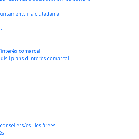
untaments i la ciutadania
s
'interès comarcal
udis i plans d'interès comarcal
consellers/es i les àrees
ès