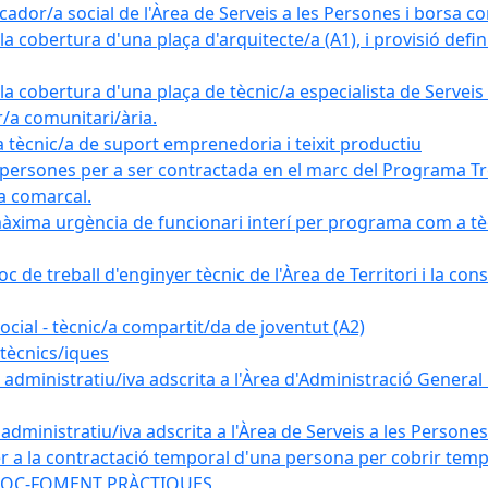
ador/a social de l'Àrea de Serveis a les Persones i borsa c
 cobertura d'una plaça d'arquitecte/a (A1), i provisió definit
a cobertura d'una plaça de tècnic/a especialista de Serveis 
r/a comunitari/ària.
cnic/a de suport emprenedoria i teixit productiu
 persones per a ser contractada en el marc del Programa Tre
a comarcal.
àxima urgència de funcionari interí per programa com a tè
c de treball d'enginyer tècnic de l'Àrea de Territori i la con
ial - tècnic/a compartit/da de joventut (A2)
tècnics/iques
dministratiu/iva adscrita a l'Àrea d'Administració General i
ministratiu/iva adscrita a l'Àrea de Serveis a les Persones 
r a la contractació temporal d'una persona per cobrir tempo
ma SOC-FOMENT PRÀCTIQUES