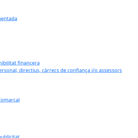
umentada
ibilitat financera
personal, directius, càrrecs de confiança i/o assessors
 Comarcal
ublicitat