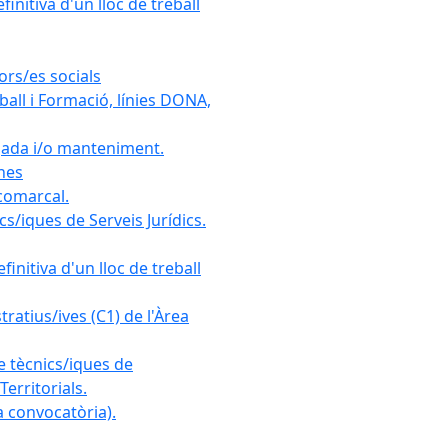
initiva d'un lloc de treball
ors/es socials
all i Formació, línies DONA,
gada i/o manteniment.
ones
 comarcal.
s/iques de Serveis Jurídics.
initiva d'un lloc de treball
ratius/ives (C1) de l'Àrea
e tècnics/iques de
erritorials.
 convocatòria).