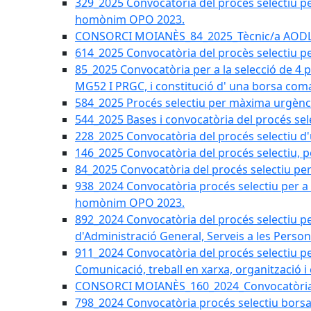
329_2025 Convocatòria del procés selectiu per 
homònim OPO 2023.
CONSORCI MOIANÈS_84_2025_Tècnic/a AODL d
614_2025 Convocatòria del procès selectiu pe
85_2025 Convocatòria per a la selecció de 4 
MG52 I PRGC, i constitució d' una borsa coma
584_2025 Procés selectiu per màxima urgènci
544_2025 Bases i convocatòria del procés sel
228_2025 Convocatòria del procés selectiu d'
146_2025 Convocatòria del procés selectiu, pe
84_2025 Convocatòria del procés selectiu per 
938_2024 Convocatòria procés selectiu per a la
homònim OPO 2023.
892_2024 Convocatòria del procés selectiu per
d'Administració General, Serveis a les Persone
911_2024 Convocatòria del procés selectiu per
Comunicació, treball en xarxa, organització i
CONSORCI MOIANÈS_160_2024_Convocatòria tèc
798_2024 Convocatòria procés selectiu borsa 