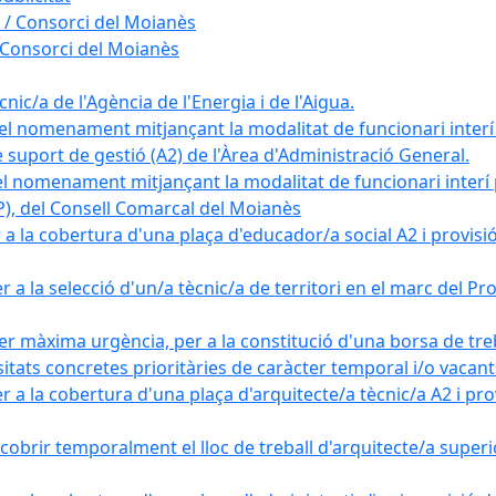
 / Consorci del Moianès
 Consorci del Moianès
ic/a de l'Agència de l'Energia i de l'Aigua.
el nomenament mitjançant la modalitat de funcionari interí
e suport de gestió (A2) de l'Àrea d'Administració General.
el nomenament mitjançant la modalitat de funcionari interí
AP), del Consell Comarcal del Moianès
 la cobertura d'una plaça d'educador/a social A2 i provisió d
 a la selecció d'un/a tècnic/a de territori en el marc del 
er màxima urgència, per a la constitució d'una borsa de tre
sitats concretes prioritàries de caràcter temporal i/o vacant
a la cobertura d'una plaça d'arquitecte/a tècnic/a A2 i provi
obrir temporalment el lloc de treball d'arquitecte/a superio