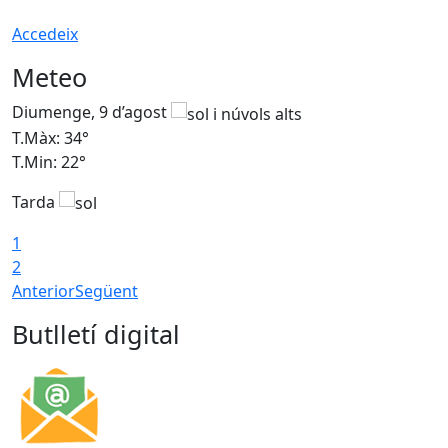
Accedeix
Meteo
Diumenge, 9 d’agost
D
T.Màx: 34°
T
T.Min: 22°
T
Tarda
T
1
2
Anterior
Següent
Butlletí digital