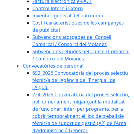
Factura electrònica e-FACT
Control Intern i Extern
Inventari general del patrimoni
Cost i característiques de les campanyes
de publicitat
Subvencions atorgades pel Consell
Comarcal / Consorci del Moianès
Subvencions rebudes pel Consell Comarcal
/ Consorci del Moianès
Convocatòries de personal
652_2026 Convocatòria del procés selectiu
tècnic/a de l'Agència de l'Energia i de
l'Aigua.
224_2026 Convocatòria del procés selectiu,
pel nomenament mitjançant la modalitat
de funcionari interí per programa, per a
cobrir temporalment el lloc de treball de
tècnic/a de suport de gestió (A2) de l'Àrea
d'Administració General.