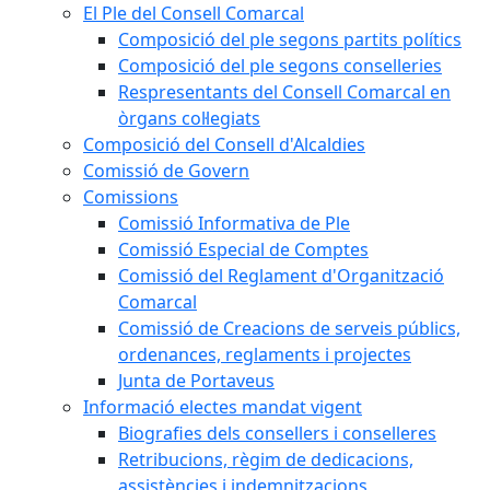
El Ple del Consell Comarcal
Composició del ple segons partits polítics
Composició del ple segons conselleries
Respresentants del Consell Comarcal en
òrgans col·legiats
Composició del Consell d'Alcaldies
Comissió de Govern
Comissions
Comissió Informativa de Ple
Comissió Especial de Comptes
Comissió del Reglament d'Organització
Comarcal
Comissió de Creacions de serveis públics,
ordenances, reglaments i projectes
Junta de Portaveus
Informació electes mandat vigent
Biografies dels consellers i conselleres
Retribucions, règim de dedicacions,
assistències i indemnitzacions