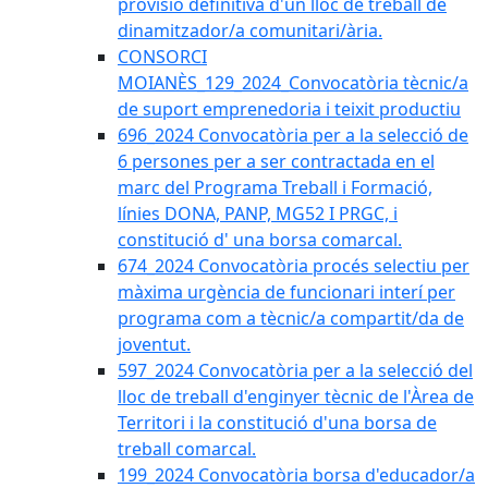
provisió definitiva d'un lloc de treball de
dinamitzador/a comunitari/ària.
CONSORCI
MOIANÈS_129_2024_Convocatòria tècnic/a
de suport emprenedoria i teixit productiu
696_2024 Convocatòria per a la selecció de
6 persones per a ser contractada en el
marc del Programa Treball i Formació,
línies DONA, PANP, MG52 I PRGC, i
constitució d' una borsa comarcal.
674_2024 Convocatòria procés selectiu per
màxima urgència de funcionari interí per
programa com a tècnic/a compartit/da de
joventut.
597_2024 Convocatòria per a la selecció del
lloc de treball d'enginyer tècnic de l'Àrea de
Territori i la constitució d'una borsa de
treball comarcal.
199_2024 Convocatòria borsa d'educador/a