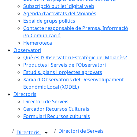
Subscripció butlletí digital web
Agenda d'activitats del Moianès
Espai de grups polítics
Contacte responsable de Premsa, Informació
i/o Comunicació
Hemeroteca
Observatori
Què és l'Observatori Estratègic del Moianès?
Productes i Serveis de l'Observatori
Estudis, plans i projectes aprovats
Xarxa d'Observatoris del Desenvolupament
Econòmic Local (XODEL)
Directoris
Directori de Serveis
Cercador Recursos Culturals
Formulari Recursos culturals
Directori de Serveis
Directoris