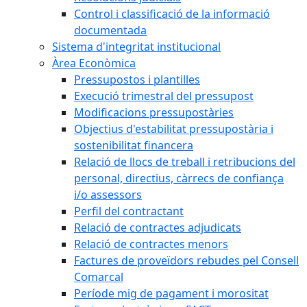
Control i classificació de la informació
documentada
Sistema d'integritat institucional
Àrea Econòmica
Pressupostos i plantilles
Execució trimestral del pressupost
Modificacions pressupostàries
Objectius d'estabilitat pressupostària i
sostenibilitat financera
Relació de llocs de treball i retribucions del
personal, directius, càrrecs de confiança
i/o assessors
Perfil del contractant
Relació de contractes adjudicats
Relació de contractes menors
Factures de proveïdors rebudes pel Consell
Comarcal
Període mig de pagament i morositat