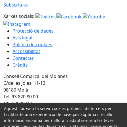
Subscriu-te
Xarxes socials:
Protecció de dades
Avís legal
Política de cookies
Accessibilitat
Contactar
Crèdits
Consell Comarcal del Moianès
C/de les Joies, 11-13
08180 Moià
Tel. 93 820 80 00
NIF P0800317J
Aquest lloc web fa servir cookies pròpies i de tercers per
facilitar-te una experiència de navegació òptima i recollir
Amb la col·laboració de:
informació anònima per millorar i adaptar-nos a les teves
preferències i pautes de navegació. Navegar sense acceptar