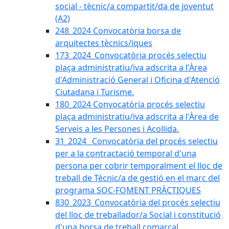
social - tècnic/a compartit/da de joventut
(A2)
248_2024 Convocatòria borsa de
arquitectes tècnics/iques
173_2024_Convocatòria procés selectiu
plaça administratiu/iva adscrita a l'Àrea
d'Administració General i Oficina d'Atenció
Ciutadana i Turisme.
180_2024 Convocatòria procés selectiu
plaça administratiu/iva adscrita a l'Àrea de
Serveis a les Persones i Acollida.
31_2024_ Convocatòria del procés selectiu
per a la contractació temporal d'una
persona per cobrir temporalment el lloc de
treball de Tècnic/a de gestió en el marc del
programa SOC-FOMENT PRÀCTIQUES
830_2023_Convocatòria del procés selectiu
del lloc de treballador/a Social i constitució
d'una borsa de treball comarcal.