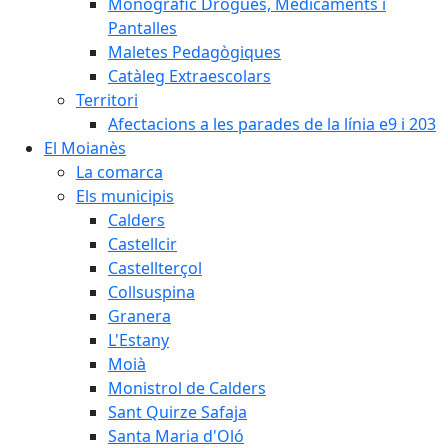
Monogràfic Drogues, Medicaments i
Pantalles
Maletes Pedagògiques
Catàleg Extraescolars
Territori
Afectacions a les parades de la línia e9 i 203
El Moianès
La comarca
Els municipis
Calders
Castellcir
Castellterçol
Collsuspina
Granera
L'Estany
Moià
Monistrol de Calders
Sant Quirze Safaja
Santa Maria d'Oló