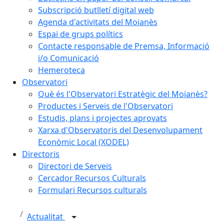
Subscripció butlletí digital web
Agenda d'activitats del Moianès
Espai de grups polítics
Contacte responsable de Premsa, Informació
i/o Comunicació
Hemeroteca
Observatori
Què és l'Observatori Estratègic del Moianès?
Productes i Serveis de l'Observatori
Estudis, plans i projectes aprovats
Xarxa d'Observatoris del Desenvolupament
Econòmic Local (XODEL)
Directoris
Directori de Serveis
Cercador Recursos Culturals
Formulari Recursos culturals
Actualitat