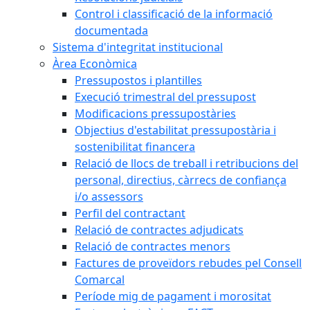
Control i classificació de la informació
documentada
Sistema d'integritat institucional
Àrea Econòmica
Pressupostos i plantilles
Execució trimestral del pressupost
Modificacions pressupostàries
Objectius d'estabilitat pressupostària i
sostenibilitat financera
Relació de llocs de treball i retribucions del
personal, directius, càrrecs de confiança
i/o assessors
Perfil del contractant
Relació de contractes adjudicats
Relació de contractes menors
Factures de proveïdors rebudes pel Consell
Comarcal
Període mig de pagament i morositat