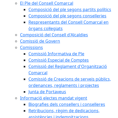
El Ple del Consell Comarcal
Composició del ple segons partits polítics
Composició del ple segons conselleries
Respresentants del Consell Comarcal en
òrgans col·legiats
Composició del Consell d'Alcaldies
Comissió de Govern
Comissions
Comissió Informativa de Ple
Comissió Especial de Comptes
Comissió del Reglament d'Organització
Comarcal
Comissió de Creacions de serveis públics,
ordenances, reglaments i projectes
Junta de Portaveus
Informació electes mandat vigent
Biografies dels consellers i conselleres
Retribucions, règim de dedicacions,
assistències i indemnitzacions