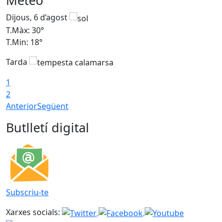
Meteo
Dijous, 6 d’agost
D
T.Màx: 30°
T
T.Min: 18°
T
Tarda
T
1
2
Anterior
Següent
Butlletí digital
Subscriu-te
Xarxes socials: