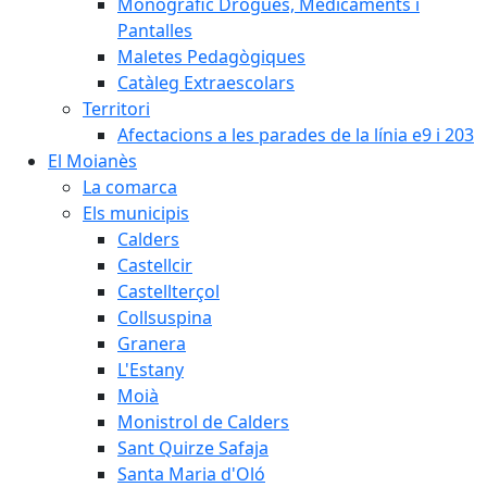
Monogràfic Drogues, Medicaments i
Pantalles
Maletes Pedagògiques
Catàleg Extraescolars
Territori
Afectacions a les parades de la línia e9 i 203
El Moianès
La comarca
Els municipis
Calders
Castellcir
Castellterçol
Collsuspina
Granera
L'Estany
Moià
Monistrol de Calders
Sant Quirze Safaja
Santa Maria d'Oló