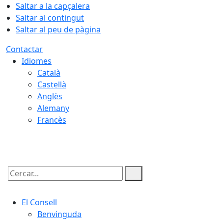
Saltar a la capçalera
Saltar al contingut
Saltar al peu de pàgina
Contactar
Idiomes
Català
Castellà
Anglès
Alemany
Francès
06.08.2026 | 00:54
Cercar:
El Consell
Benvinguda