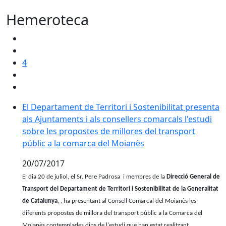
Hemeroteca
4
El Departament de Territori i Sostenibilitat presenta
El Departament de Territori i Sostenibilitat presenta
als Ajuntaments i als consellers comarcals l'estudi
als Ajuntaments i als consellers comarcals l'estudi
sobre les propostes de millores del transport
sobre les propostes de millores del transport
públic a la comarca del Moianès
públic a la comarca del Moianès
20/07/2017
El dia 20 de juliol, el Sr. Pere Padrosa i membres de la
Direcció General de
Transport del Departament de Territori i Sostenibilitat de la Generalitat
de Catalunya
, , ha presentant al Consell Comarcal del Moianès les
diferents propostes de millora del transport públic a la Comarca del
Moianès contemplades dins de l'estudi que han estat realitzant.