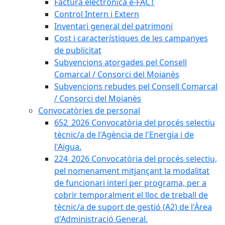
Factura electrònica e-FACT
Control Intern i Extern
Inventari general del patrimoni
Cost i característiques de les campanyes
de publicitat
Subvencions atorgades pel Consell
Comarcal / Consorci del Moianès
Subvencions rebudes pel Consell Comarcal
/ Consorci del Moianès
Convocatòries de personal
652_2026 Convocatòria del procés selectiu
tècnic/a de l'Agència de l'Energia i de
l'Aigua.
224_2026 Convocatòria del procés selectiu,
pel nomenament mitjançant la modalitat
de funcionari interí per programa, per a
cobrir temporalment el lloc de treball de
tècnic/a de suport de gestió (A2) de l'Àrea
d'Administració General.