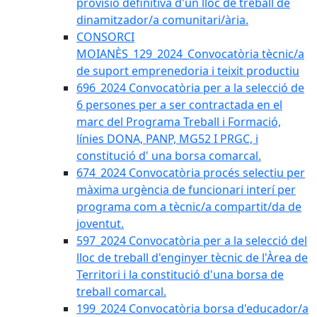
provisió definitiva d'un lloc de treball de
dinamitzador/a comunitari/ària.
CONSORCI
MOIANÈS_129_2024_Convocatòria tècnic/a
de suport emprenedoria i teixit productiu
696_2024 Convocatòria per a la selecció de
6 persones per a ser contractada en el
marc del Programa Treball i Formació,
línies DONA, PANP, MG52 I PRGC, i
constitució d' una borsa comarcal.
674_2024 Convocatòria procés selectiu per
màxima urgència de funcionari interí per
programa com a tècnic/a compartit/da de
joventut.
597_2024 Convocatòria per a la selecció del
lloc de treball d'enginyer tècnic de l'Àrea de
Territori i la constitució d'una borsa de
treball comarcal.
199_2024 Convocatòria borsa d'educador/a