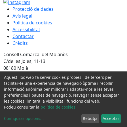
Protecció de dades
Avís legal
Política de cookies
Accessibilitat
Contactar
Crèdits
Consell Comarcal del Moianès
C/de les Joies, 11-13
08180 Moià
Tel. 93 820 80 00
Aquest lloc web fa servir cookies pròpies i de tercers per
NIF P0800317J
facilitar-te una experiència de navegació òptima i recollir
informació anònima per millorar i adaptar-nos a les teves
Amb la col·laboració de:
preferències i pautes de navegació. Navegar sense acceptar
les cookies limitarà la visibilitat i funcions del web.
Podeu consultar la
política de cookies
.
Configurar opcions
...
Rebutja
Acceptar