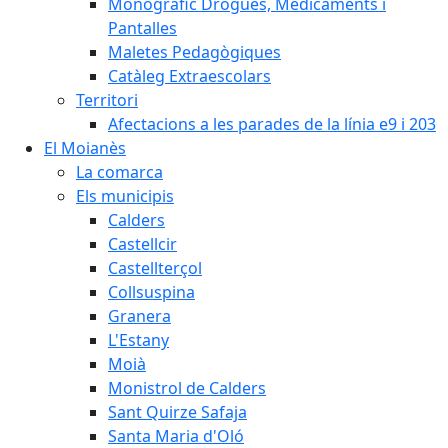
Monogràfic Drogues, Medicaments i
Pantalles
Maletes Pedagògiques
Catàleg Extraescolars
Territori
Afectacions a les parades de la línia e9 i 203
El Moianès
La comarca
Els municipis
Calders
Castellcir
Castellterçol
Collsuspina
Granera
L'Estany
Moià
Monistrol de Calders
Sant Quirze Safaja
Santa Maria d'Oló