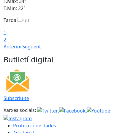
T.Màx: 34°
T
T.Min: 22°
T
Tarda
T
1
2
Anterior
Següent
Butlletí digital
Subscriu-te
Xarxes socials:
Protecció de dades
Avís legal