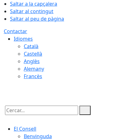
Saltar a la capçalera
Saltar al contingut
Saltar al peu de pàgina
Contactar
Idiomes
Català
Castellà
Anglès
Alemany
Francès
09.08.2026 | 05:51
Cercar:
El Consell
Benvinguda