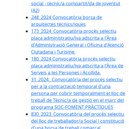
social - tècnic/a compartit/da de joventut
(A2)
248_2024 Convocatòria borsa de
arquitectes tècnics/iques
173_2024_Convocatòria procés selectiu
plaça administratiu/iva adscrita a l'Àrea
d'Administració General i Oficina d'Atenció
Ciutadana i Turisme.
180_2024 Convocatòria procés selectiu
plaça administratiu/iva adscrita a l'Àrea de
Serveis a les Persones i Acollida.
31_2024_ Convocatòria del procés selectiu
per a la contractació temporal d'una
persona per cobrir temporalment el lloc de
treball de Tècnic/a de gestió en el marc del
programa SOC-FOMENT PRÀCTIQUES
830_2023_Convocatòria del procés selectiu
del lloc de treballador/a Social i constitució
d'una borsa de treball comarcal.