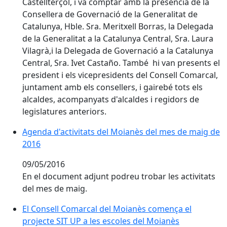
Castellterçol, i va comptar amb la presència de la
Consellera de Governació de la Generalitat de
Catalunya, Hble. Sra. Meritxell Borras, la Delegada
de la Generalitat a la Catalunya Central, Sra. Laura
Vilagrà,i la Delegada de Governació a la Catalunya
Central, Sra. Ivet Castaño. També hi van presents el
president i els vicepresidents del Consell Comarcal,
juntament amb els consellers, i gairebé tots els
alcaldes, acompanyats d'alcaldes i regidors de
legislatures anteriors.
Agenda d'activitats del Moianès del mes de maig de
2016
09/05/2016
En el document adjunt podreu trobar les activitats
del mes de maig.
El Consell Comarcal del Moianès comença el projecte 
El Consell Comarcal del Moianès comença el
projecte SIT UP a les escoles del Moianès