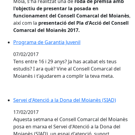
Moià, s'ha realitzat una de
roda de premsa amb
l'objectiu de presentar la posada en
funcionament del Consell Comarcal del Moianès
,
així com la
presentació del Pla d'Acció del Consell
Comarcal del Moianès 2017.
Programa de Garantia Juvenil
07/02/2017
Tens entre 16 i 29 anys? Ja has acabat els teus
estudis? I ara què? Vine al Consell Comarcal del
Moianès i t'ajudarem a complir la teva meta.
Servei d'Atenció a la Dona del Moianès (SIAD)
Servei d'Atenció a la Dona del Moianès (SIAD)
17/02/2017
Aquesta setmana el Consell Comarcal del Moianès
posa en marxa el Servei d'Atenció a la Dona del
Moianès (SIAD), un espai d'atenció, suport,