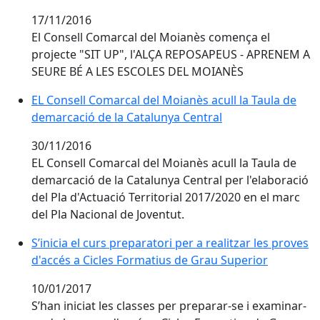
17/11/2016
El Consell Comarcal del Moianès comença el
projecte "SIT UP", l'ALÇA REPOSAPEUS - APRENEM A
SEURE BÉ A LES ESCOLES DEL MOIANÈS
EL Consell Comarcal del Moianès acull la Taula de de
EL Consell Comarcal del Moianès acull la Taula de
demarcació de la Catalunya Central
30/11/2016
EL Consell Comarcal del Moianès acull la Taula de
demarcació de la Catalunya Central per l'elaboració
del Pla d'Actuació Territorial 2017/2020 en el marc
del Pla Nacional de Joventut.
S’inicia el curs preparatori per a realitzar les proves
d'accés a Cicles Formatius de Grau Superior
10/01/2017
S’han iniciat les classes per preparar-se i examinar-