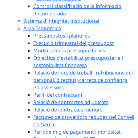
Control i classificació de la informació
documentada
Sistema d'integritat institucional
Àrea Econòmica
Pressupostos i plantilles
Execució trimestral del pressupost
Modificacions pressupostàries
Objectius d'estabilitat pressupostària i
sostenibilitat financera
Relació de llocs de treball i retribucions del
personal, directius, càrrecs de confiança
i/o assessors
Perfil del contractant
Relació de contractes adjudicats
Relació de contractes menors
Factures de proveïdors rebudes pel Consell
Comarcal
Període mig de pagament i morositat