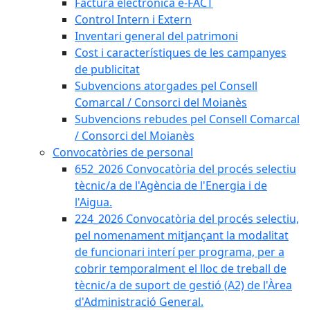
Factura electrònica e-FACT
Control Intern i Extern
Inventari general del patrimoni
Cost i característiques de les campanyes
de publicitat
Subvencions atorgades pel Consell
Comarcal / Consorci del Moianès
Subvencions rebudes pel Consell Comarcal
/ Consorci del Moianès
Convocatòries de personal
652_2026 Convocatòria del procés selectiu
tècnic/a de l'Agència de l'Energia i de
l'Aigua.
224_2026 Convocatòria del procés selectiu,
pel nomenament mitjançant la modalitat
de funcionari interí per programa, per a
cobrir temporalment el lloc de treball de
tècnic/a de suport de gestió (A2) de l'Àrea
d'Administració General.