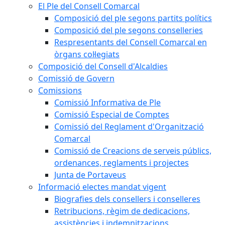
El Ple del Consell Comarcal
Composició del ple segons partits polítics
Composició del ple segons conselleries
Respresentants del Consell Comarcal en
òrgans col·legiats
Composició del Consell d'Alcaldies
Comissió de Govern
Comissions
Comissió Informativa de Ple
Comissió Especial de Comptes
Comissió del Reglament d'Organització
Comarcal
Comissió de Creacions de serveis públics,
ordenances, reglaments i projectes
Junta de Portaveus
Informació electes mandat vigent
Biografies dels consellers i conselleres
Retribucions, règim de dedicacions,
assistències i indemnitzacions