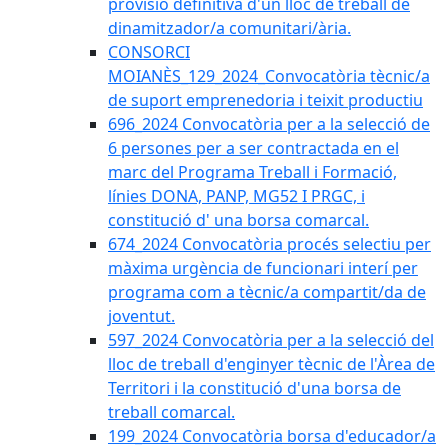
provisió definitiva d'un lloc de treball de
dinamitzador/a comunitari/ària.
CONSORCI
MOIANÈS_129_2024_Convocatòria tècnic/a
de suport emprenedoria i teixit productiu
696_2024 Convocatòria per a la selecció de
6 persones per a ser contractada en el
marc del Programa Treball i Formació,
línies DONA, PANP, MG52 I PRGC, i
constitució d' una borsa comarcal.
674_2024 Convocatòria procés selectiu per
màxima urgència de funcionari interí per
programa com a tècnic/a compartit/da de
joventut.
597_2024 Convocatòria per a la selecció del
lloc de treball d'enginyer tècnic de l'Àrea de
Territori i la constitució d'una borsa de
treball comarcal.
199_2024 Convocatòria borsa d'educador/a