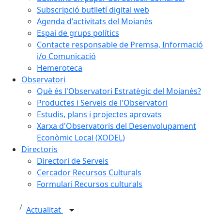
Subscripció butlletí digital web
Agenda d'activitats del Moianès
Espai de grups polítics
Contacte responsable de Premsa, Informació
i/o Comunicació
Hemeroteca
Observatori
Què és l'Observatori Estratègic del Moianès?
Productes i Serveis de l'Observatori
Estudis, plans i projectes aprovats
Xarxa d'Observatoris del Desenvolupament
Econòmic Local (XODEL)
Directoris
Directori de Serveis
Cercador Recursos Culturals
Formulari Recursos culturals
Actualitat