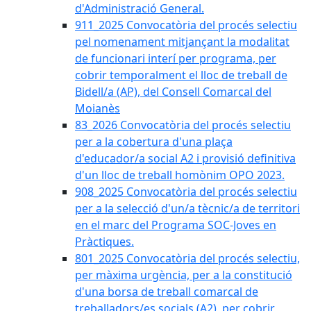
d'Administració General.
911_2025 Convocatòria del procés selectiu
pel nomenament mitjançant la modalitat
de funcionari interí per programa, per
cobrir temporalment el lloc de treball de
Bidell/a (AP), del Consell Comarcal del
Moianès
83_2026 Convocatòria del procés selectiu
per a la cobertura d'una plaça
d'educador/a social A2 i provisió definitiva
d'un lloc de treball homònim OPO 2023.
908_2025 Convocatòria del procés selectiu
per a la selecció d'un/a tècnic/a de territori
en el marc del Programa SOC-Joves en
Pràctiques.
801_2025 Convocatòria del procés selectiu,
per màxima urgència, per a la constitució
d'una borsa de treball comarcal de
treballadors/es socials (A2), per cobrir