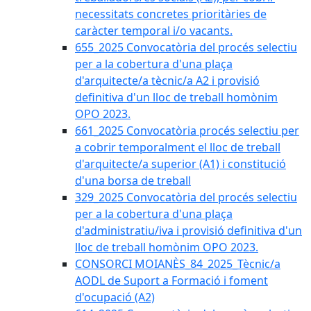
necessitats concretes prioritàries de
caràcter temporal i/o vacants.
655_2025 Convocatòria del procés selectiu
per a la cobertura d'una plaça
d'arquitecte/a tècnic/a A2 i provisió
definitiva d'un lloc de treball homònim
OPO 2023.
661_2025 Convocatòria procés selectiu per
a cobrir temporalment el lloc de treball
d'arquitecte/a superior (A1) i constitució
d'una borsa de treball
329_2025 Convocatòria del procés selectiu
per a la cobertura d'una plaça
d'administratiu/iva i provisió definitiva d'un
lloc de treball homònim OPO 2023.
CONSORCI MOIANÈS_84_2025_Tècnic/a
AODL de Suport a Formació i foment
d'ocupació (A2)