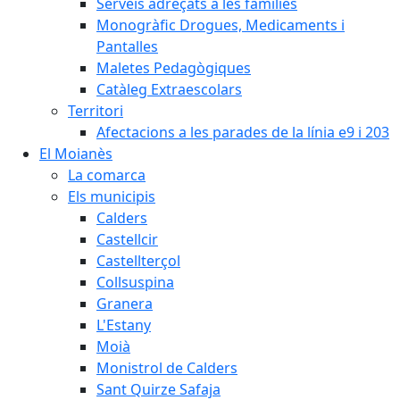
Serveis adreçats a les famílies
Monogràfic Drogues, Medicaments i
Pantalles
Maletes Pedagògiques
Catàleg Extraescolars
Territori
Afectacions a les parades de la línia e9 i 203
El Moianès
La comarca
Els municipis
Calders
Castellcir
Castellterçol
Collsuspina
Granera
L'Estany
Moià
Monistrol de Calders
Sant Quirze Safaja