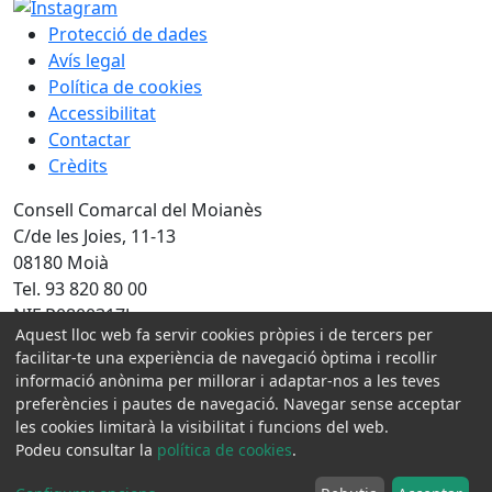
Protecció de dades
Avís legal
Política de cookies
Accessibilitat
Contactar
Crèdits
Consell Comarcal del Moianès
C/de les Joies, 11-13
08180 Moià
Tel. 93 820 80 00
NIF P0800317J
Aquest lloc web fa servir cookies pròpies i de tercers per
facilitar-te una experiència de navegació òptima i recollir
Amb la col·laboració de:
informació anònima per millorar i adaptar-nos a les teves
preferències i pautes de navegació. Navegar sense acceptar
les cookies limitarà la visibilitat i funcions del web.
Podeu consultar la
política de cookies
.