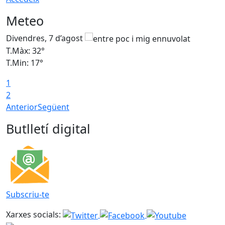
Meteo
Divendres, 7 d’agost
D
T.Màx: 32°
T
T.Min: 17°
T
1
T
2
Anterior
Següent
Butlletí digital
Subscriu-te
Xarxes socials: