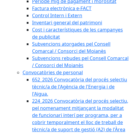
Període mig de pagament i morositat
Factura electrònica e-FACT
Control Intern i Extern
Inventari general del patrimoni
Cost i característiques de les campanyes
de publicitat
Subvencions atorgades pel Consell
Comarcal / Consorci del Moianès
Subvencions rebudes pel Consell Comarcal
/ Consorci del Moianès
Convocatòries de personal
652_2026 Convocatòria del procés selectiu
tècnic/a de l'Agència de l'Energia i de
l'Aigua.
224_2026 Convocatòria del procés selectiu,
pel nomenament mitjançant la modalitat
de funcionari interí per programa, per a
cobrir temporalment el lloc de treball de
tècnic/a de suport de gestió (A2) de l'Àrea