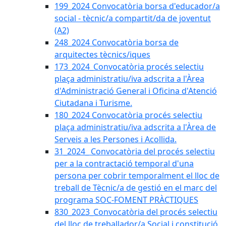
199_2024 Convocatòria borsa d'educador/a
social - tècnic/a compartit/da de joventut
(A2)
248_2024 Convocatòria borsa de
arquitectes tècnics/iques
173_2024_Convocatòria procés selectiu
plaça administratiu/iva adscrita a l'Àrea
d'Administració General i Oficina d'Atenció
Ciutadana i Turisme.
180_2024 Convocatòria procés selectiu
plaça administratiu/iva adscrita a l'Àrea de
Serveis a les Persones i Acollida.
31_2024_ Convocatòria del procés selectiu
per a la contractació temporal d'una
persona per cobrir temporalment el lloc de
treball de Tècnic/a de gestió en el marc del
programa SOC-FOMENT PRÀCTIQUES
830_2023_Convocatòria del procés selectiu
del lloc de treballador/a Social i constitució