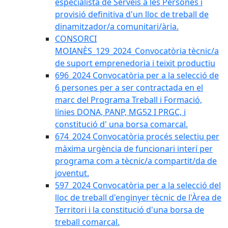
especialista de Serveis a les Persones i
provisió definitiva d'un lloc de treball de
dinamitzador/a comunitari/ària.
CONSORCI
MOIANÈS_129_2024_Convocatòria tècnic/a
de suport emprenedoria i teixit productiu
696_2024 Convocatòria per a la selecció de
6 persones per a ser contractada en el
marc del Programa Treball i Formació,
línies DONA, PANP, MG52 I PRGC, i
constitució d' una borsa comarcal.
674_2024 Convocatòria procés selectiu per
màxima urgència de funcionari interí per
programa com a tècnic/a compartit/da de
joventut.
597_2024 Convocatòria per a la selecció del
lloc de treball d'enginyer tècnic de l'Àrea de
Territori i la constitució d'una borsa de
treball comarcal.