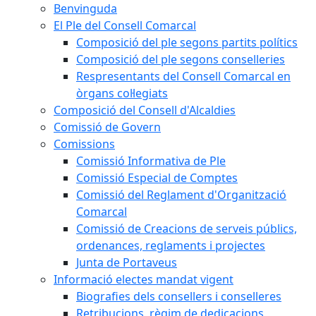
Benvinguda
El Ple del Consell Comarcal
Composició del ple segons partits polítics
Composició del ple segons conselleries
Respresentants del Consell Comarcal en
òrgans col·legiats
Composició del Consell d'Alcaldies
Comissió de Govern
Comissions
Comissió Informativa de Ple
Comissió Especial de Comptes
Comissió del Reglament d'Organització
Comarcal
Comissió de Creacions de serveis públics,
ordenances, reglaments i projectes
Junta de Portaveus
Informació electes mandat vigent
Biografies dels consellers i conselleres
Retribucions, règim de dedicacions,