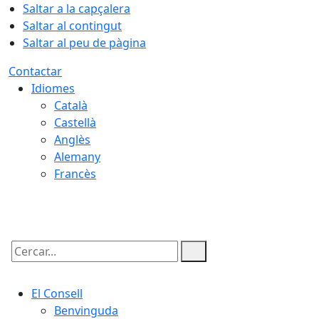
Saltar a la capçalera
Saltar al contingut
Saltar al peu de pàgina
Contactar
Idiomes
Català
Castellà
Anglès
Alemany
Francès
09.08.2026 | 03:22
Cercar:
El Consell
Benvinguda