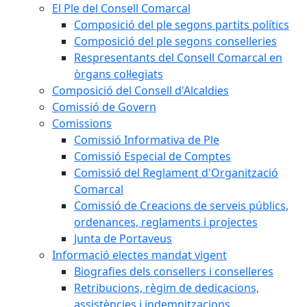
El Ple del Consell Comarcal
Composició del ple segons partits polítics
Composició del ple segons conselleries
Respresentants del Consell Comarcal en
òrgans col·legiats
Composició del Consell d'Alcaldies
Comissió de Govern
Comissions
Comissió Informativa de Ple
Comissió Especial de Comptes
Comissió del Reglament d'Organització
Comarcal
Comissió de Creacions de serveis públics,
ordenances, reglaments i projectes
Junta de Portaveus
Informació electes mandat vigent
Biografies dels consellers i conselleres
Retribucions, règim de dedicacions,
assistències i indemnitzacions