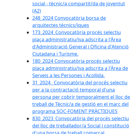
social - tècnic/a compartit/da de joventut
(A2)
248_2024 Convocatòria borsa de
arquitectes tècnics/iques
173_2024_Convocatòria procés selectiu
plaça administratiu/iva adscrita a l'Àrea
d'Administració General i Oficina d'Atenció
Ciutadana i Turisme.
180_2024 Convocatòria procés selectiu
plaça administratiu/iva adscrita a l'Àrea de
Serveis a les Persones i Acollida.
31_2024_ Convocatòria del procés selectiu
per a la contractació temporal d'una
persona per cobrir temporalment el lloc de
treball de Tècnic/a de gestió en el marc del
programa SOC-FOMENT PRÀCTIQUES
830_2023_Convocatòria del procés selectiu
del lloc de treballador/a Social i constitució
d'una borsa de treball comarcal.