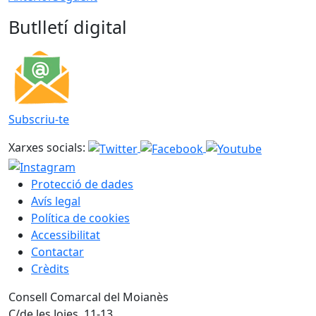
Butlletí digital
Subscriu-te
Xarxes socials:
Protecció de dades
Avís legal
Política de cookies
Accessibilitat
Contactar
Crèdits
Consell Comarcal del Moianès
C/de les Joies, 11-13