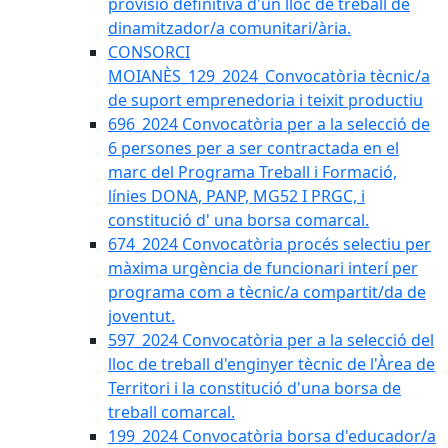
provisió definitiva d'un lloc de treball de
dinamitzador/a comunitari/ària.
CONSORCI
MOIANÈS_129_2024_Convocatòria tècnic/a
de suport emprenedoria i teixit productiu
696_2024 Convocatòria per a la selecció de
6 persones per a ser contractada en el
marc del Programa Treball i Formació,
línies DONA, PANP, MG52 I PRGC, i
constitució d' una borsa comarcal.
674_2024 Convocatòria procés selectiu per
màxima urgència de funcionari interí per
programa com a tècnic/a compartit/da de
joventut.
597_2024 Convocatòria per a la selecció del
lloc de treball d'enginyer tècnic de l'Àrea de
Territori i la constitució d'una borsa de
treball comarcal.
199_2024 Convocatòria borsa d'educador/a