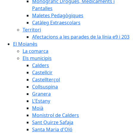
Monogràfic Drogues, Medicaments i
Pantalles
Maletes Pedagògiques
Catàleg Extraescolars
Territori
Afectacions a les parades de la línia e9 i 203
El Moianès
La comarca
Els municipis
Calders
Castellcir
Castellterçol
Collsuspina
Granera
L'Estany
Moià
Monistrol de Calders
Sant Quirze Safaja
Santa Maria d'Oló