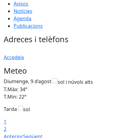
Avisos
Notícies
Agenda
Publicacions
Adreces i telèfons
Accedeix
Meteo
Diumenge, 9 d’agost
D
T.Màx: 34°
T
T.Min: 22°
T
Tarda
T
1
2
Anterior
Següent