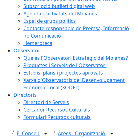
Subscripció butlletí digital web
Agenda d'activitats del Moianès
Espai de grups polítics
Contacte responsable de Premsa, Informació
i/o Comunicació
Hemeroteca
Observatori
Què és l'Observatori Estratègic del Moianès?
Productes i Serveis de l'Observatori
Estudis, plans i projectes aprovats
Xarxa d'Observatoris del Desenvolupament
Econòmic Local (XODEL)
Directoris
Directori de Serveis
Cercador Recursos Culturals
Formulari Recursos culturals
El Consell
Àrees i Organització