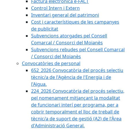
Factura electrònica e-FACT
Control Intern i Extern
Inventari general del patrimoni
Cost i característiques de les campanyes
de publicitat
Subvencions atorgades pel Consell
Comarcal / Consorci del Moianès
Subvencions rebudes pel Consell Comarcal
/ Consorci del Moianès
Convocatòries de personal
652_2026 Convocatòria del procés selectiu
tècnic/a de l'Agència de l'Energia i de
l'Aigua.
224_2026 Convocatòria del procés selectiu,
pel nomenament mitjançant la modalitat
de funcionari interí per programa, per a
cobrir temporalment el lloc de treball de
tècnic/a de suport de gestió (A2) de l'Àrea
d'Administració General.