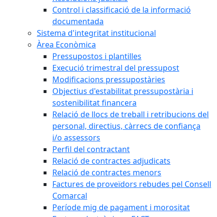
Control i classificació de la informació
documentada
Sistema d'integritat institucional
Àrea Econòmica
Pressupostos i plantilles
Execució trimestral del pressupost
Modificacions pressupostàries
Objectius d'estabilitat pressupostària i
sostenibilitat financera
Relació de llocs de treball i retribucions del
personal, directius, càrrecs de confiança
i/o assessors
Perfil del contractant
Relació de contractes adjudicats
Relació de contractes menors
Factures de proveïdors rebudes pel Consell
Comarcal
Període mig de pagament i morositat