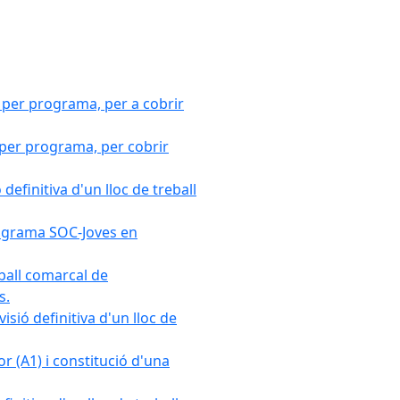
 per programa, per a cobrir
 per programa, per cobrir
efinitiva d'un lloc de treball
Programa SOC-Joves en
ball comarcal de
s.
sió definitiva d'un lloc de
r (A1) i constitució d'una