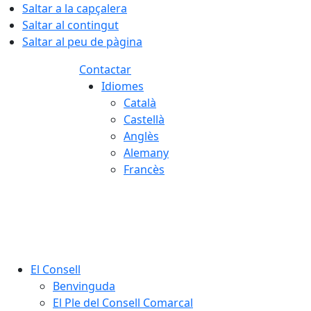
Saltar a la capçalera
Saltar al contingut
Saltar al peu de pàgina
Contactar
Idiomes
Català
Castellà
Anglès
Alemany
Francès
08.08.2026 | 15:52
El Consell
Benvinguda
El Ple del Consell Comarcal