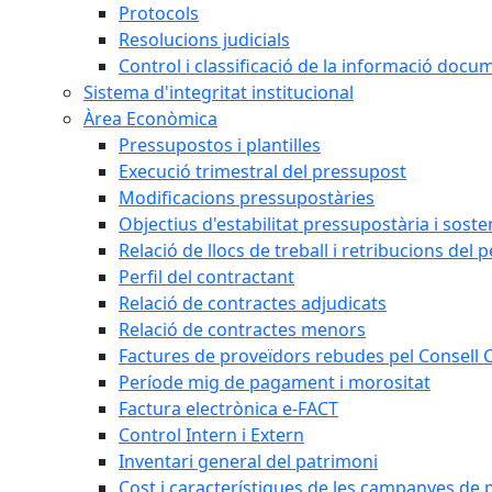
Protocols
Resolucions judicials
Control i classificació de la informació doc
Sistema d'integritat institucional
Àrea Econòmica
Pressupostos i plantilles
Execució trimestral del pressupost
Modificacions pressupostàries
Objectius d'estabilitat pressupostària i sosten
Relació de llocs de treball i retribucions del 
Perfil del contractant
Relació de contractes adjudicats
Relació de contractes menors
Factures de proveïdors rebudes pel Consell
Període mig de pagament i morositat
Factura electrònica e-FACT
Control Intern i Extern
Inventari general del patrimoni
Cost i característiques de les campanyes de p