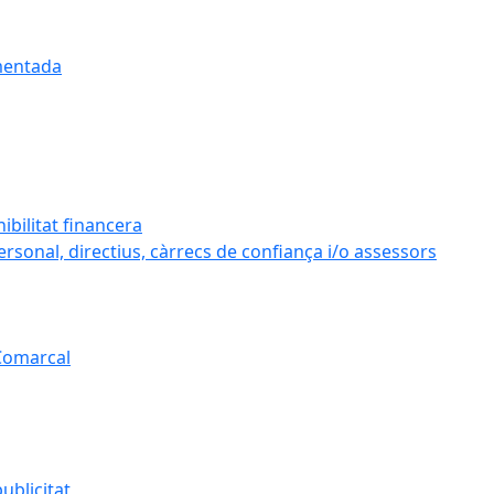
umentada
ibilitat financera
personal, directius, càrrecs de confiança i/o assessors
 Comarcal
ublicitat