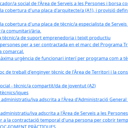
ador/a social de l'Àrea de Serveis a les Persones i borsa c
 cobertura d'una plaça d'arquitecte/a (A1), i provisió definit
a cobertura d'una plaça de tècnic/a especialista de Serveis 
r/a comunitari/ària.
cnic/a de suport emprenedoria i teixit productiu
 persones per a ser contractada en el marc del Programa Tre
a comarcal.
àxima urgència de funcionari interí per programa com a tè
c de treball d'enginyer tècnic de l'Àrea de Territori i la con
ial - tècnic/a compartit/da de joventut (A2)
tècnics/iques
dministratiu/iva adscrita a l'Àrea d'Administració General i
ministratiu/iva adscrita a l'Àrea de Serveis a les Persones 
r a la contractació temporal d'una persona per cobrir tempo
ma SOC-FOMENT PRÀCTIQUES