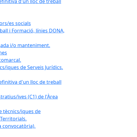
initiva d'un lloc de treball
ors/es socials
all i Formació, línies DONA,
gada i/o manteniment.
ones
 comarcal.
s/iques de Serveis Jurídics.
initiva d'un lloc de treball
ratius/ives (C1) de l'Àrea
e tècnics/iques de
erritorials.
 convocatòria).