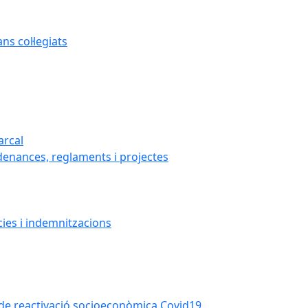
s col·legiats
arcal
denances, reglaments i projectes
cies i indemnitzacions
la de reactivació socioeconòmica Covid19