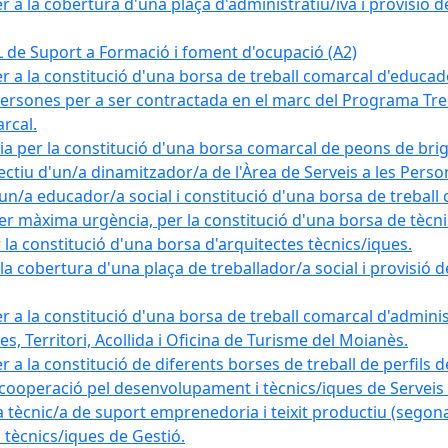
a la cobertura d'una plaça d'administratiu/iva i provisió def
e Suport a Formació i foment d'ocupació (A2)
r a la constitució d'una borsa de treball comarcal d'educad
persones per a ser contractada en el marc del Programa Treb
rcal.
a per la constitució d'una borsa comarcal de peons de bri
ectiu d'un/a dinamitzador/a de l'Àrea de Serveis a les Pers
un/a educador/a social i constitució d'una borsa de treball
r màxima urgència, per la constitució d'una borsa de tècnic
la constitució d'una borsa d'arquitectes tècnics/iques.
 cobertura d'una plaça de treballador/a social i provisió def
 a la constitució d'una borsa de treball comarcal d'administ
s, Territori, Acollida i Oficina de Turisme del Moianès.
 a la constitució de diferents borses de treball de perfils d
 cooperació pel desenvolupament i tècnics/iques de Serveis T
nic/a de suport emprenedoria i teixit productiu (segona
tècnics/iques de Gestió.