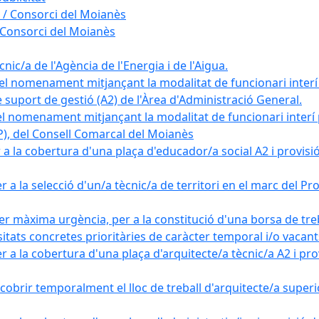
 / Consorci del Moianès
 Consorci del Moianès
ic/a de l'Agència de l'Energia i de l'Aigua.
el nomenament mitjançant la modalitat de funcionari interí
e suport de gestió (A2) de l'Àrea d'Administració General.
el nomenament mitjançant la modalitat de funcionari interí
AP), del Consell Comarcal del Moianès
 la cobertura d'una plaça d'educador/a social A2 i provisió d
 a la selecció d'un/a tècnic/a de territori en el marc del 
er màxima urgència, per a la constitució d'una borsa de tre
sitats concretes prioritàries de caràcter temporal i/o vacant
a la cobertura d'una plaça d'arquitecte/a tècnic/a A2 i provi
obrir temporalment el lloc de treball d'arquitecte/a superio