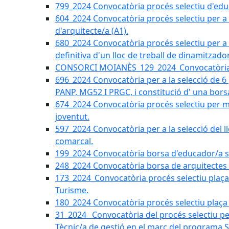
799_2024 Convocatòria procés selectiu d'educ
604_2024 Convocatòria procés selectiu per a la
d'arquitecte/a (A1).
680_2024 Convocatòria procés selectiu per a l
definitiva d'un lloc de treball de dinamitzado
CONSORCI MOIANÈS_129_2024_Convocatòria tè
696_2024 Convocatòria per a la selecció de 6
PANP, MG52 I PRGC, i constitució d' una bors
674_2024 Convocatòria procés selectiu per m
joventut.
597_2024 Convocatòria per a la selecció del llo
comarcal.
199_2024 Convocatòria borsa d'educador/a soc
248_2024 Convocatòria borsa de arquitectes 
173_2024_Convocatòria procés selectiu plaça a
Turisme.
180_2024 Convocatòria procés selectiu plaça ad
31_2024_ Convocatòria del procés selectiu pe
Tècnic/a de gestió en el marc del progra