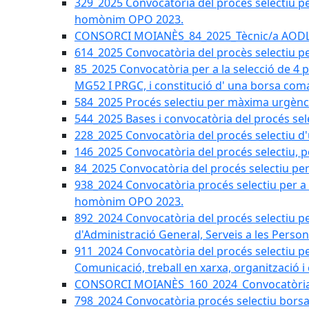
329_2025 Convocatòria del procés selectiu per 
homònim OPO 2023.
CONSORCI MOIANÈS_84_2025_Tècnic/a AODL d
614_2025 Convocatòria del procès selectiu pe
85_2025 Convocatòria per a la selecció de 4 
MG52 I PRGC, i constitució d' una borsa coma
584_2025 Procés selectiu per màxima urgènci
544_2025 Bases i convocatòria del procés sel
228_2025 Convocatòria del procés selectiu d'
146_2025 Convocatòria del procés selectiu, pe
84_2025 Convocatòria del procés selectiu per 
938_2024 Convocatòria procés selectiu per a la
homònim OPO 2023.
892_2024 Convocatòria del procés selectiu per
d'Administració General, Serveis a les Persone
911_2024 Convocatòria del procés selectiu per
Comunicació, treball en xarxa, organització i
CONSORCI MOIANÈS_160_2024_Convocatòria tèc
798_2024 Convocatòria procés selectiu borsa 