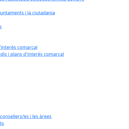
untaments i la ciutadania
s
'interès comarcal
udis i plans d'interès comarcal
consellers/es i les àrees
ès