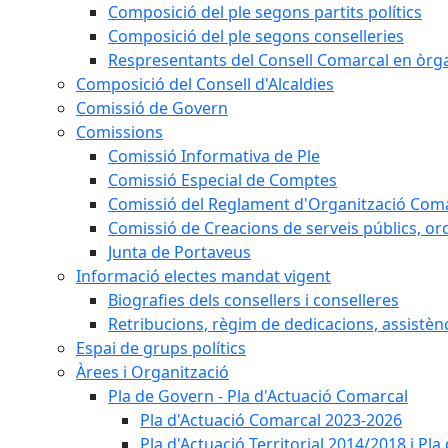
Composició del ple segons partits polítics
Composició del ple segons conselleries
Respresentants del Consell Comarcal en òrgan
Composició del Consell d'Alcaldies
Comissió de Govern
Comissions
Comissió Informativa de Ple
Comissió Especial de Comptes
Comissió del Reglament d'Organització Com
Comissió de Creacions de serveis públics, or
Junta de Portaveus
Informació electes mandat vigent
Biografies dels consellers i conselleres
Retribucions, règim de dedicacions, assistèn
Espai de grups polítics
Àrees i Organització
Pla de Govern - Pla d'Actuació Comarcal
Pla d'Actuació Comarcal 2023-2026
Pla d'Actuació Territorial 2014/2018 i P