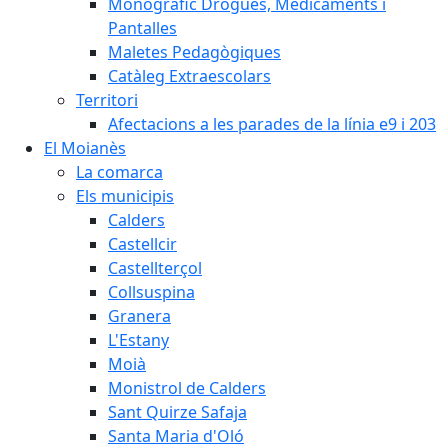
Monogràfic Drogues, Medicaments i
Pantalles
Maletes Pedagògiques
Catàleg Extraescolars
Territori
Afectacions a les parades de la línia e9 i 203
El Moianès
La comarca
Els municipis
Calders
Castellcir
Castellterçol
Collsuspina
Granera
L'Estany
Moià
Monistrol de Calders
Sant Quirze Safaja
Santa Maria d'Oló