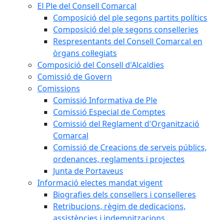
El Ple del Consell Comarcal
Composició del ple segons partits polítics
Composició del ple segons conselleries
Respresentants del Consell Comarcal en
òrgans col·legiats
Composició del Consell d'Alcaldies
Comissió de Govern
Comissions
Comissió Informativa de Ple
Comissió Especial de Comptes
Comissió del Reglament d'Organització
Comarcal
Comissió de Creacions de serveis públics,
ordenances, reglaments i projectes
Junta de Portaveus
Informació electes mandat vigent
Biografies dels consellers i conselleres
Retribucions, règim de dedicacions,
assistències i indemnitzacions