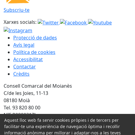
Subscriu-te
Xarxes socials:
Protecció de dades
Avís legal
Política de cookies
Accessibilitat
Contactar
Crèdits
Consell Comarcal del Moianès
C/de les Joies, 11-13
08180 Moià
Tel. 93 820 80 00
NIF P0800317J
Aquest lloc web fa servir cookies pròpies i de tercers per
facilitar-te una experiència de navegació òptima i recollir
Amb la col·laboració de:
informació anònima per millorar i adaptar-nos a les teves