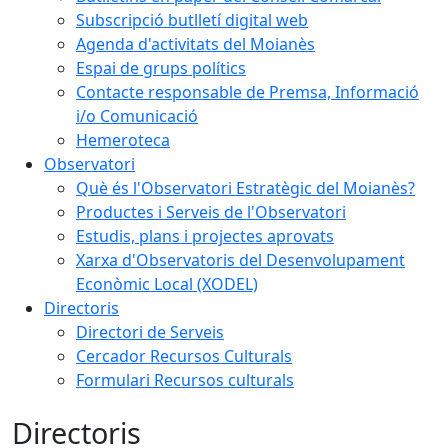
Subscripció butlletí digital web
Agenda d'activitats del Moianès
Espai de grups polítics
Contacte responsable de Premsa, Informació
i/o Comunicació
Hemeroteca
Observatori
Què és l'Observatori Estratègic del Moianès?
Productes i Serveis de l'Observatori
Estudis, plans i projectes aprovats
Xarxa d'Observatoris del Desenvolupament
Econòmic Local (XODEL)
Directoris
Directori de Serveis
Cercador Recursos Culturals
Formulari Recursos culturals
Directoris