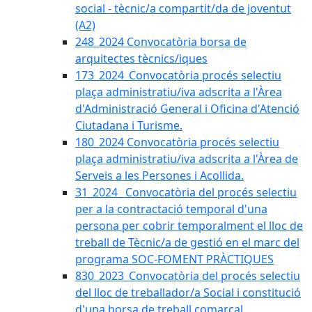
social - tècnic/a compartit/da de joventut
(A2)
248_2024 Convocatòria borsa de
arquitectes tècnics/iques
173_2024_Convocatòria procés selectiu
plaça administratiu/iva adscrita a l'Àrea
d'Administració General i Oficina d'Atenció
Ciutadana i Turisme.
180_2024 Convocatòria procés selectiu
plaça administratiu/iva adscrita a l'Àrea de
Serveis a les Persones i Acollida.
31_2024_ Convocatòria del procés selectiu
per a la contractació temporal d'una
persona per cobrir temporalment el lloc de
treball de Tècnic/a de gestió en el marc del
programa SOC-FOMENT PRÀCTIQUES
830_2023_Convocatòria del procés selectiu
del lloc de treballador/a Social i constitució
d'una borsa de treball comarcal.