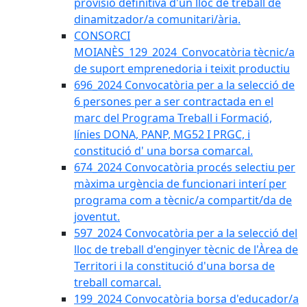
provisió definitiva d'un lloc de treball de
dinamitzador/a comunitari/ària.
CONSORCI
MOIANÈS_129_2024_Convocatòria tècnic/a
de suport emprenedoria i teixit productiu
696_2024 Convocatòria per a la selecció de
6 persones per a ser contractada en el
marc del Programa Treball i Formació,
línies DONA, PANP, MG52 I PRGC, i
constitució d' una borsa comarcal.
674_2024 Convocatòria procés selectiu per
màxima urgència de funcionari interí per
programa com a tècnic/a compartit/da de
joventut.
597_2024 Convocatòria per a la selecció del
lloc de treball d'enginyer tècnic de l'Àrea de
Territori i la constitució d'una borsa de
treball comarcal.
199_2024 Convocatòria borsa d'educador/a