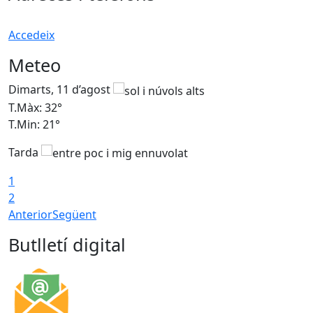
Accedeix
Meteo
Dimarts, 11 d’agost
D
T.Màx: 32°
T
T.Min: 21°
T
Tarda
T
1
2
Anterior
Següent
Butlletí digital