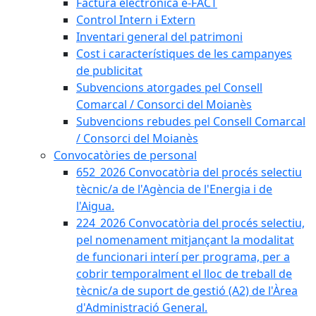
Factura electrònica e-FACT
Control Intern i Extern
Inventari general del patrimoni
Cost i característiques de les campanyes
de publicitat
Subvencions atorgades pel Consell
Comarcal / Consorci del Moianès
Subvencions rebudes pel Consell Comarcal
/ Consorci del Moianès
Convocatòries de personal
652_2026 Convocatòria del procés selectiu
tècnic/a de l'Agència de l'Energia i de
l'Aigua.
224_2026 Convocatòria del procés selectiu,
pel nomenament mitjançant la modalitat
de funcionari interí per programa, per a
cobrir temporalment el lloc de treball de
tècnic/a de suport de gestió (A2) de l'Àrea
d'Administració General.