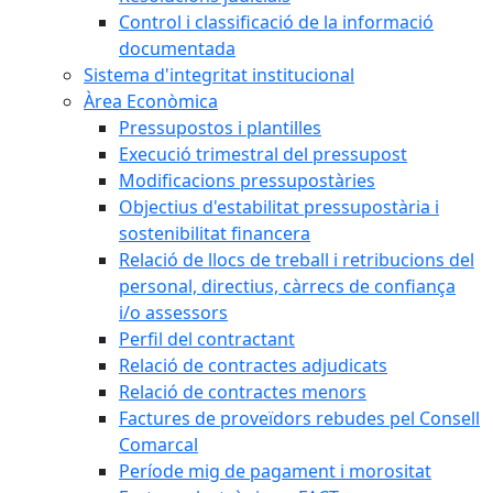
Control i classificació de la informació
documentada
Sistema d'integritat institucional
Àrea Econòmica
Pressupostos i plantilles
Execució trimestral del pressupost
Modificacions pressupostàries
Objectius d'estabilitat pressupostària i
sostenibilitat financera
Relació de llocs de treball i retribucions del
personal, directius, càrrecs de confiança
i/o assessors
Perfil del contractant
Relació de contractes adjudicats
Relació de contractes menors
Factures de proveïdors rebudes pel Consell
Comarcal
Període mig de pagament i morositat