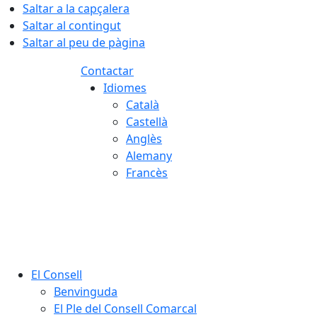
Saltar a la capçalera
Saltar al contingut
Saltar al peu de pàgina
Contactar
Idiomes
Català
Castellà
Anglès
Alemany
Francès
06.08.2026 | 20:51
El Consell
Benvinguda
El Ple del Consell Comarcal