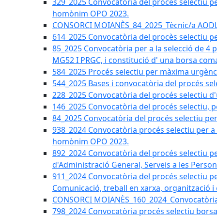
329_2025 Convocatòria del procés selectiu per 
homònim OPO 2023.
CONSORCI MOIANÈS_84_2025_Tècnic/a AODL d
614_2025 Convocatòria del procès selectiu pe
85_2025 Convocatòria per a la selecció de 4 
MG52 I PRGC, i constitució d' una borsa coma
584_2025 Procés selectiu per màxima urgènci
544_2025 Bases i convocatòria del procés sel
228_2025 Convocatòria del procés selectiu d'
146_2025 Convocatòria del procés selectiu, pe
84_2025 Convocatòria del procés selectiu per 
938_2024 Convocatòria procés selectiu per a la
homònim OPO 2023.
892_2024 Convocatòria del procés selectiu per
d'Administració General, Serveis a les Persone
911_2024 Convocatòria del procés selectiu per
Comunicació, treball en xarxa, organització i
CONSORCI MOIANÈS_160_2024_Convocatòria tèc
798_2024 Convocatòria procés selectiu borsa 