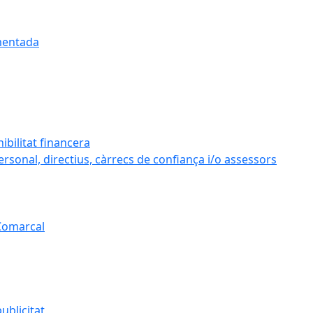
umentada
ibilitat financera
personal, directius, càrrecs de confiança i/o assessors
 Comarcal
ublicitat