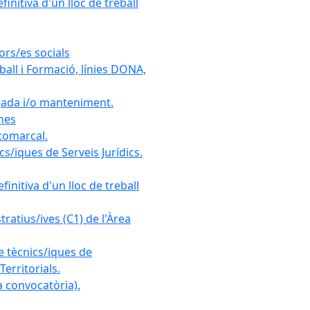
initiva d'un lloc de treball
ors/es socials
all i Formació, línies DONA,
gada i/o manteniment.
ones
 comarcal.
s/iques de Serveis Jurídics.
initiva d'un lloc de treball
ratius/ives (C1) de l'Àrea
e tècnics/iques de
erritorials.
 convocatòria).