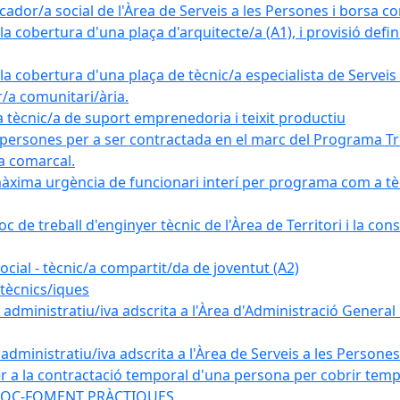
ador/a social de l'Àrea de Serveis a les Persones i borsa c
 cobertura d'una plaça d'arquitecte/a (A1), i provisió definit
a cobertura d'una plaça de tècnic/a especialista de Serveis 
r/a comunitari/ària.
cnic/a de suport emprenedoria i teixit productiu
 persones per a ser contractada en el marc del Programa Tre
a comarcal.
àxima urgència de funcionari interí per programa com a tè
c de treball d'enginyer tècnic de l'Àrea de Territori i la con
ial - tècnic/a compartit/da de joventut (A2)
tècnics/iques
dministratiu/iva adscrita a l'Àrea d'Administració General i
ministratiu/iva adscrita a l'Àrea de Serveis a les Persones 
r a la contractació temporal d'una persona per cobrir tempo
ma SOC-FOMENT PRÀCTIQUES