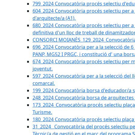
799_2024 Convocatòria procés selectiu d'educ
604_2024 Convocatòria procés selectiu per a la
d'arquitecte/a (A1).
680_2024 Convocatòria procés selectiu per a l
definitiva d'un lloc de treball de dinamitzado
CONSORCI MOIANÈS_129_2024_Convocatòria tè
696_2024 Convocatòria per a la selecció de 6
PANP, MG52 I PRGC, i constitució d' una bors
674_2024 Convocatòria procés selectiu per m
joventut.
597_2024 Convocatòria per a la selecció del llo
comarcal.
199_2024 Convocatòria borsa d'educador/a soc
248_2024 Convocatòria borsa de arquitectes 
173_2024_Convocatòria procés selectiu plaça a
Turisme.
180_2024 Convocatòria procés selectiu plaça ad
31_2024_ Convocatòria del procés selectiu pe
Tècnic/a de gestió en el marc del progra