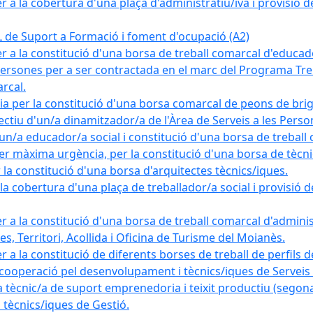
a la cobertura d'una plaça d'administratiu/iva i provisió def
e Suport a Formació i foment d'ocupació (A2)
r a la constitució d'una borsa de treball comarcal d'educad
persones per a ser contractada en el marc del Programa Treb
rcal.
a per la constitució d'una borsa comarcal de peons de bri
ectiu d'un/a dinamitzador/a de l'Àrea de Serveis a les Pers
un/a educador/a social i constitució d'una borsa de treball
r màxima urgència, per la constitució d'una borsa de tècnic
la constitució d'una borsa d'arquitectes tècnics/iques.
 cobertura d'una plaça de treballador/a social i provisió def
 a la constitució d'una borsa de treball comarcal d'administ
s, Territori, Acollida i Oficina de Turisme del Moianès.
 a la constitució de diferents borses de treball de perfils d
 cooperació pel desenvolupament i tècnics/iques de Serveis T
nic/a de suport emprenedoria i teixit productiu (segona
tècnics/iques de Gestió.