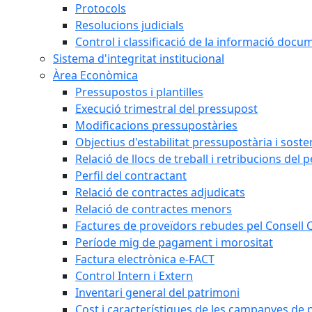
Protocols
Resolucions judicials
Control i classificació de la informació doc
Sistema d'integritat institucional
Àrea Econòmica
Pressupostos i plantilles
Execució trimestral del pressupost
Modificacions pressupostàries
Objectius d'estabilitat pressupostària i sosten
Relació de llocs de treball i retribucions del 
Perfil del contractant
Relació de contractes adjudicats
Relació de contractes menors
Factures de proveïdors rebudes pel Consell
Període mig de pagament i morositat
Factura electrònica e-FACT
Control Intern i Extern
Inventari general del patrimoni
Cost i característiques de les campanyes de p