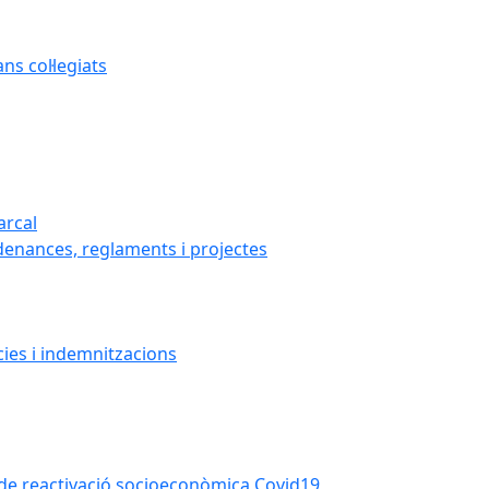
s col·legiats
arcal
denances, reglaments i projectes
cies i indemnitzacions
la de reactivació socioeconòmica Covid19