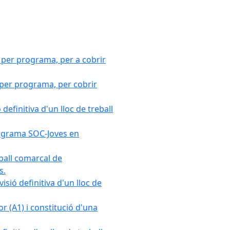
 per programa, per a cobrir
 per programa, per cobrir
efinitiva d'un lloc de treball
Programa SOC-Joves en
ball comarcal de
s.
sió definitiva d'un lloc de
r (A1) i constitució d'una