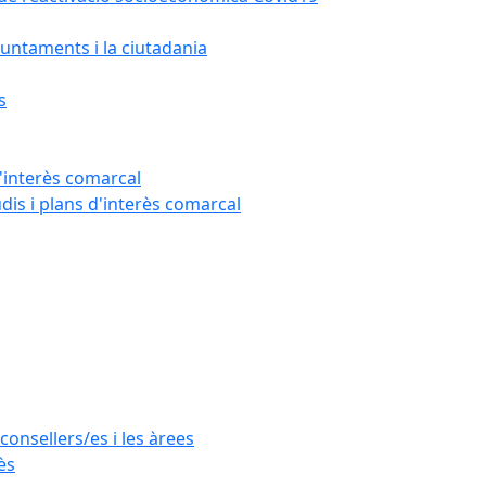
untaments i la ciutadania
s
'interès comarcal
udis i plans d'interès comarcal
consellers/es i les àrees
ès