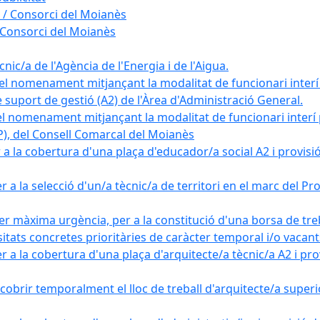
 / Consorci del Moianès
 Consorci del Moianès
ic/a de l'Agència de l'Energia i de l'Aigua.
el nomenament mitjançant la modalitat de funcionari interí
e suport de gestió (A2) de l'Àrea d'Administració General.
el nomenament mitjançant la modalitat de funcionari interí
AP), del Consell Comarcal del Moianès
 la cobertura d'una plaça d'educador/a social A2 i provisió d
 a la selecció d'un/a tècnic/a de territori en el marc del 
er màxima urgència, per a la constitució d'una borsa de tre
sitats concretes prioritàries de caràcter temporal i/o vacant
a la cobertura d'una plaça d'arquitecte/a tècnic/a A2 i provi
obrir temporalment el lloc de treball d'arquitecte/a superio