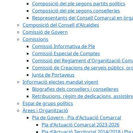
Composició del ple segons partits polítics
Composició del ple segons conselleries
Respresentants del Consell Comarcal en òrgan
Composició del Consell d'Alcaldies
Comissió de Govern
Comissions
Comissió Informativa de Ple
Comissió Especial de Comptes
Comissió del Reglament d'Organització Com
Comissió de Creacions de serveis públics, or
Junta de Portaveus
Informació electes mandat vigent
Biografies dels consellers i conselleres
Retribucions, règim de dedicacions, assistèn
Espai de grups polítics
Àrees i Organització
Pla de Govern - Pla d'Actuació Comarcal
Pla d'Actuació Comarcal 2023-2026
Pla d'Actuació Territorial 2014/2018 i P