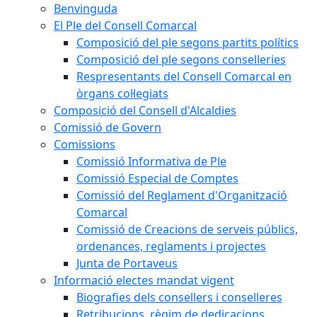
Benvinguda
El Ple del Consell Comarcal
Composició del ple segons partits polítics
Composició del ple segons conselleries
Respresentants del Consell Comarcal en
òrgans col·legiats
Composició del Consell d'Alcaldies
Comissió de Govern
Comissions
Comissió Informativa de Ple
Comissió Especial de Comptes
Comissió del Reglament d'Organització
Comarcal
Comissió de Creacions de serveis públics,
ordenances, reglaments i projectes
Junta de Portaveus
Informació electes mandat vigent
Biografies dels consellers i conselleres
Retribucions, règim de dedicacions,