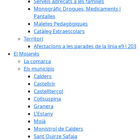
Serveis adreçats a les famílies
Monogràfic Drogues, Medicaments i
Pantalles
Maletes Pedagògiques
Catàleg Extraescolars
Territori
Afectacions a les parades de la línia e9 i 203
El Moianès
La comarca
Els municipis
Calders
Castellcir
Castellterçol
Collsuspina
Granera
L'Estany
Moià
Monistrol de Calders
Sant Quirze Safaja