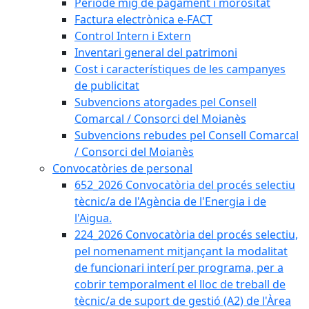
Període mig de pagament i morositat
Factura electrònica e-FACT
Control Intern i Extern
Inventari general del patrimoni
Cost i característiques de les campanyes
de publicitat
Subvencions atorgades pel Consell
Comarcal / Consorci del Moianès
Subvencions rebudes pel Consell Comarcal
/ Consorci del Moianès
Convocatòries de personal
652_2026 Convocatòria del procés selectiu
tècnic/a de l'Agència de l'Energia i de
l'Aigua.
224_2026 Convocatòria del procés selectiu,
pel nomenament mitjançant la modalitat
de funcionari interí per programa, per a
cobrir temporalment el lloc de treball de
tècnic/a de suport de gestió (A2) de l'Àrea