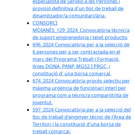
especialista de Serveis a les Persones i
provisió definitiva d'un lloc de treball de
dinamitzador/a comunitari/ària.
CONSORCI
MOIANÈS_129_2024_Convocatòria tècnic/a
de suport emprenedoria i teixit productiu
696_2024 Convocatòria per a la selecció de
6 persones per a ser contractada en el
marc del Programa Treball i Formació,
línies DONA, PANP, MG52 I PRGC, i
constitució d' una borsa comarcal.
674_2024 Convocatòria procés selectiu per
màxima urgència de funcionari interí per
programa com a tècnic/a compartit/da de
joventut.
597_2024 Convocatòria per a la selecció del
lloc de treball d'enginyer tècnic de l'Àrea de
Territori i la constitució d'una borsa de
treball comarcal.