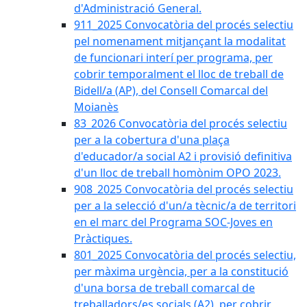
d'Administració General.
911_2025 Convocatòria del procés selectiu
pel nomenament mitjançant la modalitat
de funcionari interí per programa, per
cobrir temporalment el lloc de treball de
Bidell/a (AP), del Consell Comarcal del
Moianès
83_2026 Convocatòria del procés selectiu
per a la cobertura d'una plaça
d'educador/a social A2 i provisió definitiva
d'un lloc de treball homònim OPO 2023.
908_2025 Convocatòria del procés selectiu
per a la selecció d'un/a tècnic/a de territori
en el marc del Programa SOC-Joves en
Pràctiques.
801_2025 Convocatòria del procés selectiu,
per màxima urgència, per a la constitució
d'una borsa de treball comarcal de
treballadors/es socials (A2), per cobrir