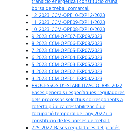
transició energètica i constitució d'una
borsa de treball comarcal.
12_2023_CCM-OPE10-EXP12/2023
11_2023_CCM-OPE09-EXP11/2023
10_2023_CCM-OPE08-EXP10/2023
9_2023_CCM-OPE07-EXP09/2023
8_2023_CCM-OPE06-EXP08/2023
7_2023_CCM-OPE05-EXP07/2023
6_2023_CCM-OPE04-EXP06/2023
5_2023_CCM-OPE03-EXP05/2023
4_2023_CCM-OPE02-EXP04/2023
3_2023_CCM-OPE01-EXP03/2023
PROCESSOS D'ESTABILITZACIÓ: 895_2022
Bases generals i específiques reguladores
dels processos selectius corresponents a
l'oferta pública d'estabilització de
l'ocupació temporal de l'any 2022 i la
constitució de les borses de treball.
725_2022_Bases reguladores del procés