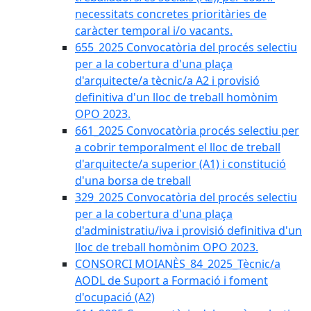
necessitats concretes prioritàries de
caràcter temporal i/o vacants.
655_2025 Convocatòria del procés selectiu
per a la cobertura d'una plaça
d'arquitecte/a tècnic/a A2 i provisió
definitiva d'un lloc de treball homònim
OPO 2023.
661_2025 Convocatòria procés selectiu per
a cobrir temporalment el lloc de treball
d'arquitecte/a superior (A1) i constitució
d'una borsa de treball
329_2025 Convocatòria del procés selectiu
per a la cobertura d'una plaça
d'administratiu/iva i provisió definitiva d'un
lloc de treball homònim OPO 2023.
CONSORCI MOIANÈS_84_2025_Tècnic/a
AODL de Suport a Formació i foment
d'ocupació (A2)