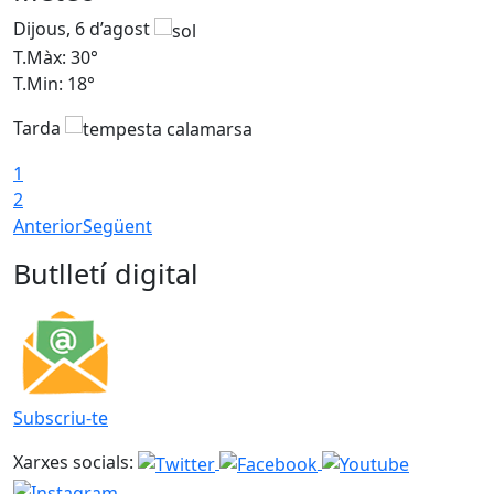
Dijous, 6 d’agost
D
T.Màx: 30°
T
T.Min: 18°
T
Tarda
T
1
2
Anterior
Següent
Butlletí digital
Subscriu-te
Xarxes socials: