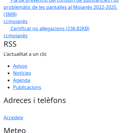
Pla de prevenció del consum de substàncies i ús
problemàtic de les pantalles al Moianès 2022-2025.
(3MB)
ccmoianès
Certificat no al·legacions
(236.82KB)
ccmoianès
RSS
L'actualitat a un clic
Avisos
Notícies
Agenda
Publicacions
Adreces i telèfons
Accedeix
Meteo