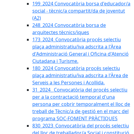
199_2024 Convocatòria borsa d'educador/a
social - tècnic/a compartit/da de joventut
(A2)
248_2024 Convocatòria borsa de
arquitectes tècnics/iques
173_2024_Convocatòria procés selectiu
plaça administratiu/iva adscrita a l'Àrea
d'Administració General i Oficina d'Atenció
Ciutadana i Turisme.
180_2024 Convocatòria procés selectiu
plaça administratiu/iva adscrita a l'Àrea de
Serveis a les Persones i Acollida.
31_2024_ Convocatòria del procés selectiu
per a la contractació temporal d'una
persona per cobrir temporalment el lloc de
treball de Tècnic/a de gestió en el marc del
programa SOC-FOMENT PRÀCTIQUES
830_2023_Convocatòria del procés selectiu
del lloc de treballador/a Social i constitució