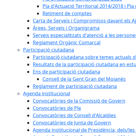
Pla d'Actuació Territorial 2014/2018 i P
Retiment de comptes
Carta de Serveis i Compromisos davant els Aj
Àrees, Serveis i Organigrama
Serveis especialitzats d'atenció a les persone
Reglament Orgànic Comarcal
Participació ciutadana
Participació ciutadana sobre temes actuals d
Resultats de la participació ciutadana en est
Ens de participació ciutadana
Consell de la Gent Gran del Moianès
Reglament de participació ciutadana
Agenda institucional
Convocatòries de la Comissió de Govern
Convocatòries de Ple
Convocatòries de Consell d'Alcaldies
Convocatòries de Junta de Govern
Agenda institucional de Presidència, dels/les 