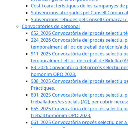
Cost i característiques de les campanyes de p
Subvencions atorgades pel Consell Comarcal
Subvencions rebudes pel Consell Comarcal /
Convocatòries de personal
652_2026 Convocatòria del procés selectiu tècn
224_2026 Convocatòria del procés selectiu, p
temporalment el lloc de treball de tècnic/a d
911_2025 Convocatòria del procés selectiu p
temporalment el lloc de treball de Bidell/a (
83_2026 Convocatòria del procés selectiu per a
homònim OPO 2023.
908_2025 Convocatòria del procés selectiu per
Pràctiques.
801_2025 Convocatòria del procés selectiu, p
treballadors/es socials (A2), per cobrir neces
655_2025 Convocatòria del procés selectiu per 
treball homònim OPO 2023.
661_2025 Convocatòria procés selectiu per a c