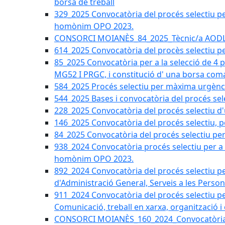
borsa de treball
329_2025 Convocatòria del procés selectiu per 
homònim OPO 2023.
CONSORCI MOIANÈS_84_2025_Tècnic/a AODL d
614_2025 Convocatòria del procès selectiu pe
85_2025 Convocatòria per a la selecció de 4 
MG52 I PRGC, i constitució d' una borsa coma
584_2025 Procés selectiu per màxima urgènci
544_2025 Bases i convocatòria del procés sel
228_2025 Convocatòria del procés selectiu d'
146_2025 Convocatòria del procés selectiu, pe
84_2025 Convocatòria del procés selectiu per 
938_2024 Convocatòria procés selectiu per a la
homònim OPO 2023.
892_2024 Convocatòria del procés selectiu per
d'Administració General, Serveis a les Persone
911_2024 Convocatòria del procés selectiu per
Comunicació, treball en xarxa, organització i
CONSORCI MOIANÈS_160_2024_Convocatòria tèc