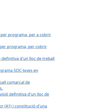
 per programa, per a cobrir
 per programa, per cobrir
efinitiva d'un lloc de treball
Programa SOC-Joves en
ball comarcal de
s.
sió definitiva d'un lloc de
r (A1) i constitució d'una