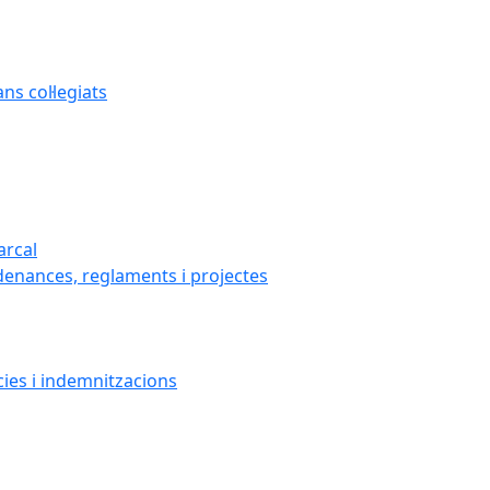
s col·legiats
arcal
denances, reglaments i projectes
cies i indemnitzacions