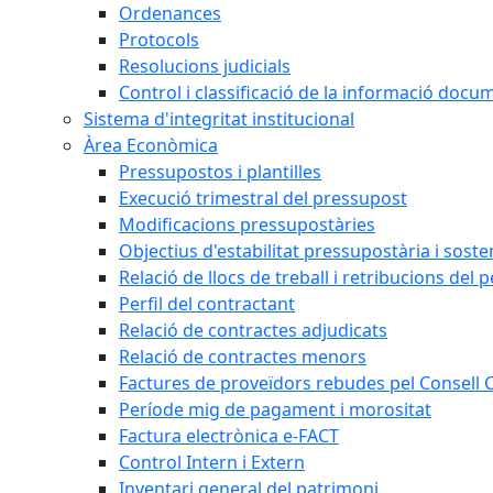
Ordenances
Protocols
Resolucions judicials
Control i classificació de la informació doc
Sistema d'integritat institucional
Àrea Econòmica
Pressupostos i plantilles
Execució trimestral del pressupost
Modificacions pressupostàries
Objectius d'estabilitat pressupostària i sosten
Relació de llocs de treball i retribucions del 
Perfil del contractant
Relació de contractes adjudicats
Relació de contractes menors
Factures de proveïdors rebudes pel Consell
Període mig de pagament i morositat
Factura electrònica e-FACT
Control Intern i Extern
Inventari general del patrimoni