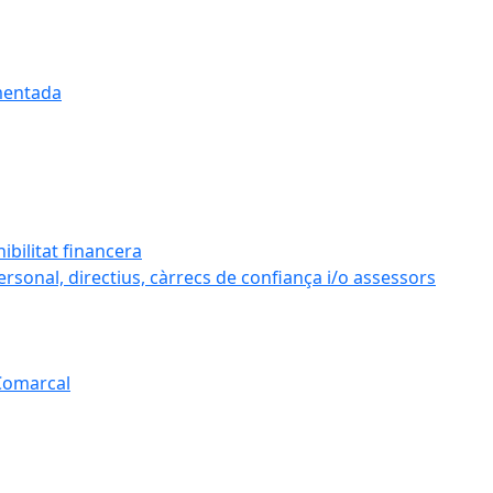
umentada
ibilitat financera
personal, directius, càrrecs de confiança i/o assessors
 Comarcal