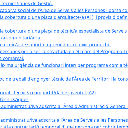
tècnics/iques de Gestió.
ador/a social de l'Àrea de Serveis a les Persones i borsa c
 cobertura d'una plaça d'arquitecte/a (A1), i provisió definit
a cobertura d'una plaça de tècnic/a especialista de Serveis 
r/a comunitari/ària.
cnic/a de suport emprenedoria i teixit productiu
 persones per a ser contractada en el marc del Programa Tre
a comarcal.
àxima urgència de funcionari interí per programa com a tè
c de treball d'enginyer tècnic de l'Àrea de Territori i la con
ial - tècnic/a compartit/da de joventut (A2)
tècnics/iques
dministratiu/iva adscrita a l'Àrea d'Administració General i
ministratiu/iva adscrita a l'Àrea de Serveis a les Persones 
r a la contractació temporal d'una persona per cobrir tempo