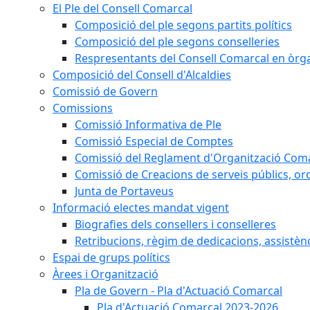
El Ple del Consell Comarcal
Composició del ple segons partits polítics
Composició del ple segons conselleries
Respresentants del Consell Comarcal en òrgan
Composició del Consell d'Alcaldies
Comissió de Govern
Comissions
Comissió Informativa de Ple
Comissió Especial de Comptes
Comissió del Reglament d'Organització Com
Comissió de Creacions de serveis públics, or
Junta de Portaveus
Informació electes mandat vigent
Biografies dels consellers i conselleres
Retribucions, règim de dedicacions, assistèn
Espai de grups polítics
Àrees i Organització
Pla de Govern - Pla d'Actuació Comarcal
Pla d'Actuació Comarcal 2023-2026