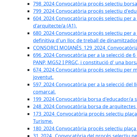
798_2024 Convocatòria procés selectiu borsa 
799_2024 Convocatòria procés selectiu d'educ
604_2024 Convocatòria procés selectiu per a la
d'arquitecte/a (A1).
680_2024 Convocatòria procés selectiu per a l
definitiva d'un lloc de treball de dinamitzado
CONSORCI MOIANÈS_129_2024_Convocatòria tè
696_2024 Convocatòria per a la selecció de 6
PANP, MG52 I PRGC, i constitució d' una bors
674_2024 Convocatòria procés selectiu per m
joventut.
597_2024 Convocatòria per a la selecció del llo
comarcal.
199_2024 Convocatòria borsa d'educador/a soc
248_2024 Convocatòria borsa de arquitectes 
173_2024_Convocatòria procés selectiu plaça a
Turisme.
180_2024 Convocatòria procés selectiu plaça ad
31_2024_ Convocatòria del procés selectiu pe