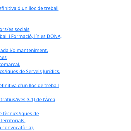
initiva d'un lloc de treball
ors/es socials
all i Formació, línies DONA,
gada i/o manteniment.
ones
 comarcal.
s/iques de Serveis Jurídics.
initiva d'un lloc de treball
ratius/ives (C1) de l'Àrea
e tècnics/iques de
erritorials.
 convocatòria).