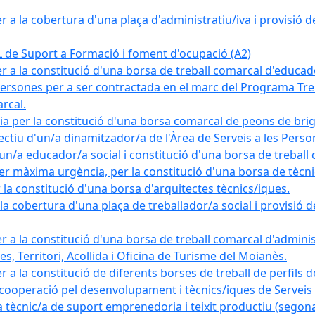
a la cobertura d'una plaça d'administratiu/iva i provisió def
e Suport a Formació i foment d'ocupació (A2)
r a la constitució d'una borsa de treball comarcal d'educad
persones per a ser contractada en el marc del Programa Treb
rcal.
a per la constitució d'una borsa comarcal de peons de bri
ectiu d'un/a dinamitzador/a de l'Àrea de Serveis a les Pers
un/a educador/a social i constitució d'una borsa de treball
r màxima urgència, per la constitució d'una borsa de tècnic
la constitució d'una borsa d'arquitectes tècnics/iques.
 cobertura d'una plaça de treballador/a social i provisió def
 a la constitució d'una borsa de treball comarcal d'administ
s, Territori, Acollida i Oficina de Turisme del Moianès.
 a la constitució de diferents borses de treball de perfils d
 cooperació pel desenvolupament i tècnics/iques de Serveis T
nic/a de suport emprenedoria i teixit productiu (segona