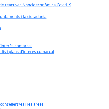
la de reactivació socioeconòmica Covid19
untaments i la ciutadania
s
'interès comarcal
udis i plans d'interès comarcal
consellers/es i les àrees