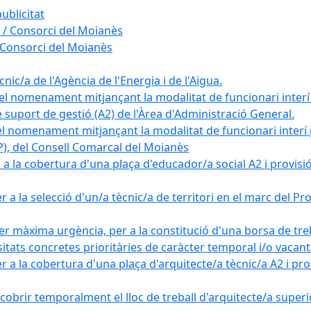
ublicitat
 / Consorci del Moianès
 Consorci del Moianès
ic/a de l'Agència de l'Energia i de l'Aigua.
el nomenament mitjançant la modalitat de funcionari interí
e suport de gestió (A2) de l'Àrea d'Administració General.
el nomenament mitjançant la modalitat de funcionari interí
AP), del Consell Comarcal del Moianès
 la cobertura d'una plaça d'educador/a social A2 i provisió d
 a la selecció d'un/a tècnic/a de territori en el marc del 
er màxima urgència, per a la constitució d'una borsa de tre
sitats concretes prioritàries de caràcter temporal i/o vacant
a la cobertura d'una plaça d'arquitecte/a tècnic/a A2 i provi
obrir temporalment el lloc de treball d'arquitecte/a superio