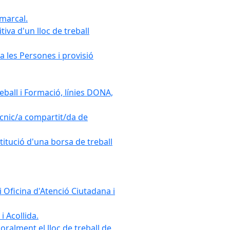
omarcal.
iva d'un lloc de treball
a les Persones i provisió
ball i Formació, línies DONA,
cnic/a compartit/da de
stitució d'una borsa de treball
 Oficina d'Atenció Ciutadana i
i Acollida.
ralment el lloc de treball de