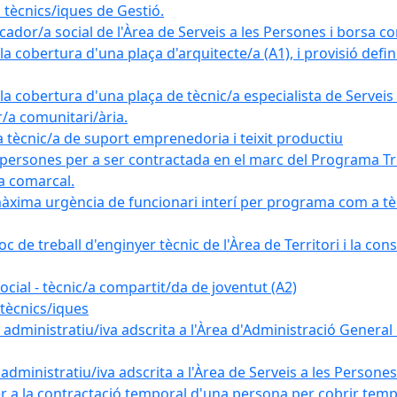
tècnics/iques de Gestió.
ador/a social de l'Àrea de Serveis a les Persones i borsa c
 cobertura d'una plaça d'arquitecte/a (A1), i provisió definit
a cobertura d'una plaça de tècnic/a especialista de Serveis 
r/a comunitari/ària.
cnic/a de suport emprenedoria i teixit productiu
 persones per a ser contractada en el marc del Programa Tre
a comarcal.
àxima urgència de funcionari interí per programa com a tè
c de treball d'enginyer tècnic de l'Àrea de Territori i la con
ial - tècnic/a compartit/da de joventut (A2)
tècnics/iques
dministratiu/iva adscrita a l'Àrea d'Administració General i
ministratiu/iva adscrita a l'Àrea de Serveis a les Persones 
r a la contractació temporal d'una persona per cobrir tempo