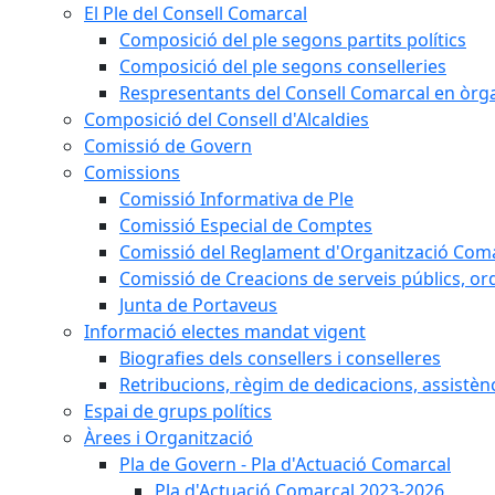
El Ple del Consell Comarcal
Composició del ple segons partits polítics
Composició del ple segons conselleries
Respresentants del Consell Comarcal en òrgan
Composició del Consell d'Alcaldies
Comissió de Govern
Comissions
Comissió Informativa de Ple
Comissió Especial de Comptes
Comissió del Reglament d'Organització Com
Comissió de Creacions de serveis públics, or
Junta de Portaveus
Informació electes mandat vigent
Biografies dels consellers i conselleres
Retribucions, règim de dedicacions, assistèn
Espai de grups polítics
Àrees i Organització
Pla de Govern - Pla d'Actuació Comarcal
Pla d'Actuació Comarcal 2023-2026