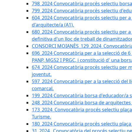
798_2024 Convocatòria procés selectiu borsa 
799_2024 Convocatòria procés selectiu d'educ
604_2024 Convocatòria procés selectiu per a la
d'arquitecte/a (A1).
680_2024 Convocatòria procés selectiu per a l
definitiva d'un lloc de treball de dinamitzado
CONSORCI MOIANÈS_129_2024_Convocatòria tè
696_2024 Convocatòria per a la selecció de 6
PANP, MG52 I PRGC, i constitució d' una bors
674_2024 Convocatòria procés selectiu per m
joventut.
597_2024 Convocatòria per a la selecció del llo
comarcal.
199_2024 Convocatòria borsa d'educador/a soc
248_2024 Convocatòria borsa de arquitectes 
173_2024_Convocatòria procés selectiu plaça a
Turisme.
180_2024 Convocatòria procés selectiu plaça ad
31_2024_ Convocatòria del procés selectiu pe