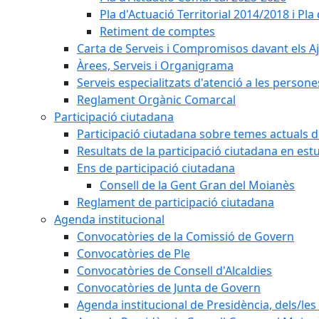
Pla d'Actuació Territorial 2014/2018 i P
Retiment de comptes
Carta de Serveis i Compromisos davant els Aj
Àrees, Serveis i Organigrama
Serveis especialitzats d'atenció a les persone
Reglament Orgànic Comarcal
Participació ciutadana
Participació ciutadana sobre temes actuals d
Resultats de la participació ciutadana en est
Ens de participació ciutadana
Consell de la Gent Gran del Moianès
Reglament de participació ciutadana
Agenda institucional
Convocatòries de la Comissió de Govern
Convocatòries de Ple
Convocatòries de Consell d'Alcaldies
Convocatòries de Junta de Govern
Agenda institucional de Presidència, dels/les 