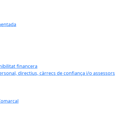
umentada
ibilitat financera
personal, directius, càrrecs de confiança i/o assessors
 Comarcal