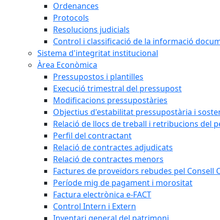
Ordenances
Protocols
Resolucions judicials
Control i classificació de la informació doc
Sistema d'integritat institucional
Àrea Econòmica
Pressupostos i plantilles
Execució trimestral del pressupost
Modificacions pressupostàries
Objectius d'estabilitat pressupostària i sosten
Relació de llocs de treball i retribucions del 
Perfil del contractant
Relació de contractes adjudicats
Relació de contractes menors
Factures de proveïdors rebudes pel Consell
Període mig de pagament i morositat
Factura electrònica e-FACT
Control Intern i Extern
Inventari general del patrimoni