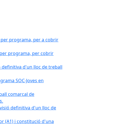
 per programa, per a cobrir
 per programa, per cobrir
efinitiva d'un lloc de treball
Programa SOC-Joves en
ball comarcal de
s.
sió definitiva d'un lloc de
r (A1) i constitució d'una