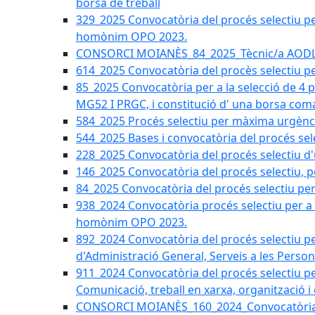
borsa de treball
329_2025 Convocatòria del procés selectiu per 
homònim OPO 2023.
CONSORCI MOIANÈS_84_2025_Tècnic/a AODL d
614_2025 Convocatòria del procès selectiu pe
85_2025 Convocatòria per a la selecció de 4 
MG52 I PRGC, i constitució d' una borsa coma
584_2025 Procés selectiu per màxima urgènci
544_2025 Bases i convocatòria del procés sel
228_2025 Convocatòria del procés selectiu d'
146_2025 Convocatòria del procés selectiu, pe
84_2025 Convocatòria del procés selectiu per 
938_2024 Convocatòria procés selectiu per a la
homònim OPO 2023.
892_2024 Convocatòria del procés selectiu per
d'Administració General, Serveis a les Persone
911_2024 Convocatòria del procés selectiu per
Comunicació, treball en xarxa, organització i
CONSORCI MOIANÈS_160_2024_Convocatòria tèc