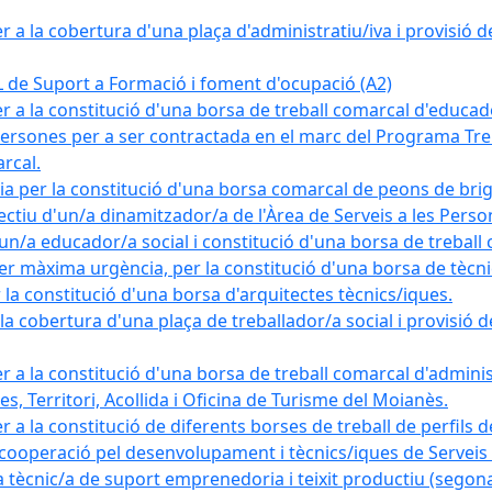
a la cobertura d'una plaça d'administratiu/iva i provisió def
e Suport a Formació i foment d'ocupació (A2)
r a la constitució d'una borsa de treball comarcal d'educad
persones per a ser contractada en el marc del Programa Treb
rcal.
a per la constitució d'una borsa comarcal de peons de bri
ectiu d'un/a dinamitzador/a de l'Àrea de Serveis a les Pers
un/a educador/a social i constitució d'una borsa de treball
r màxima urgència, per la constitució d'una borsa de tècnic
la constitució d'una borsa d'arquitectes tècnics/iques.
 cobertura d'una plaça de treballador/a social i provisió def
 a la constitució d'una borsa de treball comarcal d'administ
s, Territori, Acollida i Oficina de Turisme del Moianès.
 a la constitució de diferents borses de treball de perfils d
 cooperació pel desenvolupament i tècnics/iques de Serveis T
nic/a de suport emprenedoria i teixit productiu (segona