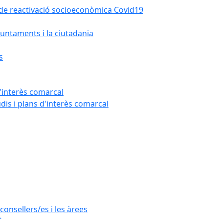
la de reactivació socioeconòmica Covid19
untaments i la ciutadania
s
'interès comarcal
udis i plans d'interès comarcal
consellers/es i les àrees