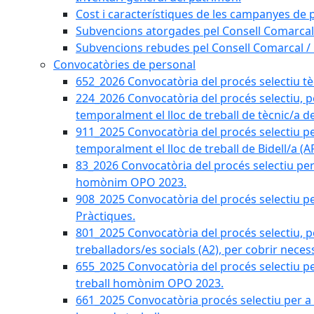
Cost i característiques de les campanyes de p
Subvencions atorgades pel Consell Comarcal
Subvencions rebudes pel Consell Comarcal /
Convocatòries de personal
652_2026 Convocatòria del procés selectiu tècn
224_2026 Convocatòria del procés selectiu, p
temporalment el lloc de treball de tècnic/a d
911_2025 Convocatòria del procés selectiu p
temporalment el lloc de treball de Bidell/a (
83_2026 Convocatòria del procés selectiu per a
homònim OPO 2023.
908_2025 Convocatòria del procés selectiu per
Pràctiques.
801_2025 Convocatòria del procés selectiu, p
treballadors/es socials (A2), per cobrir neces
655_2025 Convocatòria del procés selectiu per 
treball homònim OPO 2023.
661_2025 Convocatòria procés selectiu per a c