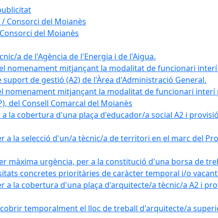
ublicitat
 / Consorci del Moianès
 Consorci del Moianès
ic/a de l'Agència de l'Energia i de l'Aigua.
el nomenament mitjançant la modalitat de funcionari interí
e suport de gestió (A2) de l'Àrea d'Administració General.
el nomenament mitjançant la modalitat de funcionari interí
AP), del Consell Comarcal del Moianès
 la cobertura d'una plaça d'educador/a social A2 i provisió d
 a la selecció d'un/a tècnic/a de territori en el marc del 
er màxima urgència, per a la constitució d'una borsa de tre
sitats concretes prioritàries de caràcter temporal i/o vacant
a la cobertura d'una plaça d'arquitecte/a tècnic/a A2 i provi
obrir temporalment el lloc de treball d'arquitecte/a superio