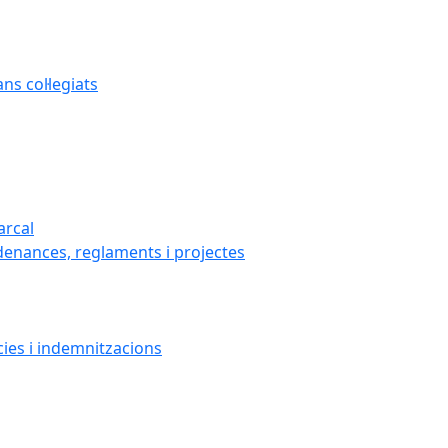
s col·legiats
arcal
denances, reglaments i projectes
cies i indemnitzacions