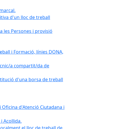
omarcal.
iva d'un lloc de treball
a les Persones i provisió
ball i Formació, línies DONA,
cnic/a compartit/da de
stitució d'una borsa de treball
 Oficina d'Atenció Ciutadana i
i Acollida.
ralment el lloc de treball de