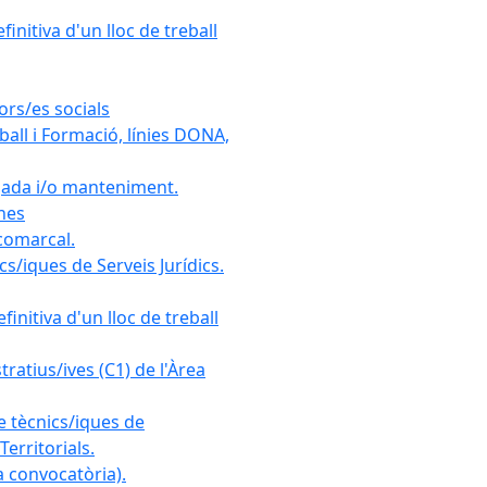
initiva d'un lloc de treball
ors/es socials
all i Formació, línies DONA,
gada i/o manteniment.
ones
 comarcal.
s/iques de Serveis Jurídics.
initiva d'un lloc de treball
ratius/ives (C1) de l'Àrea
e tècnics/iques de
erritorials.
 convocatòria).